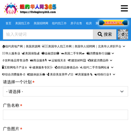
Skip to main content
首页
美国找工作
美国招聘网
纽约找工作
房子出售
租房
聚合页
搜索
🏠纽约房地产网｜美国房源网
🇺🇸美国华人找工作网｜美国华人招聘网｜北美华人求职平台
🤵‍♀️华人服务业
💰美国保险💰
🏦金融贷款🏦
🚗美国二手车网🚙
🛍️消费服务行业🎰
🥤饮料食品零售业🍟
📸商业服务🎙️
✈️运输报关🚢
🏗️建筑材料🪟
📺家庭消费品🧸
🖥️互联网电子产业📱
🩺健康服务专区🩺
💍纺织品奢侈品👜
🛴纽约二手市场网站🧴
🎼综合消费服务🎨
🎞️媒体娱乐📻
💈美容美发美甲💅🏻
⚒️房屋服务🪜
☯️特殊行业✝️
请选择一个计划
广告名称
广告图片