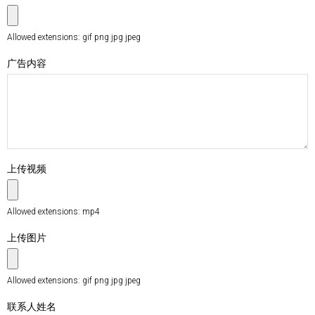
Allowed extensions: gif png jpg jpeg
广告内容
上传视频
Allowed extensions: mp4
上传图片
Allowed extensions: gif png jpg jpeg
联系人姓名