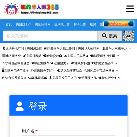
Skip to main content
首页
美国找工作
美国招聘网
纽约找工作
房子出售
租房
聚合页
搜索
🏠纽约房地产网｜美国房源网
🇺🇸美国华人找工作网｜美国华人招聘网｜北美华人求职平台
🤵‍♀️华人服务业
💰美国保险💰
🏦金融贷款🏦
🚗美国二手车网🚙
🛍️消费服务行业🎰
🥤饮料食品零售业🍟
📸商业服务🎙️
✈️运输报关🚢
🏗️建筑材料🪟
📺家庭消费品🧸
🖥️互联网电子产业📱
🩺健康服务专区🩺
💍纺织品奢侈品👜
🛴纽约二手市场网站🧴
🎼综合消费服务🎨
🎞️媒体娱乐📻
💈美容美发美甲💅🏻
⚒️房屋服务🪜
☯️特殊行业✝️
登录
用户名