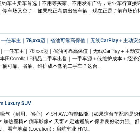
纽约车主卖车首选｜不用等买家、不用发布广告，专业车行直接
｜停车场又空了！如果您正考虑出售车辆，现在正是了解市场价
a LE出售｜一任车主｜78,xxx迈｜省油可靠高保值｜无线CarPlay＋主动
la LE出售｜一任车主｜78,xxx迈｜省油可靠高保值｜无线CarPlay＋主
年丰田Corolla LE精品二手车出售｜一手车源＋低维护成本＋经
一辆可靠、省油、维护成本低的二手车？这台…
m Luxury SUV
6 自然吸气（耐用、省心）✔ SH-AWD智能四驱（如果这台车配的是SH
✔ 加热座椅✔ 倒车影像✔ 天窗✔ 定速巡航✔ 保养良好动力强、
地点 (Location)：启航车业-HYQ…