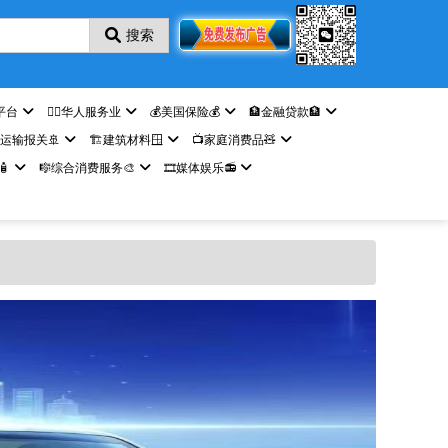
搜索
平台
🤵‍♀️华人服务业
💰美国保险💰
🏦金融贷款🏦
️运输报关🚢
🏗️建筑材料🪟
📺家庭消费品🧸

🎼综合消费服务🎨
🎞️媒体娱乐📻