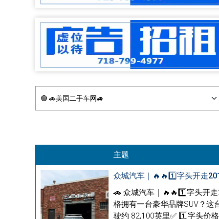
主题
众城汽车｜🔥🔥1️⃣字头开走20
🚗 众城汽车｜🔥🔥1️⃣字头开
格拥有一台豪华品牌SUV？这台 2019 
驶约 82,100英里✅ 1️⃣字头价