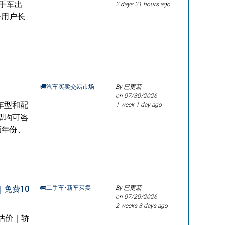
 二手车出
2 days 21 hours ago
务用户长
🚚汽车买卖交易市场
By 已更新
on
07/30/2026
车型和配
1 week 1 day ago
型均可咨
辆年份、
免费10
🚌二手车•新车买卖
By 已更新
on
07/20/2026
2 weeks 3 days ago
估价｜轿