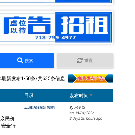
搜索
重置
🚀最新发布1-50条/共635条信息
Sort ascending
目录
发布时间
🛻纽约好车出售转让
By 已更新
on
08/04/2026
想用亲民价
2 days 20 hours ago
m✅ 安全行