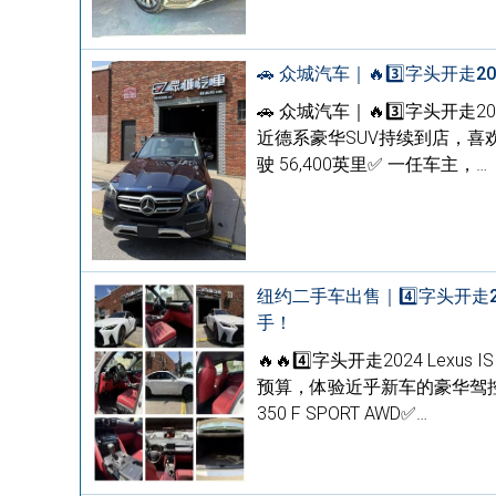
🚗 众城汽车｜🔥3️⃣字头开走20
🚗 众城汽车｜🔥3️⃣字头开走202
近德系豪华SUV持续到店，喜欢奔驰的朋
驶 56,400英里✅ 一任车主，…
纽约二手车出售｜4️⃣字头开走202
手！
🔥🔥4️⃣字头开走2024 Lex
预算，体验近乎新车的豪华驾控？这台 20
350 F SPORT AWD✅…