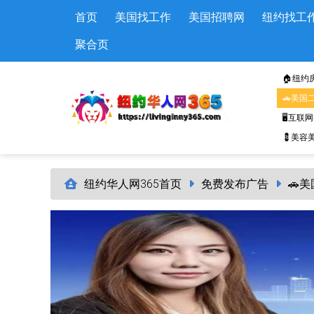
Skip to main content
首页
美国找工作
美国招聘网
纽约找工
聚合页
🏠纽约
🚗美国
🖥️互联
💈美容美
纽约华人网365首页
免费发布广告
🚗