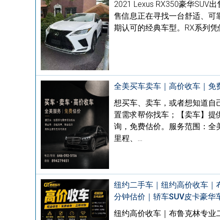
2021 Lexus RX350豪华S
售信息正在寻找一台舒适、可靠、保
期认可的经典车型。RX系列凭
全美买车卖车｜高价收车｜免
想买车、卖车，或者想知道自
置需求帮你找车；【卖车】提
询，免费估价。服务范围：全美国电
里程、…
纽约二手车｜纽约高价收车｜
分钟估价｜轿车SUV皮卡豪华
纽约高价收车｜布鲁克林专业