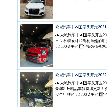
众城汽车｜🔥1️⃣字头开走2021
🚗 众城汽车｜🔥1️⃣字头开走2
MINI独特设计和驾驶乐趣的朋友，这
32,200英里✅ 1️⃣字头超值
众城汽车｜🔥2️⃣字头开走2022
🚗 众城汽车｜🔥2️⃣字头开走20
豪华SUV精品车源持续更新！喜欢奔驰
安全行驶约 92,300英里✅ 2️