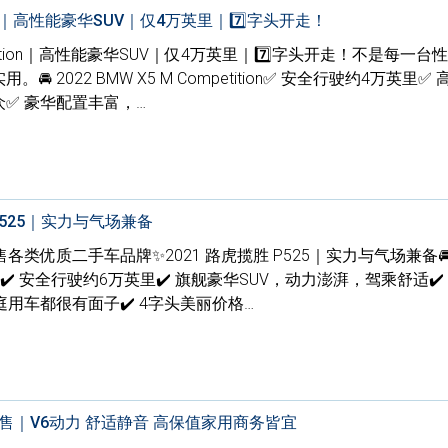
tition｜高性能豪华SUV｜仅4万英里｜7️⃣字头开走！
ompetition｜高性能豪华SUV｜仅4万英里｜7️⃣字头开走！不是每一台
 2022 BMW X5 M Competition✅ 安全行驶约4万英里✅
众✅ 豪华配置丰富，…
P525｜实力与气场兼备
优质二手车品牌✨2021 路虎揽胜 P525｜实力与气场兼备🚘 
ver P525✔️ 安全行驶约6万英里✔️ 旗舰豪华SUV，动力澎湃，驾乘舒适✔
用车都很有面子✔️ 4字头美丽价格…
SUV出售｜V6动力 舒适静音 高保值家用商务皆宜