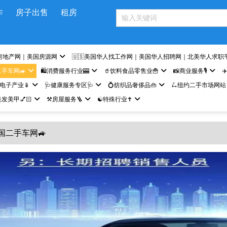
作
房子出售
租房
房地产网｜美国房源网
🇺🇸美国华人找工作网｜美国华人招聘网｜北美华人求职
二手车网🚙
🛍️消费服务行业🎰
🥤饮料食品零售业🍟
📸商业服务🎙️
✈
网电子产业📱
🩺健康服务专区🩺
💍纺织品奢侈品👜
🛴纽约二手市场网站
发美甲💅🏻
⚒️房屋服务🪜
☯️特殊行业✝️
美国二手车网🚙