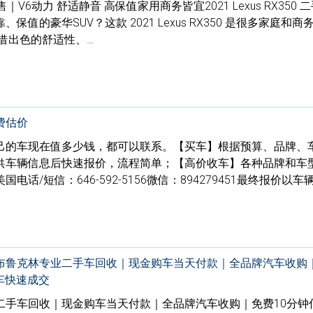
UV出售｜V6动力 舒适静音 高保值家用商务皆宜2021 Lexus RX350
值的豪华SUV？这款 2021 Lexus RX350 是很多家庭和商
借出色的舒适性、…
费估价
己的车现在值多少钱，都可以联系。【买车】根据预算、品牌、
供车辆信息后快速报价，流程简单；【高价收车】各种品牌和车
话/短信：646-592-5156微信：894279451最终报价以车
布鲁克林专业二手车回收｜现金购车当天付款｜全品牌汽车收购｜
车快速成交
二手车回收｜现金购车当天付款｜全品牌汽车收购｜免费10分钟