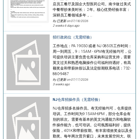
店员工餐厅及国企大型医药公司。南卡做过美式
中餐帮炒来美时长： 2年。核心优势经验丰富：
深耕员工餐领域多年，…
By 已更新 on
07/18/2026
2 weeks 6 days ago
招行政岗位（无需经验）
工作地点：PA 19030 或者 NJ 08505工作时间：
周一到周五，9：15AM - 6PM有无经验均可，公
司提供培训主要负责仓库采购和运营支持，需要
英文过关和熟悉电脑操作公司福利待遇好，有高
额奖金和带薪休假以及法定假期联系电话：732-
880-9487
By 已更新 on
07/17/2026
3 weeks ago
NJ仓库招操作员（无需经验）
NJ仓库招多名操作员。有无经验均可，仓库提供
培训。工作时间为9:15AM-6PM，部分仓库会有
别的班次。需要有基本的英文沟通能力和电脑软
件操作能力，也可培训。公司氛围福利好，提供
保险，401K和带薪假期。有丰富绩效奖金以及全
勤奖。每年两次晋升窗口，未来发展空间大。联