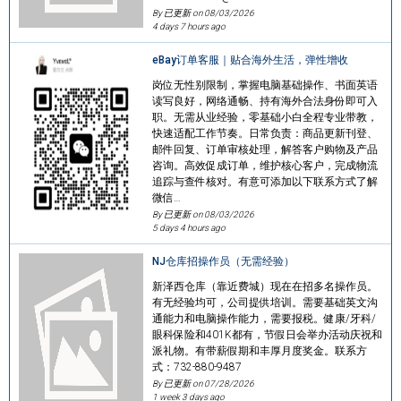
By 已更新 on
08/03/2026
4 days 7 hours ago
eBay订单客服｜贴合海外生活，弹性增收
岗位无性别限制，掌握电脑基础操作、书面英语
读写良好，网络通畅、持有海外合法身份即可入
职。无需从业经验，零基础小白全程专业带教，
快速适配工作节奏。日常负责：商品更新刊登、
邮件回复、订单审核处理，解答客户购物及产品
咨询。高效促成订单，维护核心客户，完成物流
追踪与查件核对。有意可添加以下联系方式了解
微信…
By 已更新 on
08/03/2026
5 days 4 hours ago
NJ仓库招操作员（无需经验）
新泽西仓库（靠近费城）现在在招多名操作员。
有无经验均可，公司提供培训。需要基础英文沟
通能力和电脑操作能力，需要报税。健康/牙科/
眼科保险和401K都有，节假日会举办活动庆祝和
派礼物。有带薪假期和丰厚月度奖金。联系方
式：732-880-9487
By 已更新 on
07/28/2026
1 week 3 days ago