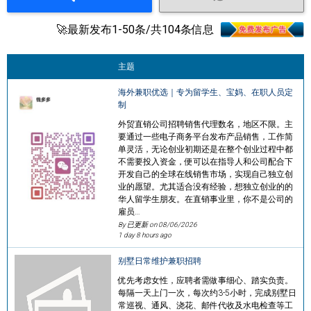
🚀最新发布1-50条/共104条信息
主题
海外兼职优选｜专为留学生、宝妈、在职人员定
制
外贸直销公司招聘销售代理数名，地区不限。主
要通过一些电子商务平台发布产品销售，工作简
单灵活，无论创业初期还是在整个创业过程中都
不需要投入资金，便可以在指导人和公司配合下
开发自己的全球在线销售市场，实现自己独立创
业的愿望。尤其适合没有经验，想独立创业的的
华人留学生朋友。在直销事业里，你不是公司的
雇员…
By 已更新 on
08/06/2026
1 day 8 hours ago
别墅日常维护兼职招聘
优先考虑女性，应聘者需做事细心、踏实负责。
每隔一天上门一次，每次约3-5小时，完成别墅日
常巡视、通风、浇花、邮件代收及水电检查等工