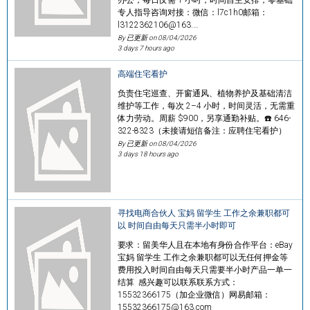
专人指导咨询对接：微信：l7c1h0邮箱：
l3122362106@163.…
By 已更新 on
08/04/2026
3 days 7 hours ago
高端住宅看护
负责住宅巡查、开窗通风、植物养护及基础清洁
维护等工作，每次 2–4 小时，时间灵活，无需重
体力劳动。周薪 $900，另享通勤补贴。☎️ 646-
322-8323（未接请短信备注：应聘住宅看护）
By 已更新 on
08/04/2026
3 days 18 hours ago
寻找电商合伙人 宝妈 留学生 工作之余兼职都可
以 时间自由每天只需半小时即可
要求：留美华人且在本地有身份合作平台：eBay
宝妈 留学生 工作之余兼职都可以无任何押金等
费用投入时间自由每天只需要半小时产品一单一
结算 感兴趣可以联系联系方式：
15532366175（加企业微信）网易邮箱：
15532366175@163.com