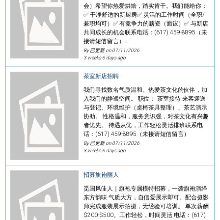
会）希望你热爱烘焙，踏实肯干。我们能给你：
✅ 干净舒适的新厨房✅ 灵活的工作时间（全职/
兼职均可）✅ 有竞争力的薪资（面议）✅ 与新店
共同成长的机会联系电话：(617) 459-8895（未
接请短信留言）…
By 已更新 on
07/11/2026
3 weeks 6 days ago
茶室新店招聘
我们寻找数名气质温和、热爱茶文化的伙伴，加
入我们的静谧空间。 职位： 茶室接待 来客迎送
与登记、环境维护（桌椅茶具整理）、茶艺演示
协助。 性格温和，服务意识强，对茶文化有兴趣
者优先。 待遇从优，工作轻松灵活排班联系电
话：(617) 459-8895（未接请短信留言）
By 已更新 on
07/11/2026
3 weeks 6 days ago
招募旗袍丽人
觅国风佳人｜旗袍专属模特招募，一袭旗袍演绎
东方韵味 气质大方，自信爱展示即可。配合摄影
师完成服装展示拍摄，无经验可培训。 单次薪酬
$200-$500。工作轻松，时间灵活 电话：(617)