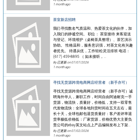
1 month ago
茶室新店招聘
我们寻找数名气质温和、热爱茶文化的伙伴，加
入我们的静谧空间。 职位： 茶室接待 来客迎送
与登记、环境维护（桌椅茶具整理）、茶艺演示
协助。 性格温和，服务意识强，对茶文化有兴趣
者优先。 待遇从优，工作轻松灵活排班 电话：
(617) 459-8895 （ 如未接听，…
By 已更新 on
07/07/2026
1 month ago
寻找无货源跨境电商网店经营者 （新手亦可）
寻找无货源跨境电商网店经营者 （新手亦可）诚
聘海外华人，兼职工作，时间自由阿迪耐克一手
货源，物流快，质量好，价格低，支持一双零售
代发物流快：全球各地到货时间在五天左右，最
长十天，全球包邮包退货质量好：客户差评率退
货率极低价格低：厂家货源，价格优势大主要负
责公司的ebay英文站点上产品编辑发布上下架…
By 已更新 on
07/02/2026
1 month ago