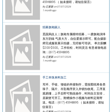
459-8895 （ 如未接听，请短信留言）
By 已更新 on
07/07/2026
1 month ago
招募旗袍丽人
觅国风佳人｜旗袍专属模特招募，一袭旗袍演绎
东方韵味 气质大方，自信爱展示即可。配合摄影
师完成服装展示拍摄，无经验可培训。 单次薪酬
$200-$500。工作轻松，时间灵活 有意者致电咨
询：(617) 459-8895
By 已更新 on
07/07/2026
1 month ago
手工串珠来料加工
耳环、手链、项链的串接制作，需按图纸将各类
珠子、隔片、吊坠顺序穿入并锁扣收尾。工序直
观易懂，上手后即可熟练操作，时间自主安排，
居家便可开工。附赠操作小视频与材料定期寄
送。电话：(617) 459-8895 （ 如未接听，请短
信留言）
By 已更新 on
07/07/2026