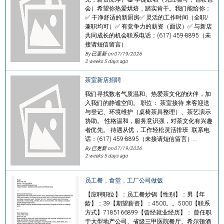
会）希望你热爱烘焙，踏实肯干。我们能给你：
✅ 干净舒适的新厨房✅ 灵活的工作时间（全职/
兼职均可）✅ 有竞争力的薪资（面议）✅ 与新店
共同成长的机会联系电话：(617) 459-8895（未
接请短信留言）
By 已更新 on
07/19/2026
2 weeks 5 days ago
茶室新店招聘
我们寻找数名气质温和、热爱茶文化的伙伴，加
入我们的静谧空间。 职位： 茶室接待 来客迎送
与登记、环境维护（桌椅茶具整理）、茶艺演示
协助。 性格温和，服务意识强，对茶文化有兴趣
者优先。 待遇从优，工作轻松灵活排班 联系电
话：(617) 459-8895（未接请短信留言）…
By 已更新 on
07/19/2026
2 weeks 5 days ago
员工餐，食堂，工厂公司做饭
【应聘职位】：员工餐炒锅【性别】：男【年
龄】：39【期望薪资】：4500。。5000【联系
方式】7185166899【曾经就业经历】： 曾任职
于大型地产公司、省级三甲医院餐厅、希尔顿酒