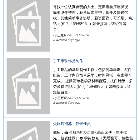
寻找一位认真负责的人士。定期查看房屋状况，
简单卫生整理，花草日常养护，邮件及快递代
收，其他简单事务协助。薪资面议，可长期。 电
话：(617) 459-8895 （ 如未接听，请短信留
言）
By 已更新 on
07/11/2026
3 weeks 6 days ago
手工串珠饰品制作
手工饰品的基础制作工作，包括简单串珠、配件
组装。工作内容简单易学，时间灵活，在家即可
完成。 提供简单教学及材料配送。按件计酬，多
劳多得 电话：(617) 459-8895 （ 如未接听，请
短信留言）
By 已更新 on
07/11/2026
3 weeks 6 days ago
蛋糕店招募、静候佳员
诚招：🍰 蛋糕/裱花/烘焙/甜品 师傅（熟手优
先，薪资优厚）🧁 学徒数名（无经验可，包教包