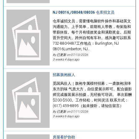
NJ 08016,/08048/08036 仓库招文员
仓库诚招文员，需要懂电脑软件操作和基础英文
沟通能力。上手简单，前期有人带教，有保险和
带薪休假。每个月有绩效奖金和满勤奖金。后期
晋升空间大。跨州自驾有车补。感兴趣可以联系
732-880-9487工作地点：Burlington, NJ
08016Lumberton, NJ…
By 已更新 on
07/13/2026
3 weeks 4 days ago
招募旗袍丽人
觅国风佳人｜旗袍专属模特招募，一袭旗袍演绎
东方韵味 气质大方，自信爱展示即可。配合摄影
师完成服装展示拍摄，无经验可培训。 单次薪酬
$200-$500。工作轻松，时间灵活 联系方式：
(617) 459-8895（如未接听，请短信留言）
By 已更新 on
07/11/2026
3 weeks 6 days ago
房屋看护协助