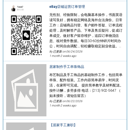
eBay店铺运营订单管理
无性别、经验限制，会电脑基本操作，书面英语
读写良好，拥有稳定网络及海外合法身份。日常
工作：店铺商品刊登、客户邮件答疑、订单流程
处理，及时解答产品、下单及售后疑问，促成订
单成交。做好客户留存维护，追踪订单物流信
息、核对查件数据。每日30-60分钟碎片时间办
公，时间自由调配，轻松赚取稳定副业收益。…
By 已更新 on
06/24/2026
1 month 2 weeks ago
居家制作手工串珠饰品
布艺制品及手工饰品的基础制作工作，包括简单
串珠、配件组装。工作内容简单易学，时间灵
活，在家即可完成。 提供简单教学及材料配送。
按件计酬，多劳多得 电话：(213) 902-5647 （
如未接听，请短信留言）
By 已更新 on
06/22/2026
1 month 2 weeks ago
【居家手工兼职】