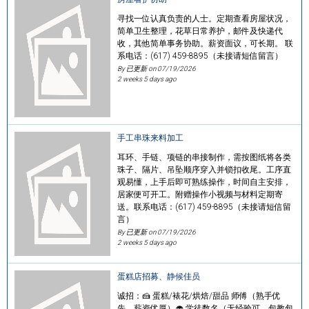
寻找一位认真负责的人士。定期查看房屋状况，
简单卫生整理，花草日常养护，邮件及快递代
收，其他简单事务协助。薪资面议，可长期。 联
系电话：(617) 459-8895（未接请短信留言）
By 已更新 on
07/19/2026
2 weeks 5 days ago
手工串珠来料加工
耳环、手链、项链的串接制作，需按图纸将各类
珠子、隔片、吊坠顺序穿入并锁扣收尾。工序直
观易懂，上手后即可熟练操作，时间自主安排，
居家便可开工。附赠操作小视频与材料定期寄
送。联系电话：(617) 459-8895（未接请短信留
言）
By 已更新 on
07/19/2026
2 weeks 5 days ago
蛋糕店招募、静候佳员
诚招：🍰 蛋糕/裱花/烘焙/甜品 师傅（熟手优
先，薪资优厚）🧁 学徒数名（无经验可，包教包