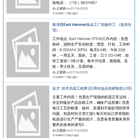
络电话：（732）880-9487
By 已更新 on
07/16/2026
3 weeks 1 day ago
新泽西East Hanover食品工厂招操作工 （提供住
宿）
工作地点: East Hanover 07936工作内容：负责
粉碎，混料生产车间卸货，理货，打包，工作时
间：8:00AM-4:30PM, 每天8小时，午休30分
钟，一周五天，双休。工资：$25.00/小时，加
班工资按1.5倍计算。每半月结算，需报税。其
他：男士优先，无需经验，…
By 已更新 on
07/16/2026
3 weeks 1 day ago
征才: 技术员或工程师 (日用化妆品包材制造公司)
主要工作内容:1.负责生产现场的机器正常运转，
并定时做好产品自检工作，确保产品质量2.负责
每日工艺的检查、核对，若遇到不能处理的异常
问题，则及时向主管汇报3.每天对自己所管辖的
机器进行生产产量的统计，负责各类质量体系所
要求的表单的填写4.…
By 已更新 on
07/14/2026
3 weeks 3 days ago