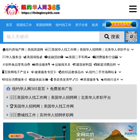
Skip to main content
首页
美国找工作
美国招聘网
纽约找工作
房子出售
租房
聚合页
搜索
🏠纽约房地产网｜美国房源网
🇺🇸美国华人找工作网｜美国华人招聘网｜北美华人求职平台
🤵‍♀️华人服务业
💰美国保险💰
🏦金融贷款🏦
🚗美国二手车网🚙
🛍️消费服务行业🎰
🥤饮料食品零售业🍟
📸商业服务🎙️
✈️运输报关🚢
🏗️建筑材料🪟
📺家庭消费品🧸
🖥️互联网电子产业📱
🩺健康服务专区🩺
💍纺织品奢侈品👜
🛴纽约二手市场网站🧴
🎼综合消费服务🎨
🎞️媒体娱乐📻
💈美容美发美甲💅🏻
⚒️房屋服务🪜
☯️特殊行业✝️
纽约华人网365首页
免费发布广告
🇺🇸美国华人找工作网｜美国华人招聘网｜北美华人求职平台
🏆美国华人招聘网｜美国华人找工作网
🇺🇸费城找工作｜宾州华人招聘求职网