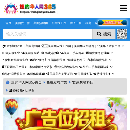
Skip to main content
首页
美国找工作
美国招聘网
纽约找工作
房子出售
租房
聚合页
搜索
🏠纽约房地产网｜美国房源网
🇺🇸美国华人找工作网｜美国华人招聘网｜北美华人求职平台
🤵‍♀️华人服务业
💰美国保险💰
🏦金融贷款🏦
🚗美国二手车网🚙
🛍️消费服务行业🎰
🥤饮料食品零售业🍟
📸商业服务🎙️
✈️运输报关🚢
🏗️建筑材料🪟
📺家庭消费品🧸
🖥️互联网电子产业📱
🩺健康服务专区🩺
💍纺织品奢侈品👜
🛴纽约二手市场网站🧴
🎼综合消费服务🎨
🎞️媒体娱乐📻
💈美容美发美甲💅🏻
⚒️房屋服务🪜
☯️特殊行业✝️
纽约华人网365首页
免费发布广告
🏗️建筑材料🪟
🪦瓷砖商•大理石