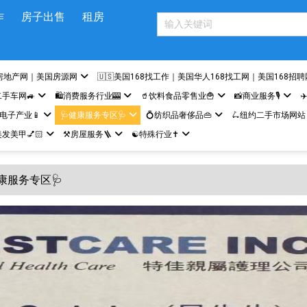
作
房子出售
租房
房地产网｜美国房源网
🇺🇸美国168找工作｜美国华人168找工网｜美国168招聘
二手车网🚙
🛍️消费服务行业🎰
🥤饮料食品零售业🍟
📸商业服务🎙️
✈
网电子产业📱
🩺健康服务专区🩺
💍纺织品奢侈品👜
🛴纽约二手市场网站
发美甲💅🏻
⚒️房屋服务🪜
☯️特殊行业✝️
健康服务专区🩺