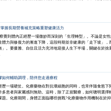
?掌握長期營養補充策略重塑健康活力
人會察覺到體內正經歷一場微妙而深刻的「生理轉型」。不論是女性
性體力與修復力的漸進下降，這段時期並非健康的「走下坡」，
衡」。要優雅、自信且活力充沛地迎接人生下半場，關鍵在於捨
…
膠如何輔助調理，陪伴您走過療程
經歷一場硬仗。化療藥物在對抗壞細胞的同時，也常伴隨食慾下
許多患者與家屬感到無助。這時，除了正規醫療，如何聰明選擇
課題。化療期間，身體正面臨哪些挑戰?化療藥物作用機制在於