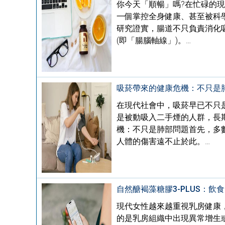
你今天「順暢」嗎?在忙碌的
一個掌控全身健康、甚至被科
研究證實，腸道不只負責消化
(即「腸腦軸線」)。…
吸菸帶來的健康危機：不只是
在現代社會中，吸菸早已不只
是被動吸入二手煙的人群，長
機：不只是肺部問題首先，多
人體的傷害遠不止於此。…
自然醣褐藻糖膠3-PLUS：
現代女性越來越重視乳房健康
的是乳房組織中出現異常增生