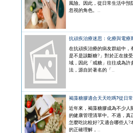
風險。因此，從日常生活中預
忽視的角色。…
抗頑疾治療迷思：化療與電療
在抗頑疾治療的病友群組中，
是不是該斷糖?」對於正在接受
域，因此「戒糖」往往成為許
法，源自於著名的「…
褐藻糖膠適合天天吃嗎?從日
近年來，褐藻糖膠成為不少人
的健康管理清單中。不過，真
怎麼吃比較好?又適合哪些人
的正確理解，…