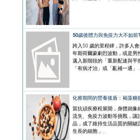
50歲後體力與免疫力大不如前
跨入50 歲的里程碑，許多
年期荷爾蒙劇烈波動，或是男
邁入新階段的「重新配速與平
「有病才治」或「亂補一通」
化療期間的營養後盾：褐藻糖
當抗頑疾療程展開，身體就像
流失、免疫力波動等挑戰，讓
品，成了維持生活品質的關鍵
生長的細胞，…