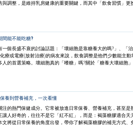
防與調整，是維持乳房健康的重要關鍵，而其中「飲食習慣」更
期間能不能吃糖?
有一個長盛不衰的討論話題：「壞細胞是靠糖養大的嗎?」、「
化療或電療(放射治療)的病友來說，飲食調整是他們少數能主動
多人的首選策略。壞細胞真的「嗜糖」嗎?關於「糖養大壞細胞
常保養到營養補充，一次看懂
關注的熱門保健成分。它常被放進日常保養、營養補充，甚至是
正讓人好奇的，往往不是它「紅不紅」，而是：褐藻糖膠適合天
?本文將從日常保養的角度出發，帶你了解褐藻糖膠的補充方式、