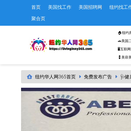
Skip to main content
首页
美国找工作
美国招聘网
纽约找工
聚合页
🏠纽约
🚗美国
🖥️互联
💈美容美
纽约华人网365首页
免费发布广告
🩺