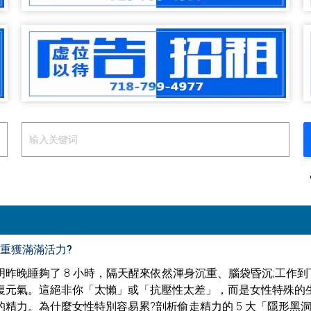
重獲滿滿活力?
昨晚睡夠了 8 小時，隔天醒來依然渾身沉重、腦袋昏沉;工作到
復元氣。這絕非你「太懶」或「抗壓性太差」，而是女性特殊的
精力。為什麼女性特別容易累?剖析偷走精力的 5 大「隱形黑洞