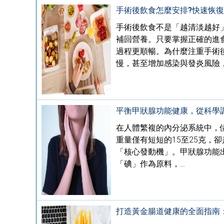
手術後飲食怎麼安排?快速恢
手術後飲食不是「越清淡越好
補回營養。只要掌握正確的進
過程更順暢。為什麼注重手術
慢，甚至增加感染與發炎風險
平衡甲狀腺功能健康，從科學
在人體繁複的內分泌系統中，
重量僅有短短的15至25克，
「核心發動機」。甲狀腺功能
「碘」作為原料，…
打造黃金腸道健康的全面指南