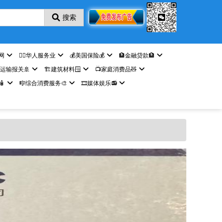
搜索
网
🤵‍♀️华人服务业
💰美国保险💰
🏦金融贷款🏦
️运输报关🚢
🏗️建筑材料🪟
📺家庭消费品🧸

🎼综合消费服务🎨
🎞️媒体娱乐📻