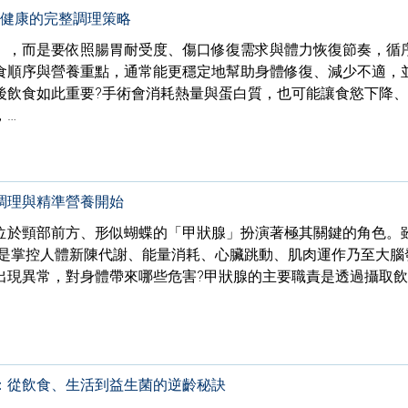
復健康的完整調理策略
」，而是要依照腸胃耐受度、傷口修復需求與體力恢復節奏，循
食順序與營養重點，通常能更穩定地幫助身體修復、減少不適，
後飲食如此重要?手術會消耗熱量與蛋白質，也可能讓食慾下降
，…
調理與精準營養開始
位於頸部前方、形似蝴蝶的「甲狀腺」扮演著極其關鍵的角色。
卻是掌控人體新陳代謝、能量消耗、心臟跳動、肌肉運作乃至大腦
出現異常，對身體帶來哪些危害?甲狀腺的主要職責是透過攝取
：從飲食、生活到益生菌的逆齡秘訣