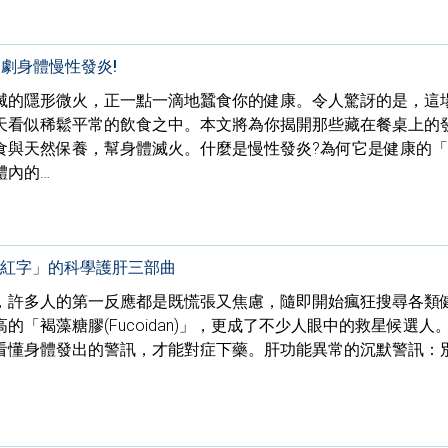
劇身體慢性發炎!
滅的隱形微火，正一點一滴地蠶食你的健康。令人驚訝的是，這
天看似稀鬆平常的飲食之中。本文將為你揭開那些藏在餐桌上的
食與天然保養，幫身體滅火。什麼是慢性發炎?為何它是健康的
體內的…
肝紅字」的科學護肝三部曲
，許多人的第一反應都是既慌張又焦慮，隨即開始瘋狂搜尋各類
「褐藻糖膠(Fucoidan)」，更成了不少人眼中的救星候選人
看懂身體發出的警訊，才能對症下藥。肝功能異常的沉默警訊：