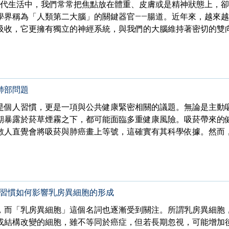
現代生活中，我們常常把焦點放在體重、皮膚或是精神狀態上，
學界稱為「人類第二大腦」的關鍵器官——腸道。近年來，越來
吸收，它更擁有獨立的神經系統，與我們的大腦維持著密切的雙
肺部問題
是個人習慣，更是一項與公共健康緊密相關的議題。無論是主動
期暴露於菸草煙霧之下，都可能面臨多重健康風險。吸菸帶來的
數人直覺會將吸菸與肺癌畫上等號，這確實有其科學依據。然而
飲食習慣如何影響乳房異細胞的形成
，而「乳房異細胞」這個名詞也逐漸受到關注。所謂乳房異細胞
或結構改變的細胞，雖不等同於癌症，但若長期忽視，可能增加