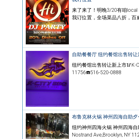
来了来了！明晚3/20有咱loc
我订位置，全场菜品八折，百威啤酒
自助餐餐厅 纽约餐馆出售转让
纽约餐馆出售转让新上市🥢K-CITY BBQ
11756☎️516-520-0888
布鲁克林火锅 神州四海自助歺
纽约神州四海火锅 神州四海自助
Nostrand Ave,Brooklyn,