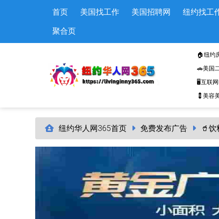
Skip to main content
首页
美国找工作
美国招聘网
纽约找工
聚合页
🏠纽约
🚗美国
🖥️互联
💈美容美
纽约华人网365首页
免费发布广告
🥤