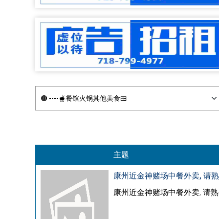
主题
康州近金神赌场中餐外卖, 请熟手打
康州近金神赌场中餐外卖, 请熟手打杂