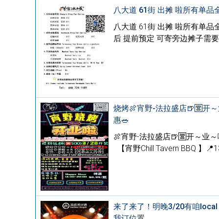
八大道 61街 出摊 啦所有单品
八大道 61街 出摊 啦所有单品全部
后 提前预定 可寄旁边摊子需要外卖
烧烤🍖宵野-法拉盛店🍺🈺开～
惠🥗
🍖宵野-法拉盛店🍺🈺开～业～
【宵野Chill Tavern BBQ 】📍137
来了来了！明晚3/20有咱loc
我订位置