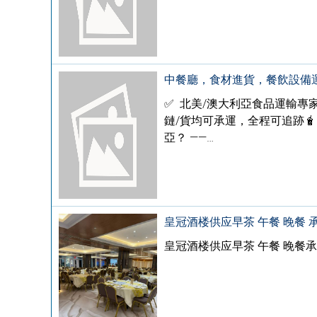
中餐廳，食材進貨，餐飲設備
✅ 北美/澳大利亞食品運輸專
鏈/貨均可承運，全程可追跡🧋
亞？ ——…
皇冠酒楼供应早茶 午餐 晚餐 
皇冠酒楼供应早茶 午餐 晚餐承接