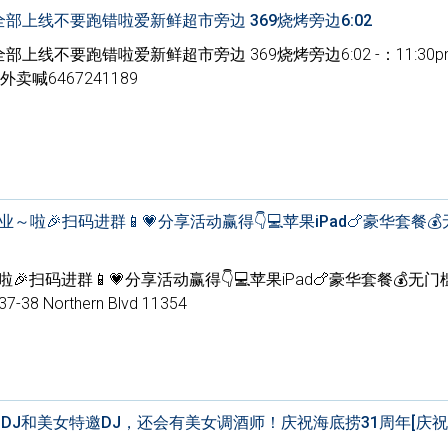
全部上线不要跑错啦爱新鲜超市旁边 369烧烤旁边6:02
上线不要跑错啦爱新鲜超市旁边 369烧烤旁边6:02 -：11:30pm 
喊6467241189
业～啦🎉扫码进群📱💗分享活动赢得👇💻苹果iPad🍗豪华套餐
啦🎉扫码进群📱💗分享活动赢得👇💻苹果iPad🍗豪华套餐💰无门
-38 Northern Blvd 11354
al DJ和美女特邀DJ，还会有美女调酒师！庆祝海底捞31周年[庆祝