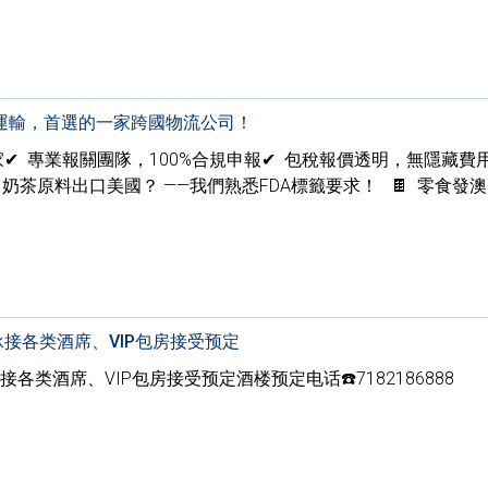
運輸，首選的一家跨國物流公司！
家✔ 專業報關團隊，100%合規申報✔ 包稅報價透明，無隱藏費用
 奶茶原料出口美國？ ——我們熟悉FDA標籤要求！ 🍫 零食發
承接各类酒席、VIP包房接受预定
各类酒席、VIP包房接受预定酒楼预定电话☎️7182186888