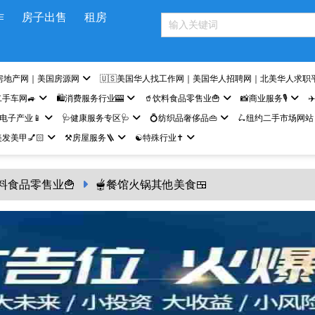
作
房子出售
租房
房地产网｜美国房源网
🇺🇸美国华人找工作网｜美国华人招聘网｜北美华人求职
二手车网🚙
🛍️消费服务行业🎰
🥤饮料食品零售业🍟
📸商业服务🎙️
✈
网电子产业📱
🩺健康服务专区🩺
💍纺织品奢侈品👜
🛴纽约二手市场网站
发美甲💅🏻
⚒️房屋服务🪜
☯️特殊行业✝️
饮料食品零售业🍟
🫕餐馆火锅其他美食🍱