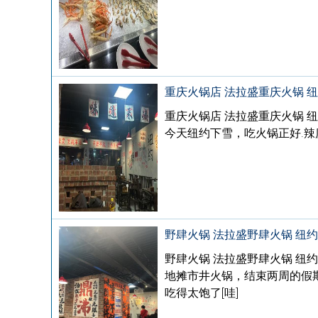
重庆火锅店 法拉盛重庆火锅 
重庆火锅店 法拉盛重庆火锅 
今天纽约下雪，吃火锅正好.辣
野肆火锅 法拉盛野肆火锅 纽
野肆火锅 法拉盛野肆火锅 纽
地摊市井火锅，结束两周的假期
吃得太饱了[哇]