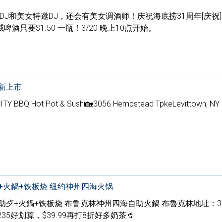
al DJ和美女特邀DJ，还会有美女调酒师！庆祝海底捞31周年[庆祝]
只要$1.50 一瓶！3/20 晚上10点开始。
新上市
 Hot Pot & Sushi🏡3056 Hempstead TpkeLevittown, NY
+火鍋+铁板烧 纽约神州四海火锅
歺+火鍋+铁板烧 布鲁克林神州四海自助火鍋 布魯克林地址：38
 NY 11235好划算，$39.99再打8折好多奶茶🥤