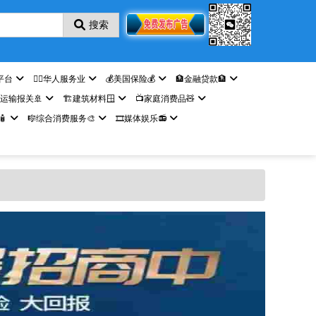
搜索
平台
🤵‍♀️华人服务业
💰美国保险💰
🏦金融贷款🏦
️运输报关🚢
🏗️建筑材料🪟
📺家庭消费品🧸

🎼综合消费服务🎨
🎞️媒体娱乐📻