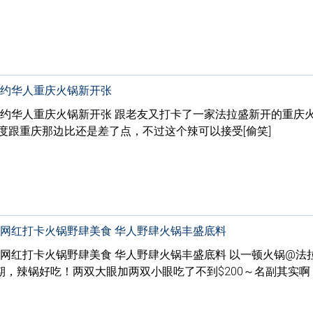
纽约华人重庆火锅新开张
纽约华人重庆火锅新开张 跟老友又打卡了一家法拉盛新开的重庆
度跟重庆那边比还是差了点，不过这个辣可以接受[偷笑]
约网红打卡火锅野肆美食 华人野肆火锅丰盛底料
约网红打卡火锅野肆美食 华人野肆火锅丰盛底料 以一顿火锅@法拉
，辣锅好吃！两双大眼加两双小眼吃了不到$200～名副其实啊