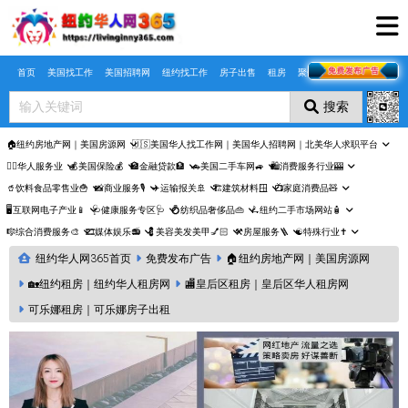
Skip to main content
首页
美国找工作
美国招聘网
纽约找工作
房子出售
租房
聚合页
搜索
🏠纽约房地产网｜美国房源网
🇺🇸美国华人找工作网｜美国华人招聘网｜北美华人求职平台
🤵‍♀️华人服务业
💰美国保险💰
🏦金融贷款🏦
🚗美国二手车网🚙
🛍️消费服务行业🎰
🥤饮料食品零售业🍟
📸商业服务🎙️
✈️运输报关🚢
🏗️建筑材料🪟
📺家庭消费品🧸
🖥️互联网电子产业📱
🩺健康服务专区🩺
💍纺织品奢侈品👜
🛴纽约二手市场网站🧴
🎼综合消费服务🎨
🎞️媒体娱乐📻
💈美容美发美甲💅🏻
⚒️房屋服务🪜
☯️特殊行业✝️
纽约华人网365首页
免费发布广告
🏠纽约房地产网｜美国房源网
🏡纽约租房｜纽约华人租房网
🏬皇后区租房｜皇后区华人租房网
可乐娜租房｜可乐娜房子出租