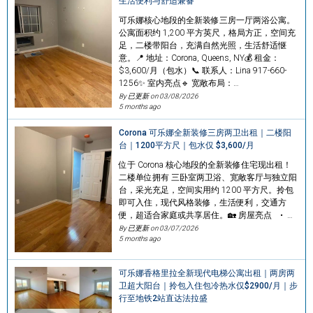
生活便利与舒适兼备
可乐娜核心地段的全新装修三房一厅两浴公寓。
公寓面积约 1,200 平方英尺，格局方正，空间充
足，二楼带阳台，充满自然光照，生活舒适惬
意。📍 地址：Corona, Queens, NY💰 租金：
$3,600/月（包水）📞 联系人：Lina 917-660-
1256✨ 室内亮点🔹 宽敞布局：…
By 已更新 on
03/08/2026
5 months ago
Corona 可乐娜全新装修三房两卫出租｜二楼阳
台｜1200平方尺｜包水仅 $3,600/月
位于 Corona 核心地段的全新装修住宅现出租！
二楼单位拥有 三卧室两卫浴、宽敞客厅与独立阳
台，采光充足，空间实用约 1200 平方尺。拎包
即可入住，现代风格装修，生活便利，交通方
便，超适合家庭或共享居住。🏡 房屋亮点 • …
By 已更新 on
03/07/2026
5 months ago
可乐娜香格里拉全新现代电梯公寓出租｜两房两
卫超大阳台｜拎包入住包冷热水仅$2900/月｜步
行至地铁2站直达法拉盛