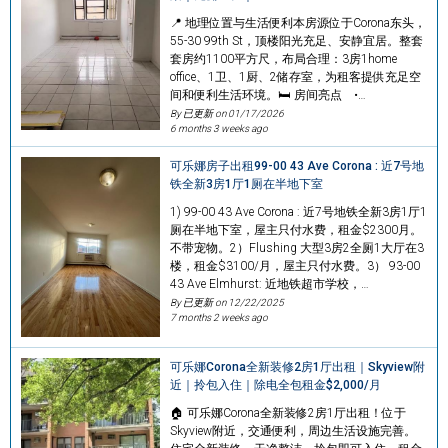
📍 地理位置与生活便利本房源位于Corona东头，
55-30 99th St，顶楼阳光充足、安静宜居。整套
套房约1100平方尺，布局合理：3房1home
office、1卫、1厨、2储存室，为租客提供充足空
间和便利生活环境。🛏️ 房间亮点 •…
By 已更新 on
01/17/2026
6 months 3 weeks ago
可乐娜房子出租99-00 43 Ave Corona : 近7号地
铁全新3房1厅1厕在半地下室
1) 99-00 43 Ave Corona : 近7号地铁全新3房1厅1
厕在半地下室，屋主只付水费，租金$2300月。
不带宠物。2）Flushing 大型3房2全厕1大厅在3
楼，租金$3100/月，屋主只付水费。3） 93-00
43 Ave Elmhurst: 近地铁超市学校，…
By 已更新 on
12/22/2025
7 months 2 weeks ago
可乐娜Corona全新装修2房1厅出租｜Skyview附
近｜拎包入住｜除电全包租金$2,000/月
🏠 可乐娜Corona全新装修2房1厅出租！位于
Skyview附近，交通便利，周边生活设施完善。