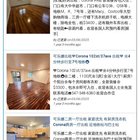
[玫瑰]好房出租：Corona 99街 新装修拎包入住，
门口有大中华超市，门口有公车Q38、Q58等，
地铁M、R、7号等，还有Macy、Costco等大型
购物商场，三房一厅楼下洗衣机烘干机，电梯大
楼，除电全包，租$3400，还有额外车库出租，
有钥匙🔑容易约看，欢迎各国人民预约看房[握
手]
By 已更新 on
05/06/2025
1 year 3 months ago
可乐娜出租💙Corona 102st/37ave 出租💙 🌼4
分钟步行至7号地铁🚇
💙Corona 102st/37ave 出租💙🌼4分钟步行至7号
地铁🚇🌼二楼，1100尺🌼3房2全浴1大厅1厨房1
个阳台🌼每个房间都有衣柜，全新装修🌼
$3300，包水🌼即可入住，欢迎各国人士🌼免宠
联系电话☎️347-348-6380 欢迎合作👏
By 已更新 on
05/06/2025
1 year 3 months ago
可乐娜二房一厅出租 家庭优先 有厨房洗衣机
Corona两房一厅出租 近地铁站与巴士站
可乐娜二房一厅出租 家庭优先 有厨房洗衣机
Corona两房一厅出租 近地铁站与巴士站[玫瑰][玫