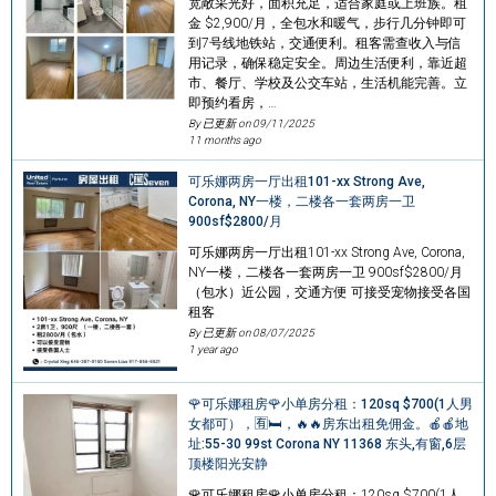
宽敞采光好，面积充足，适合家庭或上班族。租
金 $2,900/月，全包水和暖气，步行几分钟即可
到7号线地铁站，交通便利。租客需查收入与信
用记录，确保稳定安全。周边生活便利，靠近超
市、餐厅、学校及公交车站，生活机能完善。立
即预约看房，…
By 已更新 on
09/11/2025
11 months ago
可乐娜两房一厅出租101-xx Strong Ave,
Corona, NY一楼，二楼各一套两房一卫
900sf$2800/月
可乐娜两房一厅出租101-xx Strong Ave, Corona,
NY一楼，二楼各一套两房一卫 900sf$2800/月
（包水）近公园，交通方便 可接受宠物接受各国
租客
By 已更新 on
08/07/2025
1 year ago
🌹可乐娜租房🌹小单房分租：120sq $700(1人男
女都可），🈶️🛏️，🔥🔥房东出租免佣金。🍎🍎地
址:55-30 99st Corona NY 11368 东头,有窗,6层
顶楼阳光安静
🌹可乐娜租房🌹小单房分租：120sq $700(1人