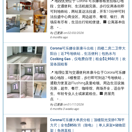
📍 地段优势位于 Corona 可乐娜香格里拉核心地
段，交通便利、生活机能完善。步行仅两条街即
可到地铁站，两站直达法拉盛，开车10分钟可到
法拉盛中心商业区。周边超市、餐馆、银行、商
场应有尽有，生活出行轻松便捷。🏢 公寓基本信
息 • …
By 已更新 on
02/03/2026
6 months ago
Corona可乐娜全新康斗出租｜四楼二房二卫带大
阳台｜近7号地铁站，生活便利｜包热水与
Cooking Gas，仅电费自理｜租金$2,950/月｜欢
迎各国租客
📍 地理位置与交通便利本康斗位于Corona可乐娜
核心地段，4楼整层，步行即可到达7号地铁站，
通勤方便直达Flushing及曼哈顿。周边生活设施
完善，超市、餐厅、咖啡馆、商场齐全，适合学
生、年轻专业人士或家庭租住。🏢 房屋亮
点 • …
By 已更新 on
01/17/2026
6 months 3 weeks ago
Corona可乐娜大单房分租｜顶楼阳光安静170平
方尺｜全包$850/月（除电）｜单人床架+储物层
架｜免佣直租｜