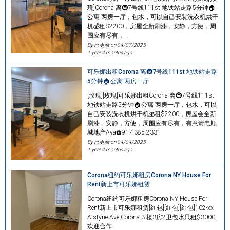
瑰]Corona 离🚇7号线111st 地铁站走路5分钟🏠
公寓 两房一厅，包水，可以自己安装洗衣机烘干
机💰租$2200，房屋全新刷漆，安静，方便，周
围应有尽有，…
By 已更新 on
04/07/2025
1 year 4 months ago
可乐娜出租Corona 离🚇7号线111st 地铁站走路
5分钟🏠公寓 两房一厅
[玫瑰][玫瑰]可乐娜出租Corona 离🚇7号线111st
地铁站走路5分钟🏠公寓 两房一厅，包水，可以
自己安装洗衣机烘干机💰租$2200，房屋会全新
刷漆，安静，方便，周围应有尽有，有意请电顺
城地产Aya☎️917-385-2331
By 已更新 on
04/04/2025
1 year 4 months ago
Corona纽约可乐娜租房Corona NY House For
Rent新上市可乐娜租赁
Corona纽约可乐娜租房Corona NY House For
Rent新上市可乐娜租赁[红包][红包][红包]102-xx
Alstyne Ave Corona 3 楼3房2卫包水只租$3000
欢迎合作