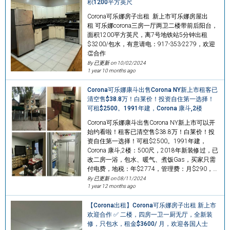
积1200平方英尺
Corona可乐娜房子出租 新上市可乐娜房屋出
租 可乐娜corona三房一厅两卫二楼带前后阳台，
面积1200平方英尺，离7号地铁站5分钟出租
$3200/包水，有意请电：917-353-2279，欢迎
👏合作
By 已更新 on
10/02/2024
1 year 10 months ago
Corona可乐娜康斗出售Corona NY新上市租客已
清空售$38.8万！白莱价！投资自住第一选择！
可租$2500。1991年建，Corona 康斗,2楼
Corona可乐娜康斗出售Corona NY新上市可以开
始约看啦！租客已清空售$38.8万！白莱价！投
资自住第一选择！可租$2500。1991年建，
Corona 康斗,2楼：500尺，2018年新装修过，已
改二房一浴，包水、暖气、煮饭Gas，买家只需
付电费，地税：年$2774，管理费：月$290，…
By 已更新 on
08/11/2024
1 year 12 months ago
【Corona出租】Corona可乐娜房子出租 新上市
欢迎合作 ✅ 二楼，四房一卫一厨无厅，全新装
修，只包水，租金$3600/ 月，欢迎各国人士