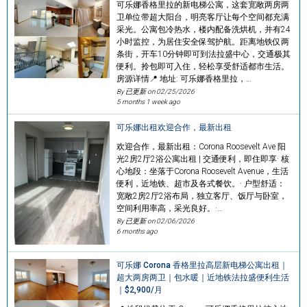
可乐娜香格里拉的新电梯公寓，这套宽敞两房两
卫单位带超大阳台，明亮客厅让每个空间都充满
采光。公寓包冷热水，楼内配备洗烘机，并有24
小时监控，为居住安全保驾护航。距离地铁仅两
条街，开车10分钟即可到法拉盛中心，交通极其
便利。拎包即可入住，轻松享受舒适都市生活。
房源详情📍 地址: 可乐娜香格里拉，…
By 已更新 on
02/25/2026
5 months 1 week ago
可乐娜出租欢迎合作，最新出租
欢迎合作，最新出租：Corona Roosevelt Ave 阳
光2房2厅2浴公寓出租 | 交通便利，即住即享· 核
心地段：坐落于Corona Roosevelt Avenue，生活
便利，近地铁、超市及各式餐饮。· 户型舒适：
宽敞2房2厅2浴布局，独立客厅、饭厅与卧室，
空间利用率高，采光良好。·…
By 已更新 on
02/06/2026
6 months ago
可乐娜 Corona 香格里拉高层新电梯公寓出租｜
超大两房两卫｜包水暖｜近地铁法拉盛便利生活
｜$2,900/月