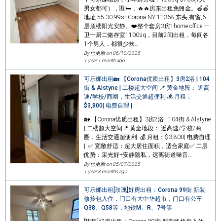
男女都可），🈶️🛏️，🔥🔥房东出租免佣金。🍎🍎
地址:55-30 99st Corona NY 11368 东头,有窗,6
层顶楼阳光安静。❤️整个套房3房1home office 一
卫一厨二储存室1100sq，目前2间出租，每间各
1个男人，都很少炊…
By 已更新 on
06/10/2025
1 year 1 month ago
可乐娜出租🏡 【Corona优质出租】3房2浴 | 104
街 & Alstyne | 二楼超大空间 📍 黄金地段： 近高
速/学校/商圈，生活交通超便利 💰 月租：
$3,800| 电费自理 |
🏡 【Corona优质出租】3房2浴 | 104街 & Alstyne
| 二楼超大空间📍 黄金地段： 近高速/学校/商
圈，生活交通超便利 💰 月租：$3,800| 电费自理
| ✅ 宽敞舒适：超大居住面积，适合家庭✅ 二层
优势：采光好+安静隐私，远离街道噪音…
By 已更新 on
05/07/2025
1 year 3 months ago
可乐娜出租[玫瑰]好房出租：Corona 99街 新装
修拎包入住，门口有大中华超市，门口有公车
Q38、Q58等，地铁M、R、7号等