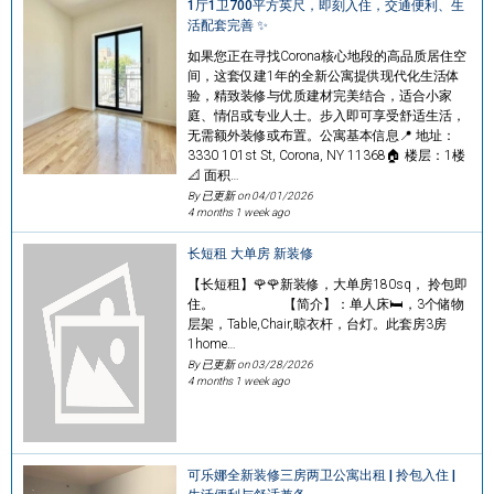
1厅1卫700平方英尺，即刻入住，交通便利、生
活配套完善 ✨
如果您正在寻找Corona核心地段的高品质居住空
间，这套仅建1年的全新公寓提供现代化生活体
验，精致装修与优质建材完美结合，适合小家
庭、情侣或专业人士。步入即可享受舒适生活，
无需额外装修或布置。公寓基本信息📍 地址：
3330 101st St, Corona, NY 11368🏠 楼层：1楼
📐 面积…
By 已更新 on
04/01/2026
4 months 1 week ago
长短租 大单房 新装修
【长短租】🌹🌹新装修，大单房180sq， 拎包即
住。 【简介】：单人床🛏️，3个储物
层架，Table,Chair,晾衣杆，台灯。此套房3房
1home…
By 已更新 on
03/28/2026
4 months 1 week ago
可乐娜全新装修三房两卫公寓出租 | 拎包入住 |