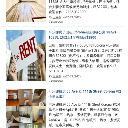
11368 近大中华超市，7号地铁，巴士方便，适
合夫妻小家庭或者兄弟姐妹，租$2200，包水，
欢迎合作，7185082899
By 已更新 on
07/21/2024
2 years ago
可乐娜房子出租 Corona高级电梯公寓 38Ave
108St. 2房2卫1厅有阳台$2800
出租：随时约看917-650-0731Corona 可乐娜房
子出租 高级电梯公寓 38Ave 108St. 2房2卫1厅有
阳台$2800（电不包），多窗多储柜，门口Q48
，步行6分钟#7地铁，查收入信用，适各国正职
安静人士，免宠物，随时入住，欢迎合作917-
650-0731
By 已更新 on
07/21/2024
2 years ago
可乐娜租房 55 Ave 及 111th Street Corona 有2
个单元出租
可乐娜租房 55 Ave 及 111th Street Corona 有2个
单元出租🌟Apt#1B 复式 1 房十大地室 $1950/
月 包暖气，热水，煮饭瓦斯。租客只付电。🌟
Apt#2A 1房 $1795/月 包暖气，热水，煮饭瓦
斯。租客只付电。🌟…