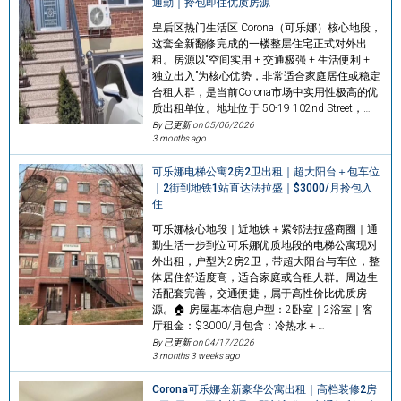
通勤｜拎包即住优质房源
皇后区热门生活区 Corona（可乐娜）核心地段，
这套全新翻修完成的一楼整层住宅正式对外出
租。房源以“空间实用 + 交通极强 + 生活便利 +
独立出入”为核心优势，非常适合家庭居住或稳定
合租人群，是当前Corona市场中实用性极高的优
质出租单位。地址位于 50-19 102nd Street，…
By 已更新 on
05/06/2026
3 months ago
可乐娜电梯公寓2房2卫出租｜超大阳台＋包车位
｜2街到地铁1站直达法拉盛｜$3000/月拎包入
住
可乐娜核心地段｜近地铁＋紧邻法拉盛商圈｜通
勤生活一步到位可乐娜优质地段的电梯公寓现对
外出租，户型为2房2卫，带超大阳台与车位，整
体居住舒适度高，适合家庭或合租人群。周边生
活配套完善，交通便捷，属于高性价比优质房
源。🏠 房屋基本信息户型：2卧室｜2浴室｜客
厅租金：$3000/月包含：冷热水＋…
By 已更新 on
04/17/2026
3 months 3 weeks ago
Corona可乐娜全新豪华公寓出租｜高档装修2房