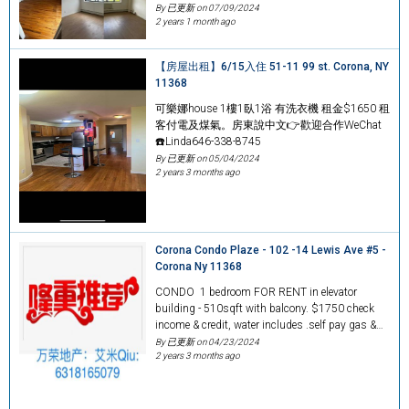
By 已更新 on
07/09/2024
2 years 1 month ago
【房屋出租】6/15入住 51-11 99 st. Corona, NY
11368
可樂娜house 1樓1臥1浴 有洗衣機 租金$1650 租
客付電及煤氣。房東說中文👉歡迎合作WeChat
☎️Linda646-338-8745
By 已更新 on
05/04/2024
2 years 3 months ago
Corona Condo Plaze - 102 -14 Lewis Ave #5 -
Corona Ny 11368
CONDO 1 bedroom FOR RENT in elevator
building - 510sqft with balcony. $1750 check
income & credit, water includes .self pay gas &…
By 已更新 on
04/23/2024
2 years 3 months ago