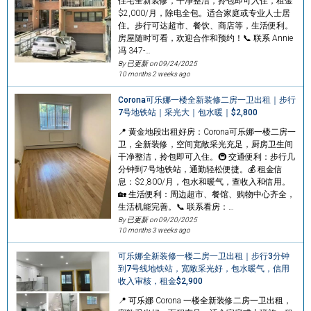
住宅全新装修，干净整洁，拎包即可入住，租金
$2,000/月，除电全包。适合家庭或专业人士居
住。步行可达超市、餐饮、商店等，生活便利。
房屋随时可看，欢迎合作和预约！📞 联系 Annie
冯 347-…
By 已更新 on
09/24/2025
10 months 2 weeks ago
Corona可乐娜一楼全新装修二房一卫出租｜步行
7号地铁站｜采光大｜包水暖｜$2,800
📍 黄金地段出租好房：Corona可乐娜一楼二房一
卫，全新装修，空间宽敞采光充足，厨房卫生间
干净整洁，拎包即可入住。🚇 交通便利：步行几
分钟到7号地铁站，通勤轻松便捷。💰 租金信
息：$2,800/月，包水和暖气，查收入和信用。
🏡 生活便利：周边超市、餐馆、购物中心齐全，
生活机能完善。📞 联系看房：…
By 已更新 on
09/20/2025
10 months 3 weeks ago
可乐娜全新装修一楼二房一卫出租｜步行3分钟
到7号线地铁站，宽敞采光好，包水暖气，信用
收入审核，租金$2,900
📍 可乐娜 Corona 一楼全新装修二房一卫出租，