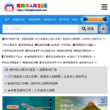
Skip to main content
首页
美国找工作
美国招聘网
纽约找工作
房子出售
租房
聚合页
搜索
🏠纽约房地产网｜美国房源网
🇺🇸美国华人找工作网｜美国华人招聘网｜北美华人求职平台
🤵‍♀️华人服务业
💰美国保险💰
🏦金融贷款🏦
🚗美国二手车网🚙
🛍️消费服务行业🎰
🥤饮料食品零售业🍟
📸商业服务🎙️
✈️运输报关🚢
🏗️建筑材料🪟
📺家庭消费品🧸
🖥️互联网电子产业📱
🩺健康服务专区🩺
💍纺织品奢侈品👜
🛴纽约二手市场网站🧴
🎼综合消费服务🎨
🎞️媒体娱乐📻
💈美容美发美甲💅🏻
⚒️房屋服务🪜
☯️特殊行业✝️
纽约华人网365首页
免费发布广告
🇺🇸美国华人找工作网｜美国华人招聘网｜北美华人求职平台
💎纽约找工作网｜纽约华人招聘求职网
🔥布鲁克林找工作｜八大道华人招聘