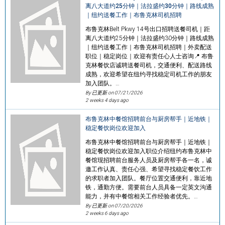
离八大道约25分钟｜法拉盛约30分钟｜路线成熟
｜纽约送餐工作｜布鲁克林司机招聘
布鲁克林Belt Pkwy 14号出口招聘送餐司机｜距
离八大道约25分钟｜法拉盛约30分钟｜路线成熟
｜纽约送餐工作｜布鲁克林司机招聘｜外卖配送
职位｜稳定岗位｜欢迎有责任心人士咨询📍 布鲁
克林餐饮店诚聘送餐司机，交通便利、配送路线
成熟，欢迎希望在纽约寻找稳定司机工作的朋友
加入团队。…
By 已更新 on
07/21/2026
2 weeks 4 days ago
布鲁克林中餐馆招聘前台与厨房帮手｜近地铁｜
稳定餐饮岗位欢迎加入
布鲁克林中餐馆招聘前台与厨房帮手｜近地铁｜
稳定餐饮岗位欢迎加入职位介绍纽约布鲁克林中
餐馆现招聘前台服务人员及厨房帮手各一名，诚
邀工作认真、责任心强、希望寻找稳定餐饮工作
的求职者加入团队。餐厅位置交通便利，靠近地
铁，通勤方便。需要前台人员具备一定英文沟通
能力，并有中餐馆相关工作经验者优先。…
By 已更新 on
07/20/2026
2 weeks 6 days ago