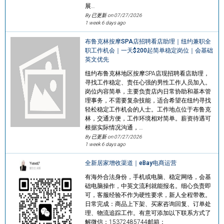
展…
By 已更新 on
07/27/2026
1 week 6 days ago
布鲁克林按摩SPA店招聘看店助理｜纽约兼职全
职工作机会｜一天$200起简单稳定岗位｜会基础
英文优先
纽约布鲁克林地区按摩SPA店现招聘看店助理，
寻找工作稳定、责任心强的男性工作人员加入。
岗位内容简单，主要负责店内日常协助和基本管
理事务，不需要复杂技能，适合希望在纽约寻找
轻松稳定工作机会的人士。工作地点位于布鲁克
林，交通方便，工作环境相对简单。薪资待遇可
根据实际情况沟通，…
By 已更新 on
07/27/2026
1 week 6 days ago
全新居家增收渠道｜eBay电商运营
有海外合法身份，手机或电脑、稳定网络，会基
础电脑操作，中英文流利就能报名。细心负责即
可，客服经验不作为硬性要求，新人全程带教。
日常完成：商品上下架、买家咨询回复、订单处
理、物流追踪工作。有意可添加以下联系方式了
解微信：15372485744邮箱：