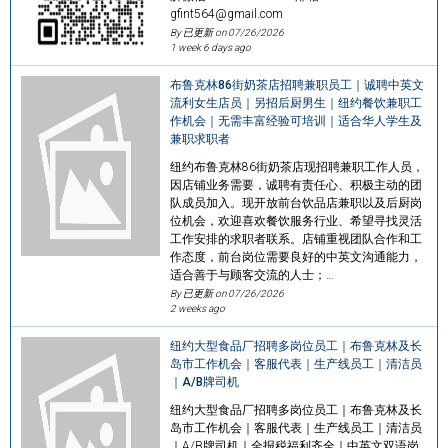
gfint564@gmail.com
By 已更新 on
07/26/2026
1 week 6 days ago
布鲁克林86街奶茶店招聘兼职员工｜诚聘中英文
流利女生店员｜另招后厨男生｜纽约餐饮兼职工
作机会｜无需丰富经验可培训｜适合华人学生及
兼职求职者
纽约布鲁克林86街奶茶店现招聘兼职工作人员，
因店铺业务需要，诚聘有责任心、积极主动的团
队成员加入。现开放前台饮品店兼职以及后厨岗
位机会，欢迎喜欢餐饮服务行业、希望寻找灵活
工作安排的求职者联系。店铺重视团队合作和工
作态度，前台岗位需要良好的中英文沟通能力，
适合善于与顾客交流的人士；…
By 已更新 on
07/26/2026
2 weeks ago
纽约大型食品厂招聘多岗位员工｜布鲁克林及长
岛市工作机会｜客服代表｜生产线员工｜清洁员
｜A/B牌司机
纽约大型食品厂招聘多岗位员工｜布鲁克林及长
岛市工作机会｜客服代表｜生产线员工｜清洁员
｜A/B牌司机｜全报税福利齐全｜中英文双语岗