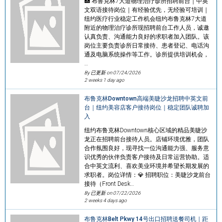
🏥 布鲁克林7大道物理治疗诊所招聘前台｜中英
文双语接待岗位｜有经验优先，无经验可培训｜
纽约医疗行业稳定工作机会纽约布鲁克林7大道
附近的物理治疗诊所现招聘前台工作人员，诚邀
认真负责、沟通能力良好的求职者加入团队。该
岗位主要负责诊所日常接待、患者登记、电话沟
通及电脑系统操作等工作。诊所提供培训机会，
…
By 已更新 on
07/24/2026
2 weeks 1 day ago
布鲁克林Downtown高端美睫沙龙招聘中英文前
台｜纽约美容店客户接待岗位｜稳定团队诚聘加
入
纽约布鲁克林Downtown核心区域的精品美睫沙
龙正在招聘前台接待人员。店铺环境优雅，团队
合作氛围良好，现寻找一位沟通能力强、服务意
识优秀的伙伴负责客户接待及日常运营协助。适
合中英文流利、喜欢美业环境并希望长期发展的
求职者。岗位详情：💎 招聘职位：美睫沙龙前台
接待（Front Desk…
By 已更新 on
07/22/2026
2 weeks 4 days ago
布鲁克林Belt Pkwy 14号出口招聘送餐司机｜距