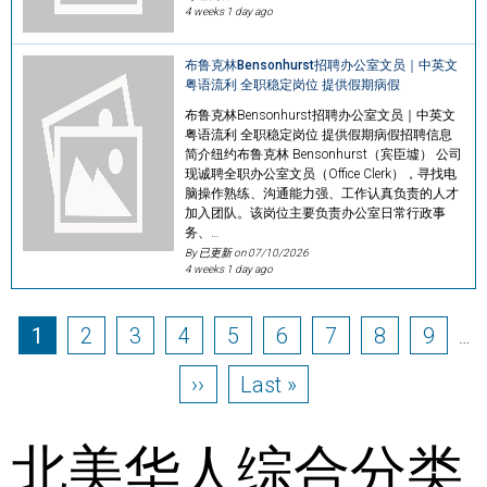
4 weeks 1 day ago
布鲁克林Bensonhurst招聘办公室文员｜中英文
粤语流利 全职稳定岗位 提供假期病假
布鲁克林Bensonhurst招聘办公室文员｜中英文
粤语流利 全职稳定岗位 提供假期病假招聘信息
简介纽约布鲁克林 Bensonhurst（宾臣墟） 公司
现诚聘全职办公室文员（Office Clerk），寻找电
脑操作熟练、沟通能力强、工作认真负责的人才
加入团队。该岗位主要负责办公室日常行政事
务、…
By 已更新 on
07/10/2026
4 weeks 1 day ago
Pagination
Page
Page
Page
Page
Page
Page
Page
Page
Page
1
2
3
4
5
6
7
8
9
…
Next page
Last page
››
Last »
北美华人综合分类