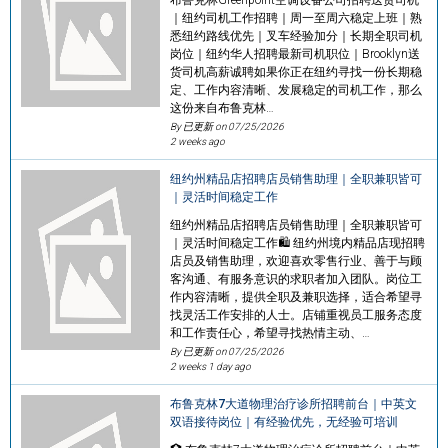
｜纽约司机工作招聘｜周一至周六稳定上班｜熟
悉纽约路线优先｜叉车经验加分｜长期全职司机
岗位｜纽约华人招聘最新司机职位｜Brooklyn送
货司机高薪诚聘如果你正在纽约寻找一份长期稳
定、工作内容清晰、发展稳定的司机工作，那么
这份来自布鲁克林…
By 已更新 on
07/25/2026
2 weeks ago
纽约州精品店招聘店员销售助理｜全职兼职皆可
｜灵活时间稳定工作
纽约州精品店招聘店员销售助理｜全职兼职皆可
｜灵活时间稳定工作🛍️ 纽约州境内精品店现招聘
店员及销售助理，欢迎喜欢零售行业、善于与顾
客沟通、有服务意识的求职者加入团队。岗位工
作内容清晰，提供全职及兼职选择，适合希望寻
找灵活工作安排的人士。店铺重视员工服务态度
和工作责任心，希望寻找热情主动、…
By 已更新 on
07/25/2026
2 weeks 1 day ago
布鲁克林7大道物理治疗诊所招聘前台｜中英文
双语接待岗位｜有经验优先，无经验可培训