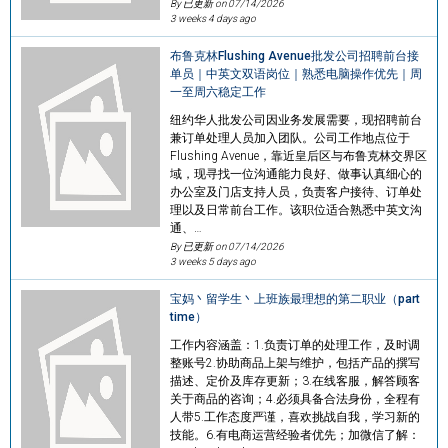
By 已更新 on
07/14/2026
3 weeks 4 days ago
布鲁克林Flushing Avenue批发公司招聘前台接
单员｜中英文双语岗位｜熟悉电脑操作优先｜周
一至周六稳定工作
纽约华人批发公司因业务发展需要，现招聘前台
兼订单处理人员加入团队。公司工作地点位于
Flushing Avenue，靠近皇后区与布鲁克林交界区
域，现寻找一位沟通能力良好、做事认真细心的
办公室及门店支持人员，负责客户接待、订单处
理以及日常前台工作。该职位适合熟悉中英文沟
通、…
By 已更新 on
07/14/2026
3 weeks 5 days ago
宝妈丶留学生丶上班族最理想的第二职业（part
time）
工作内容涵盖：1.负责订单的处理工作，及时调
整账号2.协助商品上架与维护，包括产品的撰写
描述、定价及库存更新；3.在线客服，解答顾客
关于商品的咨询；4.必须具备合法身份，全程有
人带5.工作态度严谨，喜欢挑战自我，学习新的
技能。6.有电商运营经验者优先；加微信了解：