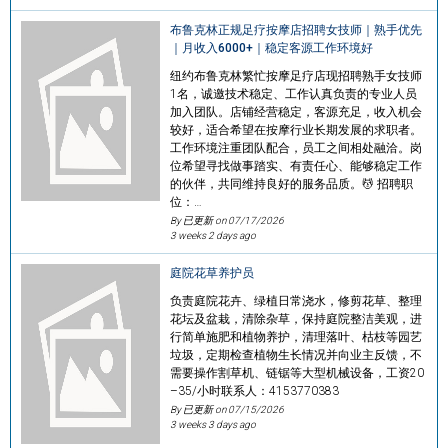
布鲁克林正规足疗按摩店招聘女技师｜熟手优先
｜月收入6000+｜稳定客源工作环境好
纽约布鲁克林繁忙按摩足疗店现招聘熟手女技师
1名，诚邀技术稳定、工作认真负责的专业人员
加入团队。店铺经营稳定，客源充足，收入机会
较好，适合希望在按摩行业长期发展的求职者。
工作环境注重团队配合，员工之间相处融洽。岗
位希望寻找做事踏实、有责任心、能够稳定工作
的伙伴，共同维持良好的服务品质。💆 招聘职
位：…
By 已更新 on
07/17/2026
3 weeks 2 days ago
庭院花草养护员
负责庭院花卉、绿植日常浇水，修剪花草、整理
花坛及盆栽，清除杂草，保持庭院整洁美观，进
行简单施肥和植物养护，清理落叶、枯枝等园艺
垃圾，定期检查植物生长情况并向业主反馈，不
需要操作割草机、链锯等大型机械设备，工资20
–35/小时联系人：4153770383
By 已更新 on
07/15/2026
3 weeks 3 days ago