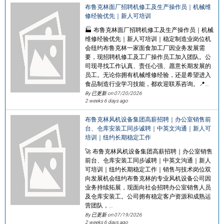
布鲁克林面厂招聘机修工及生产操作员｜机械维
修经验优先｜新人可培训
🏭 布鲁克林面厂招聘机修工及生产操作员｜机械
维修经验优先｜新人可培训｜稳定制造业岗位机
会纽约布鲁克林一家面食加工厂因业务发展需
要，现招聘机修工及工厂操作员工加入团队。公
司现寻找工作认真、责任心强、愿意长期发展的
员工。无论你拥有机械维修经验，还是希望进入
食品制造行业学习技能，都欢迎联系咨询。📍…
By 已更新 on
07/20/2026
2 weeks 6 days ago
布鲁克林风机设备集团高薪招聘｜办公室销售前
台、仓库安装工同步诚聘｜中英文沟通｜新人可
培训｜纽约长期稳定工作
🚀 布鲁克林风机设备集团高薪招聘｜办公室销售
前台、仓库安装工同步诚聘｜中英文沟通｜新人
可培训｜纽约长期稳定工作｜销售与技术岗位双
向发展机会纽约布鲁克林的专业风机设备公司因
业务持续拓展，现面向社会招聘办公室销售人员
及仓库安装工。公司拥有稳定客户资源和成熟运
营团队，…
By 已更新 on
07/19/2026
2 weeks 6 days ago