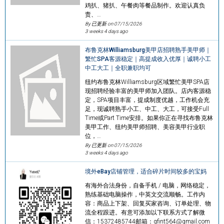
鸡扒、猪扒、午餐肉等餐品制作。欢迎认真负
责、…
By 已更新 on
07/15/2026
3 weeks 4 days ago
布鲁克林Williamsburg美甲店招聘熟手美甲师｜
繁忙SPA客源稳定｜高提成收入优厚｜诚聘小工
中工大工｜全职兼职均可
纽约布鲁克林Williamsburg区域繁忙美甲SPA店
现招聘经验丰富的美甲师加入团队。店内客源稳
定，SPA项目丰富，提成制度优越，工作机会充
足，现诚聘熟手小工、中工、大工，可接受Full
Time或Part Time安排。如果你正在寻找布鲁克林
美甲工作、纽约美甲师招聘、美容美甲行业职
位，…
By 已更新 on
07/15/2026
3 weeks 4 days ago
境外eBay店铺管理，适合碎片时间较多的宝妈
有海外合法身份，自备手机 / 电脑，网络稳定，
熟练基础电脑操作，中英文交流顺畅。工作内
容：商品上下架、回复买家咨询、订单处理、物
流全程跟进。有意可添加以下联系方式了解微
信：15372485744邮箱：gfint564@gmail.com