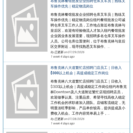
布鲁克林餐馆批发企业招聘仓库叉车员｜熟练叉
车操作优先｜稳定物流岗位
布鲁克林餐馆批发企业招聘仓库叉车员｜熟练叉
车操作优先｜稳定物流岗位纽约餐馆批发公司诚
聘仓库叉车工作人员，工作地点靠近布鲁克林与
皇后区，欢迎有经验物流人才加入纽约餐馆批发
企业因业务发展需要，现招聘多名仓库叉车操作
人员。公司仓库位置便利，位于布鲁克林与皇后
区交界附近，现寻找熟悉叉车操作、…
By 已更新 on
07/29/2026
1 week 4 days ago
布鲁克林八大道繁忙店招聘门店员工｜日收入
$300以上机会｜高提成稳定工作岗位
布鲁克林八大道繁忙店招聘门店员工｜日收入
$300以上机会｜高提成稳定工作岗位纽约布鲁克
林Downtown及八大道附近繁忙店现招聘店员，
欢迎做事认真、注重品质、希望寻找高收入稳定
工作机会的求职者加入团队。店铺客流稳定，无
明显淡旺季影响，产品单价较高，提供提成及小
费收入机会。工作内容简单易上手，…
By 已更新 on
07/28/2026
1 week 4 days ago