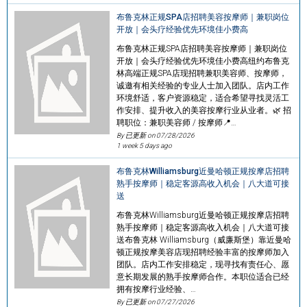
布鲁克林正规SPA店招聘美容按摩师｜兼职岗位
开放｜会头疗经验优先环境佳小费高
布鲁克林正规SPA店招聘美容按摩师｜兼职岗位
开放｜会头疗经验优先环境佳小费高纽约布鲁克
林高端正规SPA店现招聘兼职美容师、按摩师，
诚邀有相关经验的专业人士加入团队。店内工作
环境舒适，客户资源稳定，适合希望寻找灵活工
作安排、提升收入的美容按摩行业从业者。🌿 招
聘职位：兼职美容师 / 按摩师📍…
By 已更新 on
07/28/2026
1 week 5 days ago
布鲁克林Williamsburg近曼哈顿正规按摩店招聘
熟手按摩师｜稳定客源高收入机会｜八大道可接
送
布鲁克林Williamsburg近曼哈顿正规按摩店招聘
熟手按摩师｜稳定客源高收入机会｜八大道可接
送布鲁克林 Williamsburg（威廉斯堡）靠近曼哈
顿正规按摩美容店现招聘经验丰富的按摩师加入
团队。店内工作安排稳定，现寻找有责任心、愿
意长期发展的熟手按摩师合作。本职位适合已经
拥有按摩行业经验、…
By 已更新 on
07/27/2026