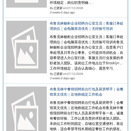
环境稳定，岗位职责明确，…
By 已更新 on
07/12/2026
3 weeks 6 days ago
布鲁克林橱柜企业招聘办公室文员｜客服订单处
理岗位｜会电脑英语优先｜无经验可培训
布鲁克林橱柜企业招聘办公室文员｜客服订单处
理岗位｜会电脑英语优先｜无经验可培训布鲁克
林橱柜企业现招聘多名办公室文员，负责客户订
单处理及日常办公事务。公司提供培训机会，欢
迎希望进入办公室行政、客服文员行业发展的求
职者加入团队。该岗位工作地点位于Brooklyn，
工作环境稳定，适合认真细心、愿意学习、…
By 已更新 on
07/12/2026
3 weeks 6 days ago
布鲁克林中餐馆招聘前台打包及厨房帮手｜会餐
馆英文优先｜近地铁稳定工作机会
布鲁克林中餐馆招聘前台打包及厨房帮手｜会餐
馆英文优先｜近地铁稳定工作机会布鲁克林中餐
馆现招聘前台打包人员及厨房帮手各一名，诚邀
有餐饮经验、工作认真负责的求职者加入团队。
本岗位工作时间固定，店铺位置交通便利，靠近
地铁，适合希望寻找长期稳定餐饮工作的朋友。