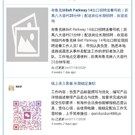
布鲁克林Belt Parkway 14出口招聘送餐司机｜距
离八大道约25分钟｜配送岗位长期招聘，欢迎咨
询
布鲁克林Belt Parkway 14出口招聘送餐司机｜距
离八大道约25分钟｜配送岗位长期招聘，欢迎咨
询纽约布鲁克林 Belt Parkway 14号出口附近现招
聘送餐工作人员1名，寻找认真负责、熟悉本地
道路或愿意从事外卖配送工作的求职者加入团
队。工作地点交通便利，距离布鲁克林八大道约
25分钟车程…
By 已更新 on
07/18/2026
3 weeks 1 day ago
线上录入客服 长期稳定兼职
工作内容：负责产品标题撰写与优化，编写产品
详情描述整理产品卖点与优势，按要求完成内容
提交任职要求：有海外合法身份能够报税态度认
真，责任心强，会使用电脑，能稳定配合工作无
需经验，上手简单微信：qianduoduo-888ya
By 已更新 on
07/17/2026
3 weeks 2 days ago