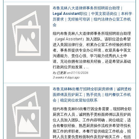
布鲁克林八大道律师事务所招聘前台助理｜
Legal Assistant职位｜中英文双语岗位｜本科学
历要求｜无经验可培训｜纽约法律办公室工作机
会
纽约布鲁克林八大道律师事务所现招聘前台助理
（Legal Assistant）加入团队。该职位适合希望
进入美国法律行业、积累办公室工作经验的求职
者。事务所提供专业办公环境，欢迎具备中英文
沟通能力、责任心强、学习能力优秀的人士申
请。无论你拥有法律相关经验，还是希望从基础
行政岗位开始发展，…
By 已更新 on
07/15/2026
3 weeks 4 days ago
布鲁克林86街餐厅招聘全职厨房师傅｜诚聘烫粉
面师傅及煎炉厨工｜熟手优先｜纽约餐饮工作机
会｜稳定岗位欢迎短信联系
纽约布鲁克林86街餐厅因业务需要，现招聘全职
厨房工作人员，诚聘熟手烫粉面师傅以及煎炉岗
位人员加入团队。工作内容明确，岗位稳定，适
合有餐饮经验、熟悉厨房操作流程并希望寻找长
期工作的求职者。本餐厅提供稳定工作机会，招
聘人员主要负责粉面制作及煎炉相关工作，包括