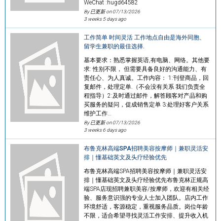
WeChat :hugd64582
By 已更新 on
07/13/2026
3 weeks 5 days ago
工作简单 时间灵活 工作地点自由是海外同胞、
留学生兼职的最佳选择.
基本要求：熟悉掌握英语,有电脑、网络。其他要
求: 性别不限， 但需要具备良好的沟通能力、有
责任心、为人真诚。工作内容： 1:刊登商品，回
复邮件，处理定单.（不会没有关系 我们负责全
程指导）2:及时通过邮件，解答顾客对产品和购
买服务的疑问，促成销售定单 3:处理好客户关系
维护工作…
By 已更新 on
07/13/2026
3 weeks 6 days ago
布鲁克林高端SPA招聘美容按摩师｜兼职灵活安
排｜懂基础英文及头疗经验优先
布鲁克林高端SPA招聘美容按摩师｜兼职灵活安
排｜懂基础英文及头疗经验优先布鲁克林正规高
端SPA店现招聘兼职美容/按摩师，欢迎有相关经
验、服务意识强的专业人士加入团队。店内工作
环境舒适，客源稳定，重视服务品质。岗位年龄
不限，适合希望寻找灵活工作安排、提升收入机