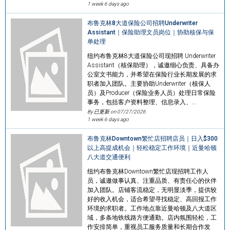
1 week 6 days ago
布鲁克林8大道保险公司招聘Underwriter
Assistant｜保险助理文员岗位｜协助核保与保
单处理
纽约布鲁克林8大道保险公司现招聘 Underwriter
Assistant（核保助理），诚邀细心负责、具备办
公室文书能力，并希望在保险行业长期发展的求
职者加入团队。主要协助Underwriter（核保人
员）及Producer（保险业务人员）处理日常保险
事务，包括客户资料整理、信息录入、…
By 已更新 on
07/27/2026
1 week 6 days ago
布鲁克林Downtown繁忙店招聘店员｜日入$300
以上高提成机会｜轻松稳定工作环境｜近曼哈顿
八大道交通便利
纽约布鲁克林Downtown繁忙店现招聘工作人
员，诚邀做事认真、注重品质、有责任心的伙伴
加入团队。店铺客流稳定，无明显淡季，提供较
好的收入机会，适合希望寻找稳定、高回报工作
环境的求职者。工作地点靠近曼哈顿及八大道区
域，多条地铁线路方便通勤。店内氛围轻松，工
作安排简单，重视员工服务质量和长期合作发