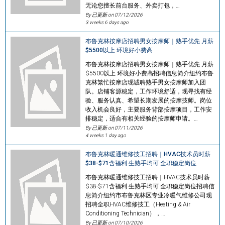
无论您擅长前台服务、外卖打包，…
By 已更新 on
07/12/2026
3 weeks 6 days ago
布鲁克林按摩店招聘男女按摩师｜熟手优先 月薪
$5500以上 环境好小费高
布鲁克林按摩店招聘男女按摩师｜熟手优先 月薪
$5500以上 环境好小费高招聘信息简介纽约布鲁
克林繁忙按摩店现诚聘熟手男女按摩师加入团
队。店铺客源稳定，工作环境舒适，现寻找有经
验、服务认真、希望长期发展的按摩技师。岗位
收入机会良好，主要服务背部按摩项目，工作安
排稳定，适合有相关经验的按摩师申请。…
By 已更新 on
07/11/2026
4 weeks 1 day ago
布鲁克林暖通维修技工招聘｜HVAC技术员时薪
$38-$71含福利 生熟手均可 全职稳定岗位
布鲁克林暖通维修技工招聘｜HVAC技术员时薪
$38-$71含福利 生熟手均可 全职稳定岗位招聘信
息简介纽约市布鲁克林区专业冷暖气维修公司现
招聘全职HVAC维修技工（Heating & Air
Conditioning Technician），…
By 已更新 on
07/10/2026