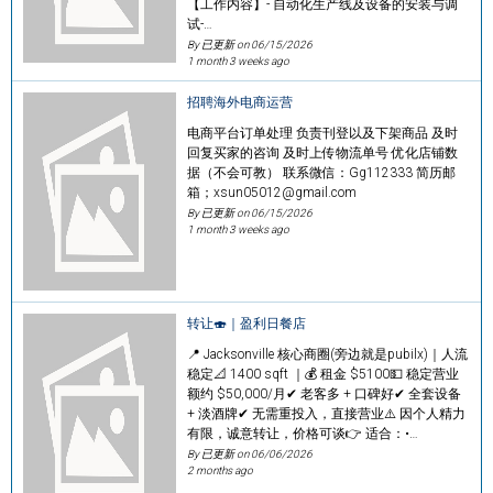
【工作内容】- 自动化生产线及设备的安装与调
试-…
By 已更新 on
06/15/2026
1 month 3 weeks ago
招聘海外电商运营
电商平台订单处理 负责刊登以及下架商品 及时
回复买家的咨询 及时上传物流单号 优化店铺数
据（不会可教） 联系微信：Gg112333 简历邮
箱；xsun05012@gmail.com
By 已更新 on
06/15/2026
1 month 3 weeks ago
转让🍣｜盈利日餐店
📍 Jacksonville 核心商圈(旁边就是pubilx)｜人流
稳定📐 1400 sqft ｜💰 租金 $5100💵 稳定营业
额约 $50,000/月✔ 老客多 + 口碑好✔ 全套设备
+ 淡酒牌✔ 无需重投入，直接营业⚠️ 因个人精力
有限，诚意转让，价格可谈👉 适合：•…
By 已更新 on
06/06/2026
2 months ago