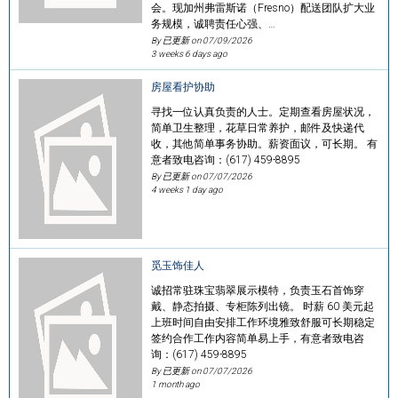
会。现加州弗雷斯诺（Fresno）配送团队扩大业
务规模，诚聘责任心强、…
By 已更新 on
07/09/2026
3 weeks 6 days ago
房屋看护协助
寻找一位认真负责的人士。定期查看房屋状况，
简单卫生整理，花草日常养护，邮件及快递代
收，其他简单事务协助。薪资面议，可长期。 有
意者致电咨询：(617) 459-8895
By 已更新 on
07/07/2026
4 weeks 1 day ago
觅玉饰佳人
诚招常驻珠宝翡翠展示模特，负责玉石首饰穿
戴、静态拍摄、专柜陈列出镜。 时薪 60 美元起
上班时间自由安排工作环境雅致舒服可长期稳定
签约合作工作内容简单易上手，有意者致电咨
询：(617) 459-8895
By 已更新 on
07/07/2026
1 month ago