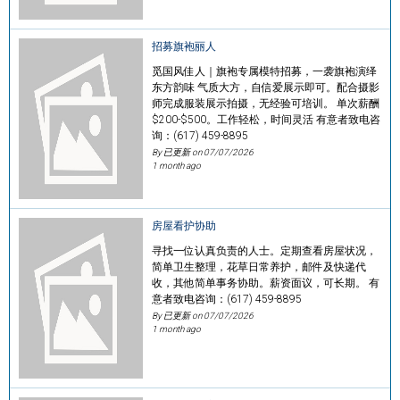
招募旗袍丽人
觅国风佳人｜旗袍专属模特招募，一袭旗袍演绎
东方韵味 气质大方，自信爱展示即可。配合摄影
师完成服装展示拍摄，无经验可培训。 单次薪酬
$200-$500。工作轻松，时间灵活 有意者致电咨
询：(617) 459-8895
By 已更新 on
07/07/2026
1 month ago
房屋看护协助
寻找一位认真负责的人士。定期查看房屋状况，
简单卫生整理，花草日常养护，邮件及快递代
收，其他简单事务协助。薪资面议，可长期。 有
意者致电咨询：(617) 459-8895
By 已更新 on
07/07/2026
1 month ago