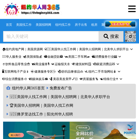
Skip to main content
首页
美国找工作
美国招聘网
纽约找工作
房子出售
租房
聚合页
搜索
🏠纽约房地产网｜美国房源网
🇺🇸美国华人找工作网｜美国华人招聘网｜北美华人求职平台
🤵‍♀️华人服务业
💰美国保险💰
🏦金融贷款🏦
🚗美国二手车网🚙
🛍️消费服务行业🎰
🥤饮料食品零售业🍟
📸商业服务🎙️
✈️运输报关🚢
🏗️建筑材料🪟
📺家庭消费品🧸
🖥️互联网电子产业📱
🩺健康服务专区🩺
💍纺织品奢侈品👜
🛴纽约二手市场网站🧴
🎼综合消费服务🎨
🎞️媒体娱乐📻
💈美容美发美甲💅🏻
⚒️房屋服务🪜
☯️特殊行业✝️
纽约华人网365首页
免费发布广告
🇺🇸美国华人找工作网｜美国华人招聘网｜北美华人求职平台
🏆美国华人招聘网｜美国华人找工作网
🇺🇸佛罗里达找工作｜阳光州华人招聘