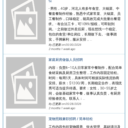
位
- 男性，40岁，河北人有多年食堂、大锅菜、中
餐套餐制作经验，熟悉中式家常菜、大锅菜、员
工餐制作，口味稳定，能高效完成大批量出餐需
求。- 有合法工卡，可1099/报税，可即刻到
岗。- 之前做过外卖后厨，现在想找一个稳定、
包住的食堂/单位岗位，长期做下去。- 做事踏
实，手脚麻利，服从安排，…
By 已更新 on
05/30/2026
2 months 1 week ago
家庭厨房做饭人员招聘
内容：负责8–10人日常家常中餐制作，配合简单
食材采购及厨房卫生整理，工作内容固定轻松。
时间：每周5天，具体时间可根据实际情况协商
安排。薪水：$1200/周，长期稳定合作，表现优
秀可适当提升待遇。要求：女性，30–55岁之
间，会做基础家常中餐，做事认真负责，有厨房
经验者优先。联系人：…
By 已更新 on
05/28/2026
2 months 1 week ago
宠物照顾兼职招聘 / 简单轻松
工作内容包括宠物喂养、饮水管理、基础清洁及