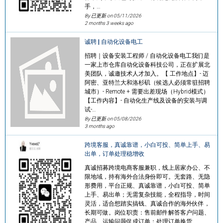
手，…
By 已更新 on
05/11/2026
2 months 3 weeks ago
诚聘 | 自动化设备电工
招聘｜设备安装工程师 / 自动化设备电工我们是
一家上市仓库自动化设备科技公司，正在扩展北
美团队，诚邀技术人才加入。【 工作地点】- 迈
阿密、亚特兰大和洛杉矶（候选人必须常驻招聘
城市）- Remote + 需要出差现场（Hybrid模式）
【工作内容】- 自动化生产线及设备的安装与调
试-…
By 已更新 on
05/08/2026
3 months ago
跨境客服，真诚靠谱，小白可投、简单上手、易
出单，订单处理稳增收
真诚招募跨境电商客服兼职，线上居家办公、不
限地域，持有海外合法身份即可。无套路、无隐
形费用，平台正规、真诚靠谱，小白可投、简单
上手、易出单；无需复杂技能，全程指导，时间
灵活，适合想踏实搞钱、真诚合作的海外伙伴，
长期可做。岗位职责：售前邮件解答客户问题、
产品、运输问题促成订单；处理订单换货、…