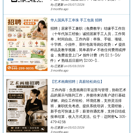
By 已更新 on
05/07/2026
3 months ago
华人国风手工串珠 手工包装 招聘
招聘｜居家手工兼职（免费教学）结缘手工作坊
（十年代加工经验）诚招居家手工人员，工作简
单，时间自由。工作内容：串珠、手链、项链、
十字绣、小挂件、茶叶包装等岗位优势：✔ 提供
样品及教学视频，简单易学✔ 不收任何费用或押
金，免费送货上门✔ 按件计费（约 $2.5–$6/
件）✔ 熟练后日薪约 $200–$…
By 已更新 on
05/03/2026
3 months ago
【艺术画廊招聘｜高薪轻松岗位】
工作内容：负责画廊日常运营与管理，协助艺术
品的展示与陈列工作，并接待来访客户进行基础
讲解。岗位工作轻松、环境优雅，支持灵活排
班，兼职优先考虑。提供系统培训，无需经验，
新手也可快速上手；薪资待遇优厚，支持日结或
按单结算，收入方式灵活。位于：迈阿密📞 305-
479-4258
By 已更新 on
05/02/2026
3 months ago