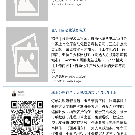
2 months 2 weeks ago
全职 | 自动化设备电工
招聘｜设备安装工程师 / 自动化设备电工我们是
一家上市仓库自动化设备科技公司，正在扩展北
美团队，诚邀技术人才加入。【工作地点】- 迈
阿密、亚特兰大和洛杉矶（候选人必须常驻应聘
城市）- Remote + 需要出差现场（Hybrid模式）
【工作内容】- 自动化生产线及设备的安装与调
试-…
By 已更新 on
05/18/2026
2 months 2 weeks ago
线上处理订单，无地域约束，宝妈均可上手
订单处理流程规范，出单节奏平稳。跨境客服主
要通过英文邮件沟通海外客户，答疑产品性能、
运输时效，增强客户信任，稳步促成成交。维护
订单数据，处理订单变更、售后退换、物流监
控，友好协调交易纠纷。任职要求：熟悉电脑基
本操作，书面英语良好；为人真诚踏实，恪守工
作准则；小白也可投，业务稳定无波动，简单上