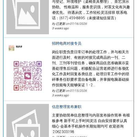
与登记、环境维护（桌椅茶具整理）、茶艺演示
协助。 性格温和，服务意识强，对茶文化有兴趣
者优先。 待遇从优，工作轻松灵活排班 联系电
话：(617) 459-8895（未接请短信留言）
By 已更新 on
07/16/2026
3 weeks ago
招聘电商对接专员
岗位职责负责日常订单的处理工作，并与相关方
面进行及时、有效的对接完成商品的一刊、二
刊、三刊等刊登任务，确保商品信息准确展示妥
善处理售后问题，积极配合运营老师进行各项优
化工作及时回复各类信息，处理日常工作中的琐
碎事务任职要求需自备电脑，并掌握电脑基础操
作技能每天能够保证 1 - 2…
By 已更新 on
07/15/2026
3 weeks ago
信息整理发布兼职
主要协助简单信息整理与内容发布操作简单 有模
板参考 新手可上手时间灵活 自由安排要求认真
细心 会基本手机操作长期短期均可 欢迎咨询
2062303198