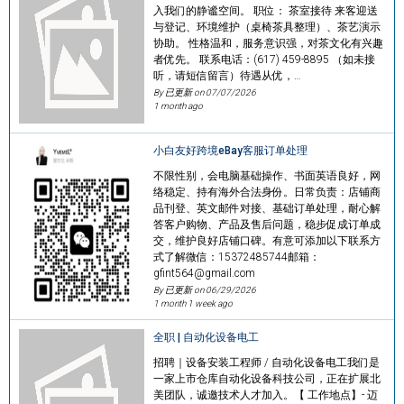
入我们的静谧空间。 职位： 茶室接待 来客迎送
与登记、环境维护（桌椅茶具整理）、茶艺演示
协助。 性格温和，服务意识强，对茶文化有兴趣
者优先。 联系电话：(617) 459-8895 （如未接
听，请短信留言）待遇从优，…
By 已更新 on
07/07/2026
1 month ago
小白友好跨境eBay客服订单处理
不限性别，会电脑基础操作、书面英语良好，网
络稳定、持有海外合法身份。日常负责：店铺商
品刊登、英文邮件对接、基础订单处理，耐心解
答客户购物、产品及售后问题，稳步促成订单成
交，维护良好店铺口碑。有意可添加以下联系方
式了解微信：15372485744邮箱：
gfint564@gmail.com
By 已更新 on
06/29/2026
1 month 1 week ago
全职 | 自动化设备电工
招聘｜设备安装工程师 / 自动化设备电工我们是
一家上市仓库自动化设备科技公司，正在扩展北
美团队，诚邀技术人才加入。【 工作地点】- 迈