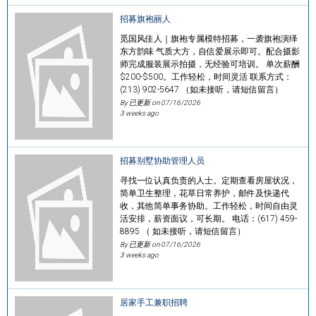
招募旗袍丽人
觅国风佳人｜旗袍专属模特招募，一袭旗袍演绎
东方韵味 气质大方，自信爱展示即可。配合摄影
师完成服装展示拍摄，无经验可培训。 单次薪酬
$200-$500。工作轻松，时间灵活 联系方式：
(213) 902-5647 （如未接听，请短信留言）
By 已更新 on
07/16/2026
3 weeks ago
招募别墅协助管理人员
寻找一位认真负责的人士。定期查看房屋状况，
简单卫生整理，花草日常养护，邮件及快递代
收，其他简单事务协助。工作轻松，时间自由灵
活安排，薪资面议，可长期。 电话：(617) 459-
8895 （ 如未接听，请短信留言）
By 已更新 on
07/16/2026
3 weeks ago
居家手工兼职招聘