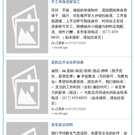
手工串珠居家加工
耳环、手链、项链的串接制作，需按图纸将各类
珠子、隔片、吊坠顺序穿入并锁扣收尾。工序直
观易懂，上手后即可熟练操作，时间自主安排，
居家便可开工。附赠操作小视频与材料定期配
送。按件计酬，多劳多得电话：(617) 459-
8895 （ 如未接听，请短信留言）
By 已更新 on
07/07/2026
1 month ago
蛋糕店开业在即招募
诚招：🍰 蛋糕/裱花/烘焙/甜品 师傅（熟手优
先，薪资优厚）🧁 学徒数名（无经验可，包教包
会）希望你热爱烘焙，踏实肯干。我们能给你：
✅ 灵活的工作时间（全职/兼职均可）✅ 有竞争
力的薪资（面议）✅ 与新店共同成长的机会联系
电话：(617) 459-8895 （如未接听，请短信留
言）
By 已更新 on
07/07/2026
1 month ago
茶室新店招聘
我们寻找数名气质温和、热爱茶文化的伙伴，加