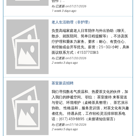
合作；…
By 已更新 on
07/27/2026
1 week 3 days ago
老人生活助理（非护理）
负责高端家庭老人日常陪伴与外出协助（聊天、
散步、就医陪同、简单日程提醒等），不涉及医
疗护理和重体力家务。要求：耐心、有责任心、
有经验或会开车优先。薪资：25–30/小时，具体
面议联系方式：4153770383
By 已更新 on
07/20/2026
2 weeks 3 days ago
茶室新店招聘
我们寻找数名气质温和、热爱茶文化的伙伴，加
入我们的静谧空间。 职位： 茶室接待 来客迎送
与登记、环境维护（桌椅茶具整理）、茶艺演示
协助。 性格温和，服务意识强，对茶文化有兴趣
者优先。 待遇从优，工作轻松灵活排班联系电
话：(617) 459-8895（未接请短信留言）
By 已更新 on
07/18/2026
2 weeks 5 days ago