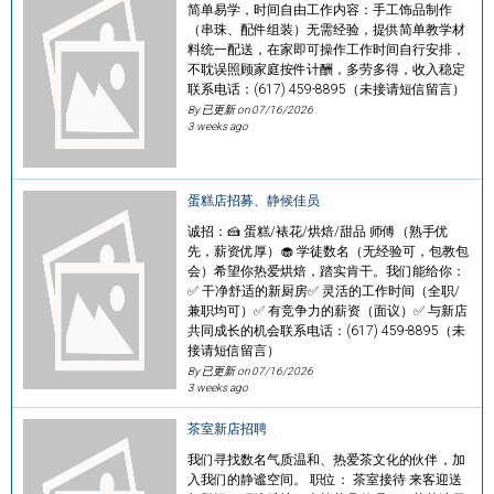
简单易学，时间自由工作内容：手工饰品制作
（串珠、配件组装）无需经验，提供简单教学材
料统一配送，在家即可操作工作时间自行安排，
不耽误照顾家庭按件计酬，多劳多得，收入稳定
联系电话：(617) 459-8895（未接请短信留言）
By 已更新 on
07/16/2026
3 weeks ago
蛋糕店招募、静候佳员
诚招：🍰 蛋糕/裱花/烘焙/甜品 师傅（熟手优
先，薪资优厚）🧁 学徒数名（无经验可，包教包
会）希望你热爱烘焙，踏实肯干。我们能给你：
✅ 干净舒适的新厨房✅ 灵活的工作时间（全职/
兼职均可）✅ 有竞争力的薪资（面议）✅ 与新店
共同成长的机会联系电话：(617) 459-8895（未
接请短信留言）
By 已更新 on
07/16/2026
3 weeks ago
茶室新店招聘
我们寻找数名气质温和、热爱茶文化的伙伴，加
入我们的静谧空间。 职位： 茶室接待 来客迎送