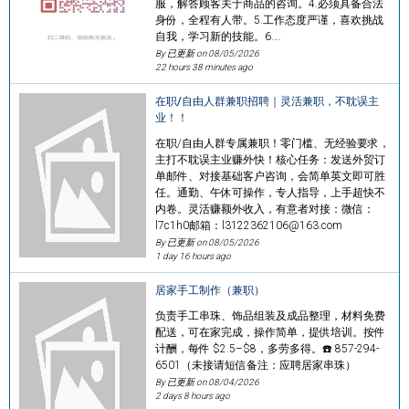
服，解答顾客关于商品的咨询。4.必须具备合法
身份，全程有人带。5.工作态度严谨，喜欢挑战
自我，学习新的技能。6.…
By 已更新 on
08/05/2026
22 hours 38 minutes ago
在职/自由人群兼职招聘｜灵活兼职，不耽误主
业！！
在职/自由人群专属兼职！零门槛、无经验要求，
主打不耽误主业赚外快！核心任务：发送外贸订
单邮件、对接基础客户咨询，会简单英文即可胜
任。通勤、午休可操作，专人指导，上手超快不
内卷。灵活赚额外收入，有意者对接：微信：
l7c1h0邮箱：l3122362106@163.com
By 已更新 on
08/05/2026
1 day 16 hours ago
居家手工制作（兼职）
负责手工串珠、饰品组装及成品整理，材料免费
配送，可在家完成，操作简单，提供培训。按件
计酬，每件 $2.5–$8，多劳多得。☎️ 857-294-
6501（未接请短信备注：应聘居家串珠）
By 已更新 on
08/04/2026
2 days 8 hours ago