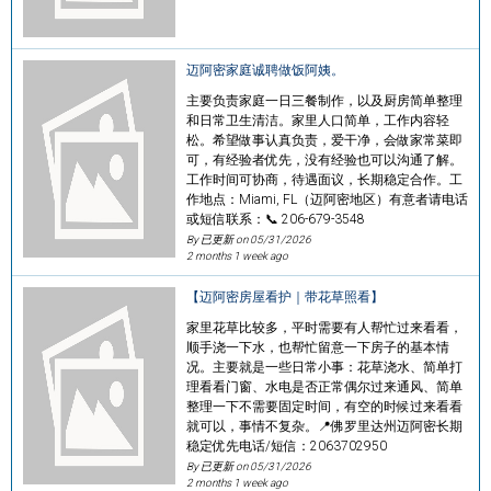
迈阿密家庭诚聘做饭阿姨。
主要负责家庭一日三餐制作，以及厨房简单整理
和日常卫生清洁。家里人口简单，工作内容轻
松。希望做事认真负责，爱干净，会做家常菜即
可，有经验者优先，没有经验也可以沟通了解。
工作时间可协商，待遇面议，长期稳定合作。工
作地点：Miami, FL（迈阿密地区）有意者请电话
或短信联系：📞 206-679-3548
By 已更新 on
05/31/2026
2 months 1 week ago
【迈阿密房屋看护｜带花草照看】
家里花草比较多，平时需要有人帮忙过来看看，
顺手浇一下水，也帮忙留意一下房子的基本情
况。主要就是一些日常小事：花草浇水、简单打
理看看门窗、水电是否正常偶尔过来通风、简单
整理一下不需要固定时间，有空的时候过来看看
就可以，事情不复杂。📍佛罗里达州迈阿密长期
稳定优先电话/短信：2063702950
By 已更新 on
05/31/2026
2 months 1 week ago