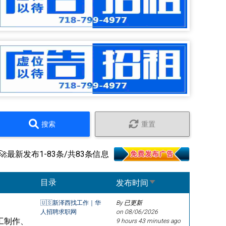
搜索
重置
🚀最新发布1-83条/共83条信息
Sort ascending
目录
发布时间
🇺🇸新泽西找工作｜华
By 已更新
人招聘求职网
on
08/06/2026
工制作、
9 hours 43 minutes ago