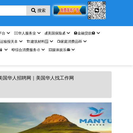
搜索
平台
🤵‍♀️华人服务业
💰美国保险💰
🏦金融贷款🏦
️运输报关🚢
🏗️建筑材料🪟
📺家庭消费品🧸

🎼综合消费服务🎨
🎞️媒体娱乐📻
美国华人招聘网｜美国华人找工作网