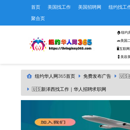
Skip to main content
首页
美国找工作
美国招聘网
纽约找工
聚合页
🏠纽约
🚗美国
🖥️互联
💈美容美
纽约华人网365首页
免费发布广告
🇺
🇺🇸新泽西找工作｜华人招聘求职网