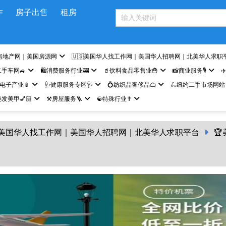
作
房子出售
租房
房地产网｜美国房源网
🇺🇸美国华人找工作网｜美国华人招聘网｜北美华人求职
二手车网🚙
🛍️消费服务行业🎰
🥤饮料食品零售业🍟
📸商业服务🎙️
✈
网电子产业📱
🩺健康服务专区🩺
💍纺织品奢侈品👜
🛴纽约二手市场网站
发美甲💅🏻
⚒️房屋服务🪜
☯️特殊行业✝️
🇸美国华人找工作网｜美国华人招聘网｜北美华人求职平台
