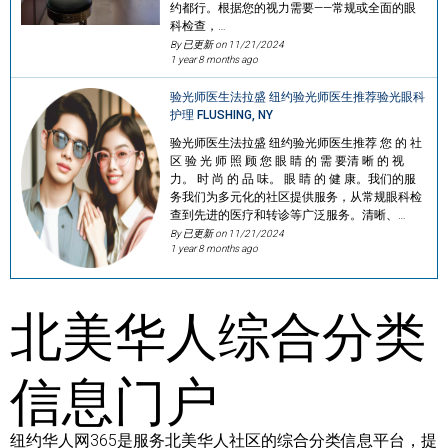
约都行。根据您的视力需要——常规或全面的眼
科检查，…
By 已更新 on
11/21/2024
1 year 8 months ago
验光师医生法拉盛 纽约验光师医生推荐验光眼科
护理 FLUSHING, NY
验光师医生法拉盛 纽约验光师医生推荐 您 的 社
区 验 光 师 照 顾 您 眼 睛 的 需 要清 晰 的 视
力。 时 尚 的 品 味。 眼 睛 的 健 康。我们的服
务我们为多元化的社区提供服务，从常规眼科检
查到先进的医疗和转诊等广泛服务。清晰、…
By 已更新 on
11/21/2024
1 year 8 months ago
北美华人综合分类
信息门户
纽约华人网365是服务北美华人社区的综合分类信息平台，提