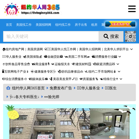
Skip to main content
首页
美国找工作
美国招聘网
纽约找工作
房子出售
租房
聚合页
搜索
🏠纽约房地产网｜美国房源网
🇺🇸美国华人找工作网｜美国华人招聘网｜北美华人求职平台
🤵‍♀️华人服务业
💰美国保险💰
🏦金融贷款🏦
🚗美国二手车网🚙
🛍️消费服务行业🎰
🥤饮料食品零售业🍟
📸商业服务🎙️
✈️运输报关🚢
🏗️建筑材料🪟
📺家庭消费品🧸
🖥️互联网电子产业📱
🩺健康服务专区🩺
💍纺织品奢侈品👜
🛴纽约二手市场网站🧴
🎼综合消费服务🎨
🎞️媒体娱乐📻
💈美容美发美甲💅🏻
⚒️房屋服务🪜
☯️特殊行业✝️
纽约华人网365首页
免费发布广告
🤵‍♀️华人服务业
👩‍⚕️医生
🩺↓各大专科医生↓
👀验光师