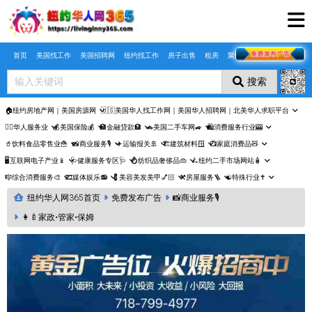
Skip to main content
首页
美国找工作
美国招聘网
纽约找工作
房子出售
租房
聚合页
搜索
🏠纽约房地产网｜美国房源网
🇺🇸美国华人找工作网｜美国华人招聘网｜北美华人求职平台
🤵‍♀️华人服务业
💰美国保险💰
🏦金融贷款🏦
🚗美国二手车网🚙
🛍️消费服务行业🎰
🥤饮料食品零售业🍟
📸商业服务🎙️
✈️运输报关🚢
🏗️建筑材料🪟
📺家庭消费品🧸
🖥️互联网电子产业📱
🩺健康服务专区🩺
💍纺织品奢侈品👜
🛴纽约二手市场网站🧴
🎼综合消费服务🎨
🎞️媒体娱乐📻
💈美容美发美甲💅🏻
⚒️房屋服务🪜
☯️特殊行业✝️
纽约华人网365首页
免费发布广告
📸商业服务🎙️
👩‍🍼家政•管家•保姆