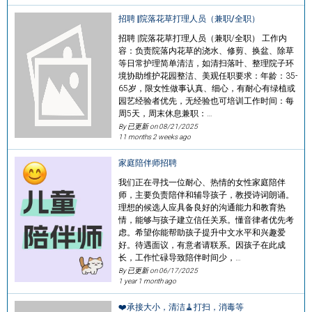
招聘 |院落花草打理人员（兼职/全职）
招聘 |院落花草打理人员（兼职/全职） 工作内
容：负责院落内花草的浇水、修剪、换盆、除草
等日常护理简单清洁，如清扫落叶、整理院子环
境协助维护花园整洁、美观任职要求：年龄：35-
65岁，限女性做事认真、细心，有耐心有绿植或
园艺经验者优先，无经验也可培训工作时间：每
周5天，周末休息兼职：…
By 已更新 on
08/21/2025
11 months 2 weeks ago
家庭陪伴师招聘
我们正在寻找一位耐心、热情的女性家庭陪伴
师，主要负责陪伴和辅导孩子，教授诗词朗诵。
理想的候选人应具备良好的沟通能力和教育热
情，能够与孩子建立信任关系。懂音律者优先考
虑。希望你能帮助孩子提升中文水平和兴趣爱
好。待遇面议，有意者请联系。因孩子在此成
长，工作忙碌导致陪伴时间少，…
By 已更新 on
06/17/2025
1 year 1 month ago
❤️承接大小，清洁🧹打扫，消毒等