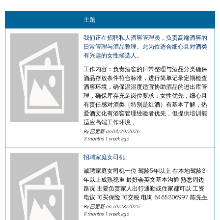
主题
我们正在招聘私人酒窖管理员，负责高端酒窖的
日常管理与酒品整理。此岗位适合细心且对酒类
有兴趣的女性候选人。
工作内容：负责酒窖的日常整理与酒品分类确保
酒品存放条件符合标准，进行简单记录定期检查
酒窖环境，确保温湿度适宜协助酒品的进出库管
理，确保库存充足岗位要求：女性优先，细心且
有责任感对酒类（特别是红酒）有基本了解，热
爱酒文化有酒窖管理经验者优先，但提供培训能
适应高端工作环境，…
By 已更新 on
04/29/2026
3 months 1 week ago
招聘家庭女司机
诚聘家庭女司机一位 驾龄5年以上 在本地驾龄3
年以上成熟稳重 最好会英文基本沟通 熟悉周边
路况 主要负责家人出行通勤或住家都可以 工资
电议 可买保险 可交税 电询 6465306997 陈先生
By 已更新 on
10/28/2025
9 months 1 week ago