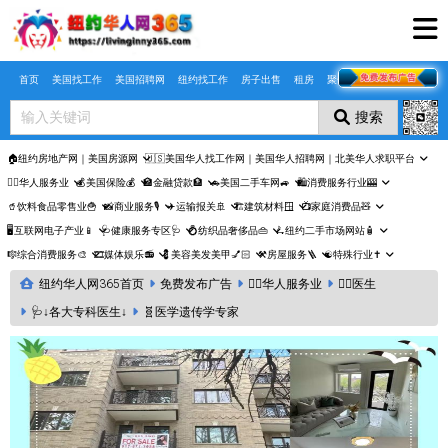
Skip to main content
首页
美国找工作
美国招聘网
纽约找工作
房子出售
租房
聚合页
搜索
🏠纽约房地产网｜美国房源网
🇺🇸美国华人找工作网｜美国华人招聘网｜北美华人求职平台
🤵‍♀️华人服务业
💰美国保险💰
🏦金融贷款🏦
🚗美国二手车网🚙
🛍️消费服务行业🎰
🥤饮料食品零售业🍟
📸商业服务🎙️
✈️运输报关🚢
🏗️建筑材料🪟
📺家庭消费品🧸
🖥️互联网电子产业📱
🩺健康服务专区🩺
💍纺织品奢侈品👜
🛴纽约二手市场网站🧴
🎼综合消费服务🎨
🎞️媒体娱乐📻
💈美容美发美甲💅🏻
⚒️房屋服务🪜
☯️特殊行业✝️
纽约华人网365首页
免费发布广告
🤵‍♀️华人服务业
👩‍⚕️医生
🩺↓各大专科医生↓
🧬医学遗传学专家