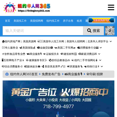
Skip to main content
首页
美国找工作
美国招聘网
纽约找工作
房子出售
租房
聚合页
搜索
🏠纽约房地产网｜美国房源网
🇺🇸美国华人找工作网｜美国华人招聘网｜北美华人求职平台
🤵‍♀️华人服务业
💰美国保险💰
🏦金融贷款🏦
🚗美国二手车网🚙
🛍️消费服务行业🎰
🥤饮料食品零售业🍟
📸商业服务🎙️
✈️运输报关🚢
🏗️建筑材料🪟
📺家庭消费品🧸
🖥️互联网电子产业📱
🩺健康服务专区🩺
💍纺织品奢侈品👜
🛴纽约二手市场网站🧴
🎼综合消费服务🎨
🎞️媒体娱乐📻
💈美容美发美甲💅🏻
⚒️房屋服务🪜
☯️特殊行业✝️
纽约华人网365首页
免费发布广告
📸商业服务🎙️
📇印刷·招牌