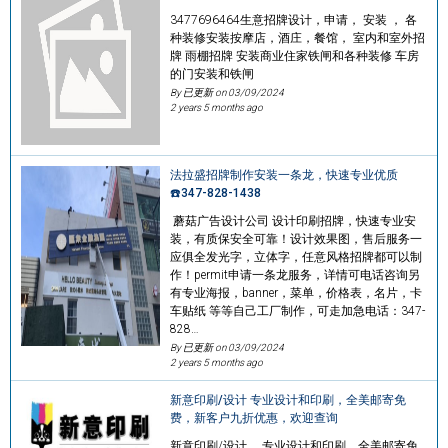
3477696464生意招牌设计，申请， 安装 ， 各
种装修安装按摩店，酒庄，餐馆， 室内和室外招
牌 雨棚招牌 安装商业住家铁闸和各种装修 车房
的门安装和铁闸
By 已更新 on
03/09/2024
2 years 5 months ago
法拉盛招牌制作安装一条龙，快速专业优质
☎️347-828-1438
蘑菇广告设计公司 设计印刷招牌，快速专业安
装，有质保安全可靠！设计效果图，售后服务一
应俱全发光字，立体字，任意风格招牌都可以制
作！permit申请一条龙服务，详情可电话咨询另
有专业海报，banner，菜单，价格表，名片，卡
车贴纸 等等自己工厂制作，可走加急电话：347-
828…
By 已更新 on
03/09/2024
2 years 5 months ago
新意印刷/设计 专业设计和印刷，全美邮寄免
费，新客户九折优惠，欢迎查询
新意印刷/设计。 专业设计和印刷，全美邮寄免