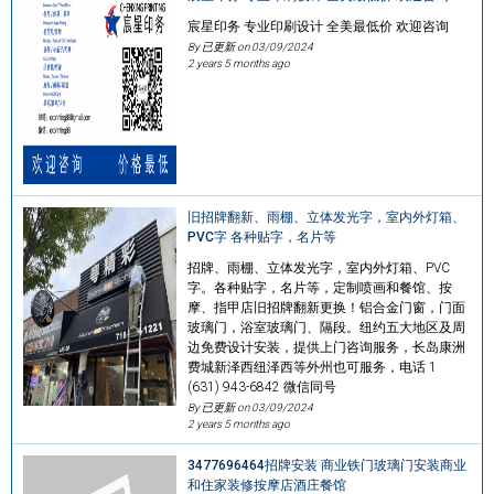
宸星印务 专业印刷设计 全美最低价 欢迎咨询
By 已更新 on
03/09/2024
2 years 5 months ago
旧招牌翻新、雨棚、立体发光字，室内外灯箱、
PVC字 各种贴字，名片等
招牌、雨棚、立体发光字，室内外灯箱、PVC
字。各种贴字，名片等，定制喷画和餐馆、按
摩、指甲店旧招牌翻新更换！铝合金门窗，门面
玻璃门，浴室玻璃门、隔段。纽约五大地区及周
边免费设计安装，提供上门咨询服务，长岛康洲
费城新泽西纽泽西等外州也可服务，电话 1
(631) 943-6842 微信同号
By 已更新 on
03/09/2024
2 years 5 months ago
3477696464招牌安装 商业铁门玻璃门安装商业
和住家装修按摩店酒庄餐馆