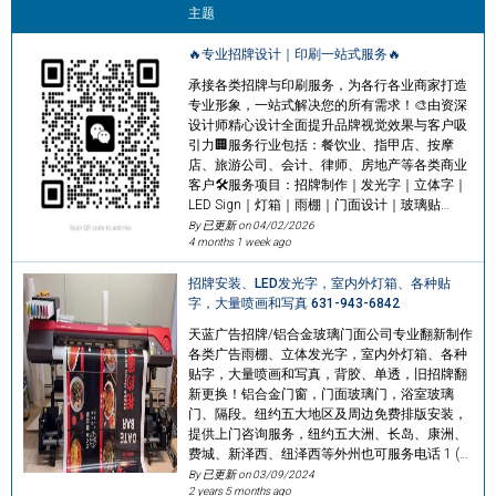
主题
🔥专业招牌设计｜印刷一站式服务🔥
承接各类招牌与印刷服务，为各行各业商家打造
专业形象，一站式解决您的所有需求！🎨由资深
设计师精心设计全面提升品牌视觉效果与客户吸
引力🏢服务行业包括：餐饮业、指甲店、按摩
店、旅游公司、会计、律师、房地产等各类商业
客户🛠️服务项目：招牌制作｜发光字｜立体字｜
LED Sign｜灯箱｜雨棚｜门面设计｜玻璃贴…
By 已更新 on
04/02/2026
4 months 1 week ago
招牌安装、LED发光字，室内外灯箱、各种贴
字，大量喷画和写真 631-943-6842
天蓝广告招牌/铝合金玻璃门面公司专业翻新制作
各类广告雨棚、立体发光字，室内外灯箱、各种
贴字，大量喷画和写真，背胶、单透，旧招牌翻
新更换！铝合金门窗，门面玻璃门，浴室玻璃
门、隔段。纽约五大地区及周边免费排版安装，
提供上门咨询服务，纽约五大洲、长岛、康洲、
费城、新泽西、纽泽西等外州也可服务电话 1 (…
By 已更新 on
03/09/2024
2 years 5 months ago