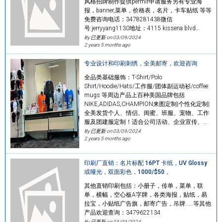
风格招牌制作提供permir申请服务另有专业海
报，banner,菜单，价格表，名片，卡车贴纸 等等
免费咨询电话：3478281438微信
号:jerryyang1130地址：4115 kissena blvd…
By 已更新 on
03/09/2024
2 years 5 months ago
专业设计和印刷刺绣，全美邮寄，欢迎咨询
全品类基础服饰：T-Shirt/Polo
Shirt/Hoodie/Hats/工作服/团体副运动衫/coffee
mugs 等周边产品上百种美国品牌包括
NIKE,ADIDAS,CHAMPION来图定制|个性化定制|
全美发货个人、情侣、闺蜜、班服、宠物、工作
服及团建服定制！适合公司活动、企业宣传、…
By 已更新 on
03/09/2024
2 years 5 months ago
印刷厂直销：名片标配 16PT 卡纸，UV Glossy
或哑光，双面彩色，1000/$50，
其他直销印刷包括：小册子，传单，菜单，联
单，横幅，空心板A字牌，各类海报，贴纸，易
拉宝，小贴纸广告旗，邮寄广告，吊牌……等其他
产品欢迎查询：3479622134
By 已更新 on
03/09/2024