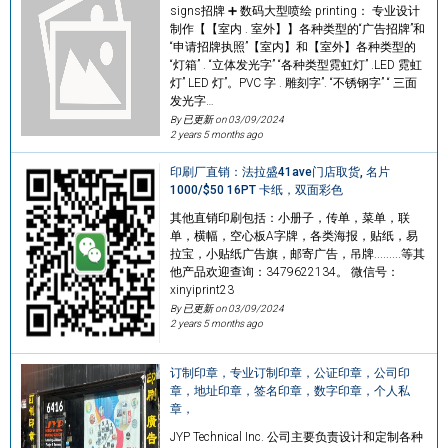
signs招牌 ➕ 数码大型喷绘 printing： 专业设计
制作【【室内 . 室外】】各种类型的“广告招牌”和
“申请招牌执照”【室内】和【室外】各种类型的
“灯箱” . “立体发光字” “各种类型霓虹灯” .LED 霓虹
灯” LED 灯”。PVC 字 . 雕刻字”. “不锈钢字” “ 三面
发光字…
By 已更新 on
03/09/2024
2 years 5 months ago
印刷厂直销：法拉盛41ave门店取货, 名片
1000/$50 16PT 卡纸，双面彩色
其他直销印刷包括：小册子，传单，菜单，联
单，横幅，空心板A字牌，各类海报，贴纸，易
拉宝，小贴纸广告旗，邮寄广告，吊牌.........等其
他产品欢迎查询：3479622134。 微信号：
xinyiprint23
By 已更新 on
03/09/2024
2 years 5 months ago
订制印章，专业订制印章，公证印章，公司印
章，地址印章，签名印章，数字印章，个人私
章，
JYP Technical Inc. 公司主要负责设计和定制各种