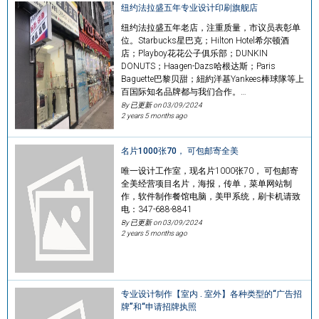
纽约法拉盛五年专业设计印刷旗舰店
纽约法拉盛五年老店，注重质量，市议员表彰单
位。Starbucks星巴克；Hilton Hotel希尔顿酒
店；Playboy花花公子俱乐部；DUNKIN
DONUTS；Haagen-Dazs哈根达斯；Paris
Baguette巴黎贝甜；紐約洋基Yankees棒球隊等上
百国际知名品牌都与我们合作。…
By 已更新 on
03/09/2024
2 years 5 months ago
名片1000张70， 可包邮寄全美
唯一设计工作室，现名片1000张70， 可包邮寄
全美经营项目名片，海报，传单，菜单网站制
作，软件制作餐馆电脑，美甲系统，刷卡机请致
电：347-688-8841
By 已更新 on
03/09/2024
2 years 5 months ago
专业设计制作【室内 . 室外】各种类型的“广告招
牌”和“申请招牌执照