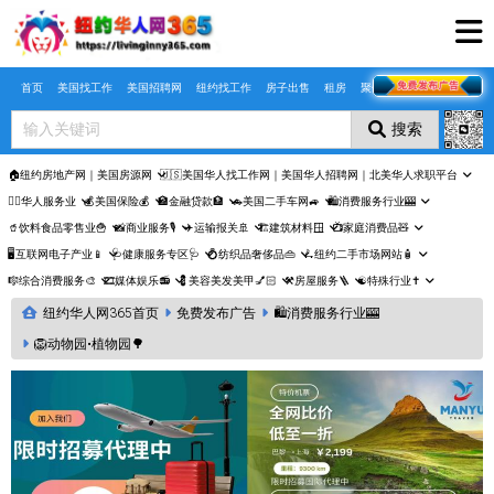
Skip to main content
首页
美国找工作
美国招聘网
纽约找工作
房子出售
租房
聚合页
搜索
🏠纽约房地产网｜美国房源网
🇺🇸美国华人找工作网｜美国华人招聘网｜北美华人求职平台
🤵‍♀️华人服务业
💰美国保险💰
🏦金融贷款🏦
🚗美国二手车网🚙
🛍️消费服务行业🎰
🥤饮料食品零售业🍟
📸商业服务🎙️
✈️运输报关🚢
🏗️建筑材料🪟
📺家庭消费品🧸
🖥️互联网电子产业📱
🩺健康服务专区🩺
💍纺织品奢侈品👜
🛴纽约二手市场网站🧴
🎼综合消费服务🎨
🎞️媒体娱乐📻
💈美容美发美甲💅🏻
⚒️房屋服务🪜
☯️特殊行业✝️
纽约华人网365首页
免费发布广告
🛍️消费服务行业🎰
🦁动物园•植物园🌳