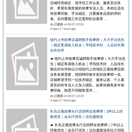
店铺经营稳定，现寻找工作认真、服务意识良
好、希望长期发展的按摩专业人员。本岗位适合
有按摩经验、手法稳定、注重服务品质的求职
者。店内重视工作态度和职业素养，…
By 已更新 on
08/01/2026
6 days 21 hours ago
纽约上州按摩店诚聘熟手按摩师｜大力手法优先
｜稳定客源收入机会｜寻找技术好、人品佳长期
合作伙伴
🔥 纽约上州按摩店诚聘熟手按摩师｜大力手法优
先｜稳定客源收入机会｜寻找技术好、人品佳长
期合作伙伴岗位介绍纽约上州地区正规按摩店因
业务发展需要，现招聘经验丰富的按摩师一名。
店铺希望寻找一位技术稳定、服务认真、个人素
质良好的专业人士加入团队。如果你拥有多年按
摩经验，熟悉不同顾客需求，…
By 已更新 on
08/01/2026
6 days 21 hours ago
长岛正规按摩头疗店招聘女按摩师｜2年以上经
验优先｜会头疗优先｜法拉盛接送
🔥 长岛正规按摩头疗店招聘女按摩师｜2年以上
经验优先｜会头疗优先｜法拉盛接送岗位介绍纽