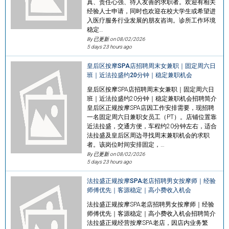
真、责任心强、待人友善的求职者。欢迎有相关
经验人士申请，同时也欢迎在校大学生或希望进
入医疗服务行业发展的朋友咨询。诊所工作环境
稳定…
By 已更新 on
08/02/2026
5 days 23 hours ago
皇后区按摩SPA店招聘周末女兼职｜固定周六日
班｜近法拉盛约20分钟｜稳定兼职机会
皇后区按摩SPA店招聘周末女兼职｜固定周六日
班｜近法拉盛约20分钟｜稳定兼职机会招聘简介
皇后区正规按摩SPA店因工作安排需要，现招聘
一名固定周六日兼职女员工（PT）。店铺位置靠
近法拉盛，交通方便，车程约20分钟左右，适合
法拉盛及皇后区周边寻找周末兼职机会的求职
者。该岗位时间安排固定，…
By 已更新 on
08/02/2026
5 days 23 hours ago
法拉盛正规按摩SPA老店招聘男女按摩师｜经验
师傅优先｜客源稳定｜高小费收入机会
法拉盛正规按摩SPA老店招聘男女按摩师｜经验
师傅优先｜客源稳定｜高小费收入机会招聘简介
法拉盛正规经营按摩SPA老店，因店内业务繁