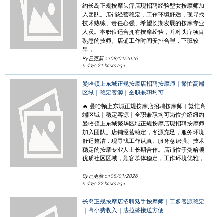
约长岛正规按摩头疗店现招聘经验型女按摩师加
入团队。店铺经营稳定，工作环境舒适，现寻找
技术熟练、责任心强、希望长期发展的按摩专业
人员。本职位适合拥有按摩经验，并对头疗项目
熟悉的技师。店铺工作时间安排合理，下班较
早，…
By 已更新 on
08/01/2026
6 days 21 hours ago
曼哈顿上东城正规按摩店招聘按摩师｜繁忙高端
区域｜稳定客源｜全职兼职均可
🔥 曼哈顿上东城正规按摩店招聘按摩师｜繁忙高
端区域｜稳定客源｜全职兼职均可岗位介绍纽约
曼哈顿上东城繁华区域正规按摩店现招聘按摩师
加入团队。店铺经营稳定，客源充足，服务环境
舒适整洁，现寻找工作认真、服务意识强、技术
稳定的按摩专业人士长期合作。店铺位于曼哈顿
优质社区区域，顾客群体稳定，工作环境优雅，
…
By 已更新 on
08/01/2026
6 days 22 hours ago
长岛正规按摩店招聘熟手按摩师｜工多客源稳定
｜高小费收入｜法拉盛接送方便