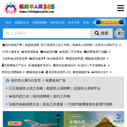
Skip to main content
首页
美国找工作
美国招聘网
纽约找工作
房子出售
租房
聚合页
搜索
🏠纽约房地产网｜美国房源网
🇺🇸美国华人找工作网｜美国华人招聘网｜北美华人求职平台
🤵‍♀️华人服务业
💰美国保险💰
🏦金融贷款🏦
🚗美国二手车网🚙
🛍️消费服务行业🎰
🥤饮料食品零售业🍟
📸商业服务🎙️
✈️运输报关🚢
🏗️建筑材料🪟
📺家庭消费品🧸
🖥️互联网电子产业📱
🩺健康服务专区🩺
💍纺织品奢侈品👜
🛴纽约二手市场网站🧴
🎼综合消费服务🎨
🎞️媒体娱乐📻
💈美容美发美甲💅🏻
⚒️房屋服务🪜
☯️特殊行业✝️
纽约华人网365首页
免费发布广告
🇺🇸美国华人找工作网｜美国华人招聘网｜北美华人求职平台
💎纽约找工作｜纽约招聘网｜纽约工作网
🚀纽约高薪招聘大全｜真实工作更新
💆‍♀️纽约按摩推拿针灸理疗招聘