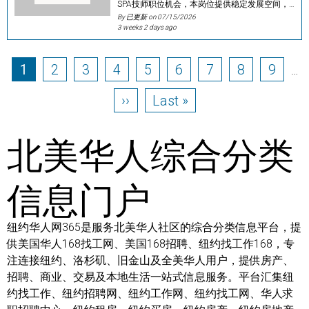
SPA技师职位机会，本岗位提供稳定发展空间，…
By 已更新 on
07/15/2026
3 weeks 2 days ago
Pagination
Page
Page
Page
Page
Page
Page
Page
Page
Page
1
2
3
4
5
6
7
8
9
…
Next page
Last page
››
Last »
北美华人综合分类
信息门户
纽约华人网365是服务北美华人社区的综合分类信息平台，提
供美国华人168找工网、美国168招聘、纽约找工作168，专
注连接纽约、洛杉矶、旧金山及全美华人用户，提供房产、
招聘、商业、交易及本地生活一站式信息服务。平台汇集纽
约找工作、纽约招聘网、纽约工作网、纽约找工网、华人求