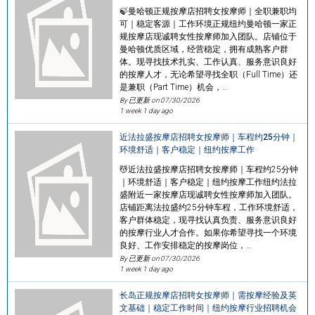
🍃曼哈顿正规按摩店招聘女按摩师｜全职兼职均
可｜稳定客源｜工作环境正规纽约曼哈顿一家正
规按摩店现诚聘女性按摩师加入团队。店铺位于
曼哈顿优质区域，经营稳定，拥有成熟客户群
体。现寻找技术扎实、工作认真、服务意识良好
的按摩人才，无论希望寻找全职（Full Time）还
是兼职（Part Time）机会，…
By 已更新 on
07/30/2026
1 week 1 day ago
近法拉盛按摩店招聘女按摩师｜车程约25分钟｜
环境舒适｜客户稳定｜纽约按摩工作
💆近法拉盛按摩店招聘女按摩师｜车程约25分钟
｜环境舒适｜客户稳定｜纽约按摩工作纽约法拉
盛附近一家按摩店现诚聘女性按摩师加入团队。
店铺距离法拉盛约25分钟车程，工作环境舒适，
客户群体稳定，现寻找认真负责、服务意识良好
的按摩行业人才合作。如果你希望寻找一个环境
良好、工作安排稳定的按摩岗位，…
By 已更新 on
07/30/2026
1 week 1 day ago
长岛正规按摩店招聘女按摩师｜需按摩经验及英
文基础｜稳定工作时间｜纽约按摩行业招聘机会