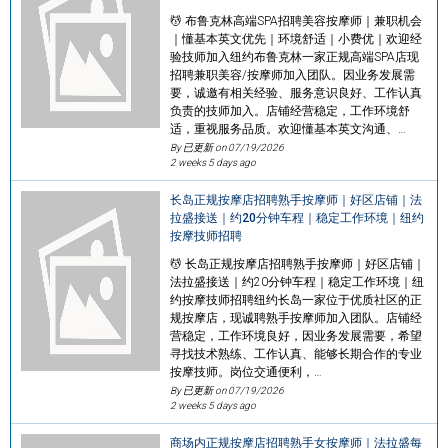
💆 布鲁克林高端SPA招聘美容按摩师｜兼职机会
｜懂基本英文优先｜环境舒适｜小费优｜欢迎经
验技师加入纽约布鲁克林一家正规高端SPA店现
招聘兼职美容/按摩师加入团队。因业务发展需
要，诚邀有相关经验、服务意识良好、工作认真
负责的技师加入。店铺经营稳定，工作环境舒
适，重视服务品质。欢迎懂基本英文沟通、…
By 已更新 on
07/19/2026
2 weeks 5 days ago
长岛正规按摩店招聘熟手按摩师｜好区店铺｜法
拉盛接送｜约20分钟车程｜稳定工作环境｜纽约
按摩技师招聘
💆 长岛正规按摩店招聘熟手按摩师｜好区店铺｜
法拉盛接送｜约20分钟车程｜稳定工作环境｜纽
约按摩技师招聘纽约长岛一家位于优质社区的正
规按摩店，现诚聘熟手按摩师加入团队。店铺经
营稳定，工作环境良好，因业务发展需要，希望
寻找技术熟练、工作认真、能够长期合作的专业
按摩技师。岗位交通便利，…
By 已更新 on
07/19/2026
2 weeks 5 days ago
商场内正规按摩店招聘熟手女按摩师｜法拉盛每