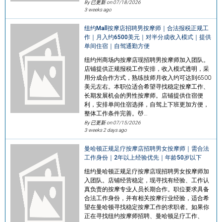
By 已更新 on
07/18/2026
3 weeks ago
纽约Mall按摩店招聘男按摩师｜合法报税正规工
作｜月入约6500美元｜对半分成收入模式｜提供
单间住宿｜自驾通勤方便
纽约州商场内按摩店现招聘男按摩师加入团队。
店铺提供正规报税工作安排，收入模式透明，采
用分成合作方式，熟练技师月收入约可达到6500
美元左右。本职位适合希望寻找稳定按摩工作、
长期发展机会的男性按摩师。店铺提供住宿便
利，安排单间住宿选择，自驾上下班更加方便，
整体工作条件完善。💆…
By 已更新 on
07/15/2026
3 weeks 2 days ago
曼哈顿正规足疗按摩店招聘男女按摩师｜需合法
工作身份｜2年以上经验优先｜年龄50岁以下
纽约曼哈顿正规足疗按摩店现招聘男女按摩师加
入团队。店铺经营稳定，现寻找有经验、工作认
真负责的按摩专业人员长期合作。职位要求具备
合法工作身份，并有相关按摩行业经验，适合希
望在曼哈顿寻找稳定按摩工作的求职者。如果你
正在寻找纽约按摩师招聘、曼哈顿足疗工作、