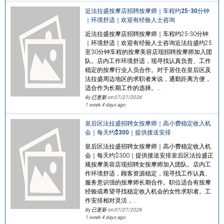
近法拉盛按摩店招聘按摩师｜车程约25-30分钟
｜环境舒适｜欢迎有经验人士咨询
近法拉盛按摩店招聘按摩师｜车程约25-30分钟
｜环境舒适｜欢迎有经验人士咨询近法拉盛约25
至30分钟车程的按摩美容店现招聘按摩师加入团
队。店内工作环境舒适，现寻找认真负责、工作
稳定的按摩行业人员合作。对于居住在皇后区及
法拉盛周边地区的求职者来说，通勤距离方便，
适合作为长期工作的选择。…
By 已更新 on
07/27/2026
1 week 4 days ago
皇后区法拉盛招聘女按摩师｜高小费稳定收入机
会｜每天约$300｜提供接送安排
皇后区法拉盛招聘女按摩师｜高小费稳定收入机
会｜每天约$300｜提供接送安排皇后区法拉盛正
规按摩美容店现招聘女按摩师加入团队。店内工
作环境舒适，顾客资源稳定，现寻找工作认真、
服务意识强的按摩师长期合作。职位适合有按摩
经验或希望寻找稳定收入机会的女性求职者。工
作安排相对灵活，…
By 已更新 on
07/27/2026
1 week 4 days ago