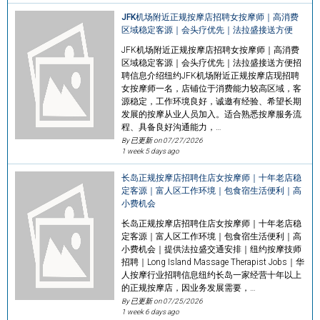
JFK机场附近正规按摩店招聘女按摩师｜高消费
区域稳定客源｜会头疗优先｜法拉盛接送方便
JFK机场附近正规按摩店招聘女按摩师｜高消费
区域稳定客源｜会头疗优先｜法拉盛接送方便招
聘信息介绍纽约JFK机场附近正规按摩店现招聘
女按摩师一名，店铺位于消费能力较高区域，客
源稳定，工作环境良好，诚邀有经验、希望长期
发展的按摩从业人员加入。适合熟悉按摩服务流
程、具备良好沟通能力，…
By 已更新 on
07/27/2026
1 week 5 days ago
长岛正规按摩店招聘住店女按摩师｜十年老店稳
定客源｜富人区工作环境｜包食宿生活便利｜高
小费机会
长岛正规按摩店招聘住店女按摩师｜十年老店稳
定客源｜富人区工作环境｜包食宿生活便利｜高
小费机会｜提供法拉盛交通安排｜纽约按摩技师
招聘｜Long Island Massage Therapist Jobs｜华
人按摩行业招聘信息纽约长岛一家经营十年以上
的正规按摩店，因业务发展需要，…
By 已更新 on
07/25/2026
1 week 6 days ago