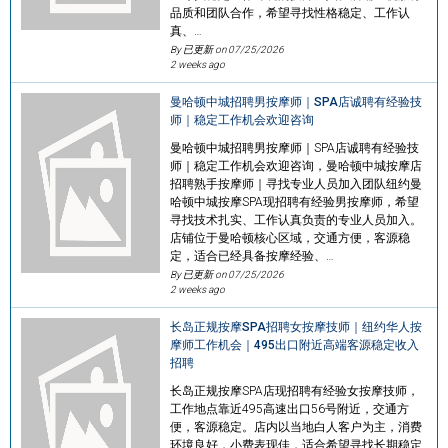
品质和团队合作，希望寻找性格稳定、工作认
真、…
By 已更新 on
07/25/2026
2 weeks ago
曼哈顿中城招聘男按摩师｜SPA店诚聘有经验技
师｜稳定工作机会欢迎咨询
曼哈顿中城招聘男按摩师｜SPA店诚聘有经验技
师｜稳定工作机会欢迎咨询，曼哈顿中城按摩店
招聘熟手按摩师｜寻找专业人员加入团队纽约曼
哈顿中城按摩SPA现招聘有经验男按摩师，希望
寻找技术扎实、工作认真负责的专业人员加入。
店铺位于曼哈顿核心区域，交通方便，客源稳
定，适合已经具备按摩经验、…
By 已更新 on
07/25/2026
2 weeks ago
长岛正规按摩SPA招聘女按摩技师｜纽约华人按
摩师工作机会｜495出口附近高端客源稳定收入
招聘
长岛正规按摩SPA店现招聘有经验女按摩技师，
工作地点靠近495高速出口56号附近，交通方
便，客源稳定。店内以当地白人客户为主，消费
环境良好，小费表现佳，适合希望寻找长期稳定