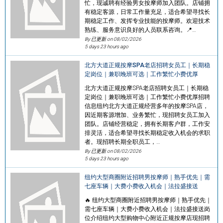
忙，现诚聘有经验男女按摩师加入团队。店铺拥
有稳定客源，日常工作量充足，适合希望寻找长
期稳定工作、发挥专业技能的按摩师。欢迎技术
熟练、服务意识良好的人员联系咨询。📍…
By 已更新 on
08/02/2026
5 days 23 hours ago
北方大道正规按摩SPA老店招聘女员工｜长期稳
定岗位｜兼职晚班可选｜工作繁忙小费优厚
北方大道正规按摩SPA老店招聘女员工｜长期稳
定岗位｜兼职晚班可选｜工作繁忙小费优厚招聘
信息纽约北方大道正规经营多年的按摩SPA店，
因近期客源增加、业务繁忙，现招聘女员工加入
团队。店铺经营稳定，拥有长期客户群，工作安
排灵活，适合希望寻找长期稳定收入机会的求职
者。现招聘长期全职员工，…
By 已更新 on
08/02/2026
5 days 23 hours ago
纽约大型商圈附近招聘男按摩师｜熟手优先｜需
七座车辆｜大费小费收入机会｜法拉盛接送
🔥 纽约大型商圈附近招聘男按摩师｜熟手优先｜
需七座车辆｜大费小费收入机会｜法拉盛接送岗
位介绍纽约大型购物中心附近正规按摩店现招聘