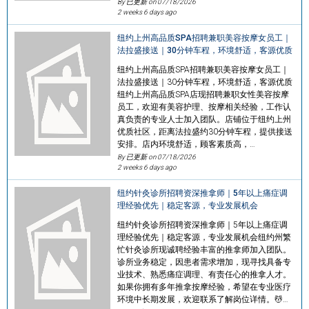
By 已更新 on
07/18/2026
2 weeks 6 days ago
纽约上州高品质SPA招聘兼职美容按摩女员工｜
法拉盛接送｜30分钟车程，环境舒适，客源优质
纽约上州高品质SPA招聘兼职美容按摩女员工｜
法拉盛接送｜30分钟车程，环境舒适，客源优质
纽约上州高品质SPA店现招聘兼职女性美容按摩
员工，欢迎有美容护理、按摩相关经验，工作认
真负责的专业人士加入团队。店铺位于纽约上州
优质社区，距离法拉盛约30分钟车程，提供接送
安排。店内环境舒适，顾客素质高，…
By 已更新 on
07/18/2026
2 weeks 6 days ago
纽约针灸诊所招聘资深推拿师｜5年以上痛症调
理经验优先｜稳定客源，专业发展机会
纽约针灸诊所招聘资深推拿师｜5年以上痛症调
理经验优先｜稳定客源，专业发展机会纽约州繁
忙针灸诊所现诚聘经验丰富的推拿师加入团队。
诊所业务稳定，因患者需求增加，现寻找具备专
业技术、熟悉痛症调理、有责任心的推拿人才。
如果你拥有多年推拿按摩经验，希望在专业医疗
环境中长期发展，欢迎联系了解岗位详情。💆…