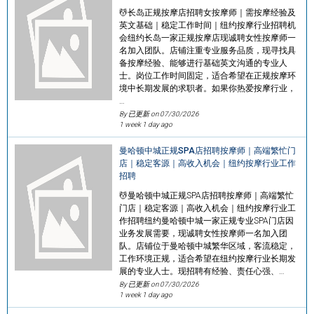
💆长岛正规按摩店招聘女按摩师｜需按摩经验及
英文基础｜稳定工作时间｜纽约按摩行业招聘机
会纽约长岛一家正规按摩店现诚聘女性按摩师一
名加入团队。店铺注重专业服务品质，现寻找具
备按摩经验、能够进行基础英文沟通的专业人
士。岗位工作时间固定，适合希望在正规按摩环
境中长期发展的求职者。如果你热爱按摩行业，
…
By 已更新 on
07/30/2026
1 week 1 day ago
曼哈顿中城正规SPA店招聘按摩师｜高端繁忙门
店｜稳定客源｜高收入机会｜纽约按摩行业工作
招聘
💆曼哈顿中城正规SPA店招聘按摩师｜高端繁忙
门店｜稳定客源｜高收入机会｜纽约按摩行业工
作招聘纽约曼哈顿中城一家正规专业SPA门店因
业务发展需要，现诚聘女性按摩师一名加入团
队。店铺位于曼哈顿中城繁华区域，客流稳定，
工作环境正规，适合希望在纽约按摩行业长期发
展的专业人士。现招聘有经验、责任心强、…
By 已更新 on
07/30/2026
1 week 1 day ago