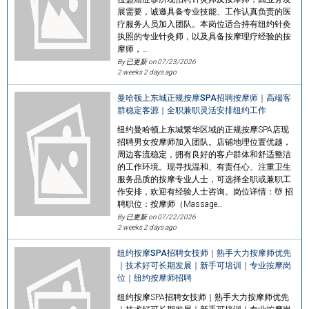
展需要，诚邀具备专业技能、工作认真负责的医
疗服务人员加入团队。本岗位适合持有纽约针灸
执照的专业针灸师，以及具备按摩理疗经验的按
摩师，…
By 已更新 on
07/23/2026
2 weeks 2 days ago
曼哈顿上东城正规按摩SPA招聘按摩师｜高端客
群稳定客源｜全职兼职灵活安排纽约工作
纽约曼哈顿上东城繁华区域的正规按摩SPA店现
招聘男女按摩师加入团队。店铺地理位置优越，
周边客流稳定，拥有良好的客户群体和舒适整洁
的工作环境。现寻找温和、有责任心、注重卫生
服务品质的按摩专业人士，可选择全职或兼职工
作安排，欢迎有经验人士咨询。岗位详情：💆 招
聘职位：按摩师（Massage…
By 已更新 on
07/22/2026
2 weeks 2 days ago
纽约按摩SPA招聘女技师｜熟手大力按摩师优先
｜技术好可长期发展｜新手可培训｜专业按摩岗
位｜纽约按摩师招聘
纽约按摩SPA招聘女技师｜熟手大力按摩师优先