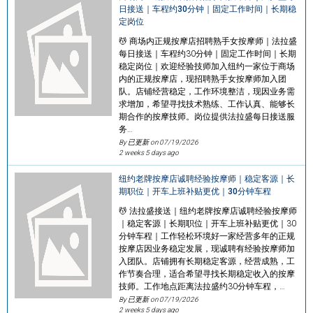
日接送｜车程约30分钟｜固定工作时间｜长期稳
定岗位
💆 商场内正规按摩店招聘熟手女按摩师｜法拉盛
每日接送｜车程约30分钟｜固定工作时间｜长期
稳定岗位｜欢迎经验技师加入纽约一家位于商场
内的正规按摩店，现招聘熟手女按摩师加入团
队。店铺经营稳定，工作环境整洁，现因业务需
求增加，希望寻找技术熟练、工作认真、能够长
期合作的按摩技师。岗位提供法拉盛每日接送服
务…
By 已更新 on
07/19/2026
2 weeks 5 days ago
纽约老牌按摩店诚聘经验按摩师｜稳定客源｜长
期职位｜开车上班补贴更优｜30分钟车程
💆 法拉盛接送｜纽约老牌按摩店诚聘经验按摩师
｜稳定客源｜长期职位｜开车上班补贴更优｜30
分钟车程｜工作轻松环境好一家经营多年的正规
按摩店因业务稳定发展，现诚聘有经验按摩师加
入团队。店铺拥有长期稳定客源，经营成熟，工
作节奏合理，适合希望寻找长期稳定收入的按摩
技师。工作地点距离法拉盛约30分钟车程，…
By 已更新 on
07/19/2026
2 weeks 5 days ago