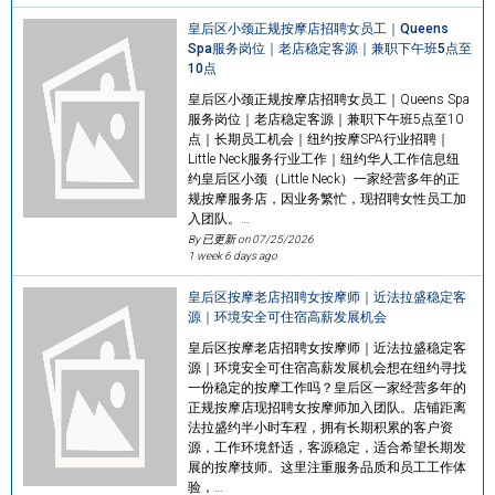
皇后区小颈正规按摩店招聘女员工｜Queens
Spa服务岗位｜老店稳定客源｜兼职下午班5点至
10点
皇后区小颈正规按摩店招聘女员工｜Queens Spa
服务岗位｜老店稳定客源｜兼职下午班5点至10
点｜长期员工机会｜纽约按摩SPA行业招聘｜
Little Neck服务行业工作｜纽约华人工作信息纽
约皇后区小颈（Little Neck）一家经营多年的正
规按摩服务店，因业务繁忙，现招聘女性员工加
入团队。…
By 已更新 on
07/25/2026
1 week 6 days ago
皇后区按摩老店招聘女按摩师｜近法拉盛稳定客
源｜环境安全可住宿高薪发展机会
皇后区按摩老店招聘女按摩师｜近法拉盛稳定客
源｜环境安全可住宿高薪发展机会想在纽约寻找
一份稳定的按摩工作吗？皇后区一家经营多年的
正规按摩店现招聘女按摩师加入团队。店铺距离
法拉盛约半小时车程，拥有长期积累的客户资
源，工作环境舒适，客源稳定，适合希望长期发
展的按摩技师。这里注重服务品质和员工工作体
验，…