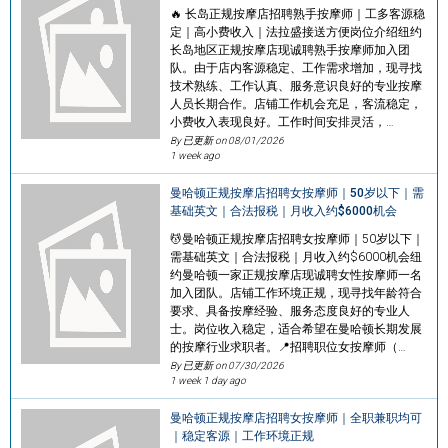
🔥 长岛正规按摩店招聘熟手按摩师｜工多客源稳
定｜高小费收入｜法拉盛接送方便岗位介绍纽约
长岛地区正规按摩店现诚聘熟手按摩师加入团
队。由于店内客源稳定、工作需求增加，现寻找
技术熟练、工作认真、服务意识良好的专业按摩
人员长期合作。店铺工作机会充足，客流稳定，
小费收入表现良好。工作时间安排灵活，…
By 已更新 on
08/01/2026
1 week ago
曼哈顿正规按摩店招聘女按摩师｜50岁以下｜需
基础英文｜合法报税｜月收入约$6000机会
💆曼哈顿正规按摩店招聘女按摩师｜50岁以下｜
需基础英文｜合法报税｜月收入约$6000机会纽
约曼哈顿一家正规按摩店现诚聘女性按摩师一名
加入团队。店铺工作环境正规，现寻找年龄符合
要求、具备按摩经验、服务态度良好的专业人
士。岗位收入稳定，适合希望在曼哈顿长期发展
的按摩行业求职者。📍招聘职位女按摩师（…
By 已更新 on
07/30/2026
1 week 1 day ago
曼哈顿正规按摩店招聘女按摩师｜全职兼职均可
｜稳定客源｜工作环境正规