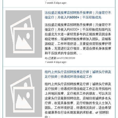
1 week 3 days ago
法拉盛正规按摩店招聘熟手按摩师｜只做背疗不
做足疗｜月收入约6000+｜干压经验优先
法拉盛正规按摩店招聘熟手按摩师｜只做背疗不
做足疗｜月收入约6000+｜干压经验优先纽约法
拉盛北方大道一家经营多年的正规按摩店因业务
稳定增长，现诚聘经验按摩师加入团队。店铺客
源稳定，工作环境舒适，主要提供背部按摩护理
服务，无需进行足疗项目，更适合擅长身体按摩
和干压技术的专业技师。…
By 已更新 on
07/28/2026
1 week 4 days ago
纽约上州头疗店招聘按摩足疗师｜诚聘头疗师及
足疗技师｜待遇优环境佳稳定工作
纽约上州头疗店招聘按摩足疗师｜诚聘头疗师及
足疗技师｜待遇优环境佳稳定工作正在寻找纽约
上州地区按摩、足疗相关工作的朋友，可以关注
这家头疗店最新招聘信息。店铺目前诚聘多名头
疗师，欢迎具备按摩、足疗经验的专业人士加入
团队。工作环境舒适，待遇情况良好，适合希望
在健康养生行业长期发展的求职者。🌿 招聘职
位：…