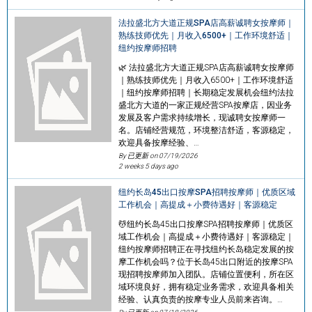
法拉盛北方大道正规SPA店高薪诚聘女按摩师｜
熟练技师优先｜月收入6500+｜工作环境舒适｜
纽约按摩师招聘
🌿 法拉盛北方大道正规SPA店高薪诚聘女按摩师
｜熟练技师优先｜月收入6500+｜工作环境舒适
｜纽约按摩师招聘｜长期稳定发展机会纽约法拉
盛北方大道的一家正规经营SPA按摩店，因业务
发展及客户需求持续增长，现诚聘女按摩师一
名。店铺经营规范，环境整洁舒适，客源稳定，
欢迎具备按摩经验、…
By 已更新 on
07/19/2026
2 weeks 5 days ago
纽约长岛45出口按摩SPA招聘按摩师｜优质区域
工作机会｜高提成＋小费待遇好｜客源稳定
💆纽约长岛45出口按摩SPA招聘按摩师｜优质区
域工作机会｜高提成＋小费待遇好｜客源稳定｜
纽约按摩师招聘正在寻找纽约长岛稳定发展的按
摩工作机会吗？位于长岛45出口附近的按摩SPA
现招聘按摩师加入团队。店铺位置便利，所在区
域环境良好，拥有稳定业务需求，欢迎具备相关
经验、认真负责的按摩专业人员前来咨询。…