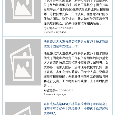
｜技术好可长期发展｜新手可培训｜专业按摩岗
位｜纽约按摩师招聘｜稳定工作机会｜提升技能
发展平台📍 纽约地区按摩护理机构诚聘女按摩技
师，寻找技术扎实、工作认真、服务意识好的伙
伴加入团队。熟手优先，新人如有学习意愿也可
提供培训机会。如果你拥有按摩相关经验，…
By 已更新 on
07/22/2026
2 weeks 3 days ago
法拉盛北方大道按摩店招聘男女技师｜技术熟练
优先｜固定班次稳定工作
法拉盛北方大道按摩店招聘男女技师｜技术熟练
优先｜固定班次稳定工作职位介绍纽约法拉盛北
方大道附近按摩店现招聘按摩技师，诚聘男、女
技师各一名加入团队。店铺现寻找技术扎实、服
务认真、具备良好沟通能力的专业人员。要求掌
握基本按摩技能，并能够使用简单工作用语与顾
客进行交流。工作时间安排规律，上下班时间固
定，…
By 已更新 on
07/20/2026
2 weeks 4 days ago
布鲁克林高端SPA招聘美容按摩师｜兼职机会｜
懂基本英文优先｜环境舒适｜小费优｜欢迎经验
技师加入