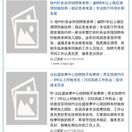
纽约针灸诊所招聘推拿师｜诚聘5年以上痛症调
理经验技师｜稳定患者来源｜专业医疗环境长期
发展
🩺 纽约针灸诊所招聘推拿师｜诚聘5年以上痛症
调理经验技师｜稳定患者来源｜专业医疗环境长
期发展纽约州一家业务繁忙的针灸诊所现招聘有
经验推拿师加入团队。诊所目前因患者需求增
加，诚邀具备专业推拿技能、熟悉痛症调理、有
相关临床服务经验的工作人员加入。招聘方希望
寻找工作认真负责、服务意识良好，…
By 已更新 on
07/28/2026
1 week 3 days ago
法拉盛按摩中心招聘熟手按摩师｜男女技师均可
｜3年以上经验优先｜日结高效工作机会｜提供
接送安排
💆 法拉盛按摩中心招聘熟手按摩师｜男女技师均
可｜3年以上经验优先｜日结高效工作机会｜提
供接送安排纽约法拉盛按摩中心现招聘有经验按
摩师加入团队，欢迎具备专业按摩技能、工作认
真负责的男女技师前来咨询。主要面向拥有丰富
按摩经验的熟手，希望寻找技术稳定、服务意识
良好、能够长期合作的工作人员。…
By 已更新 on
07/28/2026