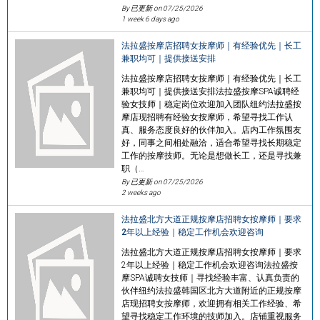
By 已更新 on
07/25/2026
1 week 6 days ago
法拉盛按摩店招聘女按摩师｜有经验优先｜长工
兼职均可｜提供接送安排
法拉盛按摩店招聘女按摩师｜有经验优先｜长工
兼职均可｜提供接送安排法拉盛按摩SPA诚聘经
验女技师｜稳定岗位欢迎加入团队纽约法拉盛按
摩店现招聘有经验女按摩师，希望寻找工作认
真、服务态度良好的伙伴加入。店内工作氛围友
好，同事之间相处融洽，适合希望寻找长期稳定
工作的按摩技师。无论是想做长工，还是寻找兼
职（…
By 已更新 on
07/25/2026
2 weeks ago
法拉盛北方大道正规按摩店招聘女按摩师｜要求
2年以上经验｜稳定工作机会欢迎咨询
法拉盛北方大道正规按摩店招聘女按摩师｜要求
2年以上经验｜稳定工作机会欢迎咨询法拉盛按
摩SPA诚聘女技师｜寻找经验丰富、认真负责的
伙伴纽约法拉盛韩国区北方大道附近的正规按摩
店现招聘女按摩师，欢迎拥有相关工作经验、希
望寻找稳定工作环境的技师加入。店铺重视服务