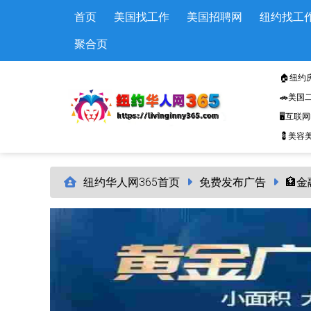
Skip to main content
首页
美国找工作
美国招聘网
纽约找工
聚合页
🏠纽约
🚗美国
🖥️互联
💈美容美
纽约华人网365首页
免费发布广告
🏦金