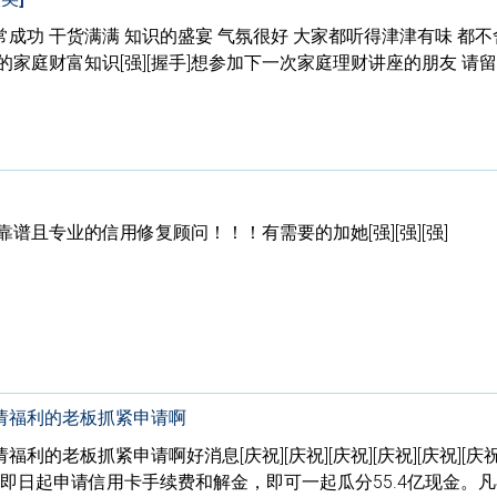
的讲座非常成功 干货满满 知识的盛宴 气氛很好 大家都听得津津有味 都
家庭财富知识[强][握手]想参加下一次家庭理财讲座的朋友 请留
谱且专业的信用修复顾问！！！有需要的加她[强][强][强]
请福利的老板抓紧申请啊
的老板抓紧申请啊好消息[庆祝][庆祝][庆祝][庆祝][庆祝][庆祝]
即日起申请信用卡手续费和解金，即可一起瓜分55.4亿现金。凡在