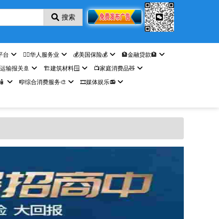
搜索
平台
🤵‍♀️华人服务业
💰美国保险💰
🏦金融贷款🏦
️运输报关🚢
🏗️建筑材料🪟
📺家庭消费品🧸

🎼综合消费服务🎨
🎞️媒体娱乐📻