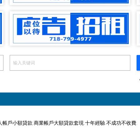
帳戶小額貸款.商業帳戶大額貸款套現.十年經驗.不成功不收費. （