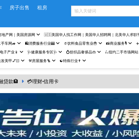
作
房子出售
租房
房地产网｜美国房源网
🇺🇸美国华人找工作网｜美国华人招聘网｜北美华人求职
二手车网🚙
🛍️消费服务行业🎰
🥤饮料食品零售业🍟
📸商业服务🎙️
✈
网电子产业📱
🩺健康服务专区🩺
💍纺织品奢侈品👜
🛴纽约二手市场网站
发美甲💅🏻
⚒️房屋服务🪜
☯️特殊行业✝️
融贷款🏦
💳理财•信用卡