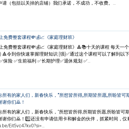
以申请（包括以关掉的店铺）我们承诺，不成功，不收费。…
线上免费整套课程💸💰📈《家庭理财班》
线上免费整套课程💸💰📈《家庭理财班》🔺📚十天的课程 每天一
p EST) 🔺令到你快速掌握理财知识 [强]✅通过这个课程可以了解到以
金✅保险 ✅生前福利 ✅长期护理✅退休规划 ✅…
，㊗️所有的家人们，新春快乐，“所想皆所得,所期皆所愿,所盼皆可
谢你们🙇！
，㊗️所有的家人们，新春快乐，“所想皆所得,所期皆所愿,所盼皆可
谢你们🙇！1️⃣还没有申请信用卡和解金的伙伴，抓紧时间，仅
e/Eit5vc47kv0?si=…