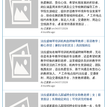
热爱舞蹈、责任心强、希望长期发展的求职者。
岗位涵盖周末班代课及公立学校舞蹈编导工作，
学院生源稳定，提供舒适教学环境和专业发展平
台，助你在舞蹈教育领域持续成长。📍 工作地点
纽约布鲁克林，靠近八大道，交通便利，周边公
交线路齐全。💰 薪资待遇薪资面议，…
By 已更新 on
04/07/2026
4 months ago
法拉盛钢琴培训机构急聘钢琴教师｜双语教学｜
耐心亲切｜兼职/全职灵活｜高回报岗位
法拉盛知名钢琴培训机构现诚聘钢琴教师，无论
你是有多年教学经验的专业教师，还是希望积累
教学经验的兼职老师，这里都提供良好的教学环
境和灵活的工作安排。机构学生资源稳定，团队
氛围友好，适合热爱音乐、善于沟通且有责任心
的教师加入。📍 工作地点纽约法拉盛，交通便
利，周边交通线路齐全，方便教师通勤。💰…
By 已更新 on
04/07/2026
4 months ago
法拉盛家庭幼儿园诚聘全职女助教老师｜女｜薪
资面议｜长期稳定岗位｜可培训无经验者
法拉盛家庭幼儿园现招聘全职女助教一名，负责