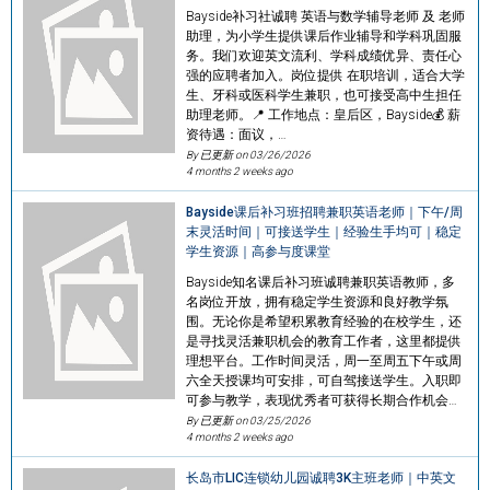
Bayside补习社诚聘 英语与数学辅导老师 及 老师
助理，为小学生提供课后作业辅导和学科巩固服
务。我们欢迎英文流利、学科成绩优异、责任心
强的应聘者加入。岗位提供 在职培训，适合大学
生、牙科或医科学生兼职，也可接受高中生担任
助理老师。📍 工作地点：皇后区，Bayside💰 薪
资待遇：面议，…
By 已更新 on
03/26/2026
4 months 2 weeks ago
Bayside课后补习班招聘兼职英语老师｜下午/周
末灵活时间｜可接送学生｜经验生手均可｜稳定
学生资源｜高参与度课堂
Bayside知名课后补习班诚聘兼职英语教师，多
名岗位开放，拥有稳定学生资源和良好教学氛
围。无论你是希望积累教育经验的在校学生，还
是寻找灵活兼职机会的教育工作者，这里都提供
理想平台。工作时间灵活，周一至周五下午或周
六全天授课均可安排，可自驾接送学生。入职即
可参与教学，表现优秀者可获得长期合作机会…
By 已更新 on
03/25/2026
4 months 2 weeks ago
长岛市LIC连锁幼儿园诚聘3K主班老师｜中英文