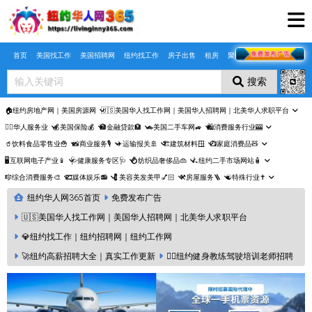
Skip to main content
首页
美国找工作
美国招聘网
纽约找工作
房子出售
租房
聚合页
搜索
🏠纽约房地产网｜美国房源网
🇺🇸美国华人找工作网｜美国华人招聘网｜北美华人求职平台
🤵‍♀️华人服务业
💰美国保险💰
🏦金融贷款🏦
🚗美国二手车网🚙
🛍️消费服务行业🎰
🥤饮料食品零售业🍟
📸商业服务🎙️
✈️运输报关🚢
🏗️建筑材料🪟
📺家庭消费品🧸
🖥️互联网电子产业📱
🩺健康服务专区🩺
💍纺织品奢侈品👜
🛴纽约二手市场网站🧴
🎼综合消费服务🎨
🎞️媒体娱乐📻
💈美容美发美甲💅🏻
⚒️房屋服务🪜
☯️特殊行业✝️
纽约华人网365首页
免费发布广告
🇺🇸美国华人找工作网｜美国华人招聘网｜北美华人求职平台
💎纽约找工作｜纽约招聘网｜纽约工作网
🚀纽约高薪招聘大全｜真实工作更新
🏋️‍♂️纽约健身教练驾驶培训老师招聘