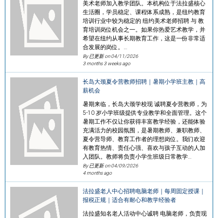
美术老师加入教学团队。本机构位于法拉盛核心
生活圈，学员稳定、课程体系成熟，是纽约教育
培训行业中较为稳定的 纽约美术老师招聘 与 教
育培训岗位机会之一。如果你热爱艺术教学，并
希望在纽约从事长期教育工作，这是一份非常适
合发展的岗位。…
By 已更新 on
04/11/2026
3 months 3 weeks ago
长岛大颈夏令营教师招聘｜暑期小学班主教｜高
薪机会
暑期来临，长岛大颈学校现 诚聘夏令营教师，为
5-10 岁小学班级提供专业教学和全面管理。这个
暑期工作不仅让你获得丰富教学经验，还能体验
充满活力的校园氛围，是暑期教师、兼职教师、
夏令营导师、教育工作者的理想岗位。我们欢迎
有教育热情、责任心强、喜欢与孩子互动的人加
入团队。教师将负责小学生班级日常教学…
By 已更新 on
04/09/2026
4 months ago
法拉盛老人中心招聘电脑老师｜每周固定授课｜
报税正规｜适合有耐心和教学经验者
法拉盛知名老人活动中心诚聘 电脑老师，负责现