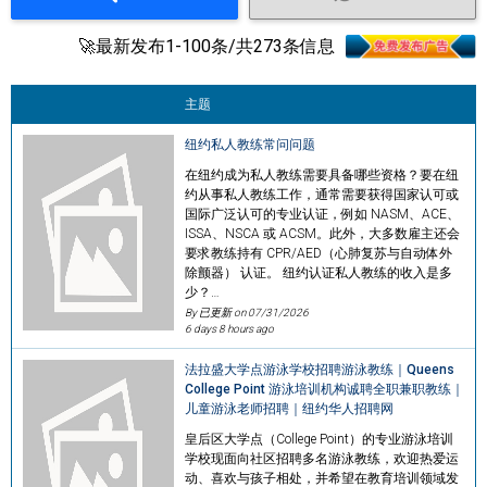
🚀最新发布1-100条/共273条信息
主题
纽约私人教练常问问题
在纽约成为私人教练需要具备哪些资格？要在纽
约从事私人教练工作，通常需要获得国家认可或
国际广泛认可的专业认证，例如 NASM、ACE、
ISSA、NSCA 或 ACSM。此外，大多数雇主还会
要求教练持有 CPR/AED（心肺复苏与自动体外
除颤器） 认证。 纽约认证私人教练的收入是多
少？…
By 已更新 on
07/31/2026
6 days 8 hours ago
法拉盛大学点游泳学校招聘游泳教练｜Queens
College Point 游泳培训机构诚聘全职兼职教练｜
儿童游泳老师招聘｜纽约华人招聘网
皇后区大学点（College Point）的专业游泳培训
学校现面向社区招聘多名游泳教练，欢迎热爱运
动、喜欢与孩子相处，并希望在教育培训领域发