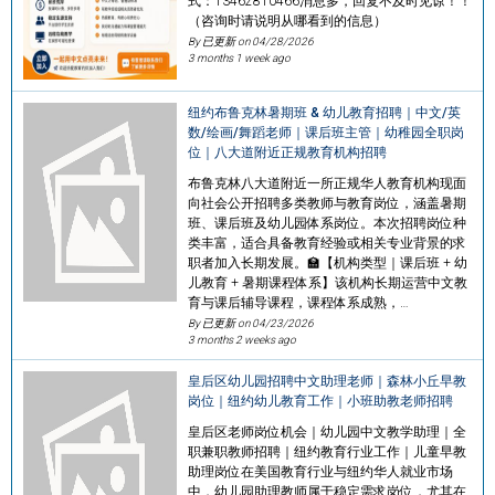
式：13462810466消息多，回复不及时见谅！！
（咨询时请说明从哪看到的信息）
By 已更新 on
04/28/2026
3 months 1 week ago
纽约布鲁克林暑期班 & 幼儿教育招聘｜中文/英
数/绘画/舞蹈老师｜课后班主管｜幼稚园全职岗
位｜八大道附近正规教育机构招聘
布鲁克林八大道附近一所正规华人教育机构现面
向社会公开招聘多类教师与教育岗位，涵盖暑期
班、课后班及幼儿园体系岗位。本次招聘岗位种
类丰富，适合具备教育经验或相关专业背景的求
职者加入长期发展。🏫【机构类型｜课后班 + 幼
儿教育 + 暑期课程体系】该机构长期运营中文教
育与课后辅导课程，课程体系成熟，…
By 已更新 on
04/23/2026
3 months 2 weeks ago
皇后区幼儿园招聘中文助理老师｜森林小丘早教
岗位｜纽约幼儿教育工作｜小班助教老师招聘
皇后区老师岗位机会｜幼儿园中文教学助理｜全
职兼职教师招聘｜纽约教育行业工作｜儿童早教
助理岗位在美国教育行业与纽约华人就业市场
中，幼儿园助理教师属于稳定需求岗位，尤其在