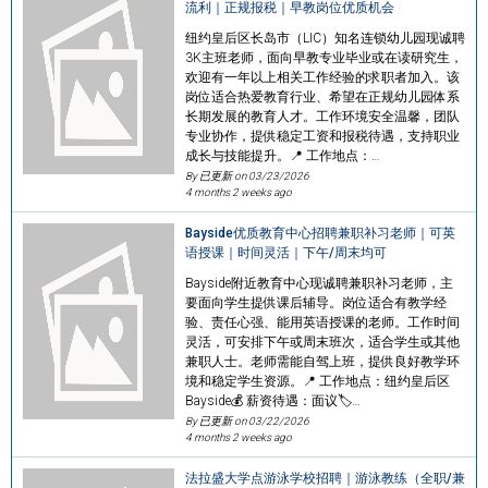
流利｜正规报税｜早教岗位优质机会
纽约皇后区长岛市（LIC）知名连锁幼儿园现诚聘
3K主班老师，面向早教专业毕业或在读研究生，
欢迎有一年以上相关工作经验的求职者加入。该
岗位适合热爱教育行业、希望在正规幼儿园体系
长期发展的教育人才。工作环境安全温馨，团队
专业协作，提供稳定工资和报税待遇，支持职业
成长与技能提升。📍 工作地点：…
By 已更新 on
03/23/2026
4 months 2 weeks ago
Bayside优质教育中心招聘兼职补习老师｜可英
语授课｜时间灵活｜下午/周末均可
Bayside附近教育中心现诚聘兼职补习老师，主
要面向学生提供课后辅导。岗位适合有教学经
验、责任心强、能用英语授课的老师。工作时间
灵活，可安排下午或周末班次，适合学生或其他
兼职人士。老师需能自驾上班，提供良好教学环
境和稳定学生资源。📍 工作地点：纽约皇后区
Bayside💰 薪资待遇：面议🏷…
By 已更新 on
03/22/2026
4 months 2 weeks ago
法拉盛大学点游泳学校招聘｜游泳教练（全职/兼