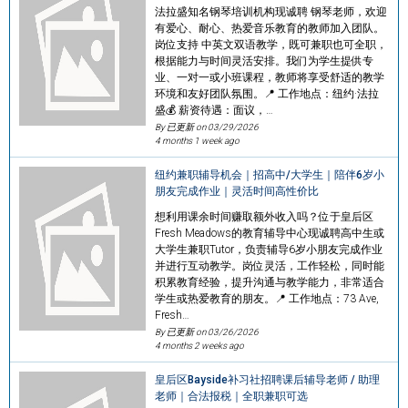
法拉盛知名钢琴培训机构现诚聘 钢琴老师，欢迎
有爱心、耐心、热爱音乐教育的教师加入团队。
岗位支持 中英文双语教学，既可兼职也可全职，
根据能力与时间灵活安排。我们为学生提供专
业、一对一或小班课程，教师将享受舒适的教学
环境和友好团队氛围。📍 工作地点：纽约·法拉
盛💰 薪资待遇：面议，…
By 已更新 on
03/29/2026
4 months 1 week ago
纽约兼职辅导机会｜招高中/大学生｜陪伴6岁小
朋友完成作业｜灵活时间高性价比
想利用课余时间赚取额外收入吗？位于皇后区
Fresh Meadows的教育辅导中心现诚聘高中生或
大学生兼职Tutor，负责辅导6岁小朋友完成作业
并进行互动教学。岗位灵活，工作轻松，同时能
积累教育经验，提升沟通与教学能力，非常适合
学生或热爱教育的朋友。📍 工作地点：73 Ave,
Fresh…
By 已更新 on
03/26/2026
4 months 2 weeks ago
皇后区Bayside补习社招聘课后辅导老师 / 助理
老师｜合法报税｜全职兼职可选