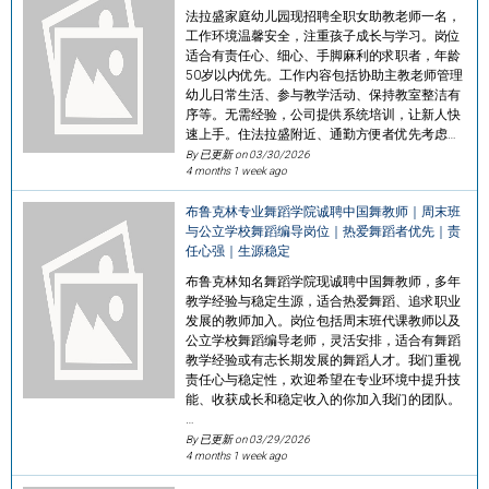
法拉盛家庭幼儿园现招聘全职女助教老师一名，
工作环境温馨安全，注重孩子成长与学习。岗位
适合有责任心、细心、手脚麻利的求职者，年龄
50岁以内优先。工作内容包括协助主教老师管理
幼儿日常生活、参与教学活动、保持教室整洁有
序等。无需经验，公司提供系统培训，让新人快
速上手。住法拉盛附近、通勤方便者优先考虑…
By 已更新 on
03/30/2026
4 months 1 week ago
布鲁克林专业舞蹈学院诚聘中国舞教师｜周末班
与公立学校舞蹈编导岗位｜热爱舞蹈者优先｜责
任心强｜生源稳定
布鲁克林知名舞蹈学院现诚聘中国舞教师，多年
教学经验与稳定生源，适合热爱舞蹈、追求职业
发展的教师加入。岗位包括周末班代课教师以及
公立学校舞蹈编导老师，灵活安排，适合有舞蹈
教学经验或有志长期发展的舞蹈人才。我们重视
责任心与稳定性，欢迎希望在专业环境中提升技
能、收获成长和稳定收入的你加入我们的团队。
…
By 已更新 on
03/29/2026
4 months 1 week ago