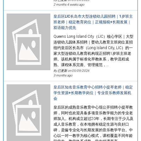
2 months 4 weeks ago
皇后区LIC长岛市大型连锁幼儿园招聘｜1岁班主
班老师｜稳定教育岗位｜正规报税+长期发展｜
双语能力优先
Queens Long Island City（LIC）核心学区｜大型
连锁幼儿园体系招聘｜婴幼儿教育主班岗位直招
纽约皇后区长岛市（Long Island City, LIC）的一
家大型连锁幼儿教育机构现正招聘1岁班主班老
师。该机构属于标准化早教体系，教学流程成
熟、课程体系完善、管理规范，…
By 已更新 on
05/09/2026
3 months ago
皇后区知名音乐教育中心招聘小提琴老师｜稳定
学生资源+长期教学岗位｜专业音乐教师发展机
会
皇后区的成熟音乐教育中心现公开招聘小提琴教
师，同时也欢迎具备多项音乐教学能力的专业老
师加入。机构成立超过20年，长期专注于少儿及
成人音乐教育，在本地拥有稳定生源与良好口
碑，是偏专业化与长期发展的音乐教学平台。中
心以一对一教学为核心模式，课程覆盖不同年龄