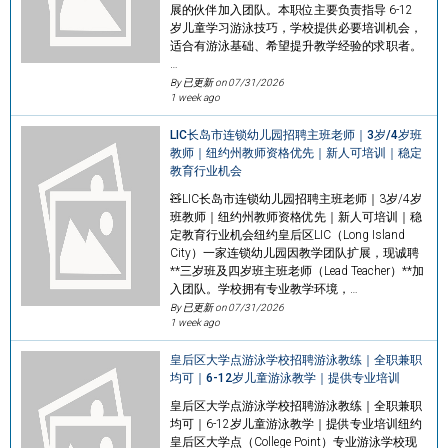
展的伙伴加入团队。本职位主要负责指导 6-12
岁儿童学习游泳技巧，学校提供必要培训机会，
适合有游泳基础、希望提升教学经验的求职者。
…
By 已更新 on
07/31/2026
1 week ago
LIC长岛市连锁幼儿园招聘主班老师｜3岁/4岁班
教师｜纽约州教师资格优先｜新人可培训｜稳定
教育行业机会
🧸LIC长岛市连锁幼儿园招聘主班老师｜3岁/4岁
班教师｜纽约州教师资格优先｜新人可培训｜稳
定教育行业机会纽约皇后区LIC（Long Island
City）一家连锁幼儿园因教学团队扩展，现诚聘
**三岁班及四岁班主班老师（Lead Teacher）**加
入团队。学校拥有专业教学环境，…
By 已更新 on
07/31/2026
1 week ago
皇后区大学点游泳学校招聘游泳教练｜全职兼职
均可｜6-12岁儿童游泳教学｜提供专业培训
皇后区大学点游泳学校招聘游泳教练｜全职兼职
均可｜6-12岁儿童游泳教学｜提供专业培训纽约
皇后区大学点（College Point）专业游泳学校现