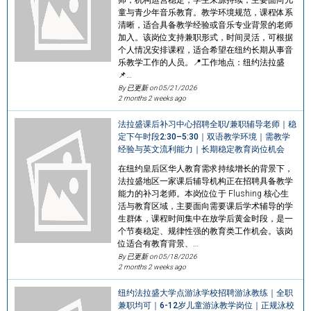
童与青少年音乐教育。教学环境规范，课程体系
清晰，适合具备教学经验或音乐专业背景的老师
加入。该岗位支持兼职形式，时间灵活，可根据
个人情况安排课程，适合希望在纽约长期从事音
乐教学工作的人员。📍工作地点：纽约法拉盛
📌…
By 已更新 on
05/21/2026
2 months 2 weeks ago
法拉盛课后补习中心招聘全职/兼职辅导老师｜稳
定下午时段2:30–5:30｜双语教学环境｜需教学
经验与英文流利能力｜长期稳定教育岗位机会
在纽约皇后区华人教育需求持续增长的背景下，
法拉盛地区一家课后辅导机构正在招聘具备教学
能力的补习老师。本岗位位于 Flushing 核心生
活与教育区域，主要面向需要课后学术辅导的学
生群体，课程时间集中在放学后黄金时段，是一
个节奏稳定、规律性强的教育类工作机会。该岗
位适合有教育背景、…
By 已更新 on
05/18/2026
2 months 2 weeks ago
纽约法拉盛大学点游泳学校招聘游泳教练｜全职
兼职均可｜6-12岁儿童游泳教学岗位｜正规泳校