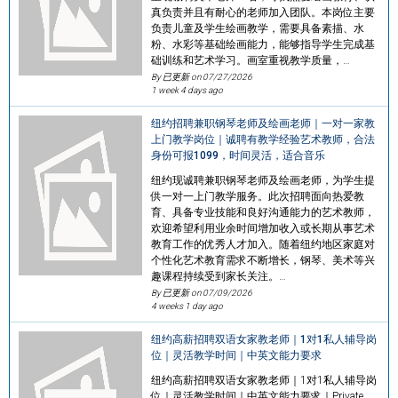
真负责并且有耐心的老师加入团队。本岗位主要
负责儿童及学生绘画教学，需要具备素描、水
粉、水彩等基础绘画能力，能够指导学生完成基
础训练和艺术学习。画室重视教学质量，…
By 已更新 on
07/27/2026
1 week 4 days ago
纽约招聘兼职钢琴老师及绘画老师｜一对一家教
上门教学岗位｜诚聘有教学经验艺术教师，合法
身份可报1099，时间灵活，适合音乐
纽约现诚聘兼职钢琴老师及绘画老师，为学生提
供一对一上门教学服务。此次招聘面向热爱教
育、具备专业技能和良好沟通能力的艺术教师，
欢迎希望利用业余时间增加收入或长期从事艺术
教育工作的优秀人才加入。随着纽约地区家庭对
个性化艺术教育需求不断增长，钢琴、美术等兴
趣课程持续受到家长关注。…
By 已更新 on
07/09/2026
4 weeks 1 day ago
纽约高薪招聘双语女家教老师｜1对1私人辅导岗
位｜灵活教学时间｜中英文能力要求
纽约高薪招聘双语女家教老师｜1对1私人辅导岗
位｜灵活教学时间｜中英文能力要求｜Private