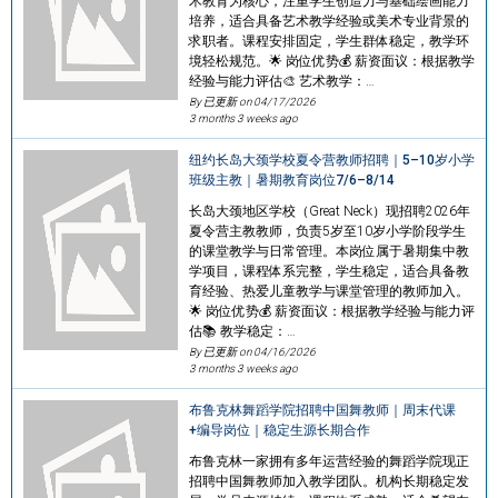
术教育为核心，注重学生创造力与基础绘画能力
培养，适合具备艺术教学经验或美术专业背景的
求职者。课程安排固定，学生群体稳定，教学环
境轻松规范。🌟 岗位优势💰 薪资面议：根据教学
经验与能力评估🎨 艺术教学：…
By 已更新 on
04/17/2026
3 months 3 weeks ago
纽约长岛大颈学校夏令营教师招聘｜5–10岁小学
班级主教｜暑期教育岗位7/6–8/14
长岛大颈地区学校（Great Neck）现招聘2026年
夏令营主教教师，负责5岁至10岁小学阶段学生
的课堂教学与日常管理。本岗位属于暑期集中教
学项目，课程体系完整，学生稳定，适合具备教
育经验、热爱儿童教学与课堂管理的教师加入。
🌟 岗位优势💰 薪资面议：根据教学经验与能力评
估📚 教学稳定：…
By 已更新 on
04/16/2026
3 months 3 weeks ago
布鲁克林舞蹈学院招聘中国舞教师｜周末代课
+编导岗位｜稳定生源长期合作
布鲁克林一家拥有多年运营经验的舞蹈学院现正
招聘中国舞教师加入教学团队。机构长期稳定发