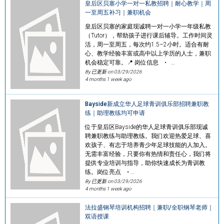
皇后区贝塞小学一对一私教招聘｜耐心教学｜周
一至周五补习｜兼职机会
皇后区贝塞的家庭现诚聘一对一小学一年级私教
（Tutor），帮助孩子进行课后辅导。工作时间灵
活，周一至周五，每次约1.5–2小时。适合有耐
心、教学经验丰富或高中以上学历的人士，兼职
机会稳定可靠。📍 岗位信息 • …
By 已更新 on
03/29/2026
4 months 1 week ago
Bayside新成立华人足球青训俱乐部招聘兼职教
练｜助理教练均可申请
位于皇后区Bayside的华人足球青训俱乐部现诚
聘兼职教练与助理教练。我们欢迎热爱足球、喜
欢孩子、有志于培养青少年足球技能的人加入。
无需丰富经验，只要你有热情和责任心，我们将
提供专业培训与指导，助你快速成长为青训教
练。岗位亮点 • …
By 已更新 on
03/29/2026
4 months 1 week ago
法拉盛钢琴培训机构招聘｜兼职/全职钢琴老师｜
双语授课