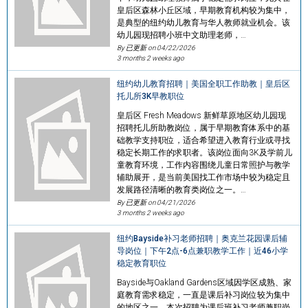
皇后区森林小丘区域，早期教育机构较为集中，
是典型的纽约幼儿教育与华人教师就业机会。该
幼儿园现招聘小班中文助理老师，…
By 已更新 on
04/22/2026
3 months 2 weeks ago
纽约幼儿教育招聘｜美国全职工作助教｜皇后区
托儿所3K早教职位
皇后区 Fresh Meadows 新鲜草原地区幼儿园现
招聘托儿所助教岗位，属于早期教育体系中的基
础教学支持职位，适合希望进入教育行业或寻找
稳定长期工作的求职者。该岗位面向3K及学前儿
童教育环境，工作内容围绕儿童日常照护与教学
辅助展开，是当前美国找工作市场中较为稳定且
发展路径清晰的教育类岗位之一。…
By 已更新 on
04/21/2026
3 months 2 weeks ago
纽约Bayside补习老师招聘｜奥克兰花园课后辅
导岗位｜下午2点-6点兼职教学工作｜近46小学
稳定教育职位
Bayside与Oakland Gardens区域因学区成熟、家
庭教育需求稳定，一直是课后补习岗位较为集中
的地区之一。本次招聘为课后班补习老师兼职岗