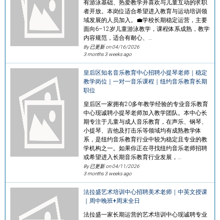
有游泳基础、热爱教学并喜欢与儿童互动的求职
者开放。本岗位适合希望进入教育与运动培训领
域发展的人员加入。💼学校长期稳定运营，主要
面向6–12岁儿童游泳教学，课程体系成熟，教学
内容规范，适合有耐心、…
By 已更新 on
04/16/2026
3 months 3 weeks ago
皇后区知名音乐教育中心招聘小提琴老师｜稳定
教学岗位｜一对一音乐课程｜纽约音乐教育长期
职位
皇后区一家拥有20多年教学经验的专业音乐教育
中心现诚聘小提琴老师加入教学团队。本中心长
期专注于儿童与成人音乐教育，在声乐、钢琴、
小提琴、吉他及打击乐等领域均有成熟教学体
系，是纽约音乐教育行业中较为稳定且专业的教
学机构之一。如果你正在寻找纽约音乐老师招聘
或希望进入长期音乐教育行业发展，…
By 已更新 on
04/11/2026
3 months 3 weeks ago
法拉盛艺术培训中心招聘美术老师｜中英文授课
｜周中晚班+周末全日
法拉盛一家长期运营的艺术培训中心现诚聘专业