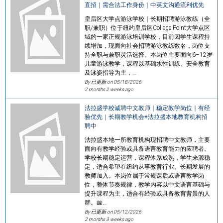
直招｜需合法工作身份｜中英文沟通流利优先
皇后区大学点游泳学校｜长期招聘游泳教练（全
职/兼职）位于纽约皇后区College Point大学点区
域的一家正规游泳培训学校，目前因学生课程持
续增加，现面向社会招聘游泳教练数名，岗位支
持全职与兼职灵活选择。本岗位主要面向6–12岁
儿童游泳教学，课程以基础水性训练、安全教育
及泳姿指导为主，…
By 已更新 on
05/18/2026
2 months 2 weeks ago
法拉盛学校诚聘中文教师｜稳定教学岗位｜有经
验优先｜长期教学机会+法拉盛本地教育机构招
聘中
法拉盛本地一所教育机构现招聘中文教师，主要
面向有教学经验或具备语言教育能力的应聘者。
学校长期稳定运营，课程体系成熟，学生来源稳
定，适合希望在纽约从事教育行业、长期发展的
教师加入。本岗位属于常规课后或语言教学岗
位，整体节奏规律，教学内容以中文语言基础与
提升课程为主，适合有经验或具备教育背景的人
群。📖…
By 已更新 on
05/12/2026
2 months 3 weeks ago