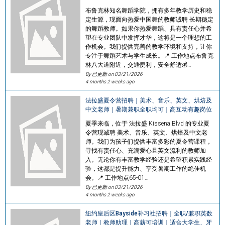
布鲁克林知名舞蹈学院，拥有多年教学历史和稳
定生源，现面向热爱中国舞的教师诚聘 长期稳定
的舞蹈教师。如果你热爱舞蹈、具有责任心并希
望在专业团队中发挥才华，这将是一个理想的工
作机会。我们提供完善的教学环境和支持，让你
专注于舞蹈艺术与学生成长。📍 工作地点布鲁克
林八大道附近，交通便利，安全舒适💰…
By 已更新 on
03/21/2026
4 months 2 weeks ago
法拉盛夏令营招聘｜美术、音乐、英文、烘焙及
中文老师｜暑期兼职全职均可｜高互动有趣岗位
夏季来临，位于 法拉盛 Kissena Blvd 的专业夏
令营现诚聘 美术、音乐、英文、烘焙及中文老
师。我们为孩子们提供丰富多彩的夏令营课程，
寻找有责任心、充满爱心且英文流利的教师加
入。无论你有丰富教学经验还是希望积累实践经
验，这都是提升能力、享受暑期工作的绝佳机
会。📍 工作地点65-01…
By 已更新 on
03/21/2026
4 months 2 weeks ago
纽约皇后区Bayside补习社招聘｜全职/兼职英数
老师｜教师助理｜高薪可培训｜适合大学生、牙