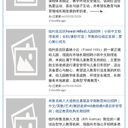
课程体系稳定，教学环境安全规范。该岗位适合
热爱运动、喜欢与孩子互动，并希望在教育与体
育领域长期发展的求职者。⸻🏊‍…
By 已更新 on
05/03/2026
3 months ago
纽约皇后区Forest Hills幼儿园招聘｜小班中文助
理老师｜全职/兼职可选｜早教岗位稳定发展｜爱
心耐心优先
纽约皇后区森林小丘（Forest Hills）的一家正规
幼儿园，现面向市场长期招聘小班中文助理老
师。本岗位属于早期儿童教育支持岗位，主要协
助主班老师进行课堂管理与儿童日常照护，适合
具备爱心与耐心、希望进入教育行业发展的求职
者。幼儿园教学体系成熟，环境安全规范，长期
服务本地家庭，是典型“早教教育+…
By 已更新 on
05/03/2026
3 months ago
布鲁克林八大道附近暑期及学期教育岗位招聘｜
中文/英数/艺术/舞蹈老师+幼教助教+课后班管理
岗｜稳定教育机构长期招聘
纽约布鲁克林八大道（8th Avenue）附近的一家
综合型华人教育机构，现面向市场公开招聘多类