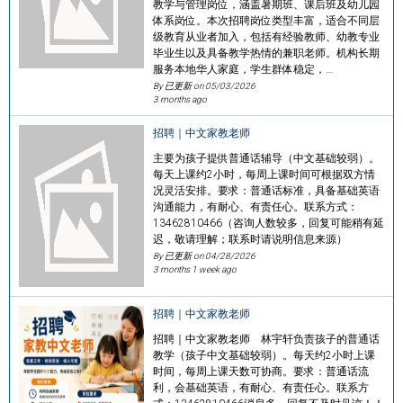
教学与管理岗位，涵盖暑期班、课后班及幼儿园
体系岗位。本次招聘岗位类型丰富，适合不同层
级教育从业者加入，包括有经验教师、幼教专业
毕业生以及具备教学热情的兼职老师。机构长期
服务本地华人家庭，学生群体稳定，…
By 已更新 on
05/03/2026
3 months ago
招聘｜中文家教老师
主要为孩子提供普通话辅导（中文基础较弱）。
每天上课约2小时，每周上课时间可根据双方情
况灵活安排。要求：普通话标准，具备基础英语
沟通能力，有耐心、有责任心。联系方式：
13462810466（咨询人数较多，回复可能稍有延
迟，敬请理解；联系时请说明信息来源）
By 已更新 on
04/28/2026
3 months 1 week ago
招聘｜中文家教老师
招聘｜中文家教老师 林宇轩负责孩子的普通话
教学（孩子中文基础较弱）。每天约2小时上课
时间，每周上课天数可协商。要求：普通话流
利，会基础英语，有耐心、有责任心。联系方