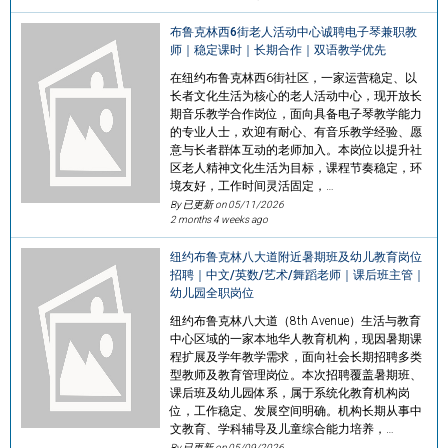
布鲁克林西6街老人活动中心诚聘电子琴兼职教
师｜稳定课时｜长期合作｜双语教学优先
在纽约布鲁克林西6街社区，一家运营稳定、以
长者文化生活为核心的老人活动中心，现开放长
期音乐教学合作岗位，面向具备电子琴教学能力
的专业人士，欢迎有耐心、有音乐教学经验、愿
意与长者群体互动的老师加入。本岗位以提升社
区老人精神文化生活为目标，课程节奏稳定，环
境友好，工作时间灵活固定，…
By 已更新 on
05/11/2026
2 months 4 weeks ago
纽约布鲁克林八大道附近暑期班及幼儿教育岗位
招聘｜中文/英数/艺术/舞蹈老师｜课后班主管｜
幼儿园全职岗位
纽约布鲁克林八大道（8th Avenue）生活与教育
中心区域的一家本地华人教育机构，现因暑期课
程扩展及学年教学需求，面向社会长期招聘多类
型教师及教育管理岗位。本次招聘覆盖暑期班、
课后班及幼儿园体系，属于系统化教育机构岗
位，工作稳定、发展空间明确。机构长期从事中
文教育、学科辅导及儿童综合能力培养，…
By 已更新 on
05/09/2026