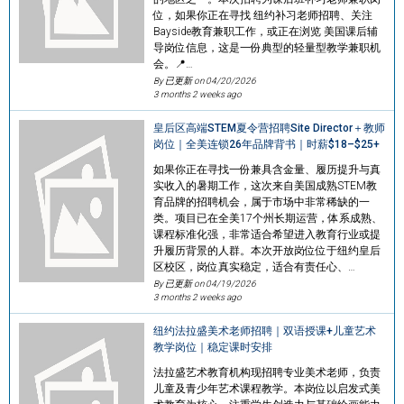
位，如果你正在寻找 纽约补习老师招聘、关注
Bayside教育兼职工作，或正在浏览 美国课后辅
导岗位信息，这是一份典型的轻量型教学兼职机
会。📍…
By 已更新 on
04/20/2026
3 months 2 weeks ago
皇后区高端STEM夏令营招聘Site Director＋教师
岗位｜全美连锁26年品牌背书｜时薪$18–$25+
如果你正在寻找一份兼具含金量、履历提升与真
实收入的暑期工作，这次来自美国成熟STEM教
育品牌的招聘机会，属于市场中非常稀缺的一
类。项目已在全美17个州长期运营，体系成熟、
课程标准化强，非常适合希望进入教育行业或提
升履历背景的人群。本次开放岗位位于纽约皇后
区校区，岗位真实稳定，适合有责任心、…
By 已更新 on
04/19/2026
3 months 2 weeks ago
纽约法拉盛美术老师招聘｜双语授课+儿童艺术
教学岗位｜稳定课时安排
法拉盛艺术教育机构现招聘专业美术老师，负责
儿童及青少年艺术课程教学。本岗位以启发式美