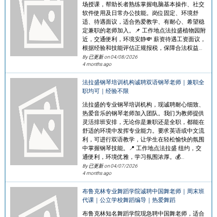
场授课，帮助长者熟练掌握电脑基本操作、社交
软件使用及日常办公技能。岗位固定、环境舒
适、待遇面议，适合热爱教学、有耐心、希望稳
定兼职的老师加入。📌 工作地点法拉盛植物园附
近，交通便利，环境安静💸 薪资待遇工资面议，
根据经验和技能评估正规报税，保障合法权益…
By 已更新 on
04/08/2026
4 months ago
法拉盛钢琴培训机构诚聘双语钢琴老师｜兼职全
职均可｜经验不限
法拉盛的专业钢琴培训机构，现诚聘耐心细致、
热爱音乐的钢琴老师加入团队。我们为教师提供
灵活排班安排，无论你是兼职还是全职，都能在
舒适的环境中发挥专业能力。要求英语或中文流
利，可进行双语教学，让学生在轻松愉快的氛围
中掌握钢琴技能。📍 工作地点法拉盛 纽约，交
通便利，环境优雅，学习氛围浓厚。💰…
By 已更新 on
04/07/2026
4 months ago
布鲁克林专业舞蹈学院诚聘中国舞老师｜周末班
代课｜公立学校舞蹈编导｜热爱舞蹈
布鲁克林知名舞蹈学院现急聘中国舞老师，适合