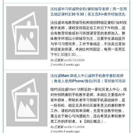
法拉盛补习班诚聘全职/兼职辅导老师｜周一至周
五稳定课时2:30-5:30｜英文流利+教学经验优先
法拉盛本地教育辅导机构现招聘稳定兼职/短时段
教学老师，课程安排固定在工作日下午时段，适
合有教育经验或补习班授课背景的老师加入。整
体教学环境以小班辅导为主，注重学生基础提升
与学习习惯培养，工作节奏稳定，不涉及过度加
班或复杂排课。本岗位时间固定，每周一至周五
下午2:30至5:30，…
By 已更新 on
05/12/2026
2 months 3 weeks ago
法拉盛Main St老人中心诚聘手机教学兼职老师
｜教老人使用iPhone/微信/抖音｜零经验可培训
纽约法拉盛Main St附近的一家社区老人中心，现
对外招聘兼职手机教学老师。本岗位主要面向中
老年群体，帮助长者学习智能手机基础操作，是
一份轻松、稳定且具有社区服务意义的兼职教学
工作。课程内容简单清晰，无需专业教学经验，
重点在于耐心与沟通能力，适合希望从事轻教学
类工作的求职者。📱【岗位概况｜…
By 已更新 on
05/11/2026
2 months 4 weeks ago