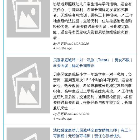
协助老师照顾幼儿日常生活与学习活动。适合有
责任心、手脚麻利、希望长期稳定发展的求职
者。无经验者可培训，需持工卡并报税。📍 工作
地点纽约法拉盛，交通便利，住法拉盛附近通勤
轻松优先。💰 薪资待遇薪资面议，长期稳定岗
位，适合寻求固定收入及积累幼教经验的求职
者…
By 已更新 on
04/07/2026
4 months ago
贝塞家庭诚聘一对一私教（Tutor）｜男女不限｜
薪资面议｜稳定长期兼职
贝塞区家庭现招小学一年级学生一对一私教，负
责周一至周五每次1.5-2小时的补习课程。适合有
耐心、热爱教育、希望兼职或长期稳定发展的求
职者。高中生或以上学历者优先考虑。📍 工作地
点纽约皇后区，交通便利，通勤轻松便捷。💰 薪
资待遇薪资面议，根据经验与教学能力定，长期
兼职岗位，…
By 已更新 on
04/07/2026
4 months ago
法拉盛家庭幼儿园诚聘全职女助教老师｜有工卡
可报税｜无经验可培训｜责任心强者优先