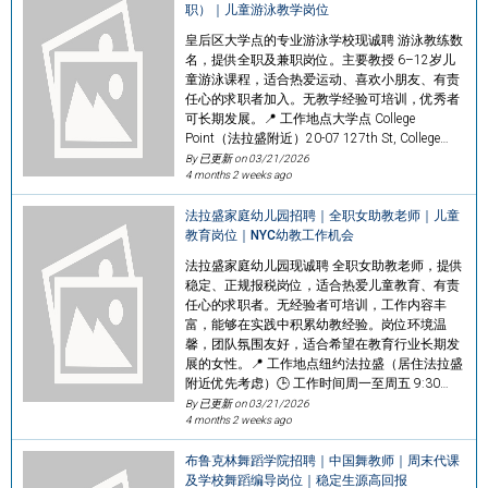
职）｜儿童游泳教学岗位
皇后区大学点的专业游泳学校现诚聘 游泳教练数
名，提供全职及兼职岗位。主要教授 6–12岁儿
童游泳课程，适合热爱运动、喜欢小朋友、有责
任心的求职者加入。无教学经验可培训，优秀者
可长期发展。📍 工作地点大学点 College
Point（法拉盛附近）20-07 127th St, College…
By 已更新 on
03/21/2026
4 months 2 weeks ago
法拉盛家庭幼儿园招聘｜全职女助教老师｜儿童
教育岗位｜NYC幼教工作机会
法拉盛家庭幼儿园现诚聘 全职女助教老师，提供
稳定、正规报税岗位，适合热爱儿童教育、有责
任心的求职者。无经验者可培训，工作内容丰
富，能够在实践中积累幼教经验。岗位环境温
馨，团队氛围友好，适合希望在教育行业长期发
展的女性。📍 工作地点纽约法拉盛（居住法拉盛
附近优先考虑）🕒 工作时间周一至周五 9:30…
By 已更新 on
03/21/2026
4 months 2 weeks ago
布鲁克林舞蹈学院招聘｜中国舞教师｜周末代课
及学校舞蹈编导岗位｜稳定生源高回报