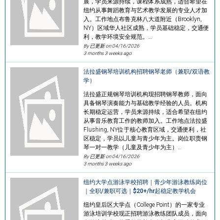
展，学员来源持续，课程体系成熟，适合希望在
纽约从事舞蹈教育与艺术教学发展的专业人才加
入。工作地点布鲁克林八大道附近（Brooklyn,
NY）区域华人社区成熟，学员基础稳定，交通便
利，教学环境安全规范。…
By 已更新 on
04/16/2026
3 months 3 weeks ago
法拉盛钢琴培训机构招聘钢琴老师（兼职/双语教
学）
法拉盛正规钢琴培训机构现招聘钢琴教师，面向
具备钢琴演奏能力与基础教学经验的人员。机构
长期稳定运营，学员来源持续，适合希望在纽约
从事音乐教育工作的教师加入。工作地点法拉盛
Flushing, NY位于核心教育区域，交通便利，社
区稳定，学员以儿童与青少年为主。岗位职责钢
琴一对一教学（儿童及青少年为主）…
By 已更新 on
04/16/2026
3 months 3 weeks ago
纽约大学点游泳学校招聘｜青少年游泳教练岗位
｜全职/兼职可选｜$20+/hr起稳定教学机会
纽约皇后区大学点（College Point）的一家专业
游泳培训学校现正招聘游泳教练团队成员，面向