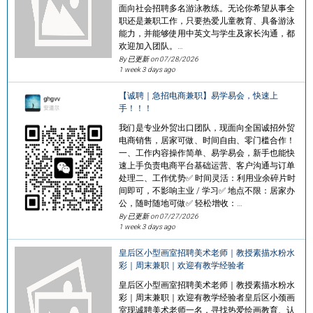
面向社会招聘多名游泳教练。无论你希望从事全
职还是兼职工作，只要热爱儿童教育、具备游泳
能力，并能够使用中英文与学生及家长沟通，都
欢迎加入团队。…
By 已更新 on
07/28/2026
1 week 3 days ago
【诚聘｜急招电商兼职】易学易会，快速上
手！！！
我们是专业外贸出口团队，现面向全国诚招外贸
电商销售，居家可做、时间自由、零门槛合作！
一、工作内容操作简单、易学易会，新手也能快
速上手负责电商平台基础运营、客户沟通与订单
处理二、工作优势✅ 时间灵活：利用业余碎片时
间即可，不影响主业 / 学习✅ 地点不限：居家办
公，随时随地可做✅ 轻松增收：…
By 已更新 on
07/27/2026
1 week 3 days ago
皇后区小型画室招聘美术老师｜教授素描水粉水
彩｜周末兼职｜欢迎有教学经验者
皇后区小型画室招聘美术老师｜教授素描水粉水
彩｜周末兼职｜欢迎有教学经验者皇后区小颈画
室现诚聘美术老师一名，寻找热爱绘画教育、认