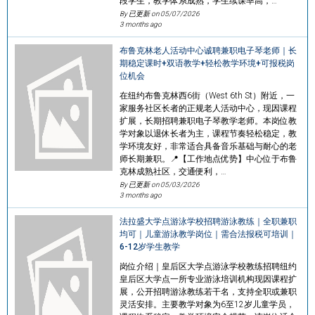
段学生，教学体系成熟，学生续课率高，…
By 已更新 on
05/07/2026
3 months ago
布鲁克林老人活动中心诚聘兼职电子琴老师｜长
期稳定课时+双语教学+轻松教学环境+可报税岗
位机会
在纽约布鲁克林西6街（West 6th St）附近，一
家服务社区长者的正规老人活动中心，现因课程
扩展，长期招聘兼职电子琴教学老师。本岗位教
学对象以退休长者为主，课程节奏轻松稳定，教
学环境友好，非常适合具备音乐基础与耐心的老
师长期兼职。📍【工作地点优势】中心位于布鲁
克林成熟社区，交通便利，…
By 已更新 on
05/03/2026
3 months ago
法拉盛大学点游泳学校招聘游泳教练｜全职兼职
均可｜儿童游泳教学岗位｜需合法报税可培训｜
6-12岁学生教学
岗位介绍｜皇后区大学点游泳学校教练招聘纽约
皇后区大学点一所专业游泳培训机构现因课程扩
展，公开招聘游泳教练若干名，支持全职或兼职
灵活安排。主要教学对象为6至12岁儿童学员，