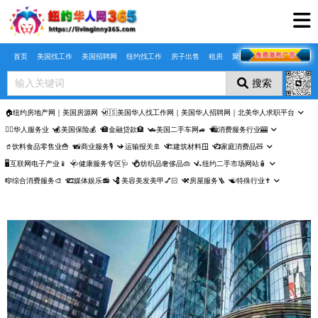
Skip to main content
首页
美国找工作
美国招聘网
纽约找工作
房子出售
租房
聚合页
搜索
🏠纽约房地产网｜美国房源网
🇺🇸美国华人找工作网｜美国华人招聘网｜北美华人求职平台
🤵‍♀️华人服务业
💰美国保险💰
🏦金融贷款🏦
🚗美国二手车网🚙
🛍️消费服务行业🎰
🥤饮料食品零售业🍟
📸商业服务🎙️
✈️运输报关🚢
🏗️建筑材料🪟
📺家庭消费品🧸
🖥️互联网电子产业📱
🩺健康服务专区🩺
💍纺织品奢侈品👜
🛴纽约二手市场网站🧴
🎼综合消费服务🎨
🎞️媒体娱乐📻
💈美容美发美甲💅🏻
⚒️房屋服务🪜
☯️特殊行业✝️