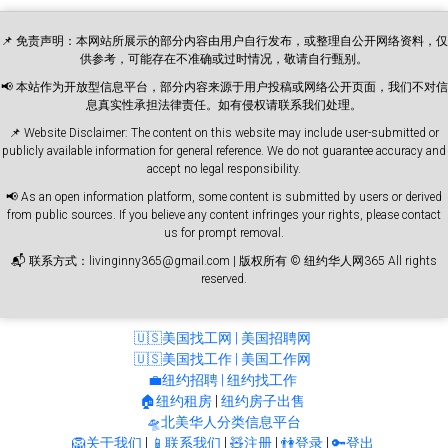
📌 免责声明：本网站所展示的部分内容由用户自行发布，或整理自公开网络资料，仅
供参考，可能存在不准确或过时情况，敬请自行甄别。
📢 本站作为开放型信息平台，部分内容来源于用户投稿或网络公开页面，我们不对信
息真实性承担法律责任。如有侵权请联系我们处理。
📌 Website Disclaimer: The content on this website may include user-submitted or
publicly available information for general reference. We do not guarantee accuracy and
accept no legal responsibility.
📢 As an open information platform, some content is submitted by users or derived
from public sources. If you believe any content infringes your rights, please contact
us for prompt removal.
📬 联系方式：livinginny365@gmail.com | 版权所有 © 纽约华人网365 All rights
reserved.
🇺🇸美国找工网 | 美国招聘网
🇺🇸美国找工作 | 美国工作网
💼纽约招聘 | 纽约找工作
🏠纽约租房
|
纽约房子出售
🛸北美华人分类信息平台
🦁关于我们
|
📱联系我们
|
🧸注册
|
👫登录
|
🔑登出