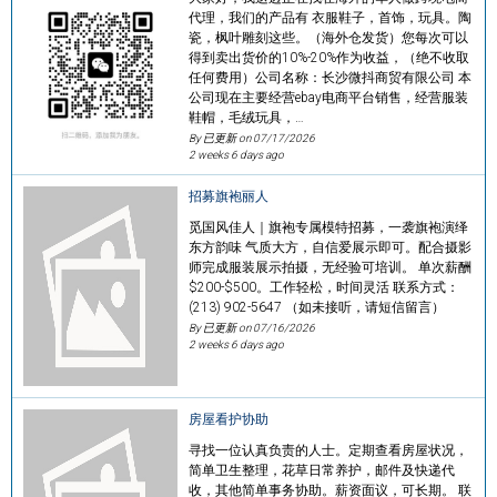
代理，我们的产品有 衣服鞋子，首饰，玩具。陶
瓷，枫叶雕刻这些。（海外仓发货）您每次可以
得到卖出货价的10%-20%作为收益，（绝不收取
任何费用）公司名称：长沙微抖商贸有限公司 本
公司现在主要经营ebay电商平台销售，经营服装
鞋帽，毛绒玩具，…
By 已更新 on
07/17/2026
2 weeks 6 days ago
招募旗袍丽人
觅国风佳人｜旗袍专属模特招募，一袭旗袍演绎
东方韵味 气质大方，自信爱展示即可。配合摄影
师完成服装展示拍摄，无经验可培训。 单次薪酬
$200-$500。工作轻松，时间灵活 联系方式：
(213) 902-5647 （如未接听，请短信留言）
By 已更新 on
07/16/2026
2 weeks 6 days ago
房屋看护协助
寻找一位认真负责的人士。定期查看房屋状况，
简单卫生整理，花草日常养护，邮件及快递代
收，其他简单事务协助。薪资面议，可长期。 联