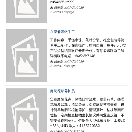
yu5433512999
By 已更新 on
07/21/2026
2 weeks 1 day ago
在家兼职做手工
工作内容：手链串珠、茶叶分装、礼盒包装等简
单手工制作，在家操作，时间自由，每件2.5，按
产品类型结算欢迎长期合作，有意者请联系了解
详情联系电话：6462387148
By 已更新 on
07/20/2026
2 weeks 2 days ago
庭院花草养护员
负责庭院花卉、绿植日常浇水，修剪花草、整理
花坛及盆栽，清除杂草，保持庭院整洁美观，进
行简单施肥和植物养护，清理落叶、枯枝等园艺
垃圾，定期检查植物生长情况并向业主反馈，不
需要操作割草机、链锯等大型机械设备，工资20
–35/小时联系人：4153770383
By 已更新 on
07/19/2026