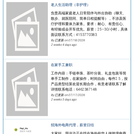
老人生活助理（非护理）
负责高端家庭老人日常陪伴与外出协助（聊天、
散步、就医陪同、简单日程提醒等），不涉及医
疗护理和重体力家务。要求：耐心、有责任心、
有经验或会开车优先。薪资：25–30/小时，具体
面议联系方式：4153770383
By 已更新 on
07/18/2026
2 weeks 4 days ago
在家手工兼职
工作内容：手链串珠、茶叶分装、礼盒包装等简
单手工制作，在家操作，时间自由，每件2.5，按
产品类型结算欢迎长期合作，有意者请联系了解
详情联系电话：6462387148
By 已更新 on
07/17/2026
2 weeks 5 days ago
招海外电商代理，薪资日结
大家好，我这边正在找在海外的华人做跨境电商