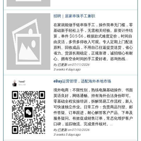
招聘｜居家串珠手工兼职
在家就能做手链串珠手工，操作简单无门槛，零
基础新手轻松上手，无需相关经验。薪资计件结
算，单件 $0.5-$6，根据款式难度定价，时间自
由灵活，多劳多得收入可观。专人定期上门配送
原料、回收成品，不用自己往返提货送货，省心
省力。货源长期稳定，正规靠谱，诚招细心有耐
心、拥有空余时间的手工爱好者。咨询热线…
By 已更新 on
07/11/2026
3 weeks 4 days ago
eBay运营管理，适配海外本地市场
境外电商：不限性别，熟练电脑基础操作、书面
英语良好，网络通畅、持有海外合法身份即可。
零基础全程实操培训，拆解简易工作流程，新人
可快速独立作业。日常工作：负责商品刊登、邮
件答疑、订单跟进，耐心解答客户产品、下单及
服务疑问。有效促成销售订单，常态化维护客户
口碑，追踪物流、完成查件核对。…
By 已更新 on
07/10/2026
3 weeks 5 days ago