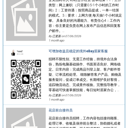
类型：网上兼职.（只需要0.5-1个小时的工作时
间）2：工资待遇：按照商品提成，一单一结算
的模式。3：要求：上网方便,每天抽1个小时就足
够。 具备良好的沟通能力、有责任心4：工作内
容：你主要是负责在网上发布产品信息和回复客
户邮件。…
By 已更新 on
07/06/2026
1 month ago
可增加收益且稳定的境外eBay居家客服
招聘不限性别、无需工作经验，持境外合法身
份，熟练电脑基础操作、书面英语良好、网络稳
定。日常内容：完成商品刊登上架、客户邮件答
疑、订单流程处理。.细致解答客户产品、购物及
服务疑问，促成订单成交。长期维护良好客情，
追踪物流动态、完成查件核验。完整指导教学，
零基础可快速掌握技能，每日短时居家办公，…
By 已更新 on
07/06/2026
1 month ago
花店前台接待员
花店前台接待员招聘，工作内容包括接待顾客、
处理订单、收银及保持前台整洁，协助婚礼或者