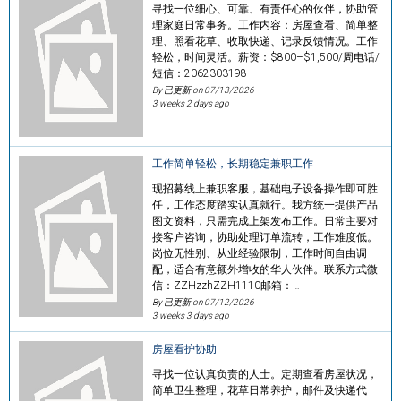
寻找一位细心、可靠、有责任心的伙伴，协助管
理家庭日常事务。工作内容：房屋查看、简单整
理、照看花草、收取快递、记录反馈情况。工作
轻松，时间灵活。薪资：$800–$1,500/周电话/
短信：2062303198
By 已更新 on
07/13/2026
3 weeks 2 days ago
工作简单轻松，长期稳定兼职工作
现招募线上兼职客服，基础电子设备操作即可胜
任，工作态度踏实认真就行。我方统一提供产品
图文资料，只需完成上架发布工作。日常主要对
接客户咨询，协助处理订单流转，工作难度低。
岗位无性别、从业经验限制，工作时间自由调
配，适合有意额外增收的华人伙伴。联系方式微
信：ZZHzzhZZH1110邮箱：…
By 已更新 on
07/12/2026
3 weeks 3 days ago
房屋看护协助
寻找一位认真负责的人士。定期查看房屋状况，
简单卫生整理，花草日常养护，邮件及快递代