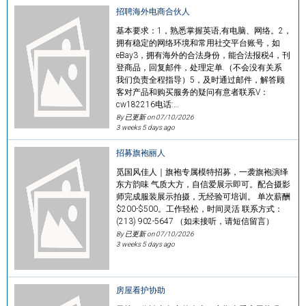
招聘海外电商合伙人
基本要求：1，熟悉掌握英语,有电脑、网络。2，
拥有稳定的网络环境和常用社交平台账号，如
eBay3，拥有海外的合法身份，能合法报税4，刊
登商品，回复邮件，处理定单.（不会没有关系
我们负责全程指导）5，及时通过邮件，解答顾
客对产品和购买服务的疑问有意者联系V：
cw182216电话:…
By 已更新 on
07/10/2026
3 weeks 5 days ago
招募旗袍丽人
觅国风佳人｜旗袍专属模特招募，一袭旗袍演绎
东方韵味 气质大方，自信爱展示即可。配合摄影
师完成服装展示拍摄，无经验可培训。 单次薪酬
$200-$500。工作轻松，时间灵活 联系方式：
(213) 902-5647 （如未接听，请短信留言）
By 已更新 on
07/10/2026
3 weeks 5 days ago
房屋看护协助