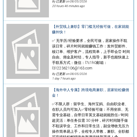
By 已更新 on
08/05/2026
20 hours 46 minutes ago
【外贸线上兼职】零门槛无经验可做，在家就能
赚外快！
✅ 无学历/经验要求，全民可做，居家操作不耽
误日常，碎片时间就能赚钱工作：发外贸邮件、
核订单、维护客户，流程简单，上手即会⏰ 时间
自由、佣金及时结，专人指导，新手也能快速上
手联系方式：微信：l7c1h0邮箱：
l3122362106@163.com
By 已更新 on
08/05/2026
1 day 7 hours ago
【海外华人专属】跨境电商兼职，居家轻松赚佣
金！
✅不限人群：留学生、海外宝妈、自由职业者、
在职人员均可加入✅零经验可做：不用坐班、无
需专业基础，自带日常英文基础就能胜任✅时间
超灵活：单任务仅需 30 分钟，碎片时间随手做
不耽误学业、工作和日常生活，副业增收无压力
操作简单易上手，全程专人带教，兼职、全职都
可安排轻松解锁海外靠谱搞钱新渠道！📩…