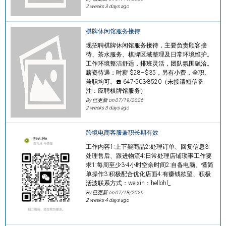
2 weeks 3 days ago
棋牌休闲馆服务接待
现招聘棋牌休闲馆服务接待，主要负责顾客接
待、茶水服务、棋牌区域整理及日常环境维护。
工作环境整洁舒适，排班灵活，团队氛围融洽。
薪资待遇：时薪 $28–$35，另有小费，全职、
兼职均可。☎️ 647-503-8520（未接请短信备
注：应聘棋牌馆服务）
By 已更新 on
07/19/2026
2 weeks 3 days ago
跨境电商客服兼职长期有效
工作内容1:上下架商品2:处理订单、回复信息3:
处理售后、跟进物流4:日常处理店铺琐事工作要
求1:每周至少3-4小时空余时间2:自备电脑、懂简
单操作3:积极配合优化店面4:有赚钱欲望、积极
活波联系方式：weixin：hellohl_
By 已更新 on
07/18/2026
2 weeks 4 days ago