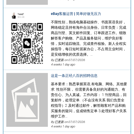
eBay客服运营 | 简单好做无压力
不限性别，熟练电脑基础操作、书面英语良好，
网络稳定且持有海外合法身份。日常负责：完成
商品刊登、英文邮件回复、订单跟进工作。细致
解答客户购物、产品及服务疑问，维护良好客
情，实时追踪物流、完成查件核验。新人全程实
操指导，每日短时居家办公，不占用主业时间，
是安稳增收的优质选择。…
By 已更新 on
07/07/2026
4 weeks 1 day ago
这是一条正经八百的招聘信息
基本要求：熟悉掌握英语,有电脑、网络。其他要
求: 性别不限， 但需要具备良好的沟通能力、有
责任心、为人真诚。工作内容： 1:刊登商品，回
复邮件，处理定单.（不会没有关系 我们负责全
程指导）2:及时通过邮件，解答顾客对产品和购
买服务的疑问，促成销售定单 3:处理好客户关系
维护工作…
By 已更新 on
07/07/2026
4 weeks 1 day ago