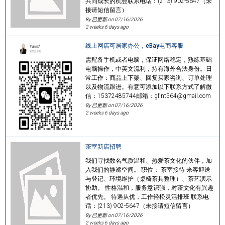
共同成长的机会联系电话：(213) 902-5647（未
接请短信留言）
By 已更新 on
07/16/2026
2 weeks 6 days ago
线上网店可居家办公，eBay电商客服
需配备手机或者电脑，保证网络稳定，熟练基础
电脑操作，中英文流利，持有海外合法身份。日
常工作：商品上下架、回复买家咨询、订单处理
以及物流跟进。有意可添加以下联系方式了解微
信：15372485744邮箱：gfint564@gmail.com
By 已更新 on
07/16/2026
2 weeks 6 days ago
茶室新店招聘
我们寻找数名气质温和、热爱茶文化的伙伴，加
入我们的静谧空间。 职位： 茶室接待 来客迎送
与登记、环境维护（桌椅茶具整理）、茶艺演示
协助。 性格温和，服务意识强，对茶文化有兴趣
者优先。 待遇从优，工作轻松灵活排班 联系电
话：(213) 902-5647（未接请短信留言）
By 已更新 on
07/16/2026
2 weeks 6 days ago