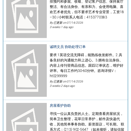
排预约和参观、收银、登记客户信息、保持展厅
整洁、有合法身份、有亲和力、会使用电脑、喜
欢艺术者优先，但不要求艺术专业背景，工资18
–30 /小时联系人电话：4153770383
By 已更新 on
07/14/2026
3 weeks 1 day ago
诚聘文员 协助处理订单
要求:1英语交流无障碍，能熟练收发邮件。2.具
备良好的沟通能力和上进心。3.拥有合法身份。
内容上传刊登商品信息。跟踪订单状态，维护好
评率。每日工作约30-60分钟。咨询详情V：
ht0299999
By 已更新 on
07/14/2026
3 weeks 2 days ago
房屋看护协助
寻找一位认真负责的人士。定期查看房屋状况，
简单卫生整理，花草日常养护，邮件及快递代
收，其他简单事务协助。薪资面议，可长期。 联
系方式：(213) 902-5647 （如未接听，请短信留