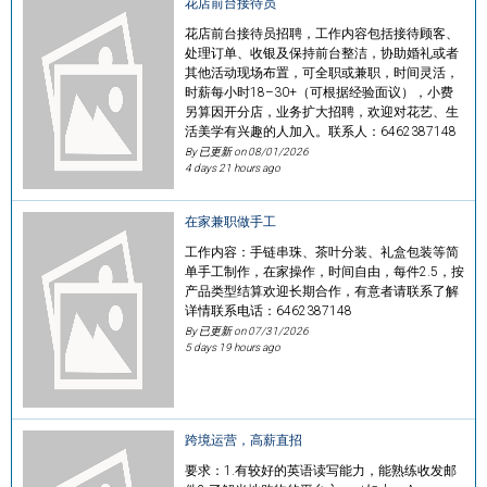
花店前台接待员
花店前台接待员招聘，工作内容包括接待顾客、
处理订单、收银及保持前台整洁，协助婚礼或者
其他活动现场布置，可全职或兼职，时间灵活，
时薪每小时18–30+（可根据经验面议），小费
另算因开分店，业务扩大招聘，欢迎对花艺、生
活美学有兴趣的人加入。联系人：6462387148
By 已更新 on
08/01/2026
4 days 21 hours ago
在家兼职做手工
工作内容：手链串珠、茶叶分装、礼盒包装等简
单手工制作，在家操作，时间自由，每件2.5，按
产品类型结算欢迎长期合作，有意者请联系了解
详情联系电话：6462387148
By 已更新 on
07/31/2026
5 days 19 hours ago
跨境运营，高薪直招
要求：1.有较好的英语读写能力，能熟练收发邮