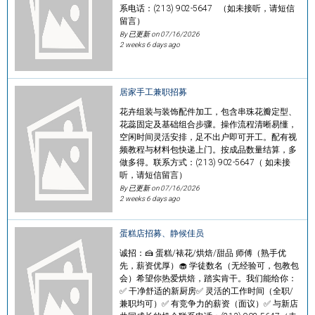
系电话：(213) 902-5647 （如未接听，请短信
留言）
By 已更新 on
07/16/2026
2 weeks 6 days ago
居家手工兼职招募
花卉组装与装饰配件加工，包含串珠花瓣定型、
花蕊固定及基础组合步骤。操作流程清晰易懂，
空闲时间灵活安排，足不出户即可开工。配有视
频教程与材料包快递上门。按成品数量结算，多
做多得。联系方式：(213) 902-5647（ 如未接
听，请短信留言）
By 已更新 on
07/16/2026
2 weeks 6 days ago
蛋糕店招募、静候佳员
诚招：🍰 蛋糕/裱花/烘焙/甜品 师傅（熟手优
先，薪资优厚）🧁 学徒数名（无经验可，包教包
会）希望你热爱烘焙，踏实肯干。我们能给你：
✅ 干净舒适的新厨房✅ 灵活的工作时间（全职/
兼职均可）✅ 有竞争力的薪资（面议）✅ 与新店