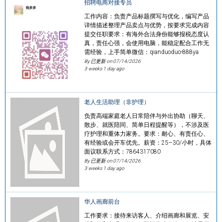
招聘电商对接专员
工作内容：负责产品标题撰写与优化，编写产品
详情描述整理产品卖点与优势，按要求完成内容
提交任职要求：有海外合法身份能够报税态度认
真，责任心强，会使用电脑，能稳定配合工作无
需经验，上手简单微信：qianduoduo-888ya
By 已更新 on
07/14/2026
3 weeks 1 day ago
老人生活助理（非护理）
负责高端家庭老人日常陪伴与外出协助（聊天、
散步、就医陪同、简单日程提醒等），不涉及医
疗护理和重体力家务。要求：耐心、有责任心、
有经验或会开车优先。薪资：25–30/小时，具体
面议联系方式：7864317080
By 已更新 on
07/14/2026
3 weeks 1 day ago
华人画廊前台
工作要求：接待来访客人、介绍画廊和展览、安