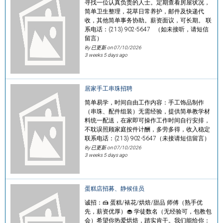
寻找一位认真负责的人士。定期查看房屋状况，
简单卫生整理，花草日常养护，邮件及快递代
收，其他简单事务协助。薪资面议，可长期。 联
系电话：(213) 902-5647 （如未接听，请短信
留言）
By 已更新 on
07/10/2026
3 weeks 5 days ago
居家手工串珠招聘
简单易学，时间自由工作内容：手工饰品制作
（串珠、配件组装）无需经验，提供简单教学材
料统一配送，在家即可操作工作时间自行安排，
不耽误照顾家庭按件计酬，多劳多得，收入稳定
联系电话：(213) 902-5647（未接请短信留言）
By 已更新 on
07/10/2026
3 weeks 5 days ago
蛋糕店招募、静候佳员
诚招：🍰 蛋糕/裱花/烘焙/甜品 师傅（熟手优
先，薪资优厚）🧁 学徒数名（无经验可，包教包
会）希望你热爱烘焙，踏实肯干。我们能给你：