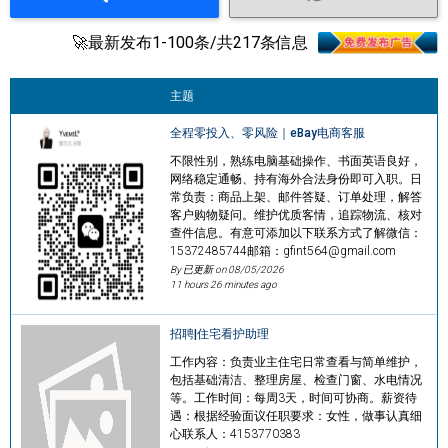
🚀最新发布1-100条/共217条信息
主题
全程零投入、零风险｜eBay电商客服
不限性别，熟练电脑基础操作、书面英语良好，
网络稳定通畅、持有海外合法身份即可入职。日
常负责：商品上架、邮件答疑、订单处理，解答
客户购物疑问。维护优质客情，追踪物流、核对
查件信息。有意可添加以下联系方式了解微信：
15372485744邮箱：gfint564@gmail.com
By 已更新 on
08/05/2026
11 hours 26 minutes ago
招聘|住宅看护助理
工作内容：负责业主住宅日常查看与简单维护，
包括基础清洁、整理房屋、检查门窗、水电情况
等。工作时间：每周3天，时间可协商。薪资待
遇：根据经验面议任职要求：女性，做事认真细
心联系人：4153770383