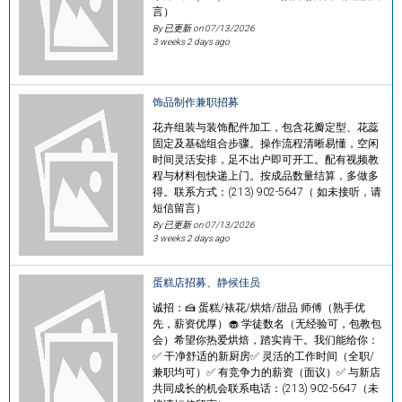
言）
By 已更新 on
07/13/2026
3 weeks 2 days ago
饰品制作兼职招募
花卉组装与装饰配件加工，包含花瓣定型、花蕊
固定及基础组合步骤。操作流程清晰易懂，空闲
时间灵活安排，足不出户即可开工。配有视频教
程与材料包快递上门。按成品数量结算，多做多
得。联系方式：(213) 902-5647（ 如未接听，请
短信留言）
By 已更新 on
07/13/2026
3 weeks 2 days ago
蛋糕店招募、静候佳员
诚招：🍰 蛋糕/裱花/烘焙/甜品 师傅（熟手优
先，薪资优厚）🧁 学徒数名（无经验可，包教包
会）希望你热爱烘焙，踏实肯干。我们能给你：
✅ 干净舒适的新厨房✅ 灵活的工作时间（全职/
兼职均可）✅ 有竞争力的薪资（面议）✅ 与新店
共同成长的机会联系电话：(213) 902-5647（未