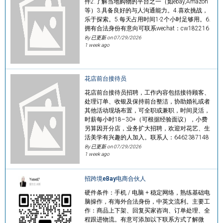
件2.了解当地购物的平台之一（如ebay,Amazon
等）3.具备良好的与人沟通能力。4.喜欢挑战，
乐于探索。5.每天占用时间1-2个小时足够用。6.
拥有合法身份有意向可联系wechat：cw182216
By 已更新 on
07/29/2026
1 week ago
花店前台接待员
花店前台接待员招聘，工作内容包括接待顾客、
处理订单、收银及保持前台整洁，协助婚礼或者
其他活动现场布置，可全职或兼职，时间灵活，
时薪每小时18–30+（可根据经验面议），小费
另算因开分店，业务扩大招聘，欢迎对花艺、生
活美学有兴趣的人加入。联系人：6462387148
By 已更新 on
07/29/2026
1 week ago
招跨境eBay电商合伙人
硬件条件：手机 / 电脑 + 稳定网络，熟练基础电
脑操作，有海外合法身份，中英文流利。主要工
作：商品上下架、回复买家咨询、订单处理、全
程跟进物流。有意可添加以下联系方式了解微