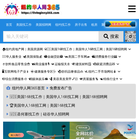
Skip to main content
首页
美国找工作
美国招聘网
纽约找工作
房子出售
租房
聚合页
搜索
🏠纽约房地产网｜美国房源网
🇺🇸美国168找工作｜美国华人168找工网｜美国168招聘网
🤵‍♀️华人服务业
💰美国保险💰
🏦金融贷款🏦
🚗美国二手车网🚙
🛍️消费服务行业🎰
🥤饮料食品零售业🍟
📸商业服务🎙️
✈️运输报关🚢
🏗️建筑材料🪟
📺家庭消费品🧸
🖥️互联网电子产业📱
🩺健康服务专区🩺
💍纺织品奢侈品👜
🛴纽约二手市场网站🧴
🎼综合消费服务🎨
🎞️媒体娱乐📻
💈美容美发美甲💅🏻
⚒️房屋服务🪜
☯️特殊行业✝️
纽约华人网365首页
免费发布广告
🇺🇸美国168找工作｜美国华人168找工网｜美国168招聘网
🏆美国华人168招工网｜美国168找工网
🇺🇸圣何塞找工作｜硅谷华人招聘网