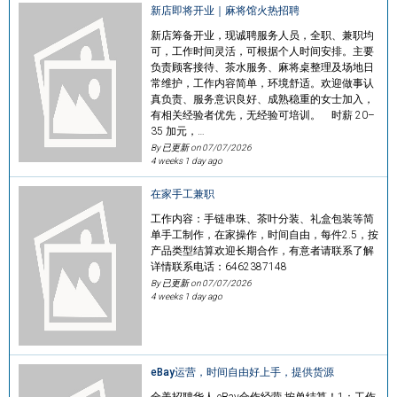
新店即将开业｜麻将馆火热招聘
新店筹备开业，现诚聘服务人员，全职、兼职均
可，工作时间灵活，可根据个人时间安排。主要
负责顾客接待、茶水服务、麻将桌整理及场地日
常维护，工作内容简单，环境舒适。欢迎做事认
真负责、服务意识良好、成熟稳重的女士加入，
有相关经验者优先，无经验可培训。 时薪 20–
35 加元，…
By 已更新 on
07/07/2026
4 weeks 1 day ago
在家手工兼职
工作内容：手链串珠、茶叶分装、礼盒包装等简
单手工制作，在家操作，时间自由，每件2.5，按
产品类型结算欢迎长期合作，有意者请联系了解
详情联系电话：6462387148
By 已更新 on
07/07/2026
4 weeks 1 day ago
eBay运营，时间自由好上手，提供货源
全美招聘华人 eBay合作经营 按单结算！1：工作