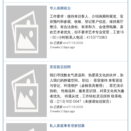
华人画廊前台
工作要求：接待来访客人、介绍画廊和展览、安
排预约和参观、收银、登记客户信息、保持展厅
整洁、有合法身份、有亲和力、会使用电脑、喜
欢艺术者优先，但不要求艺术专业背景，工资18
–30 /小时联系人电话：4153770383
By 已更新 on
07/13/2026
3 weeks 2 days ago
茶室新店招聘
我们寻找数名气质温和、热爱茶文化的伙伴，加
入我们的静谧空间。 职位： 茶室接待 来客迎送
与登记、环境维护（桌椅茶具整理）、茶艺演示
协助。 性格温和，服务意识强，对茶文化有兴趣
者优先。 待遇从优，工作轻松灵活排班 联系电
话：(213) 902-5647（未接请短信留言）
By 已更新 on
07/13/2026
3 weeks 2 days ago
私人家庭事务管家招募