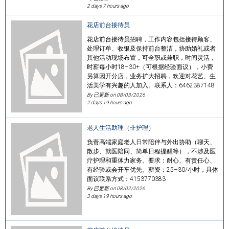
2 days 7 hours ago
花店前台接待员
花店前台接待员招聘，工作内容包括接待顾客、
处理订单、收银及保持前台整洁，协助婚礼或者
其他活动现场布置，可全职或兼职，时间灵活，
时薪每小时18–30+（可根据经验面议），小费
另算因开分店，业务扩大招聘，欢迎对花艺、生
活美学有兴趣的人加入。联系人：6462387148
By 已更新 on
08/03/2026
2 days 19 hours ago
老人生活助理（非护理）
负责高端家庭老人日常陪伴与外出协助（聊天、
散步、就医陪同、简单日程提醒等），不涉及医
疗护理和重体力家务。要求：耐心、有责任心、
有经验或会开车优先。薪资：25–30/小时，具体
面议联系方式：4153770383
By 已更新 on
08/02/2026
3 days 19 hours ago