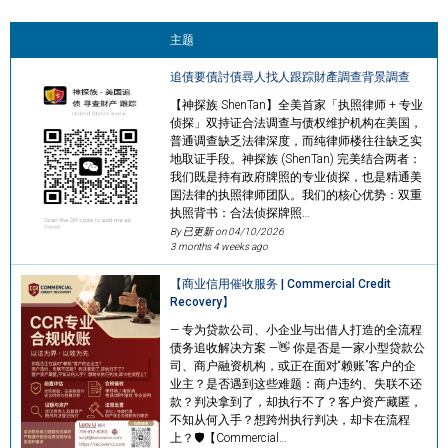
主题
追債要債討債尋人找人跟踪財產調查背景調查
【神探族 ShenTan】全美首家「执照律师 + 专业
侦探」双持证合法调查与债权维护机构在美国，
普通调查缺乏法律深度，而纯律师楼往往缺乏实
地取证手段。神探族 (ShenTan) 完美结合两者：
我们既是持有政府牌照的专业侦探，也是精通美
国法律的执照律师团队。我们的核心优势：双重
执照背书：合法侦探牌照…
By 已更新 on
04/10/2026
3 months 4 weeks ago
【商业信用催收服务 | Commercial Credit
Recovery】
— 专为贷款公司、小企业与出借人打造的全流程
债务追收解决方案 —👋 你是否是一家小型贷款公
司、商户融资机构，或正在面对“赖账”客户的企
业主？是否遇到这些难题：商户违约、失联不还
款？判决拿到了，却执行不了？客户资产藏匿，
不知从何入手？想跨州执行判决，却卡在流程
上？🛡️【Commercial…