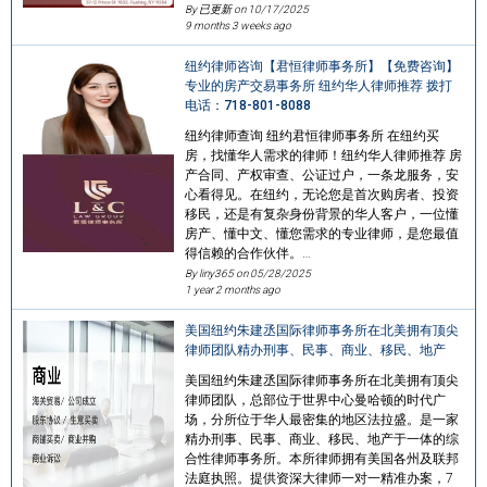
By 已更新 on
10/17/2025
9 months 3 weeks ago
纽约律师咨询【君恒律师事务所】【免费咨询】
专业的房产交易事务所 纽约华人律师推荐 拨打
电话：718-801-8088
纽约律师查询 纽约君恒律师事务所 在纽约买
房，找懂华人需求的律师！纽约华人律师推荐 房
产合同、产权审查、公证过户，一条龙服务，安
心看得见。在纽约，无论您是首次购房者、投资
移民，还是有复杂身份背景的华人客户，一位懂
房产、懂中文、懂您需求的专业律师，是您最值
得信赖的合作伙伴。…
By liny365 on
05/28/2025
1 year 2 months ago
美国纽约朱建丞国际律师事务所在北美拥有顶尖
律师团队精办刑事、民事、商业、移民、地产
美国纽约朱建丞国际律师事务所在北美拥有顶尖
律师团队，总部位于世界中心曼哈顿的时代广
场，分所位于华人最密集的地区法拉盛。是一家
精办刑事、民事、商业、移民、地产于一体的综
合性律师事务所。本所律师拥有美国各州及联邦
法庭执照。提供资深大律师一对一精准办案，7