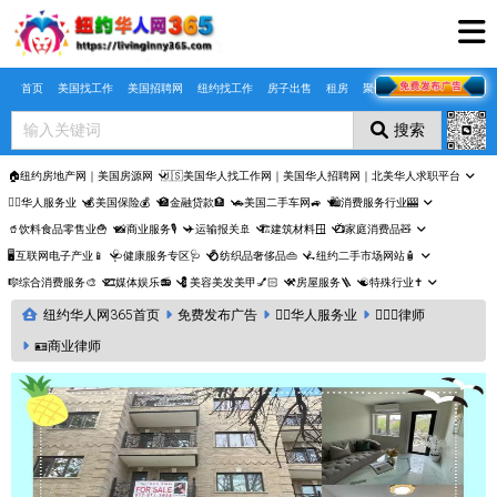
Skip to main content
首页
美国找工作
美国招聘网
纽约找工作
房子出售
租房
聚合页
搜索
🏠纽约房地产网｜美国房源网
🇺🇸美国华人找工作网｜美国华人招聘网｜北美华人求职平台
🤵‍♀️华人服务业
💰美国保险💰
🏦金融贷款🏦
🚗美国二手车网🚙
🛍️消费服务行业🎰
🥤饮料食品零售业🍟
📸商业服务🎙️
✈️运输报关🚢
🏗️建筑材料🪟
📺家庭消费品🧸
🖥️互联网电子产业📱
🩺健康服务专区🩺
💍纺织品奢侈品👜
🛴纽约二手市场网站🧴
🎼综合消费服务🎨
🎞️媒体娱乐📻
💈美容美发美甲💅🏻
⚒️房屋服务🪜
☯️特殊行业✝️
纽约华人网365首页
免费发布广告
🤵‍♀️华人服务业
👨🏼‍⚖️律师
🪪商业律师