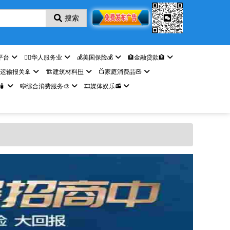
搜索
平台
🤵‍♀️华人服务业
💰美国保险💰
🏦金融贷款🏦
️运输报关🚢
🏗️建筑材料🪟
📺家庭消费品🧸

🎼综合消费服务🎨
🎞️媒体娱乐📻