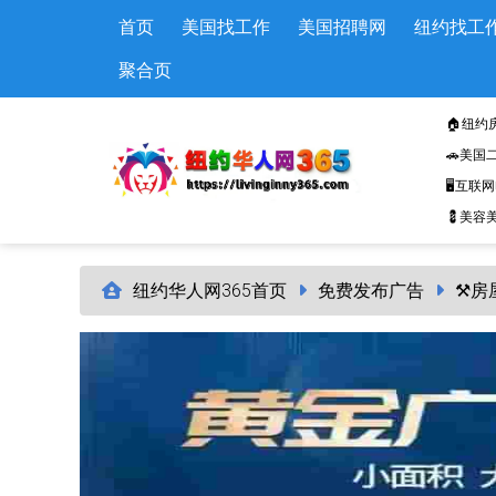
Skip to main content
首页
美国找工作
美国招聘网
纽约找工
聚合页
🏠纽约
🚗美国
🖥️互联
💈美容美
纽约华人网365首页
免费发布广告
⚒️房