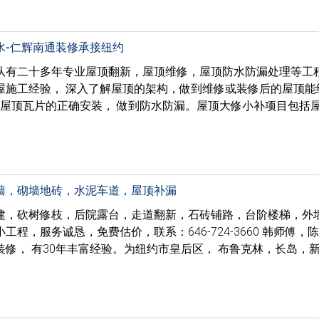
水-仁辉南通装修承接纽约
队有二十多年专业屋顶翻新，屋顶维修，屋顶防水防漏处理等工
屋施工经验， 深入了解屋顶的架构，做到维修或装修后的屋顶能
握屋顶瓦片的正确安装， 做到防水防漏。屋顶大修小补项目包括
墙，砌墙地砖，水泥车道，屋顶补漏
建，砍树修枝，后院露台，走道翻新，石砖铺路，台阶楼梯，外
程，服务诚恳，免费估价，联系：646-724-3660 韩师傅，
修， 有30年丰富经验。为纽约市皇后区， 布鲁克林，长岛，新