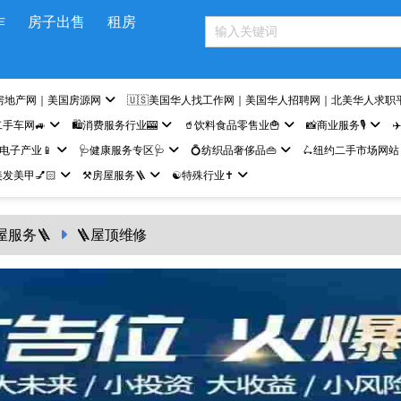
作
房子出售
租房
房地产网｜美国房源网
🇺🇸美国华人找工作网｜美国华人招聘网｜北美华人求职
二手车网🚙
🛍️消费服务行业🎰
🥤饮料食品零售业🍟
📸商业服务🎙️
✈
网电子产业📱
🩺健康服务专区🩺
💍纺织品奢侈品👜
🛴纽约二手市场网站
发美甲💅🏻
⚒️房屋服务🪜
☯️特殊行业✝️
屋服务🪜
🪜屋顶维修