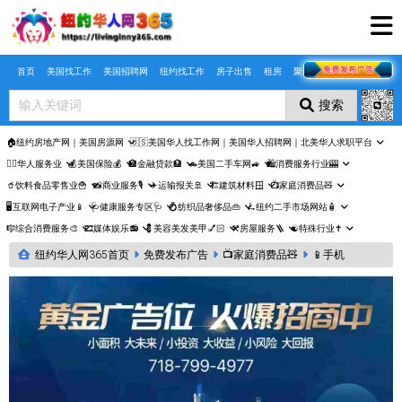
Skip to main content
首页
美国找工作
美国招聘网
纽约找工作
房子出售
租房
聚合页
搜索
🏠纽约房地产网｜美国房源网
🇺🇸美国华人找工作网｜美国华人招聘网｜北美华人求职平台
🤵‍♀️华人服务业
💰美国保险💰
🏦金融贷款🏦
🚗美国二手车网🚙
🛍️消费服务行业🎰
🥤饮料食品零售业🍟
📸商业服务🎙️
✈️运输报关🚢
🏗️建筑材料🪟
📺家庭消费品🧸
🖥️互联网电子产业📱
🩺健康服务专区🩺
💍纺织品奢侈品👜
🛴纽约二手市场网站🧴
🎼综合消费服务🎨
🎞️媒体娱乐📻
💈美容美发美甲💅🏻
⚒️房屋服务🪜
☯️特殊行业✝️
纽约华人网365首页
免费发布广告
📺家庭消费品🧸
📱手机