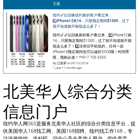
主题
纽约🎷以旧换纽约新的客户看过来，
1️⃣iPhone12换16，只限预定期间$1000，过了
就不知道能不能抵这么多了！
纽约🎷🎷以旧换新的客户看过来，1️⃣iPhone12换
16，只限预定期间$1000，过了就不知道能不能
抵这么多了！2️⃣没有旧手机抵的，任何一款
iPhone16预定期间也可以减价$500哦！时间🈶
限，预购从速！‼️‼️917 705 5555
By 已更新 on
09/10/2024
1 year 11 months ago
北美华人综合分类
信息门户
纽约华人网365是服务北美华人社区的综合分类信息平台，提
供美国华人168找工网、美国168招聘、纽约找工作168，专
注连接纽约、洛杉矶、旧金山及全美华人用户，提供房产、