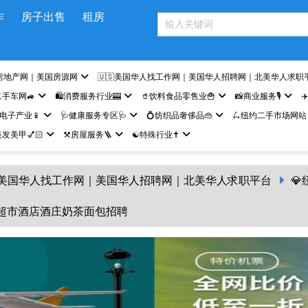
作
房子出售
租房
房地产网｜美国房源网
🇺🇸美国华人找工作网｜美国华人招聘网｜北美华人求职
二手车网🚙
🛍️消费服务行业🎰
🥤饮料食品零售业🍟
📸商业服务🎙️
✈
网电子产业📱
🩺健康服务专区🩺
💍纺织品奢侈品👜
🛴纽约二手市场网站
发美甲💅🏻
⚒️房屋服务🪜
☯️特殊行业✝️
🇸美国华人找工作网｜美国华人招聘网｜北美华人求职平台

约超市酒店酒庄奶茶面包招聘