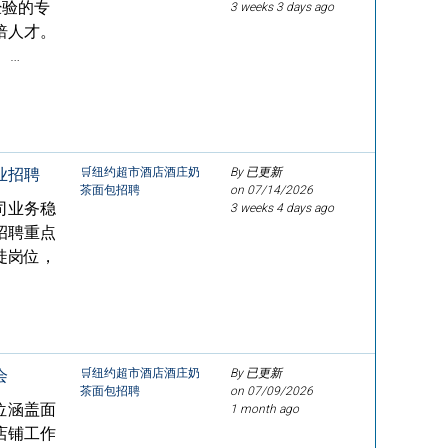
经验的专
3 weeks 3 days ago
焙人才。
）…
业招聘
🛒纽约超市酒店酒庄奶
By 已更新
茶面包招聘
on
07/14/2026
司业务稳
3 weeks 4 days ago
招聘重点
徒岗位，
会
🛒纽约超市酒店酒庄奶
By 已更新
茶面包招聘
on
07/09/2026
位涵盖面
1 month ago
店铺工作