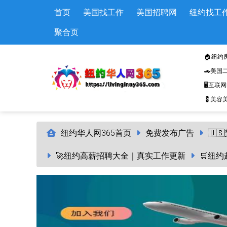
Skip to main content
首页
美国找工作
美国招聘网
纽约找工
聚合页
🏠纽约
🚗美国
🖥️互联
💈美容美
纽约华人网365首页
免费发布广告
🇺
🚀纽约高薪招聘大全｜真实工作更新
🛒纽