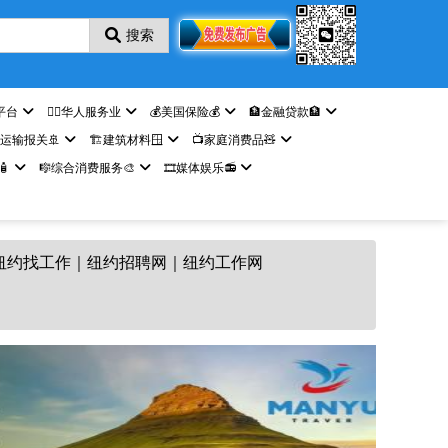
搜索
平台
🤵‍♀️华人服务业
💰美国保险💰
🏦金融贷款🏦
️运输报关🚢
🏗️建筑材料🪟
📺家庭消费品🧸

🎼综合消费服务🎨
🎞️媒体娱乐📻
纽约找工作｜纽约招聘网｜纽约工作网