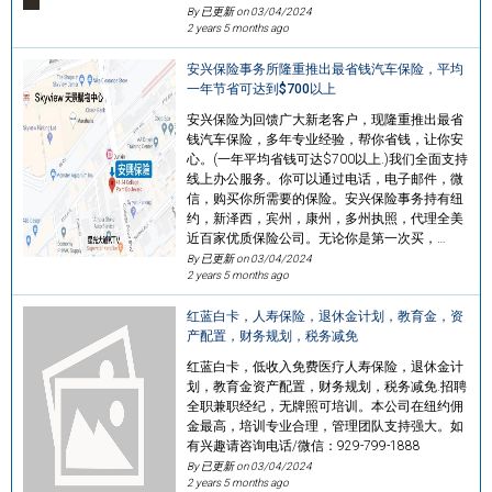
By 已更新 on
03/04/2024
2 years 5 months ago
安兴保险事务所隆重推出最省钱汽车保险，平均
一年节省可达到$700以上
安兴保险为回馈广大新老客户，现隆重推出最省
钱汽车保险，多年专业经验，帮你省钱，让你安
心。(一年平均省钱可达$700以上.)我们全面支持
线上办公服务。你可以通过电话，电子邮件，微
信，购买你所需要的保险。安兴保险事务持有纽
约，新泽西，宾州，康州，多州执照，代理全美
近百家优质保险公司。无论你是第一次买，…
By 已更新 on
03/04/2024
2 years 5 months ago
红蓝白卡，人寿保险，退休金计划，教育金，资
产配置，财务规划，税务减免
红蓝白卡，低收入免费医疗人寿保险，退休金计
划，教育金资产配置，财务规划，税务减免.招聘
全职兼职经纪，无牌照可培训。本公司在纽约佣
金最高，培训专业合理，管理团队支持强大。如
有兴趣请咨询电话/微信：929-799-1888
By 已更新 on
03/04/2024
2 years 5 months ago