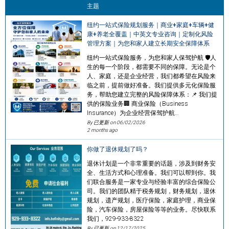
主题
纽约一站式保险规划服务｜商业+家庭+车辆+健
康+养老全覆盖｜中英文专业咨询｜定制化风险
管理方案｜为您和家人建立长期安全保障体系
纽约一站式保险服务，为您和家人保驾护航 🛡️人
生的每一个阶段，都需要不同的保障。无论是个
人、家庭，还是企业经营，我们都希望在风险来
临之前，提前做好准备。我们提供多元化保险服
务，帮助您建立完整的风险保障体系：📌 我们提
供的保险业务🏢 商业保险（Business
Insurance）为企业经营保驾护航…
By 已更新 on
06/02/2026
2 months ago
你做了退休规划了吗？
退休计划是一个非常重要的话题，涉及到财务安
全、生活方式和心理准备。我们可以帮到你。我
们联合服务是一家专业与经验丰富的综合保险公
司。我们的团队精于税务规划，财务规划，退休
规划，遗产规划，医疗保险，家庭护理，商业保
险，汽车保险，房屋保险等等的业务。尽快联系
我们，929-933-8322
By 已更新 on
12/17/2025