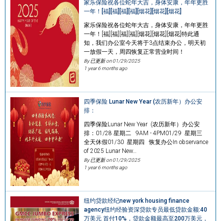
家乐保险祝各位蛇年大吉，身体安康，年年更胜
一年！[福][福][福][福][烟花][烟花][烟花]
家乐保险祝各位蛇年大吉，身体安康，年年更胜
一年！[福][福][福][福][烟花][烟花][烟花]特此通
知，我们办公室今天将于3点结束办公，明天初
一放假一天，周四恢复正常营业时间！
By 已更新 on
01/29/2025
1 year 6 months ago
四季保险 Lunar New Year (农历新年）办公安
排：
四季保险Lunar New Year (农历新年）办公安
排：01/28 星期二 9AM - 4PM01/29 星期三
全天休假01/30 星期四 恢复办公In observance
of 2025 Lunar New…
By 已更新 on
01/29/2025
1 year 6 months ago
纽约贷款经纪new york housing finance
agency纽约经验资深贷款专员最低贷款金额:40
万美元 首付10%，贷款金额最高至200万美元，