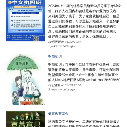
2024年上一期的优秀学员给新学员分享了考试经
验，好多人在国内都曾经是各种行业的佼佼者，
来到美国为了孩子，为了家庭就牺牲自己，但是
通过我们的课程，可以重新开始进入一个更好的
自己还能帮助到更多的人了解到财务规划的理
念，帮助移民们建立正确的在美国的财务观念，
做好自己家庭的教育，退休，保障规划，…
By 已更新 on
04/22/2024
2 years 3 months ago
财商知识
财商知识：在美国生活除了有医疗保险外，是应
该先配置重大疾病险、身故寿险、还是先配置理
财型保险和年金呢？#一个將余生献给保险事业
的人Molly地产团队&理财wechat: moli58605860
By 已更新 on
03/20/2024
2 years 4 months ago
储蓄教育基金
纽约市公立学校的一、二级的家长你们好😀最近
你们应该有收到政府发给你们的号召大家为孩子