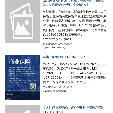
誠安保險 紐約汽車，房屋，商業保險，事故理
賠，交通局業務代辦，安全減分課
客觀專業，方便快捷，真誠耐心業務範圍：車子
保險 房屋保險商業保險 事故理賠安全駕駛課/減
分課（保費最高可減10%）交通局業務代辦（車
牌，過戶，行車證，等等）EZ PASS(賬戶申請，
更新信息，罰單問題等）歡迎咨詢，免費估價电
话：718-550-8588電子郵箱：
amcoverages@gmail.…
By 已更新 on
03/04/2024
2 years 5 months ago
各类一条龙服务 646-350-9657
商业+ 个人 Property & Casulty【商业保险】【卡
车保险】【USDOT各类一条龙服务，MC
number ， HUT， BOC-3， APR plate , IFTA
,UCR, 2290 form 】【免费咨询】安全课-帮车险
便宜10% 保费会计报税，公司设立，…
By 已更新 on
03/04/2024
2 years 5 months ago
本人持证 免费为您申请办理纽约免费医疗保险
917-912-8798