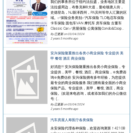
我们的事务所位于纽约法拉盛，业务地区主要是
法拉盛周边，布鲁克林8大道，曼哈顿唐人街，
史德登岛，NJ新泽西州，PA滨州等华人汇聚的区
域。✅保险业务类别✅汽车保险 TLC电召车保险
卡车保险 面包车VAN 摩托车 房车保险 古董车
Classic Car.✅房屋保险 公寓保险Condo&Coop…
By 已更新 on
03/04/2024
2 years 5 months ago
安兴保险隆重推出各类小商业保险 专业提供 美
甲 餐馆 酒庄 商业保险
好消息!!! 安兴保险隆重推出各类小商业保险，专
业提供，美甲，餐馆, 酒庄，商业保险，❇️免费咨
询❇️免费估价.安兴保险拥有多年经验，为您提供
最专业的商业保险服务.我们拥有最全面的小商业
保险产品。专业提供，美甲，餐馆, 酒庄，商业
保险。(欢迎来电咨询，或者添加我们的办公微信
号: (…
By 已更新 on
03/04/2024
2 years 5 months ago
汽车房屋人寿医疗各类保险
永安保险代理各种保险，欢迎咨询测算！4210B