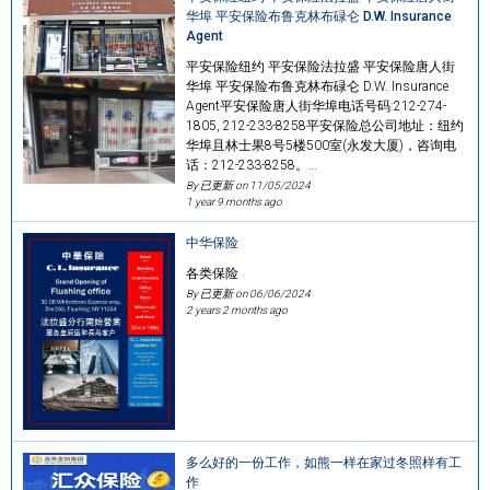
华埠 平安保险布鲁克林布碌仑 D.W. Insurance
Agent
平安保险纽约 平安保险法拉盛 平安保险唐人街
华埠 平安保险布鲁克林布碌仑 D.W. Insurance
Agent平安保险唐人街华埠电话号码:212-274-
1805, 212-233-8258平安保险总公司地址：纽约
华埠且林士果8号5楼500室(永发大厦)，咨询电
话：212-233-8258。…
By 已更新 on
11/05/2024
1 year 9 months ago
中华保险
各类保险
By 已更新 on
06/06/2024
2 years 2 months ago
多么好的一份工作，如熊一样在家过冬照样有工
作