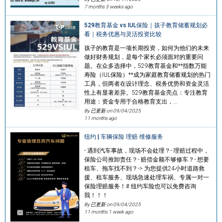
7 months 3 weeks ago
529教育基金 vs IUL保险｜孩子教育储蓄规划必
看｜税务优惠与灵活投资比较
孩子的教育是一项长期投资，如何为他们的未来
做好财务规划，是每个家长必须面对的重要问
题。在众多选择中，529教育基金和**指数万能
寿险（IUL保险）**成为家庭教育储蓄规划的热门
工具，但两者在设计理念、税务优势和资金灵活
性上有显著差异。529教育基金亮点：专注教育
用途：资金专用于合格教育支出，…
By 已更新 on
09/04/2025
11 months ago
纽约 | 车辆保险 理赔 维修服务
- 遇到汽车事故，现场不会处理？- 理赔过程中，
保险公司推卸责任？- 赔偿金额不够修车？- 想要
租车、拖车找不到？-> 为您提供24小时道路救
援、租车服务、现场急速处理车祸、专属一对一
保险理赔服务！# 纽约车险也可以免费咨询
我！！！
By 已更新 on
09/04/2025
11 months 1 week ago