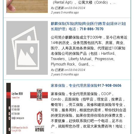
（Rental Apt）、公寓大楼（Condo）、…
By 已更新 on
03/04/2024
2 years 5 months ago
麒麟保险(车险|房险|商业|医疗|教育金|退休计划|
长期护理）电话：718-886-7070
公司简介麒麟保险成立于2009年，至今已有将近
14年的历史，业务范围包括汽车、房屋、商业、
医疗、人寿及其他各类保险。代理超过100家知
名保险公司的保险产品（包括：Hartford、
Travelers、Liberty Mutual、Progressive、
Plymouth Rock、Guard、…
By 已更新 on
03/04/2024
2 years 5 months ago
家泰保险，专业代理房屋保险917-908-0606
家泰保险，专业代理房屋保险，COOP，
Condo，店面保险（指甲店，理发店，按摩店，
餐馆等），劳工保险，装修和建筑保险等专业，
可靠，服务周到，根据您的需求，帮你找到合适
的便宜的保险。如果你觉得你现在的保费太贵，
不要犹豫，赶快联系我们吧一个电话，足不出
户，就能帮您办理，欢迎大家免费咨询！地址：
…