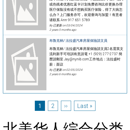
或伤残者优惠红蓝卡计划免费咨询比价更换办理
医疗保险没有或不想购买医疗保险，得了大病怎
么办？上门服务亦可，欢迎垂询与加盟！有意者
请联系 Ann 917 651 5789
By 已更新 on
03/04/2024
2 years 5 months ago
布魯克林/ 法拉盛汽車房屋保險請文員
布魯克林/ 法拉盛汽車房屋保險請文員2名需英文
流利新手可培訓有意請電 +1 (929) 277-2737 簡
歷請郵至 Jay@nynib.com工作地点：法拉盛时
薪：面议
By 已更新 on
02/05/2024
2 years 6 months ago
Pagination
Page
Page
Next page
Last page
1
2
››
Last »
北美华人综合分类