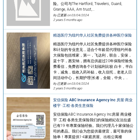
险。公司与The Hartford, Travelers, Guard,
Grange, AAA, Am trust,…
By 已更新 on
03/04/2024
2 years 5 months ago
精选医疗为纽约华人社区免费提供各种医疗保险
精选医疗为纽约华人社区免费提供各种医疗保险
和计划的专业意见，适合个年龄层代理纽约州各
大保险包括维家，第一，飞达利，联合，安保，
蓝十字，惠安纳，拥有总供超过20年保险经验免
费看信，免费咨询各个计划福利比较 白卡，半白
卡，减免，低收入药补贴，收入信托，老老人日
间活动中心，长期护理(长者，全能，中央，…
By 已更新 on
03/04/2024
2 years 5 months ago
安信保险 ABC Insurance Agency Inc 房屋·商业
楼宇 ·工程·各类生意保险
安信保险ABC Insurance Agency Inc房屋·商业楼
宇 ·工程·各类生意保险我们的保險經紀在法拉盛
已有19 年專業保險经验。我们代理几十家保險公
司的產品。我们会为您提供最便宜，最可靠的保
險单！專業提供1-4家庭房屋、出租公寓楼