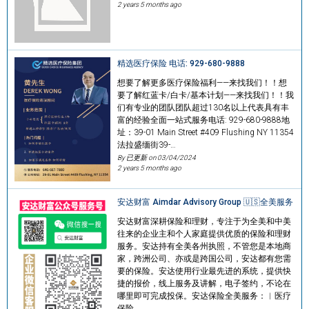
2 years 5 months ago
精选医疗保险 电话: 929-680-9888
想要了解更多医疗保险福利——来找我们！！想
要了解红蓝卡/白卡/基本计划——来找我们！！我
们有专业的团队团队超过130名以上代表具有丰
富的经验全面一站式服务电话: 929-680-9888地
址：39-01 Main Street #409 Flushing NY 11354
法拉盛缅街39-…
By 已更新 on
03/04/2024
2 years 5 months ago
安达财富 Aimdar Advisory Group 🇺🇸全美服务
安达财富深耕保险和理财，专注于为全美和中美
往来的企业主和个人家庭提供优质的保险和理财
服务。安达持有全美各州执照，不管您是本地商
家，跨洲公司、亦或是跨国公司，安达都有您需
要的保险。安达使用行业最先进的系统，提供快
捷的报价，线上服务及讲解，电子签约，不论在
哪里即可完成投保。安达保险全美服务：︱医疗
保险…