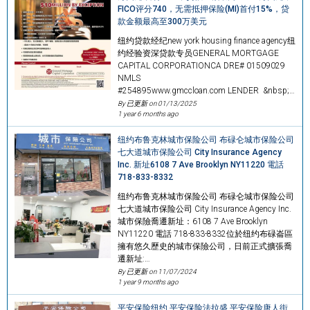
FICO评分740，无需抵押保险(MI)首付15%，贷
款金额最高至300万美元
纽约贷款经纪new york housing finance agency纽
约经验资深贷款专员GENERAL MORTGAGE
CAPITAL CORPORATIONCA DRE# 01509029
NMLS
#254895www.gmccloan.com LENDER &nbsp;…
By 已更新 on
01/13/2025
1 year 6 months ago
纽约布鲁克林城市保险公司 布碌仑城市保险公司
七大道城市保险公司 City Insurance Agency
Inc. 新址6108 7 Ave Brooklyn NY11220 電話
718-833-8332
纽约布鲁克林城市保险公司 布碌仑城市保险公司
七大道城市保险公司 City Insurance Agency Inc.
城市保險喬遷新址：6108 7 Ave Brooklyn
NY11220 電話 718-833-8332位於纽约布碌崙區
擁有悠久歷史的城市保險公司，日前正式擴張喬
遷新址:…
By 已更新 on
11/07/2024
1 year 9 months ago
平安保险纽约 平安保险法拉盛 平安保险唐人街