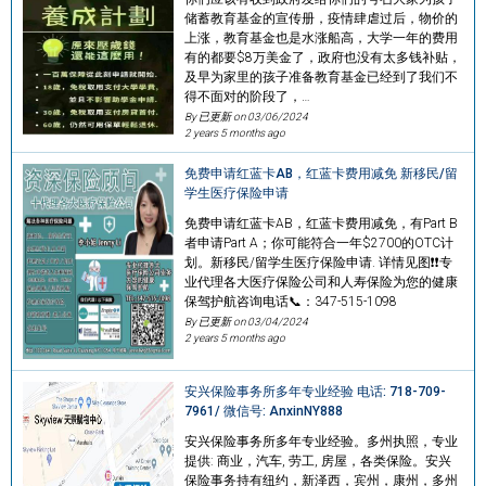
储蓄教育基金的宣传册，疫情肆虐过后，物价的
上涨，教育基金也是水涨船高，大学一年的费用
有的都要$8万美金了，政府也没有太多钱补贴，
及早为家里的孩子准备教育基金已经到了我们不
得不面对的阶段了，…
By 已更新 on
03/06/2024
2 years 5 months ago
免费申请红蓝卡AB，红蓝卡费用减免 新移民/留
学生医疗保险申请
免费申请红蓝卡AB，红蓝卡费用减免，有Part B
者申请Part A；你可能符合一年$2700的OTC计
划。新移民/留学生医疗保险申请. 详情见图❗❗专
业代理各大医疗保险公司和人寿保险为您的健康
保驾护航咨询电话📞：347-515-1098
By 已更新 on
03/04/2024
2 years 5 months ago
安兴保险事务所多年专业经验 电话: 718-709-
7961/ 微信号: AnxinNY888
安兴保险事务所多年专业经验。多州执照，专业
提供: 商业，汽车, 劳工, 房屋，各类保险。安兴
保险事务持有纽约，新泽西，宾州，康州，多州