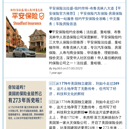
平安保险法拉盛-纽约华埠-布鲁克林八大道【平
安保险官方推荐】｜平安保险汽车保险·房屋保险
·商业险一站服务 纽约平安保险全攻略｜中文服
务｜车险房险首选
🛡️平安保险纽约全攻略｜法拉盛、曼哈顿、布鲁
克林华人首选保险公司深度解析。平安保险纽约
三大华人保险分部推荐：平安保险法拉盛、曼哈
顿华埠、布鲁克林八大道，专注汽车保险、房屋
保险、人寿与商业保险，华语服务、理赔协助、
报价灵活，深受华人社区信赖！华人最信赖的纽
约保险公司之一！法拉盛、曼哈顿、…
By liny365 on
07/30/2025
1 year ago
🇺🇸从1776年美国独立建国， 到如今走过249
年， 这片土地孕育了无数传奇， 也书写了经
济， 科技和文化的辉煌
🇺🇸从1776年美国独立建国， 到如今走过249
年， 这片土地孕育了无数传奇， 也书写了经
济， 科技和文化的辉煌❤️ 而在这片追梦者的乐
土上， 早在1752年， 本杰明 富兰克林就创办了
美国第一家火灾保险公司， 开启了美国保险业的
篇章， 比美国建国还要早24年！❤️ 273 年来，…