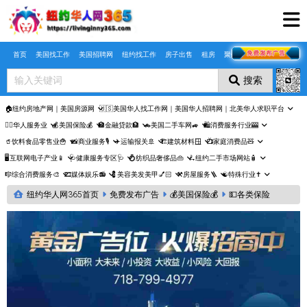
Skip to main content
首页
美国找工作
美国招聘网
纽约找工作
房子出售
租房
聚合页
搜索
🏠纽约房地产网｜美国房源网
🇺🇸美国华人找工作网｜美国华人招聘网｜北美华人求职平台
🤵‍♀️华人服务业
💰美国保险💰
🏦金融贷款🏦
🚗美国二手车网🚙
🛍️消费服务行业🎰
🥤饮料食品零售业🍟
📸商业服务🎙️
✈️运输报关🚢
🏗️建筑材料🪟
📺家庭消费品🧸
🖥️互联网电子产业📱
🩺健康服务专区🩺
💍纺织品奢侈品👜
🛴纽约二手市场网站🧴
🎼综合消费服务🎨
🎞️媒体娱乐📻
💈美容美发美甲💅🏻
⚒️房屋服务🪜
☯️特殊行业✝️
纽约华人网365首页
免费发布广告
💰美国保险💰
💵各类保险