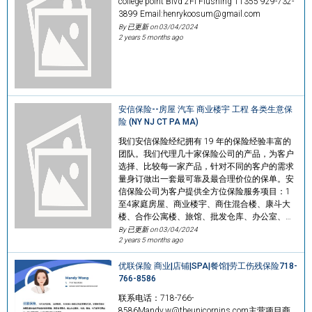
college point Blvd 2Fl Flushing 11355 929-732-
3899 Email:henrykoosum@gmail.com
By 已更新 on
03/04/2024
2 years 5 months ago
安信保险--房屋 汽车 商业楼宇 工程 各类生意保
险 (NY NJ CT PA MA)
我们安信保险经纪拥有 19 年的保险经验丰富的
团队。我们代理几十家保险公司的产品，为客户
选择、比较每一家产品，针对不同的客户的需求
量身订做出一套最可靠及最合理价位的保单。安
信保险公司为客户提供全方位保险服务项目：1
至4家庭房屋、商业楼宇、商住混合楼、康斗大
楼、合作公寓楼、旅馆、批发仓库、办公室、…
By 已更新 on
03/04/2024
2 years 5 months ago
优联保险 商业|店铺|SPA|餐馆|劳工伤残保险718-
766-8586
联系电话：718-766-
8586Mandy.w@theunicornins.com主营项目商