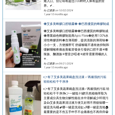
难入口。但它却有超过200种对人体有益的营
养。✔…
By 已更新 on
10/02/2024
1 year 10 months ago
🐝艾多美蜂膠口腔噴霧🐝 🐝巴西優質的蜂膠制成
🐝艾多美蜂膠口腔噴霧🐝🐝巴西優質的蜂膠制成
🐝專業綠色蜂膠制造商Apis Flora🐝使用100%水
溶性蜂膠原料🐝含薄荷醇，提供清新的薄荷味🐝
小小一支，方便攜带可 舒緩喉嚨不適有效抑制和
缓解咽喉疼痛改善氣管發炎引發的口腔不適✳️嗜
辣族、酗酒族✳️聲音沙啞者✳️經常需要用嗓的人
✳…
By 已更新 on
09/21/2024
1 year 10 months ago
👉有了艾多美蔬果碗盘洗洁液 ✅再顽强的污垢
轻轻松松干干净净
👉有了艾多美蔬果碗盘洗洁液✅再顽强的污垢 轻
轻松松干干净净👉一罐抵十罐❗天然植物萃取为
主要成分具生物分解性能在水中溶解减少环境污
染👍艾多美蔬果清洁液方便又好用不用烦恼哪一
罐是洗马桶🚽哪一罐是洗浴缸🛁哪一罐是洗地🏠
最重要的是不伤玉手🤲手不会痛痛也不再痒痒😁