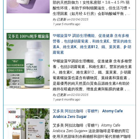
部的天然防御力！女性私密部 = 3.8～4.5 Ph 弱
酸性环境，有助于抑制细菌滋生，但生活习惯 +
生理因素（如月经 & 行房）会影响酸碱平衡，…
By 已更新 on
03/04/2025
1 year 5 months ago
💚螺旋藻💚 調節生理機能、促進健康 含有多種
營養，包括β胡蘿蔔素，和維生素E。豐富的維生
素A、維生素K、維生素B12、鐵、葉黃素、β-胡
蘿蔔素
💚螺旋藻💚調節生理機能、促進健康 含有多種營
養，包括β胡蘿蔔素，和維生素E。豐富的維生素
A、維生素K、維生素B12、鐵、葉黃素、β-胡蘿
蔔素螺旋藻也還含有礦物質、葉綠素和藻藍素，
是最優秀的純天然蛋白質食品源維生素A有助於
維持在暗處的視覺、增進皮膚與黏膜的健康，…
By 已更新 on
02/03/2025
1 year 6 months ago
艾多美 阿拉比咖啡（零糖!!!） Atomy Cafe
Arabica Zero Sugar
艾多美 阿拉比咖啡（零糖!!!）Atomy Cafe
Arabica Zero Sugar🍬 这款新咖啡是零糖的而它
使用天然甜味剂赤藓糖醇和甜叶菊代替糖🫘咖啡