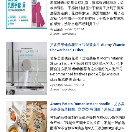
塑膠味道✅使用天然乳膠，質感很細膩順滑，柔
軟有彈性，手感特別舒服✅手套從手指到手腕厚
度是漸進的，花紋特別深，防滑性能好，用了洗
潔精也不打滑✅手套使用時候，手指不會有濕粘
的感覺，洗熱水也不感到燙手✅…
By 已更新 on
06/13/2024
2 years 1 month ago
艾多美维他命花洒 + 过滤装备🚿 Atomy Vitamin
Shower head + Filter
艾多美维他命花洒 + 过滤装备🚿Atomy Vitamin
Shower head + Filter没有过滤这些水的话，也不
懂会这么肮脏 😱😱推荐有这些顾虑的人使用 👇
Recommended for these people 👇👍Sensitive
skin 敏感皮肤 👍Hair…
By 已更新 on
06/13/2024
2 years 1 month ago
Atomy Potato Ramen Instant noodle ~ 艾多美
馬鈴薯蔬菜拉麵...😍😍😍 韩国生产原装进口的
整颗的马铃薯制作而成🥔每包含有6000毫克的膳
食纤维～“我是含五颗土豆的拉面，不是一般的泡
面哦”❌不含麵粉❌防腐劑❌人工添加劑❌無添加味