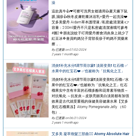
澡
這款真牛👍❤可擦可洗男女都適用👍夏天腋下鼠
蹊,濕疹👍秋冬皮膚乾癢沐浴乳+愛丹一起洗澡❤️
艾多美愛丹 Aidam草本護理液 /私密處清潔液 👉
容量：200ml愛丹不只是私密處清潔液哦可參考
#圖2🔷️朋友說蚊子叮用愛丹擦會消炎身上就少了
紅豆冰🔷️會員昀媽兒子背部長疹子昀媽不買藥來
擦，…
By 已更新 on
07/02/2024
2 years 1 month ago
消炎❗补充水分❗调节荷尔蒙❗ 淡斑变美❗ 红石榴 ✅
水果中的红宝石❤️ ✅也被称为「抗氧化之王」
消炎❗补充水分❗调节荷尔蒙❗淡斑变美❗红石榴✅水
果中的红宝石❤️✅也被称为「抗氧化之王」红石
榴果实中含有丰富的石榴多酚和花青素等物质～
对抗氧化 ～抗发炎～皮肤亮丽美白淡斑都有加强
效果是古代就受重视的保健美容健康水果【艾多
美红石榴果冻】Atomy Pomegranate Jelly （60
包）…
By 已更新 on
06/21/2024
2 years 1 month ago
艾多美 凝萃煥髮三部曲👱‍♀️ Atomy Absolute Hair