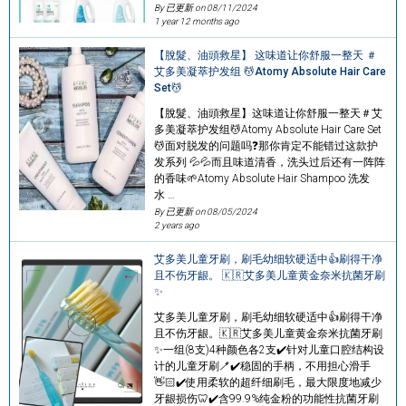
By 已更新 on
08/11/2024
1 year 12 months ago
【脫髮、油頭救星】 这味道让你舒服一整天 ＃
艾多美凝萃护发组 💆Atomy Absolute Hair Care
Set💆
【脫髮、油頭救星】这味道让你舒服一整天＃艾
多美凝萃护发组💆Atomy Absolute Hair Care Set
💆面对脱发的问题吗❓那你肯定不能错过这款护
发系列 💦💦而且味道清香，洗头过后还有一阵阵
的香味🌱Atomy Absolute Hair Shampoo 洗发
水 …
By 已更新 on
08/05/2024
2 years ago
艾多美儿童牙刷，刷毛幼细软硬适中👍刷得干净
且不伤牙龈。 🇰🇷艾多美儿童黄金奈米抗菌牙刷
✨
艾多美儿童牙刷，刷毛幼细软硬适中👍刷得干净
且不伤牙龈。🇰🇷艾多美儿童黄金奈米抗菌牙刷
✨一组(8支)4种颜色各2支✔️针对儿童口腔结构设
计的儿童牙刷🪥✔️稳固的手柄，不用担心滑手
👋🏻✔️使用柔软的超纤细刷毛，最大限度地减少
牙龈损伤🦷✔️含99.9%纯金粉的功能性抗菌牙刷