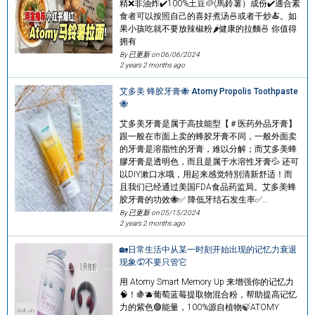
精❌非油炸✔️100%土豆🥔(馬鈴薯）成份✔️適合素
食者可以按照自己的喜好煮汤🍜或者干炒🍝。如
果小孩吃就不要放辣椒粉🌶健康的拉麵🍜 你值得
拥有
By 已更新 on
06/06/2024
2 years 2 months ago
艾多美 蜂胶牙膏🐝 Atomy Propolis Toothpaste
🐝
艾多美牙膏是属于高技能型【＃医药外品牙膏】
跟一般在市面上卖的蜂胶牙膏不同，一般外面卖
的牙膏是溶脂性的牙膏，难以分解；而艾多美蜂
膠牙膏是透明色，而且是属于水溶性牙膏💦 还可
以DIY漱口水哦，用起来感觉特別清新舒适！而
且我们已经通过美国FDA食品药监局。艾多美蜂
胶牙膏的功效🐝✅ 降低牙结石发生率✅…
By 已更新 on
05/15/2024
2 years 2 months ago
🏡日常生活中从某一时刻开始出现的记忆力衰退
现象🤦不要只管它
用 Atomy Smart Memory Up 来增强你的记忆力
🧠！🍇🫐葡萄蓝莓提取物混合粉，帮助提高记忆
力的紫色🟣能量，100%源自植物🍃ATOMY