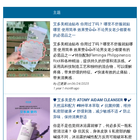
主题
艾多美精油贴布 你用过了吗？ 哪里不舒服就贴
哪里 使用简单 效果赞👍👍 不论男女老少都要有
的必需品之一
艾多美精油贴布 你用过了吗？哪里不舒服就贴哪
里 使用简单 效果赞👍👍不论男女老少都要有的
必需品之一✔特别配制Flemingia Philippinensis
Root和各种精油，提供持久的舒缓和清凉感。✔
采用高科技制造工艺和独特的混合物，可以缓解
疼痛，带来舒缓的特征。✔快速有效的止痛贴，
带来清爽感…
By 已更新 on
06/24/2025
1 year 1 month ago
🛡 艾多美爱丹 ATOMY AIDAM CLEANSER 🛡 ✔
天然温和配方 #8种草本萃取 ✔ 抗菌抑菌，维持
私密部健康 ✔ 舒缓刺激，减少敏感不适 ✔ 防止
异味，保持清爽舒适
你是不是也觉得沐浴露就够了，何必多买一瓶私
密清洁液？ 😅 但其实，身体皮肤 & 私密部的酸
碱值不同，沐浴露的碱性配方反而可能破坏私密