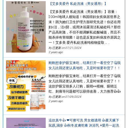
【艾多美爱丹 私处洗液（男女通用）】
【艾多美爱丹 私处洗液（男女通用）】容量：
200ml地球人都知道！韩国得妇女疾病居世界之
末！因为她们卫生护理方面研究先进！你还在用
妇x洁，洁x阴，或用沐浴露清洁私秘处吗？那些
产品高刺激，不但不能调解私处酸碱值，而且不
能杀掉有害细菌！这也是反复妇科病发作原因之
一！艾多美 爱丹私处洗液纯植物提取，…
By 已更新 on
07/21/2024
2 years ago
刚刚想拿护眼宝来吃，结果打开一看空空了🤐我
女儿比我还更认真地吃，又是时候要补货了！！
刚刚想拿护眼宝来吃，结果打开一看空空了🤐我
女儿比我还更认真地吃，又是时候要补货了！！
这款护眼宝很多人订购，眼睛👀模糊、眼睛泛
红、刺痛等问题都可以获得改善，大力推荐👍👍
By 已更新 on
07/09/2024
2 years ago
這款真牛👍 ❤可擦可洗 男女都適用 👍夏天腋下
鼠蹊,濕疹 👍秋冬皮膚乾癢 沐浴乳 +愛丹一起洗