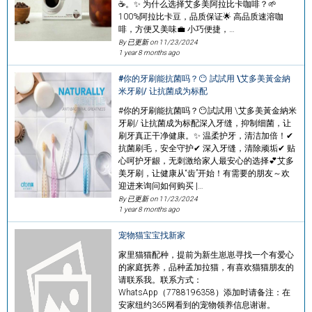
☕。✨ 为什么选择艾多美阿拉比卡咖啡？🌱
100%阿拉比卡豆，品质保证🌟 高品质速溶咖
啡，方便又美味💼 小巧便捷，…
By 已更新 on
11/23/2024
1 year 8 months ago
#你的牙刷能抗菌吗？😶 試試用 \艾多美黃金納
米牙刷/ 让抗菌成为标配
#你的牙刷能抗菌吗？😶試試用 \艾多美黃金納米
牙刷/ 让抗菌成为标配深入牙缝，抑制细菌，让
刷牙真正干净健康。✨ 温柔护牙，清洁加倍！✔
抗菌刷毛，安全守护✔ 深入牙缝，清除顽垢✔ 贴
心呵护牙龈，无刺激给家人最安心的选择💕艾多
美牙刷，让健康从“齿”开始！有需要的朋友～欢
迎进来询问如何购买 |…
By 已更新 on
11/23/2024
1 year 8 months ago
宠物猫宝宝找新家
家里猫猫配种，提前为新生崽崽寻找一个有爱心
的家庭抚养，品种孟加拉猫，有喜欢猫猫朋友的
请联系我。联系方式：
WhatsApp（7788196358）添加时请备注：在
安家纽约365网看到的宠物领养信息谢谢。