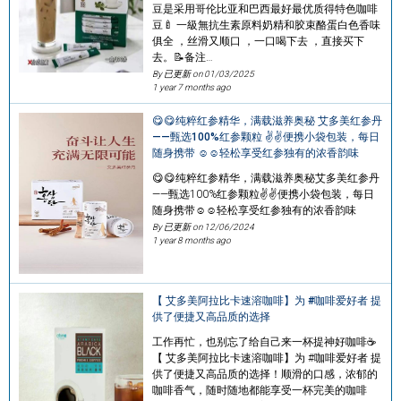
豆是采用哥伦比亚和巴西最好最优质得特色咖啡
豆🍼 一級無抗生素原料奶精和胶束酪蛋白色香味
俱全 ，丝滑又顺口 ，一口喝下去 ，直接买下
去。📝备注…
By 已更新 on
01/03/2025
1 year 7 months ago
😋😋纯粹红参精华，满载滋养奥秘 艾多美红参丹
——甄选100%红参颗粒 ✌✌便携小袋包装，每日
随身携带 ☺☺轻松享受红参独有的浓香韵味
😋😋纯粹红参精华，满载滋养奥秘艾多美红参丹
——甄选100%红参颗粒✌✌便携小袋包装，每日
随身携带☺☺轻松享受红参独有的浓香韵味
By 已更新 on
12/06/2024
1 year 8 months ago
【 艾多美阿拉比卡速溶咖啡】为 #咖啡爱好者 提
供了便捷又高品质的选择
工作再忙，也别忘了给自己来一杯提神好咖啡☕
【 艾多美阿拉比卡速溶咖啡】为 #咖啡爱好者 提
供了便捷又高品质的选择！顺滑的口感，浓郁的
咖啡香气，随时随地都能享受一杯完美的咖啡