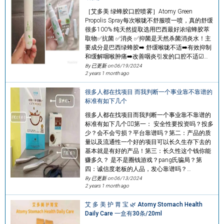
［艾多美 绿蜂胶口腔喷雾］Atomy Green
Propolis Spray每次喉咙不舒服喷一喷，真的舒缓
很多100% 纯天然提取选用巴西最好浓缩蜂胶萃
取物✅抗菌 ✅消炎 ✅抑菌是天然杀菌消炎水！主
要成分是巴西绿蜂胶➡️ 舒缓喉咙不适➡️有效抑制
和缓解咽喉肿痛➡️改善咽炎引发的口腔不适☑…
By 已更新 on
06/19/2024
2 years 1 month ago
很多人都在找项目 而我判断一个事业靠不靠谱的
标准有如下几个
很多人都在找项目而我判断一个事业靠不靠谱的
标准有如下几个👇🏻第一： 安全性要投资吗？投多
少？会不会亏损？平台靠谱吗？第二：产品的质
量以及流通性一个好的项目可以长久生存下去的
基本就是有好的产品！第三：长久性这个钱你能
赚多久？ 是不是圈钱游戏？pang氏骗局？第
四：诚信度老板的人品，发心靠谱吗？…
By 已更新 on
06/13/2024
2 years 1 month ago
艾 多 美 护 胃 宝 🌿 Atomy Stomach Health
Daily Care 一盒有30条/20ml