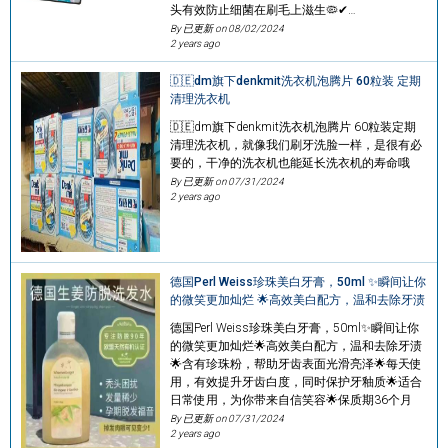
头有效防止细菌在刷毛上滋生🦠✔…
By 已更新 on
08/02/2024
2 years ago
🇩🇪dm旗下denkmit洗衣机泡腾片 60粒装 定期
清理洗衣机
🇩🇪dm旗下denkmit洗衣机泡腾片 60粒装定期
清理洗衣机，就像我们刷牙洗脸一样，是很有必
要的，干净的洗衣机也能延长洗衣机的寿命哦
By 已更新 on
07/31/2024
2 years ago
德国Perl Weiss珍珠美白牙膏，50ml ✨瞬间让你
的微笑更加灿烂 🌟高效美白配方，温和去除牙渍
德国Perl Weiss珍珠美白牙膏，50ml✨瞬间让你
的微笑更加灿烂🌟高效美白配方，温和去除牙渍
🌟含有珍珠粉，帮助牙齿表面光滑亮泽🌟每天使
用，有效提升牙齿白度，同时保护牙釉质🌟适合
日常使用，为你带来自信笑容🌟保质期36个月
By 已更新 on
07/31/2024
2 years ago