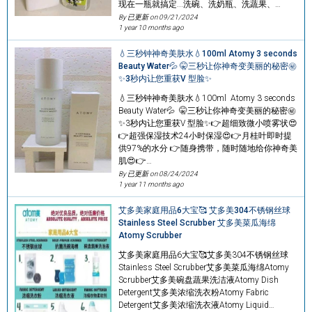
现在一瓶就搞定...洗碗、洗奶瓶、洗蔬果、…
By 已更新 on
09/21/2024
1 year 10 months ago
💧三秒钟神奇美肤水💧100ml Atomy 3 seconds
Beauty Water💦 🤫三秒让你神奇变美丽的秘密㊙
✨3秒内让您重获V 型脸✨
💧三秒钟神奇美肤水💧100ml Atomy 3 seconds
Beauty Water💦 🤫三秒让你神奇变美丽的秘密㊙
✨3秒内让您重获V 型脸✨👉超细致微小喷雾状😍
👉超强保湿技术24小时保湿😍👉月桂叶即时提
供97%的水分 👉随身携带，随时随地给你神奇美
肌😍👉…
By 已更新 on
08/24/2024
1 year 11 months ago
艾多美家庭用品6大宝🥰 艾多美304不锈钢丝球
Stainless Steel Scrubber 艾多美菜瓜海绵
Atomy Scrubber
艾多美家庭用品6大宝🥰艾多美304不锈钢丝球
Stainless Steel Scrubber艾多美菜瓜海绵Atomy
Scrubber艾多美碗盘蔬果洗洁液Atomy Dish
Detergent艾多美浓缩洗衣粉Atomy Fabric
Detergent艾多美浓缩洗衣液Atomy Liquid…