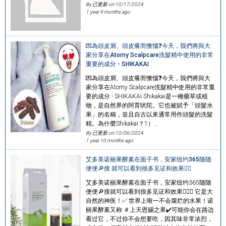
By 已更新 on
10/17/2024
1 year 9 months ago
💌為頭皮屑、頭皮癢而懊惱❓今天，我們將與大
家分享在Atomy Scalpcare洗髮精中使用的非常
重要的成分 - SHIKAKAI
💌為頭皮屑、頭皮癢而懊惱❓今天，我們將與大
家分享在Atomy Scalpcare洗髮精中使用的非常重
要的成分 - SHIKAKAI Shikakai是一種藥草或植
物，是自然界的阿育吠陀。它也被賦予「頭髮水
果」的名稱，並且自古以來通常用作頭髮的洗髮
精。為什麼Shikakai？1）…
By 已更新 on
10/06/2024
1 year 10 months ago
艾多美诺丽果酵素在面子书，安家纽约365随随
便便🔎搜 就可以看到很多见证和效果👍🏻
艾多美诺丽果酵素在面子书，安家纽约365随随
便便🔎搜就可以看到很多见证和效果👍🏻✅ 它是大
自然的神医！✅ 世界上唯一不会腐烂的水果！诺
丽果酵素又称 ＃上天恩赐之果✔️可能你会在路边
看过它，不过你不会想要吃，因其味非常浓烈，