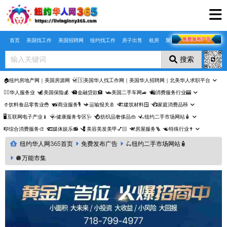
Skip to main content
首页
美国找工作
美国招聘网
纽约找工作
房子出售
租房
聚合页
搜索
🏠纽约房地产网｜美国房源网
🇺🇸美国华人找工作网｜美国华人招聘网｜北美华人求职平台
🤵‍♀️华人服务业
💰美国保险💰
🏦金融贷款🏦
🚗美国二手车网🚙
🛍️消费服务行业🎰
🥤饮料食品零售业🍟
📸商业服务🎙️
✈️运输报关🚢
🏗️建筑材料🪟
📺家庭消费品🧸
🖥️互联网电子产业📱
🩺健康服务专区🩺
💍纺织品奢侈品👜
🛴纽约二手市场网站🧴
🎼综合消费服务🎨
🎞️媒体娱乐📻
💈美容美发美甲💅🏻
⚒️房屋服务🪜
☯️特殊行业✝️
纽约华人网365首页
免费发布广告
🛴纽约二手市场网站🧴
🪩万能市集