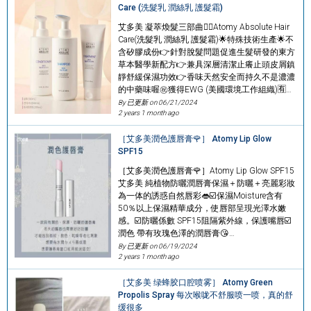
Care (洗髮乳 潤絲乳 護髮霜)
艾多美 凝萃煥髮三部曲👱‍♀️Atomy Absolute Hair
Care(洗髮乳 潤絲乳 護髮霜)🌟特殊技術生產🌟不
含矽膠成份👉針對脫髮問題促進生髮研發的東方
草本醫學新配方👉兼具深層清潔止癢止頭皮屑鎮
靜舒緩保濕功效👉香味天然安全而持久不是濃濃
的中藥味喔㊗️獲得EWG (美國環境工作組織)🈶…
By 已更新 on
06/21/2024
2 years 1 month ago
［艾多美潤色護唇膏🌹］ Atomy Lip Glow
SPF15
［艾多美潤色護唇膏🌹］Atomy Lip Glow SPF15
艾多美 純植物防曬潤唇膏保濕＋防曬＋亮麗彩妝
為一体的誘惑自然唇彩👄☑️保濕Moisture含有
50％以上保濕精華成分，使唇部呈現光澤水嫩
感。☑️防曬係數 SPF15阻隔紫外線，保護嘴唇☑️
潤色 帶有玫瑰色澤的潤唇膏😘…
By 已更新 on
06/19/2024
2 years 1 month ago
［艾多美 绿蜂胶口腔喷雾］ Atomy Green
Propolis Spray 每次喉咙不舒服喷一喷，真的舒
缓很多