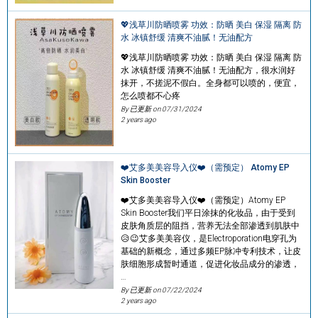
💖浅草川防晒喷雾 功效：防晒 美白 保湿 隔离 防
水 冰镇舒缓 清爽不油腻！无油配方
💖浅草川防晒喷雾 功效：防晒 美白 保湿 隔离 防
水 冰镇舒缓 清爽不油腻！无油配方，很水润好
抹开，不搓泥不假白。全身都可以喷的，便宜，
怎么喷都不心疼
By 已更新 on
07/31/2024
2 years ago
❤️艾多美美容导入仪❤️（需预定） Atomy EP
Skin Booster
❤️艾多美美容导入仪❤️（需预定）Atomy EP
Skin Booster我们平日涂抹的化妆品，由于受到
皮肤角质层的阻挡，营养无法全部渗透到肌肤中
😥😉艾多美美容仪，是Electroporation电穿孔为
基础的新概念，通过多频EP脉冲专利技术，让皮
肤细胞形成暂时通道，促进化妆品成分的渗透，
…
By 已更新 on
07/22/2024
2 years ago