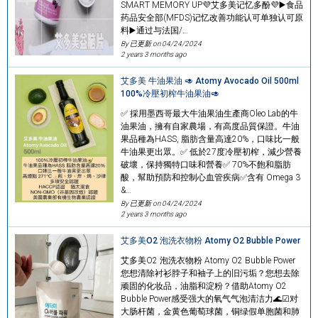
SMART MEMORY UP💜艾多美记忆多酚💜▶️食品
药品安全部(MFDS)记忆改善功能认可单独认可原
料▶️通过与法国/…
By 已更新 on
04/24/2024
2 years 3 months ago
艾多美 牛油果油 🥑 Atomy Avocado Oil 500ml
100%冷壓初榨牛油果油🥑
✅ 採用墨西哥最大牛油果油生產商Oleo Lab的牛
油果油，擁有自家農場，有高度品質保證。牛油
果品種為HASS, 脂肪含量高達20%，口味比一般
牛油果更出眾。✅ 低於27度冷壓初榨，減少營養
破壞，保持獨特口味和營養✅ 70%不飽和脂肪
酸，幫助預防和控制心血管疾病✅含有 Omega 3
&…
By 已更新 on
04/24/2024
2 years 3 months ago
艾多美O2 泡洗衣物粉 Atomy O2 Bubble Power
艾多美O2 泡洗衣物粉 Atomy O2 Bubble Power
您想清除衬衫脖子和袖子上的旧污垢？您想去除
顽固的化妆品，油脂和淀粉？借助Atomy O2
Bubble Power感受强大的氧气气泡清洁力🌊☑对
大肠杆菌，金黄色葡萄球菌，铜绿假单胞菌和肺