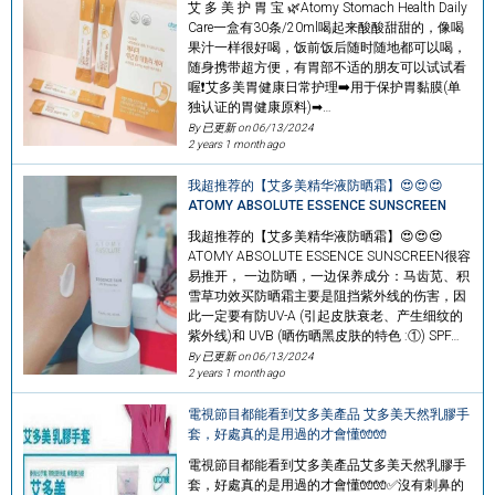
艾 多 美 护 胃 宝 🌿Atomy Stomach Health Daily
Care一盒有30条/20ml喝起来酸酸甜甜的，像喝
果汁一样很好喝，饭前饭后随时随地都可以喝，
随身携带超方便，有胃部不适的朋友可以试试看
喔❗艾多美胃健康日常护理➡️用于保护胃黏膜(单
独认证的胃健康原料)➡…
By 已更新 on
06/13/2024
2 years 1 month ago
我超推荐的【艾多美精华液防晒霜】😍😍😍
ATOMY ABSOLUTE ESSENCE SUNSCREEN
我超推荐的【艾多美精华液防晒霜】😍😍😍
ATOMY ABSOLUTE ESSENCE SUNSCREEN很容
易推开， 一边防晒，一边保养成分：马齿苋、积
雪草功效买防晒霜主要是阻挡紫外线的伤害，因
此一定要有防UV-A (引起皮肤衰老、产生细纹的
紫外线)和 UVB (晒伤晒黑皮肤的特色 :①) SPF…
By 已更新 on
06/13/2024
2 years 1 month ago
電視節目都能看到艾多美產品 艾多美天然乳膠手
套，好處真的是用過的才會懂🧤🧤
電視節目都能看到艾多美產品艾多美天然乳膠手
套，好處真的是用過的才會懂🧤🧤✅沒有刺鼻的