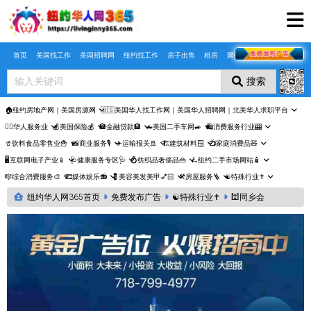
Skip to main content
首页
美国找工作
美国招聘网
纽约找工作
房子出售
租房
聚合页
搜索
🏠纽约房地产网｜美国房源网
🇺🇸美国华人找工作网｜美国华人招聘网｜北美华人求职平台
🤵‍♀️华人服务业
💰美国保险💰
🏦金融贷款🏦
🚗美国二手车网🚙
🛍️消费服务行业🎰
🥤饮料食品零售业🍟
📸商业服务🎙️
✈️运输报关🚢
🏗️建筑材料🪟
📺家庭消费品🧸
🖥️互联网电子产业📱
🩺健康服务专区🩺
💍纺织品奢侈品👜
🛴纽约二手市场网站🧴
🎼综合消费服务🎨
🎞️媒体娱乐📻
💈美容美发美甲💅🏻
⚒️房屋服务🪜
☯️特殊行业✝️
纽约华人网365首页
免费发布广告
☯️特殊行业✝️
🕍同乡会