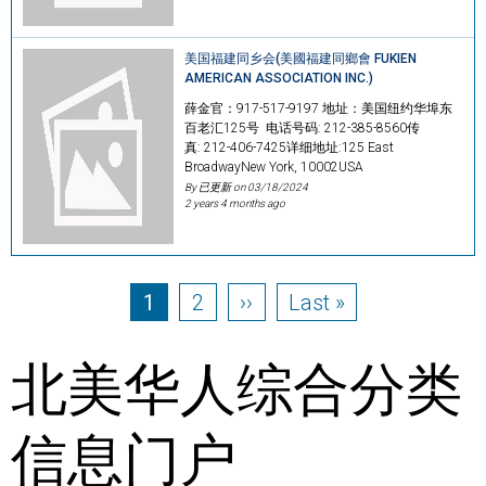
美国福建同乡会(美國福建同鄉會 FUKIEN
AMERICAN ASSOCIATION INC.)
薛金官：917-517-9197 地址：美国纽约华埠东
百老汇125号 电话号码: 212-385-8560传
真: 212-406-7425详细地址:125 East
BroadwayNew York, 10002USA
By 已更新 on
03/18/2024
2 years 4 months ago
Pagination
Page
Page
Next page
Last page
1
2
››
Last »
北美华人综合分类
信息门户