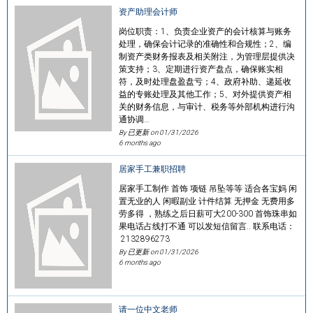
资产助理会计师
岗位职责：1、负责企业资产的会计核算与账务
处理，确保会计记录的准确性和合规性；2、编
制资产类财务报表及相关附注，为管理层提供决
策支持；3、定期进行资产盘点，确保账实相
符，及时处理盘盈盘亏；4、政府补助、递延收
益的专账处理及其他工作；5、对外提供资产相
关的财务信息，与审计、税务等外部机构进行沟
通协调…
By 已更新 on
01/31/2026
6 months ago
居家手工兼职招聘
居家手工制作 首饰 项链 吊坠等等 适合各宝妈 闲
置无业的人 闲暇副业 计件结算 无押金 无费用多
劳多得 ，熟练之后日薪可大200-300 首饰珠串如
果电话占线打不通 可以发短信留言.. 联系电话：
2132896273
By 已更新 on
01/31/2026
6 months ago
请一位中文老师