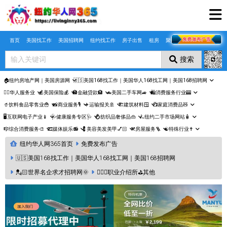
Skip to main content
首页
美国找工作
美国招聘网
纽约找工作
房子出售
租房
聚合页
搜索
🏠纽约房地产网｜美国房源网
🇺🇸美国168找工作｜美国华人168找工网｜美国168招聘网
🤵‍♀️华人服务业
💰美国保险💰
🏦金融贷款🏦
🚗美国二手车网🚙
🛍️消费服务行业🎰
🥤饮料食品零售业🍟
📸商业服务🎙️
✈️运输报关🚢
🏗️建筑材料🪟
📺家庭消费品🧸
🖥️互联网电子产业📱
🩺健康服务专区🩺
💍纺织品奢侈品👜
🛴纽约二手市场网站🧴
🎼综合消费服务🎨
🎞️媒体娱乐📻
💈美容美发美甲💅🏻
⚒️房屋服务🪜
☯️特殊行业✝️
纽约华人网365首页
免费发布广告
🇺🇸美国168找工作｜美国华人168找工网｜美国168招聘网
💂🏻世界名企求才招聘网🌞
🙋🏼‍♀️职业介绍所⛳️其他