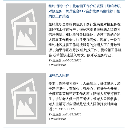
纽约招聘中介｜曼哈顿工作介绍资源｜纽约求职
对接服务｜餐厅企台KTV会所按摩岗位推荐｜纽
约找工作渠道
纽约兼职全职招聘信息｜多行业岗位对接服务在
纽约找工作过程中，很多求职者往往缺乏渠道和
信息来源。相比单独寻找岗位，通过可靠的介绍
人获取工作机会，往往更加高效。现在，一位在
纽约地区提供工作对接服务的介绍人正在开放资
源，如果你正在寻找 纽约找工作、曼哈顿工作机
会 或希望快速进入餐饮、娱乐或服务行业，…
By 已更新 on
04/05/2026
4 months ago
诚聘老人陪护
要求：性格温和随和，人品端正，身体健康，爱
干净讲卫生，有耐心，有爱心，有身份会开车，
会做家常菜厨艺好工作内容：陪老人买菜打扫卫
生，协助老人做一日三餐饭，带老人公园散步，
老人生活可以自理就是想找人陪伴打发时间电
话；2028600029
By 已更新 on
01/31/2026
6 months ago