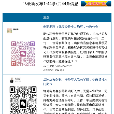
🚀最新发布1-44条/共44条信息
主题
电商助理（无需经验小白均可，包教包会）
岗位职责负责日常订单的处理工作，并与相关方
面进行及时、有效的对接完成商品的一刊、二
刊、三刊等刊登任务，确保商品信息准确展示妥
善处理售后问题，积极配合运营老师进行各项优
化工作及时回复各类信息，处理日常工作中的琐
碎事务任职要求需自备电脑，并掌握电脑基础操
作技能每天能够保证 1 - 2…
By 已更新 on
07/21/2026
2 weeks 1 day ago
居家远程创收｜海外华人电商客服，小白也可入
门岗位
境外电商客服零基础可入职，无需从业经验、无
需专业技能。要求：自备电脑、保持网络通畅，
持有海外合法身份即可。工作：平台提供完善培
训体系，专人全程指导，快速熟悉电商基础操
作。日常负责商品刊登、邮件回复、订单处理，
及时解答客户产品咨询，促成消费订单，维护客