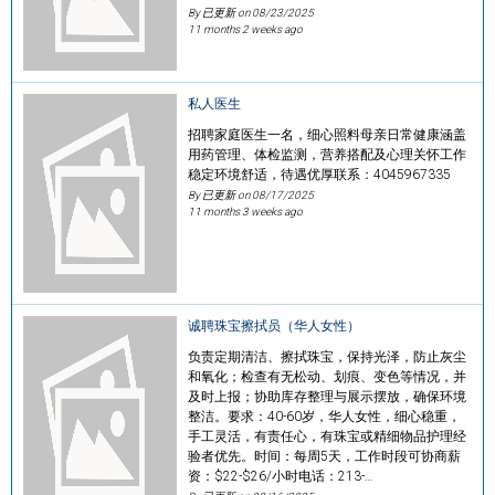
By 已更新 on
08/23/2025
11 months 2 weeks ago
私人医生
招聘家庭医生一名，细心照料母亲日常健康涵盖
用药管理、体检监测，营养搭配及心理关怀工作
稳定环境舒适，待遇优厚联系：4045967335
By 已更新 on
08/17/2025
11 months 3 weeks ago
诚聘珠宝擦拭员（华人女性）
负责定期清洁、擦拭珠宝，保持光泽，防止灰尘
和氧化；检查有无松动、划痕、变色等情况，并
及时上报；协助库存整理与展示摆放，确保环境
整洁。要求：40-60岁，华人女性，细心稳重，
手工灵活，有责任心，有珠宝或精细物品护理经
验者优先。时间：每周5天，工作时段可协商薪
资：$22-$26/小时电话：213-…