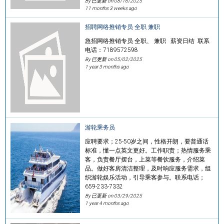
By 已更新 on
08/16/2025
11 months 3 weeks ago
招聘网络推销专员 全职 兼职
急招网络推销专员 全职、 兼职 薪资日结 联系
电话：7189572598
By 已更新 on
05/02/2025
1 year 3 months ago
游轮乘务员
应聘要求；25-50岁之间，性格开朗，要普通话
标准，懂一点英文更好。工作职责；热情服务乘
客，负责餐厅摆台，上菜等餐饮服务，介绍菜
品。做好客房清洁整理，及时响应服务需求，组
织游轮娱乐活动，引导乘客参与。联系电话；
659-233-7332
By 已更新 on
03/29/2025
1 year 4 months ago