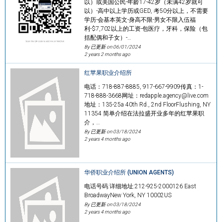
以）或美国公民-年龄17-42岁（未满42岁就可
以）-高中以上学历或GED, 考50分以上，不需要
学历-会基本英文-身高不限-男女不限入伍福
利-$7,702以上的工资-包医疗，牙科，保险（包
括配偶和子女）-…
By 已更新 on
06/01/2024
2 years 2 months ago
红苹果职业介绍所
电话：718-887-8885, 917-667-9909传真：1-
718-888-3668网址：redapple.agency@live.com
地址：135-25a 40th Rd., 2nd FloorFlushing, NY
11354 简单介绍在法拉盛开业多年的红苹果职
介，…
By 已更新 on
03/18/2024
2 years 4 months ago
华侨职业介绍所 (UNION AGENTS)
电话号码:详细地址:212-925-2000126 East
BroadwayNew York, NY 10002US
By 已更新 on
03/18/2024
2 years 4 months ago