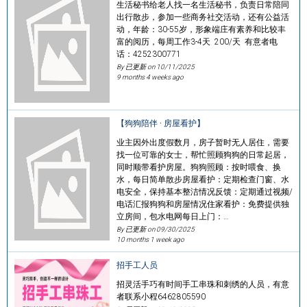
生活秘书给老人找一名生活秘书，负责日常陪同
出行散步，参加一些商务社交活动，还有公益活
动，年龄：30-55岁，形象端庄有素养和比较丰
富的阅历，每周工作3-4天 200/天 有意者电
话：4252300771
By 已更新 on
10/11/2025
9 months 4 weeks ago
【狗狗陪伴 · 房屋看护】
业主因外出度假数月，房子暂时无人居住，需要
找一位可靠的女士，帮忙照顾狗狗的日常起居，
同时顺带看护房屋。狗狗照顾：按时喂食、换
水，每日简单散步房屋看护：定期检查门窗、水
电安全，保持基本整洁情况反馈：定期通过视频/
电话汇报狗狗和房屋情况住家看护：免费提供独
立房间，包水电网每日上门：…
By 已更新 on
09/30/2025
10 months 1 week ago
招手工人员
招灵活手巧有时间手工串珠和刺绣的人员，有意
者联系小程6462805590