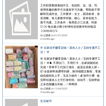
工作职责教授基础中文，包括听、说、读、写。
使用有趣的教学方法激发学习兴趣。帮助孩子理
解和完成作业。工作要求：女士，国语标准，发
音清晰。有儿童教学经验。耐心、富有创造力，
善于沟通。工作条件：每周至少三次课。时薪
$100 每次最少两小时弹性安排教学时间电话
2069848074
By 已更新 on
01/31/2026
6 months ago
🌸 在家动手赚零花钱！退休人士 / 宝妈专属手工
活！ 🌸
🌸 在家动手赚零花钱！退休人士 / 宝妈专属手工
活！ 🌸🧵 不用出门、不用打卡，在家就能轻松
完成！简单手工代加工项目，超适合居家人群～
📦 全套材料免费寄到家，附详细图文教程，零基
础也能轻松上手，无压力操作！💰 按件计费 · 做
完即结退休人士可打发时间、动动手；宝妈带娃
之余也能赚点补贴，一举两得…
By 已更新 on
11/04/2025
9 months ago
生活秘书