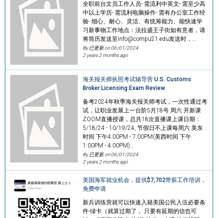
全职前台文员工作人员- 需流利中英文- 需至少高
中以上学历- 需流利电脑操作- 需有办公室工作经
验- 细心、耐心、灵活、有统筹能力、能快速学
习新事物工作地点：法拉盛王子街如有意者，请
将简历发送至info@compu21.edu发送时，…
By 已更新 on
06/01/2024
2 years 2 months ago
海关报关师执照考试辅导营 U.S. Customs
Broker Licensing Exam Review
备考2024年秋季海关报关师考试，一次性通过考
试，让职业发展上一台阶5月18号 周六 开新课
ZOOM直播授课，总共18次直播课上课日期：
5/18/24 - 10/19/24, 节假日不上课每周六 美东
时间 下午4:00PM - 7:00PM(美西时间 下午
1:00PM - 4:00PM)…
By 已更新 on
06/01/2024
2 years 2 months ago
美国海军就业机会，提供$7,702带薪工作培训，
免费申请
新兵训练营就可以快速入籍美国公民入伍必要条
件-绿卡（就算过期了， 只要有延期的信也可