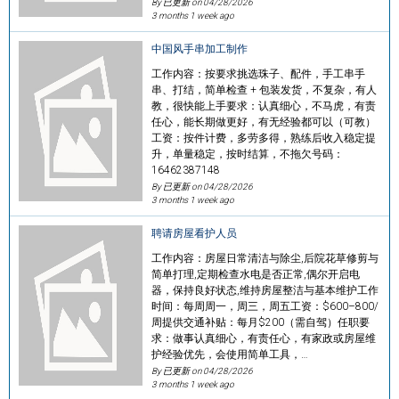
By 已更新 on
04/28/2026
3 months 1 week ago
中国风手串加工制作
工作内容：按要求挑选珠子、配件，手工串手
串、打结，简单检查 + 包装发货，不复杂，有人
教，很快能上手要求：认真细心，不马虎，有责
任心，能长期做更好，有无经验都可以（可教）
工资：按件计费，多劳多得，熟练后收入稳定提
升，单量稳定，按时结算，不拖欠号码：
16462387148
By 已更新 on
04/28/2026
3 months 1 week ago
聘请房屋看护人员
工作内容：房屋日常清洁与除尘,后院花草修剪与
简单打理,定期检查水电是否正常,偶尔开启电
器，保持良好状态,维持房屋整洁与基本维护工作
时间：每周周一，周三，周五工资：$600–800/
周提供交通补贴：每月$200（需自驾）任职要
求：做事认真细心，有责任心，有家政或房屋维
护经验优先，会使用简单工具，…
By 已更新 on
04/28/2026
3 months 1 week ago