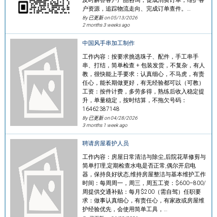
户资源，追踪物流走向、完成订单查件。…
By 已更新 on
05/13/2026
2 months 3 weeks ago
中国风手串加工制作
工作内容：按要求挑选珠子、配件，手工串手
串、打结，简单检查 + 包装发货，不复杂，有人
教，很快能上手要求：认真细心，不马虎，有责
任心，能长期做更好，有无经验都可以（可教）
工资：按件计费，多劳多得，熟练后收入稳定提
升，单量稳定，按时结算，不拖欠号码：
16462387148
By 已更新 on
04/28/2026
3 months 1 week ago
聘请房屋看护人员
工作内容：房屋日常清洁与除尘,后院花草修剪与
简单打理,定期检查水电是否正常,偶尔开启电
器，保持良好状态,维持房屋整洁与基本维护工作
时间：每周周一，周三，周五工资：$600–800/
周提供交通补贴：每月$200（需自驾）任职要
求：做事认真细心，有责任心，有家政或房屋维
护经验优先，会使用简单工具，…