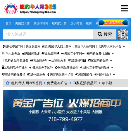
Skip to main content
首页
美国找工作
美国招聘网
纽约找工作
房子出售
租房
聚合页
搜索
🏠纽约房地产网｜美国房源网
🇺🇸美国华人找工作网｜美国华人招聘网｜北美华人求职平台
🤵‍♀️华人服务业
💰美国保险💰
🏦金融贷款🏦
🚗美国二手车网🚙
🛍️消费服务行业🎰
🥤饮料食品零售业🍟
📸商业服务🎙️
✈️运输报关🚢
🏗️建筑材料🪟
📺家庭消费品🧸
🖥️互联网电子产业📱
🩺健康服务专区🩺
💍纺织品奢侈品👜
🛴纽约二手市场网站🧴
🎼综合消费服务🎨
🎞️媒体娱乐📻
💈美容美发美甲💅🏻
⚒️房屋服务🪜
☯️特殊行业✝️
纽约华人网365首页
免费发布广告
📺家庭消费品🧸
📖书籍