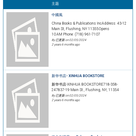
主题
中國風
China Books & Publications IncAddress: 43-12
Main St, Flushing, NY 11355Opens
10 AM Phone: (718) 961-7107
By 已更新 on
02/05/2024
2 years 6 months ago
新华书店- XINHUA BOOKSTORE
新华书店-XINHUA BOOKSTORE718-358-
247837-19 Main St., Flushing, NY, 11354
By 已更新 on
02/05/2024
2 years 6 months ago