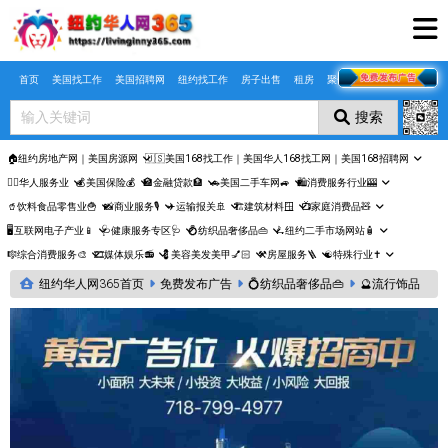
Skip to main content
首页
美国找工作
美国招聘网
纽约找工作
房子出售
租房
聚合页
搜索
🏠纽约房地产网｜美国房源网
🇺🇸美国168找工作｜美国华人168找工网｜美国168招聘网
🤵‍♀️华人服务业
💰美国保险💰
🏦金融贷款🏦
🚗美国二手车网🚙
🛍️消费服务行业🎰
🥤饮料食品零售业🍟
📸商业服务🎙️
✈️运输报关🚢
🏗️建筑材料🪟
📺家庭消费品🧸
🖥️互联网电子产业📱
🩺健康服务专区🩺
💍纺织品奢侈品👜
🛴纽约二手市场网站🧴
🎼综合消费服务🎨
🎞️媒体娱乐📻
💈美容美发美甲💅🏻
⚒️房屋服务🪜
☯️特殊行业✝️
纽约华人网365首页
免费发布广告
💍纺织品奢侈品👜
🔮流行饰品