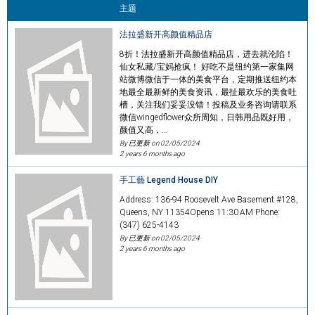
主题
法拉盛新开高颜值精品店
8折！法拉盛新开高颜值精品店，进去就沦陷！
仙女私藏/宝妈抢疯！ 好吃不是纽约第一家集网
站微博微信于一体的美食平台，定期推送纽约本
地最全最新鲜的美食资讯，最扯最欢乐的美食吐
槽，关注我们妥妥没错！投稿及业务咨询请联系
微信wingedflower众所周知，日韩用品既好用，
颜值又高，…
By 已更新 on
02/05/2024
2 years 6 months ago
手工藝 Legend House DIY
Address: 136-94 Roosevelt Ave Basement #128,
Queens, NY 11354Opens 11:30 AM Phone:
(347) 625-4143
By 已更新 on
02/05/2024
2 years 6 months ago