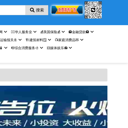
搜索
网
🤵‍♀️华人服务业
💰美国保险💰
🏦金融贷款🏦
️运输报关🚢
🏗️建筑材料🪟
📺家庭消费品🧸

🎼综合消费服务🎨
🎞️媒体娱乐📻