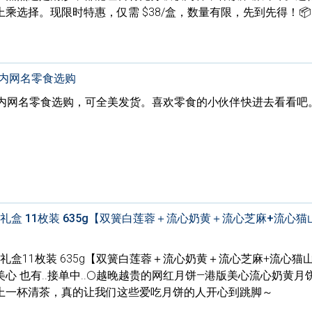
乘选择。现限时特惠，仅需 $38/盒，数量有限，先到先得！📦
国内网名零食选购
国内网名零食选购，可全美发货。喜欢零食的小伙伴快进去看看吧
礼盒 11枚装 635g【双簧白莲蓉＋流心奶黄＋流心芝麻+流心
礼盒11枚装 635g【双簧白莲蓉＋流心奶黄＋流心芝麻+流心猫
 也有..接单中..🌕越晚越贵的网红月饼—港版美心流心奶黄月
上一杯清茶，真的让我们这些爱吃月饼的人开心到跳脚～