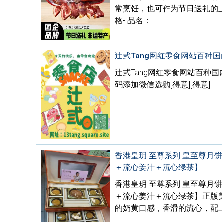
常烹饪，也可作为节日送礼的上
格• 品名：…
辻弎Tang网红零食网站百种
辻弎Tang网红零食网站百种
码添加微信选购[得意][得意]
香港皇玥 至尊系列 皇至尊月饼
＋流心姜汁＋流心绿茶】
香港皇玥 至尊系列 皇至尊月饼
＋流心姜汁＋流心绿茶】正版美心
的奶黄口感，香滑的流心，配