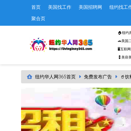
Skip to main content
首页
美国找工作
美国招聘网
纽约找工
聚合页
🏠纽约
🚗美国
🖥️互联
💈美容美
纽约华人网365首页
免费发布广告
🥤