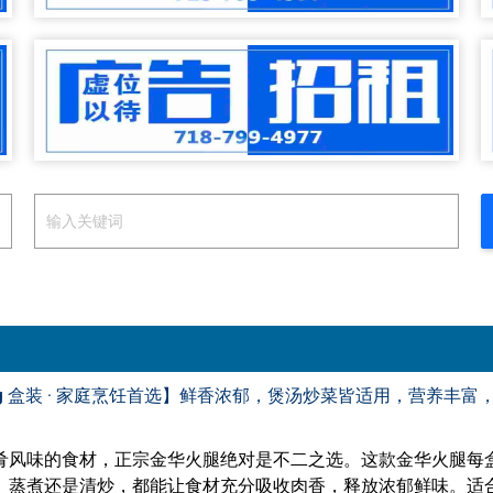
1kg 盒装 · 家庭烹饪首选】鲜香浓郁，煲汤炒菜皆适用，营养丰富
肴风味的食材，正宗金华火腿绝对是不二之选。这款金华火腿每盒
、蒸煮还是清炒，都能让食材充分吸收肉香，释放浓郁鲜味。适