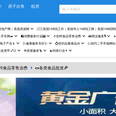
作
房子出售
租房
房地产网｜美国房源网
🇺🇸美国168找工作｜美国华人168找工网｜美国168招聘
二手车网🚙
🛍️消费服务行业🎰
🥤饮料食品零售业🍟
📸商业服务🎙️
✈
网电子产业📱
🩺健康服务专区🩺
💍纺织品奢侈品👜
🛴纽约二手市场网站
发美甲💅🏻
⚒️房屋服务🪜
☯️特殊行业✝️
饮料食品零售业🍟
🌭各类食品批发🍕