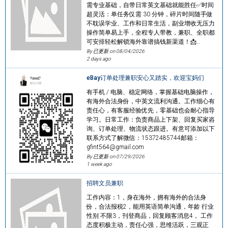
需专业基础，自带日常英文基础就能胜任✅时间
超灵活：单任务仅需 30 分钟，碎片时间随手做
不耽误学业、工作和日常生活，副业增收无压力
操作简单易上手，全程专人带教，兼职、全职都
可安排轻松解锁海外靠谱搞钱新渠道！📩…
By 已更新 on
08/04/2026
2 days ago
eBay订单处理兼职安心又踏实，欢迎宝妈们
有手机 / 电脑、稳定网络，掌握基础电脑操作，
有海外合法身份，中英文流利沟通。工作细心有
责任心，有客服经验优先，零基础也会耐心指导
学习。日常工作：负责商品上下架、回复买家咨
询、订单处理、物流状态跟进。有意可添加以下
联系方式了解微信：15372485744邮箱：
gfint564@gmail.com
By 已更新 on
07/29/2026
1 week ago
招聘文员兼职
工作内容：1，身在海外，拥有海外的合法身
份，合法报税2，能用英语简单沟通，年龄 行业
性别 不限3，刊登商品，回复顾客消息4， 工作
态度积极主动，责任心强，思维活跃，三观正