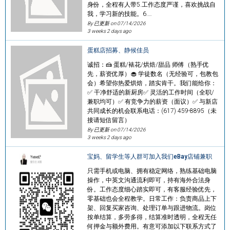
身份，全程有人带5.工作态度严谨，喜欢挑战自
我，学习新的技能。6.…
By 已更新 on
07/14/2026
3 weeks 2 days ago
蛋糕店招募、静候佳员
诚招：🍰 蛋糕/裱花/烘焙/甜品 师傅（熟手优
先，薪资优厚）🧁 学徒数名（无经验可，包教包
会）希望你热爱烘焙，踏实肯干。我们能给你：
✅ 干净舒适的新厨房✅ 灵活的工作时间（全职/
兼职均可）✅ 有竞争力的薪资（面议）✅ 与新店
共同成长的机会联系电话：(617) 459-8895（未
接请短信留言）
By 已更新 on
07/14/2026
3 weeks 2 days ago
宝妈、留学生等人群可加入我们eBay店铺兼职
只需手机或电脑、拥有稳定网络，熟练基础电脑
操作，中英文沟通流利即可，持有海外合法身
份。工作态度细心踏实即可，有客服经验优先，
零基础也会全程教学。日常工作：负责商品上下
架、回复买家咨询、处理订单与跟进物流。岗位
按单结算，多劳多得，结算准时透明，全程无任
何押金与额外费用。有意可添加以下联系方式了