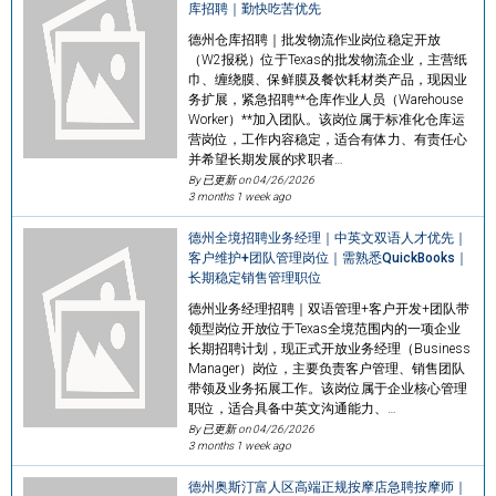
库招聘｜勤快吃苦优先
德州仓库招聘｜批发物流作业岗位稳定开放
（W2报税）位于Texas的批发物流企业，主营纸
巾、缠绕膜、保鲜膜及餐饮耗材类产品，现因业
务扩展，紧急招聘**仓库作业人员（Warehouse
Worker）**加入团队。该岗位属于标准化仓库运
营岗位，工作内容稳定，适合有体力、有责任心
并希望长期发展的求职者…
By 已更新 on
04/26/2026
3 months 1 week ago
德州全境招聘业务经理｜中英文双语人才优先｜
客户维护+团队管理岗位｜需熟悉QuickBooks｜
长期稳定销售管理职位
德州业务经理招聘｜双语管理+客户开发+团队带
领型岗位开放位于Texas全境范围内的一项企业
长期招聘计划，现正式开放业务经理（Business
Manager）岗位，主要负责客户管理、销售团队
带领及业务拓展工作。该岗位属于企业核心管理
职位，适合具备中英文沟通能力、…
By 已更新 on
04/26/2026
3 months 1 week ago
德州奥斯汀富人区高端正规按摩店急聘按摩师｜