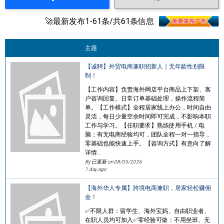
🚀最新发布1-61条/共61条信息
主题
【诚聘】外贸电商兼职招新人｜无年龄性别限
制！
【工作内容】负责海外网店平台商品上下架、客
户咨询回复、日常订单基础处理，操作流程简
单。【工作模式】全程居家线上办公，时间自由
灵活，每日少量空余时间即可完成，不影响本职
工作与学习。【任职要求】熟练使用手机 / 电
脑；有无电商经验均可，团队全程一对一指导，
零基础也能快速上手。【咨询方式】有意向了解
详情…
By 已更新 on
08/05/2026
1 day ago
【海外华人专属】跨境电商兼职，居家轻松赚佣
金！
✅不限人群：留学生、海外宝妈、自由职业者、
在职人员均可加入✅零经验可做：不用坐班、无