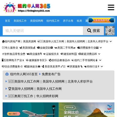
Skip to main content
首页
美国找工作
美国招聘网
纽约找工作
房子出售
租房
聚合页
搜索
🏠纽约房地产网｜美国房源网
🇺🇸美国华人找工作网｜美国华人招聘网｜北美华人求职平台
🤵‍♀️华人服务业
💰美国保险💰
🏦金融贷款🏦
🚗美国二手车网🚙
🛍️消费服务行业🎰
🥤饮料食品零售业🍟
📸商业服务🎙️
✈️运输报关🚢
🏗️建筑材料🪟
📺家庭消费品🧸
🖥️互联网电子产业📱
🩺健康服务专区🩺
💍纺织品奢侈品👜
🛴纽约二手市场网站🧴
🎼综合消费服务🎨
🎞️媒体娱乐📻
💈美容美发美甲💅🏻
⚒️房屋服务🪜
☯️特殊行业✝️
纽约华人网365首页
免费发布广告
🇺🇸美国华人找工作网｜美国华人招聘网｜北美华人求职平台
🏆美国华人招聘网｜美国华人找工作网
🇺🇸奥斯汀找工作｜华人招聘求职网