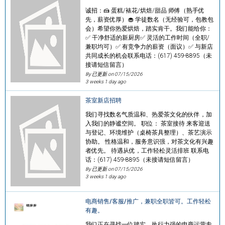
诚招：🍰 蛋糕/裱花/烘焙/甜品 师傅（熟手优
先，薪资优厚）🧁 学徒数名（无经验可，包教包
会）希望你热爱烘焙，踏实肯干。我们能给你：
✅ 干净舒适的新厨房✅ 灵活的工作时间（全职/
兼职均可）✅ 有竞争力的薪资（面议）✅ 与新店
共同成长的机会联系电话：(617) 459-8895（未
接请短信留言）
By 已更新 on
07/15/2026
3 weeks 1 day ago
茶室新店招聘
我们寻找数名气质温和、热爱茶文化的伙伴，加
入我们的静谧空间。 职位： 茶室接待 来客迎送
与登记、环境维护（桌椅茶具整理）、茶艺演示
协助。 性格温和，服务意识强，对茶文化有兴趣
者优先。 待遇从优，工作轻松灵活排班 联系电
话：(617) 459-8895（未接请短信留言）
By 已更新 on
07/15/2026
3 weeks 1 day ago
电商销售/客服/推广，兼职全职皆可。工作轻松
有趣。
我们正在寻找一位踏实、执行力强的电商运营专