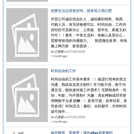
想要生活过得更好吗，就来加入我们吧
外贸公司诚信找合伙人，诚招兼职销售、电商、
代购人员，有无经验都可以，时间自由，工作内
容轻松可居家办公，上班族、留学生、家庭主妇
均可！！要求：中英文流利，有耐心及责任心，
需要有较强的沟通能力。 熟悉微信使用，有电
脑上网方便 薪资面谈，…
By 已更新 on
07/05/2026
1 month ago
时间自由的工作
时间自由的工作基本要求：1. 能进行简单的英文
沟通，熟练发送英文邮件2.学习能力强，善于沟
通交流，能快速对接工作需求3. 无限制条件：性
别，年龄，均不限制4. 兴趣：喜欢网购或经常使
用网购平台💰 薪酬：1. 薪资可观：按单结算，多
劳多得2. 时间灵活：兼职、全职都可，空闲时间
就可操作，…
By 已更新 on
07/02/2026
1 month ago
操作极简、零难度｜海外eBay居家兼职