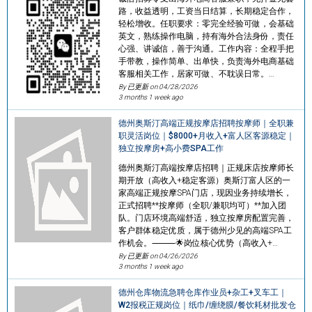
路，收益透明，工资当日结算，长期稳定合作，
轻松增收。任职要求：零完全经验可做，会基础
英文，熟练操作电脑，持有海外合法身份，责任
心强、讲诚信，善于沟通。工作内容：全程手把
手带教，操作简单、出单快，负责海外电商基础
客服相关工作，居家可做、不耽误日常。…
By 已更新 on
04/28/2026
3 months 1 week ago
德州奥斯汀高端正规按摩店招聘按摩师｜全职兼
职灵活岗位｜$8000+月收入+富人区客源稳定｜
独立按摩房+高小费SPA工作
德州奥斯汀高端按摩店招聘｜正规床店按摩师长
期开放（高收入+稳定客源）奥斯汀富人区的一
家高端正规按摩SPA门店，现因业务持续增长，
正式招聘**按摩师（全职/兼职均可）**加入团
队。门店环境高端舒适，独立按摩房配置完善，
客户群体稳定优质，属于德州少见的高端SPA工
作机会。⸻🌟岗位核心优势（高收入+…
By 已更新 on
04/26/2026
3 months 1 week ago
德州仓库物流急聘仓库作业员+杂工+叉车工｜
W2报税正规岗位｜纸巾/缠绕膜/餐饮耗材批发仓