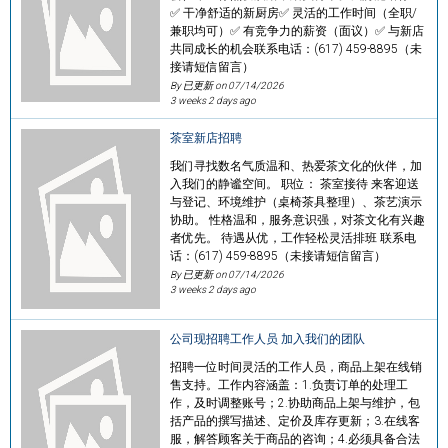
✅ 干净舒适的新厨房✅ 灵活的工作时间（全职/
兼职均可）✅ 有竞争力的薪资（面议）✅ 与新店
共同成长的机会联系电话：(617) 459-8895（未
接请短信留言）
By 已更新 on
07/14/2026
3 weeks 2 days ago
茶室新店招聘
我们寻找数名气质温和、热爱茶文化的伙伴，加
入我们的静谧空间。 职位： 茶室接待 来客迎送
与登记、环境维护（桌椅茶具整理）、茶艺演示
协助。 性格温和，服务意识强，对茶文化有兴趣
者优先。 待遇从优，工作轻松灵活排班 联系电
话：(617) 459-8895（未接请短信留言）
By 已更新 on
07/14/2026
3 weeks 2 days ago
公司现招聘工作人员 加入我们的团队
招聘一位时间灵活的工作人员，商品上架在线销
售支持。工作内容涵盖：1.负责订单的处理工
作，及时调整账号；2.协助商品上架与维护，包
括产品的撰写描述、定价及库存更新；3.在线客
服，解答顾客关于商品的咨询；4.必须具备合法