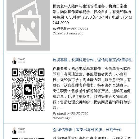
提供老年人陪伴与生活管理服务，协助日常生
活，岗位操作简单易学。轻松自由，有无经验均
可每周10-30小时（$30-$/40小时）电话：(646)
244-3999
By 已更新 on
05/17/2026
2 months 3 weeks ago
跨境客服，长期稳定合作，诚信对接宝妈/留学生
任职要求：熟悉电脑基本操作，会简单办公软件
即可；有网店运营、客服经验者优先，小白可
投、无经验可学；沟通能力强，服务意识佳，有
耐心，认真处理客户需求。持有海外合法身份。
岗位职责：售前邮件解答解答产品、运输问题促
成订单；处理订单换货、取消等事宜及物流跟
踪；售后处理投诉纠纷，提供商品咨询和订单协
调。…
By 已更新 on
05/07/2026
3 months ago
📩 诚信兼职｜零支出海外客服，长期合作
诚信招募零支出海外电商客服兼职，无押金无套