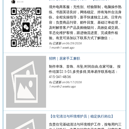
境外电商客服：无性别、经验限制，电脑操作熟
练、书面英语良好，网络稳定、持有海外合法身
份。全程实操指导，新手快速独立上岗。日常内
容：负责商品刊登、邮件回复、基础订单处理，
及时解答客户产品及购物疑问，高效促成交易。
常态化维护客情，跟进物流进度、完成查件核
验。有意可添加以下联系方式了解微信：…
By 已更新 on
06/29/2026
1 month 1 week ago
招聘｜居家手工兼职
制作串珠、首饰、吊坠,时间自由,在家可做。 按
件结算$2.5-$5,多劳多得,简单易学联系电话：
415-341-4836
By 已更新 on
06/17/2026
1 month 2 weeks ago
【住宅清洁与环境维护员｜稳定执行岗位】
负责住宅基础清洁与环境维护工作，按每周约三