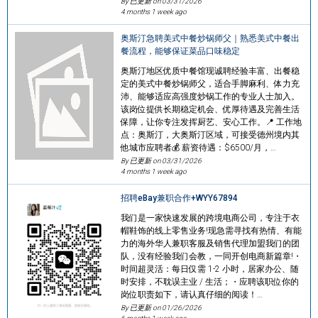
By 已更新 on
03/31/2026
4 months 1 week ago
奥斯汀急聘美式中餐炒锅师父｜熟悉美式中餐出
餐流程，能够保证菜品口味稳定
奥斯汀地区优质中餐馆现诚聘经验丰富、出餐稳
定的美式中餐炒锅师父，适合手脚麻利、体力充
沛、能够适应高强度炒锅工作的专业人士加入。
该岗位提供长期稳定机会、优厚待遇及完善生活
保障，让你专注发挥厨艺、安心工作。📍 工作地
点：奥斯汀，大奥斯汀区域，可接受德州境内其
他城市应聘者💰 薪资待遇：$6500/月，…
By 已更新 on
03/31/2026
4 months 1 week ago
招聘eBay兼职合作+WYY67894
我们是一家快速发展的跨境电商公司，专注于衣
帽鞋饰的线上零售业务!现急需寻找有热情、有能
力的海外华人兼职客服及销售代理加盟我们的团
队，没有经验我们会教，一同开创电商新篇章!・
时间超灵活：每日仅需 1-2 小时，居家办公、随
时安排，不耽误主业 / 生活；・应聘该职位你的
岗位职责如下，请认真仔细的阅读！…
By 已更新 on
01/26/2026