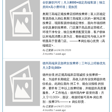
全职兼职均可｜月入8000+稳定高端客源｜独立
房间+高小费环境｜需执照
奥斯汀高端正规按摩店招聘按摩师｜富人区稳定
客源高收入岗位奥斯汀高端富人区的一家纯正规
按摩店，现因客源持续稳定增长，面向市场招聘
全职及兼职按摩师。门店属于高品质运营模式，
环境干净专业，独立按摩房配置完善，客户群体
以本地高消费人群为主，整体稳定性与收入水平
明显高于普通门店。⸻🌟岗位核心优势（高
端稳定+…
By 已更新 on
04/26/2026
3 months 1 week ago
德州高端床店急聘女按摩师｜三年以上经验优先
月入$10,000+
德州全境 的正规高端床店现诚招 女按摩师一
名，为追求长期稳定、高收入的专业技师提供绝
佳机会。此岗位面向 持工卡、能合法报税 的技
师，要求有 三年以上按摩经验，并能提供高质量
服务。📍 工作地点：德州境内💸 薪资待遇：月
入 $10,000+，面议，根据经验可高🍻 岗位类
别：按摩SPA⸻🔹 岗位职责…
By 已更新 on
04/01/2026
4 months 1 week ago