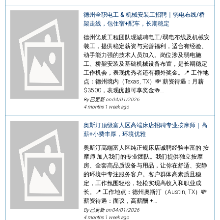
德州全职电工 & 机械安装工招聘｜弱电布线/桥
架走线，包住宿+配车，长期稳定
德州优质工程团队现诚聘电工/弱电布线及机械安
装工，提供稳定薪资与完善福利，适合有经验、
动手能力强的技术人员加入。岗位涉及弱电施
工、桥架安装及基础机械设备布置，是长期稳定
工作机会，表现优秀者还有额外奖金。📍 工作地
点：德州境内（Texas, TX）💸 薪资待遇：月薪
$3500，表现优越可享奖金🍻…
By 已更新 on
04/01/2026
4 months 1 week ago
奥斯汀顶级富人区高端床店招聘专业按摩师｜高
薪+小费丰厚，环境优雅
奥斯汀高端富人区纯正规床店诚聘经验丰富的 按
摩师 加入我们的专业团队。我们提供独立按摩
房、全套高品质设备与用品，让你在舒适、安静
的环境中专注服务客户。客户群体高素质且稳
定，工作氛围轻松，轻松实现高收入和职业成
长。📍 工作地点：德州奥斯汀（Austin, TX）💸
薪资待遇：面议，高薪酬 +…
By 已更新 on
04/01/2026
4 months 1 week ago