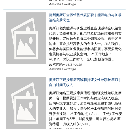
4 months 1 week ago
德州奥斯汀全职销售代表招聘｜能源电力与矿场
运维高薪岗位
奥斯汀领先能源与矿业运维企业现诚聘全职销售
代表，负责变压器、配电箱及矿场运维服务的市
场开拓。岗位适合具备工业销售经验、善于客户
沟通、喜欢挑战高收入的专业人士。加入我们，
你将参与美国矿业及能源市场拓展，享受多元化
发展机会与职业成长空间。📍 工作地点：
Austin, TX🕘 工作时间：全职💰 薪资待遇…
By 已更新 on
03/31/2026
4 months 1 week ago
奥斯汀正规按摩床店诚聘持证女性兼职按摩师｜
自由时间高收入
奥斯汀知名正规按摩床店现招持证女性兼职按摩
师一名，提供灵活工作时间与稳定高收入机会。
店内环境专业舒适，适合有经验且追求兼职高收
入的专业人士加入，享受轻松工作氛围的同时提
升服务技能。📍 工作地点：Austin, TX🕘 工作安
排：每周工作5天，时间灵活，可自行协调💰 薪
资待遇：月收入约$7,500，…