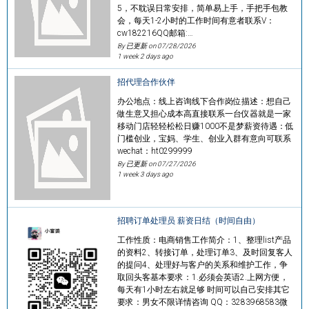
5，不耽误日常安排，简单易上手，手把手包教
会，每天1-2小时的工作时间有意者联系V：
cw182216QQ邮箱:…
By 已更新 on
07/28/2026
1 week 2 days ago
招代理合作伙伴
办公地点：线上咨询线下合作岗位描述：想自己
做生意又担心成本高直接联系一台仪器就是一家
移动门店轻轻松松日赚1000不是梦薪资待遇：低
门槛创业，宝妈、学生、创业入群有意向可联系
wechat：ht0299999
By 已更新 on
07/27/2026
1 week 3 days ago
招聘订单处理员 薪资日结（时间自由）
工作性质：电商销售工作简介：1、整理list产品
的资料2、转接订单，处理订单3、及时回复客人
的提问4、处理好与客户的关系和维护工作，争
取回头客基本要求：1.必须会英语2.上网方便，
每天有1小时左右就足够 时间可以自己安排其它
要求：男女不限详情咨询 QQ：3283968583微