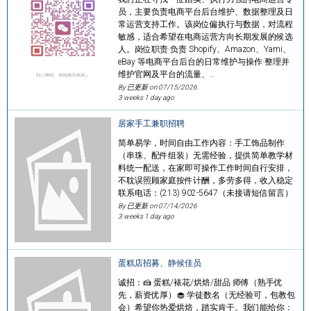
员，主要负责电商平台后台维护、数据整理及日
常运营支持工作。该岗位偏执行与数据，对流程
敏感，适合希望在电商运营方向长期发展的候选
人。岗位职责·负责 Shopify、Amazon、Yami、
eBay 等电商平台后台的日常维护与操作·整理并
维护官网及平台的流量、…
By 已更新 on
07/15/2026
3 weeks 1 day ago
居家手工兼职招聘
简单易学，时间自由工作内容：手工饰品制作
（串珠、配件组装）无需经验，提供简单教学材
料统一配送，在家即可操作工作时间自行安排，
不耽误照顾家庭按件计酬，多劳多得，收入稳定
联系电话：(213) 902-5647（未接请短信留言）
By 已更新 on
07/14/2026
3 weeks 1 day ago
蛋糕店招募、静候佳员
诚招：🍰 蛋糕/裱花/烘焙/甜品 师傅（熟手优
先，薪资优厚）🧁 学徒数名（无经验可，包教包
会）希望你热爱烘焙，踏实肯干。我们能给你：