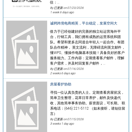
信：…
By 已更新 on
07/23/2026
1 week 6 days ago
诚聘跨境电商精英，平台稳定，发展空间大
借力于已经创建好的完善的独立站运营海外平
台，行销工具，我们拥有成熟的运营系统和团
队。希望和更多志同道合年轻人一起合作。有团
队合作精神， 英文流利，无障碍流利英文邮件，
懂WPS、懂操作电脑基本技能！具备良好的客户
服务能力。工作内容：定期查看客户邮件，理解
客户需求，并及时回复客户邮件，…
By 已更新 on
07/16/2026
2 weeks 6 days ago
房屋看护协助
寻找一位认真负责的人士。定期查看房屋状况，
简单卫生整理，花草日常养护，邮件及快递代
收，其他简单事务协助。薪资面议，可长期。 联
系电话：(646) 221-5112 （如未接听，请短信留
言）
By 已更新 on
07/15/2026
3 weeks 1 day ago