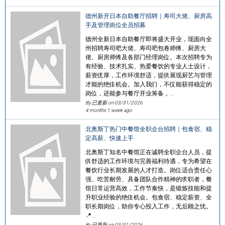
德州新开日本自助餐厅招聘｜寿司大佬、厨房高
手及管理岗位全员招募
德州全新日本自助餐厅即将盛大开业，现面向全
州招聘寿司吧大佬、寿司吧包卷师傅、厨房大
佬、厨房师傅及各部门经理岗位。本次招聘专为
有经验、技术扎实、热爱餐饮的专业人士设计，
薪资优厚，工作环境舒适，提供展现厨艺与管理
才能的绝佳机会。加入我们，不仅能获得稳定的
岗位，还能参与餐厅开业筹备，…
By 已更新 on
03/31/2026
4 months 1 week ago
北奥斯丁热门中餐馆全职企台招聘｜包食宿、稳
定高薪、快速上手
北奥斯丁知名中餐馆正在诚聘全职企台人员，提
供舒适的工作环境与完善福利待遇，专为希望在
餐饮行业长期发展的人才打造。岗位适合责任心
强、吃苦耐劳、具备团队合作精神的求职者，餐
馆日常运营高效，工作节奏快，是锻炼技能和提
升职业经验的绝佳机会。包食宿、稳定薪资、全
职长期岗位，助你专心投入工作，无后顾之忧。
📍…
By 已更新 on
03/31/2026