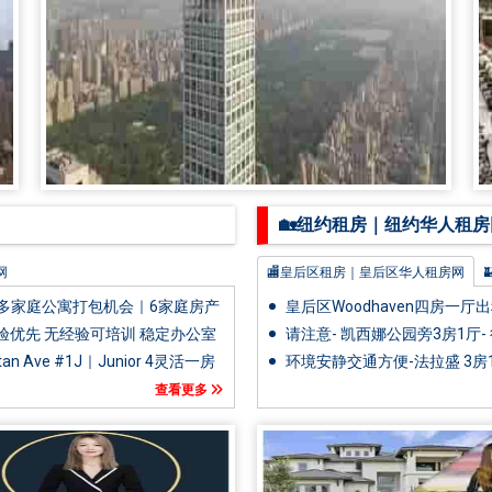
🏡纽约租房｜纽约华人租房
网
🏬皇后区租房｜皇后区华人租房网
地产网
🌉布鲁克林租房｜布鲁克林房屋出租
租多家庭公寓打包机会｜6家庭房产
皇后区Woodhaven四房一厅
人地产网
🎆布朗士租房｜布朗士房子出租

优先 无经验可培训 稳定办公室
请注意- 凯西娜公园旁3房1厅-
tan Ave #1J｜Junior 4灵活一房
环境安静交通方便-法拉盛 3房
人地产网
查看更多