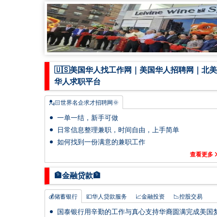
🇺🇸美国华人找工作网｜美国华人招聘网｜北美
华人求职平台
💂🏻世界名企求才招聘网🌞
💎纽约找工作｜纽约招聘网｜纽约工作网
一单一结，新手可做
🏆美国华人招聘网｜美国华人找工作网
日常信息整理兼职，时间自由，上手简单
如何找到一份满意的兼职工作
查看更多
🏦金融贷款🏦
💰储蓄银行
💷华人贷款服务
📈金融投资
📉控股交易
💳理财•信用卡
📊股票•证劵经纪
💸财务服务中心
国泰银行用辛勤的工作与真心支持华裔圆满完成美国