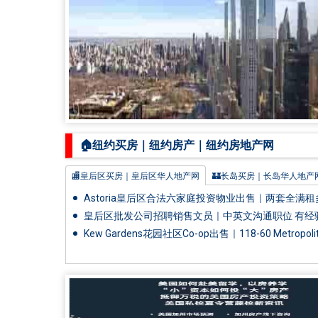
🏠纽约买房｜纽约房产｜纽约房地产网
🏬皇后区买房｜皇后区华人地产网
🏰长岛买房｜长岛华人地产
🏙️曼哈顿买房｜曼哈顿华人地产网
🌉布鲁克林买房｜布鲁克林
Astoria皇后区合法六家庭投资物业出售｜两套全满
稳定现金流回报
🌁史丹顿岛买房｜史丹顿岛华人地产
🎆布朗士买房｜布朗士华
皇后区批发公司招聘销售文员｜中英文沟通职位 有经验
工作
Kew Gardens花园社区Co-op出售｜118-60 Metropoli
🏭美国生意转让｜华人生意买卖网🔥
纽约其他区买房｜纽约华
+办公室｜朝南采光佳