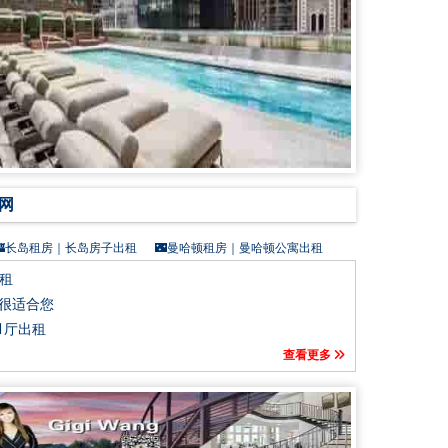
网
🏰长岛租房｜长岛房子出租
🌃曼哈顿租房｜曼哈顿公寓出租
🌁史丹顿岛租房｜史丹顿岛房子出租
出租
美国商业地产网｜零售工业租售🔥
其他区出租
 很适合您
1厅出租
查看更多