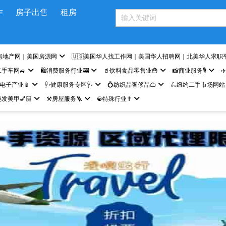
作
房子出售
租房
房地产网｜美国房源网
🇺🇸美国华人找工作网｜美国华人招聘网｜北美华人求职
二手车网🚙
🛍️消费服务行业🎰
🥤饮料食品零售业🍟
📸商业服务🎙️
✈
网电子产业📱
🩺健康服务专区🩺
💍纺织品奢侈品👜
🛴纽约二手市场网站
发美甲💅🏻
⚒️房屋服务🪜
☯️特殊行业✝️