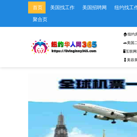
Skip to main content
首页
美国找工作
美国招聘网
纽约找工
聚合页
🏠纽约
🚗美国
🖥️互联
💈美容美