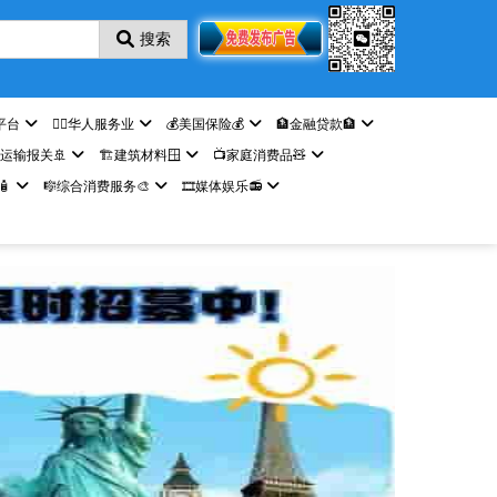
搜索
平台
🤵‍♀️华人服务业
💰美国保险💰
🏦金融贷款🏦
️运输报关🚢
🏗️建筑材料🪟
📺家庭消费品🧸

🎼综合消费服务🎨
🎞️媒体娱乐📻