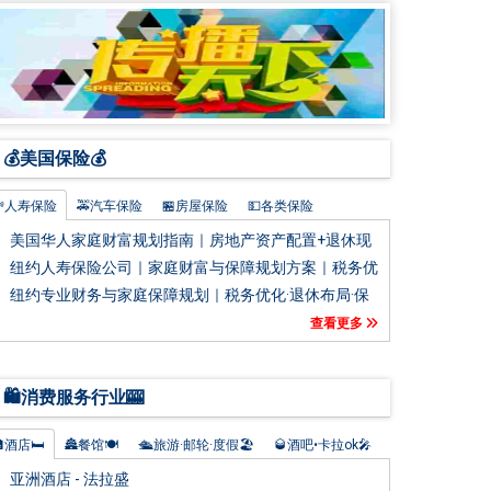
💰美国保险💰
💸人寿保险
🚕汽车保险
🏪房屋保险
💵各类保险
🪪健康医疗保险
⛑️商业保险
🪙收入补偿保险
💶定期保险
美国华人家庭财富规划指南｜房地产资产配置+退休现
金流规划+税务优化策略｜提前布局财富管理，让资产
📔攻略百科知识大全📔
🎩犹太人的经商智慧
纽约人寿保险公司｜家庭财富与保障规划方案｜税务优
保值增值并实现长期传承
化·退休规划·教育金·资产传承｜一站式保险与理财服务
纽约专业财务与家庭保障规划｜税务优化·退休布局·保
🔯星云大师点智慧
｜为爱与责任提供长期守护
险配置·教育金策略｜一站式财富管理与福利申请服务
查看更多
｜助力稳健增值与长期安全规划
🛍️消费服务行业🎰
酒店🛏️
🏯餐馆🍽️
🛳️旅游·邮轮·度假🏖️
🥃酒吧•卡拉ok🎤
️商场•购物中心🪪
🦮宠物用品•水族馆🐳
🦁动物园•植物园🌳
亚洲酒店 - 法拉盛