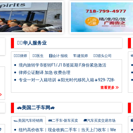
🤵‍♀️华人服务业
👨🏼‍⚖️律师
👩‍⚕️医生
🧮会计·报税
🏗️建筑师
🦹‍♂️猎头公司
🎎广告市场营销
境内旅转学 B签转F1/J1 B签延期 F身份紧急激活
6177109949
律师公证翻译 加急 收费合理
专业一对一入籍培训 ☀️阳光时代移民入籍☀️929-728-
8500
查看更多
🚗美国二手车网🚙
🏎️美国汽车经销商
🚌二手车•新车买卖
🚚汽车买卖交易市场

🛻纽约好车出售转让
🔧汽车美容维修
🏍️单车摩托

梦
纽约高价收车｜现金收购二手车｜当天上门收车｜We