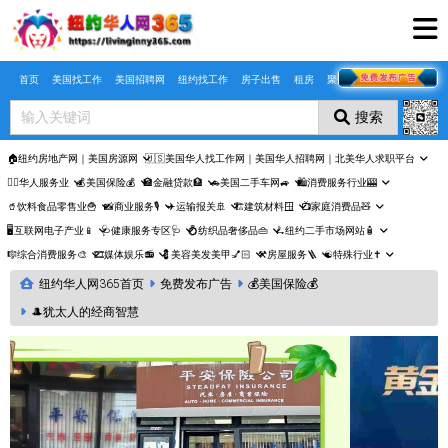
Skip to main content
首页
美国找工作
美国招聘网
纽约找工作
房子出售
租房
聚合页
搜索
🏠纽约房地产网｜美国房源网
🇺🇸美国华人找工作网｜美国华人招聘网｜北美华人求职平台
🤵‍♀️华人服务业
💰美国保险💰
🏦金融贷款🏦
🚗美国二手车网🚙
🛍️消费服务行业🎰
🥤饮料食品零售业🍟
📸商业服务🎙️
✈️运输报关🚢
🏗️建筑材料🪟
📺家庭消费品🧸
🖥️互联网电子产业📱
🩺健康服务专区🩺
💍纺织品奢侈品👜
🛴纽约二手市场网站🧴
🎼综合消费服务🎨
🎞️媒体娱乐📻
💈美容美发美甲💅🏻
⚒️房屋服务🪜
☯️特殊行业✝️
纽约华人网365首页
免费发布广告
💰美国保险💰
🎩犹太人的经商智慧