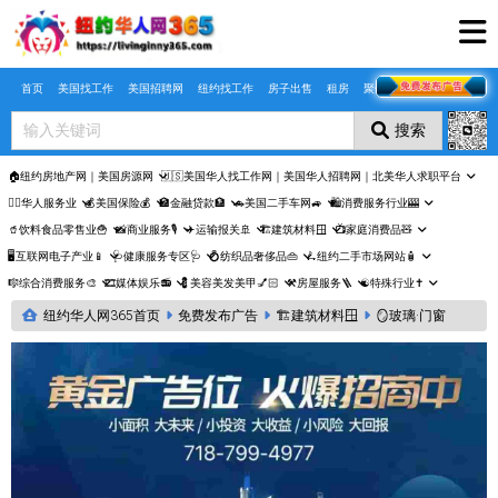
Skip to main content
首页
美国找工作
美国招聘网
纽约找工作
房子出售
租房
聚合页
搜索
🏠纽约房地产网｜美国房源网
🇺🇸美国华人找工作网｜美国华人招聘网｜北美华人求职平台
🤵‍♀️华人服务业
💰美国保险💰
🏦金融贷款🏦
🚗美国二手车网🚙
🛍️消费服务行业🎰
🥤饮料食品零售业🍟
📸商业服务🎙️
✈️运输报关🚢
🏗️建筑材料🪟
📺家庭消费品🧸
🖥️互联网电子产业📱
🩺健康服务专区🩺
💍纺织品奢侈品👜
🛴纽约二手市场网站🧴
🎼综合消费服务🎨
🎞️媒体娱乐📻
💈美容美发美甲💅🏻
⚒️房屋服务🪜
☯️特殊行业✝️
纽约华人网365首页
免费发布广告
🏗️建筑材料🪟
🪞玻璃·门窗