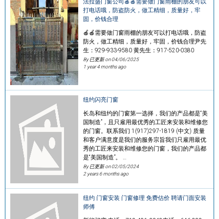
法拉盛门窗公司🍎🍎需要做门窗雨棚的朋友可以
打电话哦，防盗防火，做工精细，质量好，牢
固，价钱合理
🍎🍎需要做门窗雨棚的朋友可以打电话哦，防盗
防火，做工精细，质量好，牢固，价钱合理尹先
生：929-933-9580 黄先生：917-520-0380
By 已更新 on
04/06/2025
1 year 4 months ago
纽约闪亮门窗
长岛和纽约的门窗第一选择，我们的产品都是“美
国制造”，且只雇用最优秀的工匠来安装和维修您
的门窗。联系我们 1(917)297-1819 (中文) 质量
和客户满意度是我们的服务宗旨我们只雇用最优
秀的工匠来安装和维修您的门窗，我们的产品都
是“美国制造”。 …
By 已更新 on
02/05/2024
2 years 6 months ago
纽约 门窗安装 门窗修理 免费估价 聘请门面安装
师傅