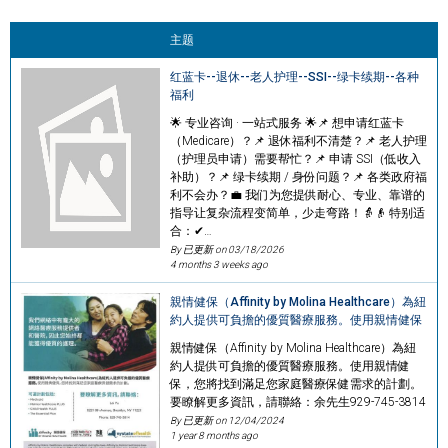
主题
红蓝卡--退休--老人护理--SSI--绿卡续期--各种
福利
🌟 专业咨询 · 一站式服务 🌟📌 想申请红蓝卡
（Medicare）？📌 退休福利不清楚？📌 老人护理
（护理员申请）需要帮忙？📌 申请 SSI（低收入
补助）？📌 绿卡续期 / 身份问题？📌 各类政府福
利不会办？💼 我们为您提供耐心、专业、靠谱的
指导让复杂流程变简单，少走弯路！👵👴 特别适
合：✔…
By 已更新 on
03/18/2026
4 months 3 weeks ago
親情健保（Affinity by Molina Healthcare）為紐
約人提供可負擔的優質醫療服務。使用親情健保
親情健保（Affinity by Molina Healthcare）為紐
約人提供可負擔的優質醫療服務。使用親情健
保，您將找到滿足您家庭醫療保健需求的計劃。
要瞭解更多資訊，請聯絡：余先生929-745-3814
By 已更新 on
12/04/2024
1 year 8 months ago