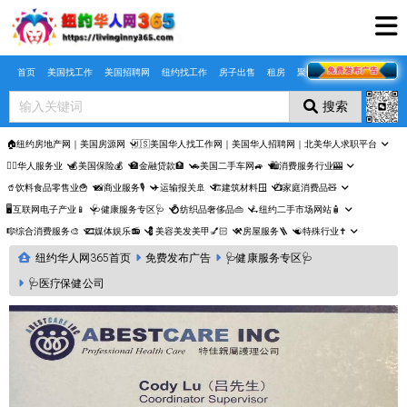
Skip to main content
首页
美国找工作
美国招聘网
纽约找工作
房子出售
租房
聚合页
搜索
🏠纽约房地产网｜美国房源网
🇺🇸美国华人找工作网｜美国华人招聘网｜北美华人求职平台
🤵‍♀️华人服务业
💰美国保险💰
🏦金融贷款🏦
🚗美国二手车网🚙
🛍️消费服务行业🎰
🥤饮料食品零售业🍟
📸商业服务🎙️
✈️运输报关🚢
🏗️建筑材料🪟
📺家庭消费品🧸
🖥️互联网电子产业📱
🩺健康服务专区🩺
💍纺织品奢侈品👜
🛴纽约二手市场网站🧴
🎼综合消费服务🎨
🎞️媒体娱乐📻
💈美容美发美甲💅🏻
⚒️房屋服务🪜
☯️特殊行业✝️
纽约华人网365首页
免费发布广告
🩺健康服务专区🩺
🩺医疗保健公司