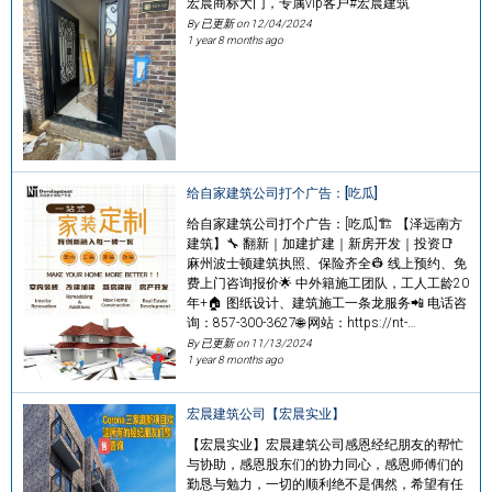
宏晨商标大门，专属vip客户#宏晨建筑
By 已更新 on
12/04/2024
1 year 8 months ago
给自家建筑公司打个广告：[吃瓜]
给自家建筑公司打个广告：[吃瓜]🏗 【泽远南方
建筑】🔧 翻新｜加建扩建｜新房开发｜投资📑
麻州波士顿建筑执照、保险齐全👷 线上预约、免
费上门咨询报价🌟 中外籍施工团队，工人工龄20
年+🏠 图纸设计、建筑施工一条龙服务📲 电话咨
询：857-300-3627🌐 网站：https://nt-…
By 已更新 on
11/13/2024
1 year 8 months ago
宏晨建筑公司【宏晨实业】
【宏晨实业】宏晨建筑公司感恩经纪朋友的帮忙
与协助，感恩股东们的协力同心，感恩师傅们的
勤恳与勉力，一切的顺利绝不是偶然，希望有任