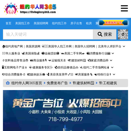
Skip to main content
首页
美国找工作
美国招聘网
纽约找工作
房子出售
租房
聚合页
搜索
🏠纽约房地产网｜美国房源网
🇺🇸美国华人找工作网｜美国华人招聘网｜北美华人求职平台
🤵‍♀️华人服务业
💰美国保险💰
🏦金融贷款🏦
🚗美国二手车网🚙
🛍️消费服务行业🎰
🥤饮料食品零售业🍟
📸商业服务🎙️
✈️运输报关🚢
🏗️建筑材料🪟
📺家庭消费品🧸
🖥️互联网电子产业📱
🩺健康服务专区🩺
💍纺织品奢侈品👜
🛴纽约二手市场网站🧴
🎼综合消费服务🎨
🎞️媒体娱乐📻
💈美容美发美甲💅🏻
⚒️房屋服务🪜
☯️特殊行业✝️
纽约华人网365首页
免费发布广告
🏗️建筑材料🪟
🏗️工程建筑