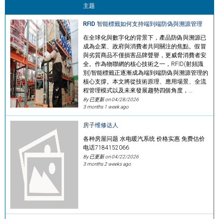
主题
RFID 智能標籤如何支持端到端防偽與溯源管理
在全球化與數字化的背景下，產品防偽與溯源已
成為企業、政府與消費者共同關注的焦點。假冒
與劣質商品不僅損害品牌聲譽，更威脅消費者安
全。作為物聯網的核心技術之一，RFID(射頻識
別)智能標籤正逐漸成為端到端防偽與溯源管理的
核心支撐。本文將從技術原理、應用場景、全流
程管理模式以及未來發展趨勢四個角度，…
By 已更新 on
04/28/2026
3 months 1 week ago
房子维修达人
各种房屋问题 水电暖汽系统 价格实惠 免费估价
电话7184152066
By 已更新 on
04/22/2026
3 months 2 weeks ago