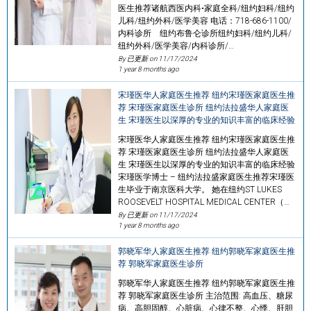
医生推荐诸航西医内科•家庭全科/纽约妇科/纽约
儿科/纽约外科/医学美容 电话：718-686-1100/
内科诊所 纽约布鲁仑诊所纽约妇科/纽约儿科/
纽约外科/医学美容/内科诊所/…
By 已更新 on
11/17/2024
1 year 8 months ago
宋瑾医华人家庭医生推荐 纽约宋瑾医家庭医生推
荐 宋瑾医家庭医生诊所 纽约法拉盛华人家庭医
生 宋瑾医生以深厚的专业的知识丰富的临床经验
宋瑾医华人家庭医生推荐 纽约宋瑾医家庭医生推
荐 宋瑾医家庭医生诊所 纽约法拉盛华人家庭医
生 宋瑾医生以深厚的专业的知识丰富的临床经验
宋瑾医学博士 – 纽约法拉盛家庭医生推荐宋瑾医
生毕业于南京医科大学。 她在纽约ST LUKES
ROOSEVELT HOSPITAL MEDICAL CENTER（…
By 已更新 on
11/17/2024
1 year 8 months ago
郭晓军华人家庭医生推荐 纽约郭晓军家庭医生推
荐 郭晓军家庭医生诊所
郭晓军华人家庭医生推荐 纽约郭晓军家庭医生推
荐 郭晓军家庭医生诊所 主治范围: 高血压、糖尿
病、高胆固醇、心脏病、心律不整、心悸、肝胆