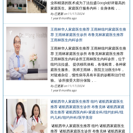
业和精湛的医术成为了法拉盛Google好评最高的
家庭医生。家庭医疗服务内科：全身体检，…
By 已更新 on
11/17/2024
1 year 8 months ago
王雨林华人家庭医生推荐 王雨林纽约家庭医生推
荐 王雨林家庭医生诊所 布鲁克林家庭医生推荐
王雨林医生内科诊所
王雨林华人家庭医生推荐 王雨林纽约家庭医生推
荐 王雨林家庭医生诊所 布鲁克林家庭医生推荐
王雨林医生内科诊所王雨林医生内科诊所，位于
纽约法拉盛。 提供移民体检，各项检查，各种家
庭医生服务。 医师王雨林，医院主治医生8年，
对疑难杂症，慢性病等具有丰富的诊断和治疗经
验。 诊所接受大部分保险，…
By 已更新 on
11/17/2024
1 year 8 months ago
诸航西华人家庭医生推荐 纽约 诸航西家庭医生
推荐 诸航西家庭医生诊所 布鲁克林 诸航西家庭
医生推荐 诸航西医内科•家庭全科/纽约妇科/纽
约儿科/纽约外科/医学美容
诸航西华人家庭医生推荐 纽约 诸航西家庭医生
推荐 诸航西家庭医生诊所 布鲁克林 诸航西家庭