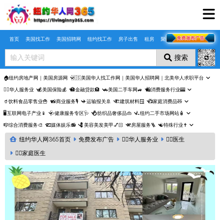
Skip to main content
首页
美国找工作
美国招聘网
纽约找工作
房子出售
租房
聚合页
搜索
🏠纽约房地产网｜美国房源网
🇺🇸美国华人找工作网｜美国华人招聘网｜北美华人求职平台
🤵‍♀️华人服务业
💰美国保险💰
🏦金融贷款🏦
🚗美国二手车网🚙
🛍️消费服务行业🎰
🥤饮料食品零售业🍟
📸商业服务🎙️
✈️运输报关🚢
🏗️建筑材料🪟
📺家庭消费品🧸
🖥️互联网电子产业📱
🩺健康服务专区🩺
💍纺织品奢侈品👜
🛴纽约二手市场网站🧴
🎼综合消费服务🎨
🎞️媒体娱乐📻
💈美容美发美甲💅🏻
⚒️房屋服务🪜
☯️特殊行业✝️
纽约华人网365首页
免费发布广告
🤵‍♀️华人服务业
👩‍⚕️医生
👨‍⚕️家庭医生