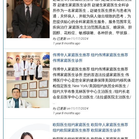
荐 赵健生家庭医生诊所 赵健生家庭医生全科诊
所作为一名家庭医生，赵健生医生擅长与患者沟
通，关怀病人，并能为病人做出细致的思考，为
您提供贴心的全科家庭医生服务。服务范围常见
疾病治疗,家庭医生主治范围高血压、糖尿病、胆
固醇、花粉症、敏感咳嗽、各种肝炎、甲状腺…
By 已更新 on
11/17/2024
1 year 8 months ago
伟博华人家庭医生推荐 纽约伟博家庭医生推荐
伟博家庭医生诊所
伟博华人家庭医生推荐 纽约伟博家庭医生推荐
伟博家庭医生诊所 您的首选法拉盛家庭医生 伟
博医疗中心是您全家的健康保障美国纽约移民体
检指定医生 New York/美国纽约执照全科医生 /
纽约大学布鲁克林医学中心主治医生 /纽约长老
会皇后医学中心主治医生 /法拉盛医院主治医生/
…
By 已更新 on
11/17/2024
1 year 8 months ago
欧阳医生纽约家庭医生 欧阳华人家庭医生推荐
纽约欧阳家庭医生推荐 欧阳家庭医生诊所
欧阳医生纽约家庭医生 欧阳华人家庭医生推荐