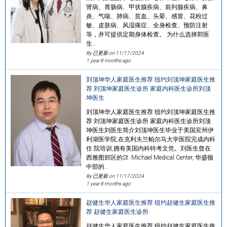
肾病、胃肠病、甲状腺疾病、前列腺疾病、鼻
炎、气喘、肺病、贫血、头晕、感冒、花粉过
敏、皮肤病、风湿痛症、全身检查、预防注射
等，并可提供定期身体检查。 为什么选择郭医
生…
By 已更新 on
11/17/2024
1 year 8 months ago
刘顶坤华人家庭医生推荐 纽约刘顶坤家庭医生推
荐 刘顶坤家庭医生诊所 家庭内科医生诊所刘顶
坤医生
刘顶坤华人家庭医生推荐 纽约刘顶坤家庭医生推
荐 刘顶坤家庭医生诊所 家庭内科医生诊所刘顶
坤医生刘医生简介刘顶坤医生毕业于美国宾州伊
利湖医学院,在克利夫兰帕尔⻢大学医院完成内科
住 院培训,拥有美国内科特考文凭。刘医生曾在
⻄雅图郊区的St. Michael Medical Center, 华盛顿
中部的…
By 已更新 on
11/17/2024
1 year 8 months ago
赵健生华人家庭医生推荐 纽约赵健生家庭医生推
荐 赵健生家庭医生诊所
赵健生华人家庭医生推荐 纽约赵健生家庭医生推