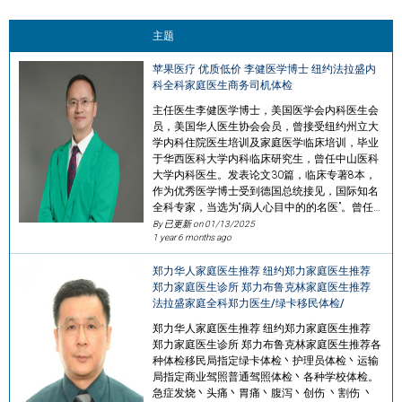
主题
苹果医疗 优质低价 李健医学博士 纽约法拉盛内
科全科家庭医生商务司机体检
主任医生李健医学博士，美国医学会内科医生会
员，美国华人医生协会会员，曾接受纽约州立大
学内科住院医生培训及家庭医学临床培训，毕业
于华西医科大学内科临床研究生，曾任中山医科
大学内科医生。发表论文30篇，临床专著8本，
作为优秀医学博士受到德国总统接见，国际知名
全科专家，当选为“病人心目中的的名医”。曾任…
By 已更新 on
01/13/2025
1 year 6 months ago
郑力华人家庭医生推荐 纽约郑力家庭医生推荐
郑力家庭医生诊所 郑力布鲁克林家庭医生推荐
法拉盛家庭全科郑力医生/绿卡移民体检/
郑力华人家庭医生推荐 纽约郑力家庭医生推荐
郑力家庭医生诊所 郑力布鲁克林家庭医生推荐各
种体检移民局指定绿卡体检丶护理员体检丶运输
局指定商业驾照普通驾照体检丶各种学校体检。
急症发烧丶头痛丶胃痛丶腹泻丶创伤 丶割伤 丶