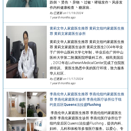
跌倒 丶烫伤 丶异物 丶过敏丶哮喘发作丶风疹发
作内科健康检查 丶糖尿病…
By 已更新 on
11/19/2024
1 year 8 months ago
黄莉文华人家庭医生推荐 黄莉文纽约家庭医生推
荐 黄莉文家庭医生诊所
黄莉文华人家庭医生推荐 黄莉文纽约家庭医生推
荐 黄莉文家庭医生诊所 黄莉文医生2004年毕业
于广州中山医科大学七年制，毕业后在广州中山
医科大学第二附属医院呼吸科工作。移民美国后
，2012年在LutheranMedicalCenter完成了住院医
师培训。 黄医生熟悉中美的医疗环境，致力服务
华人社区…
By 已更新 on
11/17/2024
1 year 8 months ago
李燕伦华人家庭医生推荐 李燕伦纽约家庭医生推
荐 李燕伦家庭医生诊所 李燕伦医疗诊所位于纽
约皇后区Queens法拉盛Flushing
李燕伦华人家庭医生推荐 李燕伦纽约家庭医生
推荐 李燕伦家庭医生诊所 李燕伦医疗诊所位于
纽约皇后区Queens法拉盛Flushing，提供内科、
妇科、儿科和体检等多项医疗服务。以爱心、专