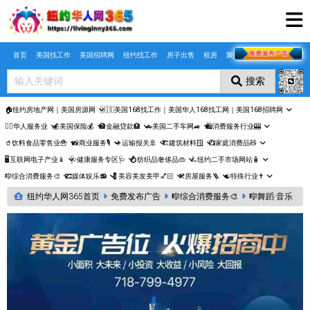
Skip to main content
首页
美国找工作
美国招聘网
纽约找工作
房子出售
租房
聚合页
搜索
🏠纽约房地产网｜美国房源网
🇺🇸美国168找工作｜美国华人168找工网｜美国168招聘网
🤵‍♀️华人服务业
💰美国保险💰
🏦金融贷款🏦
🚗美国二手车网🚙
🛍️消费服务行业🎰
🥤饮料食品零售业🍟
📸商业服务🎙️
✈️运输报关🚢
🏗️建筑材料🪟
📺家庭消费品🧸
🖥️互联网电子产业📱
🩺健康服务专区🩺
💍纺织品奢侈品👜
🛴纽约二手市场网站🧴
🎼综合消费服务🎨
🎞️媒体娱乐📻
💈美容美发美甲💅🏻
⚒️房屋服务🪜
☯️特殊行业✝️
纽约华人网365首页
免费发布广告
🎼综合消费服务🎨
🎼舞蹈·音乐