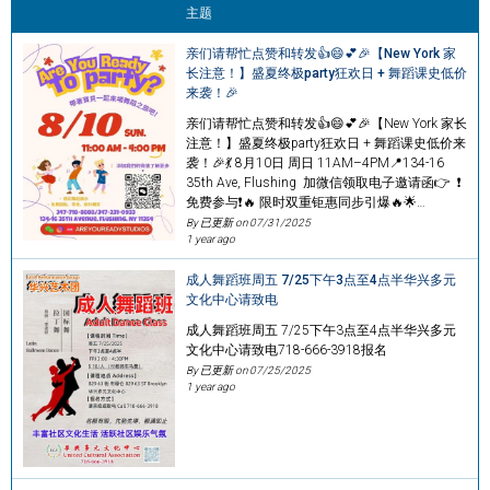
主题
亲们请帮忙点赞和转发👍😄💕🎉【New York 家
长注意！】盛夏终极party狂欢日 + 舞蹈课史低价
来袭！🎉
亲们请帮忙点赞和转发👍😄💕🎉【New York 家长
注意！】盛夏终极party狂欢日 + 舞蹈课史低价来
袭！🎉💃 8月10日 周日 11AM–4PM📍134-16
35th Ave, Flushing 加微信领取电子邀请函👉 ❗️
免费参与❗️🔥 限时双重钜惠同步引爆🔥🌟…
By 已更新 on
07/31/2025
1 year ago
成人舞蹈班周五 7/25下午3点至4点半华兴多元
文化中心请致电
成人舞蹈班周五 7/25下午3点至4点半华兴多元
文化中心请致电718-666-3918报名
By 已更新 on
07/25/2025
1 year ago