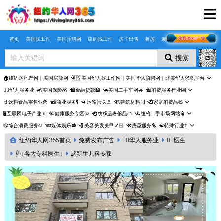
Skip to main content
首页
美国找工作
美国招聘网
纽约找工作
房子出售
租房
聚合页
搜索
🏠纽约房地产网｜美国房源网
🇺🇸美国华人找工作网｜美国华人招聘网｜北美华人求职平台
🤵‍♀️华人服务业
💰美国保险💰
🏦金融贷款🏦
🚗美国二手车网🚙
🛍️消费服务行业🎰
🥤饮料食品零售业🍟
📸商业服务🎙️
✈️运输报关🚢
🏗️建筑材料🪟
📺家庭消费品🧸
🖥️互联网电子产业📱
🩺健康服务专区🩺
💍纺织品奢侈品👜
🛴纽约二手市场网站🧴
🎼综合消费服务🎨
🎞️媒体娱乐📻
💈美容美发美甲💅🏻
⚒️房屋服务🪜
☯️特殊行业✝️
纽约华人网365首页
免费发布广告
🤵‍♀️华人服务业
👩‍⚕️医生
🩺↓各大专科医生↓
👶新生儿科专家