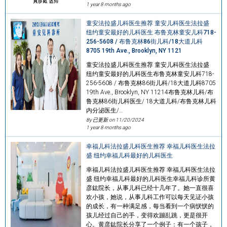
1 year 8 months ago
童安法拉盛儿科医生推荐 童安儿科医生法拉盛
纽约童安最好的儿科医生 布鲁克林童安儿科718-
256-5608 / 布鲁克林86街儿科/18大道儿科
8705 19th Ave., Brooklyn, NY 1121
童安法拉盛儿科医生推荐 童安儿科医生法拉盛
纽约童安最好的儿科医生布鲁克林童安儿科718-
256-5608 / 布鲁克林86街儿科/18大道儿科8705
19th Ave., Brooklyn, NY 11214布鲁克林儿科/布
鲁克林86街儿科医生/ 18大道儿科/布鲁克林儿科
内分泌医生/…
By 已更新 on
11/20/2024
1 year 8 months ago
幸福儿科法拉盛儿科医生推荐 幸福儿科医生法拉
盛 纽约幸福儿科最好的儿科医生
幸福儿科法拉盛儿科医生推荐 幸福儿科医生法拉
盛 纽约幸福儿科最好的儿科医生幸福儿科诊所黄
彦鈜院长，从事儿科已经十几年了。她一直很喜
欢小孩，她说，从事儿科工作可以每天见证小孩
的成长，有一种满足感，每当看到一个病恹恹的
孩儿经过自己的手，变得欢蹦乱跳，更是很开
心。黄彦鈜院长分享了一个例子：有一个孩子，