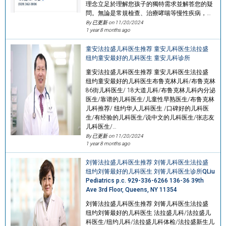
理念立足於理解您孩子的獨特需求並解答您的疑
問。無論是常規檢查、治療哮喘等慢性疾病，…
By 已更新 on
11/20/2024
1 year 8 months ago
童安法拉盛儿科医生推荐 童安儿科医生法拉盛
纽约童安最好的儿科医生 童安儿科诊所
童安法拉盛儿科医生推荐 童安儿科医生法拉盛
纽约童安最好的儿科医生布鲁克林儿科/布鲁克林
86街儿科医生/ 18大道儿科/布鲁克林儿科内分泌
医生/靠谱的儿科医生/儿童性早熟医生/布鲁克林
儿科推荐/ 纽约华人儿科医生 /口碑好的儿科医
生/有经验的儿科医生/说中文的儿科医生/张志友
儿科医生/…
By 已更新 on
11/20/2024
1 year 8 months ago
刘箐法拉盛儿科医生推荐 刘箐儿科医生法拉盛
纽约刘箐最好的儿科医生 刘箐儿科医生诊所QLiu
Pediatrics p.c. 929-336-6266 136-36 39th
Ave 3rd Floor, Queens, NY 11354
刘箐法拉盛儿科医生推荐 刘箐儿科医生法拉盛
纽约刘箐最好的儿科医生 法拉盛儿科/法拉盛儿
科医生/纽约儿科/法拉盛儿科体检/法拉盛新生儿