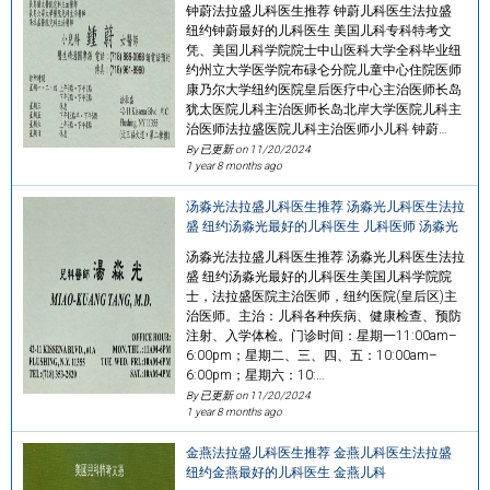
钟蔚法拉盛儿科医生推荐 钟蔚儿科医生法拉盛
纽约钟蔚最好的儿科医生 美国儿科专科特考文
凭、美国儿科学院院士中山医科大学全科毕业纽
约州立大学医学院布碌仑分院儿童中心住院医师
康乃尔大学纽约医院皇后医疗中心主治医师长岛
犹太医院儿科主治医师长岛北岸大学医院儿科主
治医师法拉盛医院儿科主治医师小儿科 钟蔚…
By 已更新 on
11/20/2024
1 year 8 months ago
汤淼光法拉盛儿科医生推荐 汤淼光儿科医生法拉
盛 纽约汤淼光最好的儿科医生 儿科医师 汤淼光
汤淼光法拉盛儿科医生推荐 汤淼光儿科医生法拉
盛 纽约汤淼光最好的儿科医生美国儿科学院院
士，法拉盛医院主治医师，纽约医院(皇后区)主
治医师。主治：儿科各种疾病、健康检查、预防
注射、入学体检。门诊时间：星期一11:00am–
6:00pm；星期二、三、四、五：10:00am–
6:00pm；星期六：10:…
By 已更新 on
11/20/2024
1 year 8 months ago
金燕法拉盛儿科医生推荐 金燕儿科医生法拉盛
纽约金燕最好的儿科医生 金燕儿科