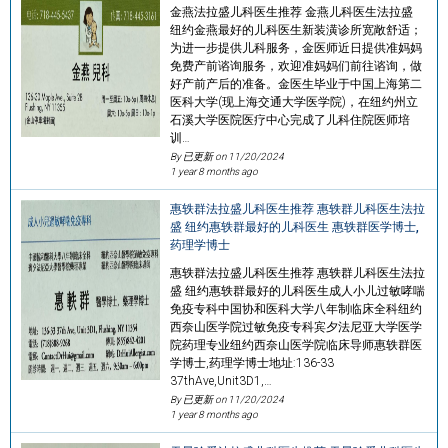
金燕法拉盛儿科医生推荐 金燕儿科医生法拉盛
纽约金燕最好的儿科医生新装潢诊所宽敞舒适；
为进一步提供儿科服务，金医师近日提供准妈妈
免费产前谘询服务，欢迎准妈妈们前往谘询，做
好产前产后的准备。金医生毕业于中国上海第二
医科大学(现上海交通大学医学院)，在纽约州立
石溪大学医院医疗中心完成了儿科住院医师培
训…
By 已更新 on
11/20/2024
1 year 8 months ago
惠轶群法拉盛儿科医生推荐 惠轶群儿科医生法拉
盛 纽约惠轶群最好的儿科医生 惠轶群医学博士,
药理学博士
惠轶群法拉盛儿科医生推荐 惠轶群儿科医生法拉
盛 纽约惠轶群最好的儿科医生成人小儿过敏哮喘
免疫专科中国协和医科大学八年制临床全科纽约
西奈山医学院过敏免疫专科宾夕法尼亚大学医学
院药理专业纽约西奈山医学院临床导师惠轶群医
学博士,药理学博士地址:136-33
37thAve,Unit3D1,…
By 已更新 on
11/20/2024
1 year 8 months ago