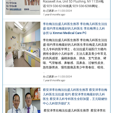
Roosevelt Ave, Unit 5D Flushing, NY 11354电
话:929-336-6266传真:929-336-6288网址…
By 已更新 on
11/20/2024
1 year 8 months ago
李欣梅法拉盛儿科医生推荐 李欣梅儿科医生法拉
盛 纽约李欣梅最好的儿科医生 李欣梅博士儿科
诊所 Li Xinmei Medical Care PC
李欣梅法拉盛儿科医生推荐 李欣梅儿科医生法拉
盛 纽约李欣梅最好的儿科医生李欣梅是儿科及新
生儿专科的医学博士，在法拉盛天福医疗大楼内
拥有全新的小儿科诊所，主治儿童及青少年常见
的伤风感冒、扁桃体腺炎、肺炎、支气管炎、哮
喘、气管敏感、鼻敏感、流鼻血、过敏性皮炎、
急性肠胃炎、慢性腹痛及青少年青春痘、暗疮、
…
By 已更新 on
11/20/2024
1 year 8 months ago
蔡安泽李欣梅法拉盛儿科医生推荐 蔡安泽李欣梅
儿科医生法拉盛 纽约 蔡安泽李欣梅最好的儿科
医生 蔡安泽儿科专科医生全职加盟，王元聪健怡
中心儿科部升级扩大
蔡安泽李欣梅法拉盛儿科医生推荐 蔡安泽李欣