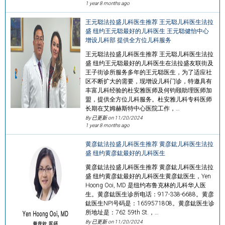
1 year 8 months ago
王元聪法拉盛儿科医生推荐 王元聪儿科医生法拉
盛 纽约王元聪最好的儿科医生 王元聪健怡中心
增设儿科部 提供全方位儿科服务
王元聪法拉盛儿科医生推荐 王元聪儿科医生法拉
盛 纽约王元聪最好的儿科医生在法拉盛友联街及
王子街诊所服务多年的王元聪医生，为了适应社
区不断扩大的需要，现增设儿科门诊，特邀具有
丰富儿科经验的杜安雅医师及何钧颐助理医师加
盟，提供全方位儿科服务。杜安雅儿科专科医师
长期在艾姆赫斯特中心医院工作，…
By 已更新 on
11/20/2024
1 year 8 months ago
黄彦鈜法拉盛儿科医生推荐 黄彦鈜儿科医生法拉
盛 纽约黄彦鈜最好的儿科医生
黄彦鈜法拉盛儿科医生推荐 黄彦鈜儿科医生法拉
盛 纽约黄彦鈜最好的儿科医生黄彦鈜医生，Yen
Hoong Ooi, MD 是纽约布鲁克林的儿科华人医
生。黄彦鈜医生诊所电话：917-338-6688。黄彦
鈜医生NPI号码是：1659571808。黄彦鈜医生诊
所地址是：762 59th St.，…
By 已更新 on
11/20/2024