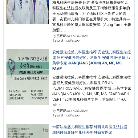
梅儿科医生法拉盛 纽约 蔡安泽李欣梅最好的儿
科医生在法拉盛友联街及王子街诊所服务多年的
王元聪健怡诊所，为了适应社区不断扩大的需
要，友联街儿科门诊正在升级扩大，特邀具有丰
富儿科经验的华人医师蔡安泽（Aung Tun）全职
加盟，…
By 已更新 on
11/20/2024
1 year 8 months ago
安健强法拉盛儿科医生推荐 安健强儿科医生法拉
盛 纽约安健强最好的儿科医生 安健强 医学博士/
药学专家 JIANQIANG (JOHN) AN, MD, MS,
FAAP
安健强法拉盛儿科医生推荐 安健强儿科医生法拉
盛 纽约安健强最好的儿科医生 DR.AN
PEDIATRICS 安心儿科安健强 医学博士/药学专家
JIANQIANG (JOHN) AN, MD, MS, FAAPBoARd
CERTifiEd美国儿科特考文凭，学院院士41-60
Main…
By 已更新 on
11/20/2024
1 year 8 months ago
钟蔚法拉盛儿科医生推荐 钟蔚儿科医生法拉盛
纽约钟蔚最好的儿科医生 钟蔚女医师