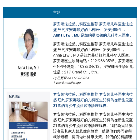
主题
罗安娜法拉盛儿科医生推荐 罗安娜儿科医生法拉
盛 纽约罗安娜最好的儿科医生 罗安娜医生，
Anna Law，MD 是纽约曼哈顿的儿科华人医生。
罗安娜法拉盛儿科医生推荐 罗安娜儿科医生法拉
盛 纽约罗安娜最好的儿科医生罗安娜医生，
Anna Law，MD 是纽约曼哈顿的儿科华人医生。
罗安娜医生诊所电话：212-966-3585。罗安娜医
生NPI号码是：1033234612。罗安娜医生诊所地
址是：217 Grand St.，5th…
By 已更新 on
11/20/2024
1 year 8 months ago
罗安娜法拉盛儿科医生推荐 罗安娜儿科医生法拉
盛 纽约罗安娜最好的儿科医生兒科為從新生兒至
21歲的青少年提供醫療護理服務。
罗安娜法拉盛儿科医生推荐 罗安娜儿科医生法拉
盛 纽约罗安娜最好的儿科医生兒科為從新生兒至
21歲的青少年提供醫療護理服務。我們為兒科就
診者及其家人普及健康教育，鼓勵他們共同參與
就診過程，從而做出健康決策。我們的兒科護理