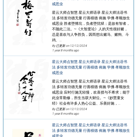
戒恶业
星云大师点智慧 星云大师语录 星云大师法语书
法 多转发功德无量 行善積德 佈施 学佛 孝顺放生
戒恶业 胜者堕憍坑，负者堕忧狱；是故有智者，
不随此二法。~《大智度论》人的天性很好赌，
总是喜欢与人争胜负，因而想出赌马、赌狗、斗
鸡、…
By 已更新 on
12/12/2024
1 year 8 months ago
星云大师点智慧 星云大师语录 星云大师法语书
法 多转发功德无量 行善積德 佈施 学佛 孝顺放生
戒恶业
星云大师点智慧 星云大师语录 星云大师法语书
法 多转发功德无量 行善積德 佈施 学佛 孝顺放生
戒恶业 应时行施无轻慢，欢喜授与不希求；能于
此业常勤修，所生当获大财位。~《妙慧童女
经》社会有许多人热心公益、乐善好施，…
By 已更新 on
12/12/2024
1 year 8 months ago
星云大师点智慧 星云大师语录 星云大师法语书
法 多转发功德无量 行善積德 佈施 学佛 孝顺放生
戒恶业