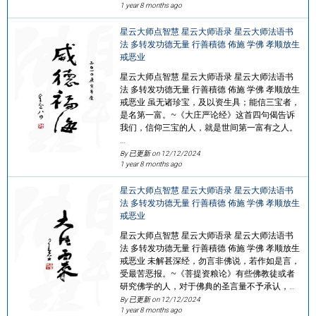
1 year 8 months ago
星云大师点智慧 星云大师语录 星云大师法语书
法 多转发功德无量 行善積德 佈施 学佛 孝顺放生
戒恶业
星云大师点智慧 星云大师语录 星云大师法语书
法 多转发功德无量 行善積德 佈施 学佛 孝顺放生
戒恶业 虽无诸珍宝，及以资生具；能信三宝者，
是名第一富。~《大庄严论经》这首四句偈告诉
我们，信仰三宝的人，就是世间第一富有之人。
…
By 已更新 on
12/12/2024
1 year 8 months ago
星云大师点智慧 星云大师语录 星云大师法语书
法 多转发功德无量 行善積德 佈施 学佛 孝顺放生
戒恶业
星云大师点智慧 星云大师语录 星云大师法语书
法 多转发功德无量 行善積德 佈施 学佛 孝顺放生
戒恶业 未解甚深经，勿言非佛说，若作如是言，
受最苦恶报。~《菩提资粮论》有些佛教徒或者
研究佛学的人，对于佛典的圣言量不予承认，…
By 已更新 on
12/12/2024
1 year 8 months ago