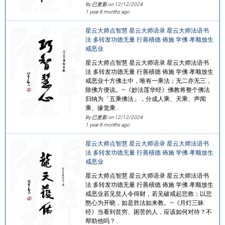
By 已更新 on
12/12/2024
1 year 8 months ago
星云大师点智慧 星云大师语录 星云大师法语书
法 多转发功德无量 行善積德 佈施 学佛 孝顺放生
戒恶业
星云大师点智慧 星云大师语录 星云大师法语书
法 多转发功德无量 行善積德 佈施 学佛 孝顺放生
戒恶业十方佛土中，唯有一乘法；无二亦无三，
除佛方便说。~《妙法莲华经》佛教将整个佛法
归纳为「五乘佛法」，分成人乘、天乘、声闻
乘、缘觉乘…
By 已更新 on
12/12/2024
1 year 8 months ago
星云大师点智慧 星云大师语录 星云大师法语书
法 多转发功德无量 行善積德 佈施 学佛 孝顺放生
戒恶业
星云大师点智慧 星云大师语录 星云大师法语书
法 多转发功德无量 行善積德 佈施 学佛 孝顺放生
戒恶业若见贫人令得财，若见破戒起悲救；以悲
愍心为开晓，如是胜法如来教。~《月灯三昧
经》当看到贫穷、困苦的人，应该如何对待？不
帮助他吗？…