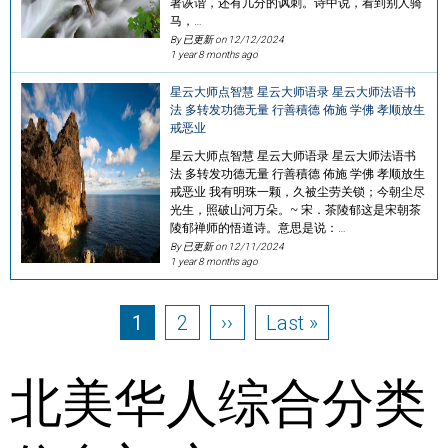
著诙谐，还有几分的讽刺。诗中说，看到别人骑
马，…
By 已更新 on
12/12/2024
1 year 8 months ago
星云大师点智慧 星云大师语录 星云大师法语书
法 多转发功德无量 行善積德 佈施 学佛 孝顺放生
戒恶业
星云大师点智慧 星云大师语录 星云大师法语书
法 多转发功德无量 行善積德 佈施 学佛 孝顺放生
戒恶业 我有明珠一颗，久被尘劳关锁；今朝尘尽
光生，照破山河万朵。~ 宋．茶陵郁这是宋朝茶
陵郁禅师的悟道诗。意思是说：…
By 已更新 on
12/11/2024
1 year 8 months ago
Pagination
Page
Page
Next page
Last page
1
2
››
Last »
北美华人综合分类