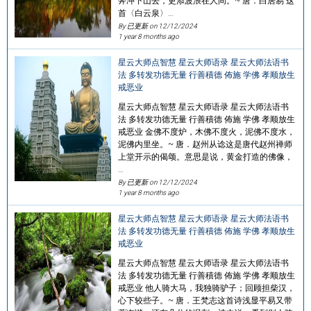
奔冲下山去，更添波浪在人间。~ 唐．白居易 这
首〈白云泉〉…
By 已更新 on
12/12/2024
1 year 8 months ago
星云大师点智慧 星云大师语录 星云大师法语书
法 多转发功德无量 行善積德 佈施 学佛 孝顺放生
戒恶业
星云大师点智慧 星云大师语录 星云大师法语书
法 多转发功德无量 行善積德 佈施 学佛 孝顺放生
戒恶业 金佛不度炉，木佛不度火，泥佛不度水，
泥佛内里坐。~ 唐．赵州从谂这是唐代赵州禅师
上堂开示的偈颂。意思是说，黄金打造的佛像，
…
By 已更新 on
12/12/2024
1 year 8 months ago
星云大师点智慧 星云大师语录 星云大师法语书
法 多转发功德无量 行善積德 佈施 学佛 孝顺放生
戒恶业
星云大师点智慧 星云大师语录 星云大师法语书
法 多转发功德无量 行善積德 佈施 学佛 孝顺放生
戒恶业 他人骑大马，我独骑驴子；回顾担柴汉，
心下较些子。~ 唐．王梵志这首诗浅显平易又带