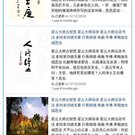
落花拦不住，几多春色在人间。~ 宋．偃溪广闻
宋朝的偃溪禅师所写的这首诗偈，意思是说：…
By 已更新 on
12/12/2024
1 year 8 months ago
星云大师点智慧 星云大师语录 星云大师法语书
法 多转发功德无量 行善積德 佈施 学佛 孝顺放生
戒恶业
星云大师点智慧 星云大师语录 星云大师法语书
法 多转发功德无量 行善積德 佈施 学佛 孝顺放生
戒恶业 礼貌尊敬讲爱语，乐观满足生欢喜；明理
和平有自由，慈悲包容庆安全。~ 星云常有人
问：天堂、地狱究竟在哪里？人间净土又在哪
里？其实…
By 已更新 on
12/12/2024
1 year 8 months ago
星云大师点智慧 星云大师语录 星云大师法语书
法 多转发功德无量 行善積德 佈施 学佛 孝顺放生
戒恶业
星云大师点智慧 星云大师语录 星云大师法语书
法 多转发功德无量 行善積德 佈施 学佛 孝顺放生
戒恶业 天平山上白云泉，云自无心水自闲；何必