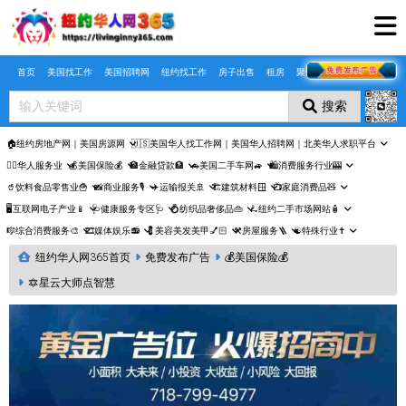
Skip to main content
首页
美国找工作
美国招聘网
纽约找工作
房子出售
租房
聚合页
搜索
🏠纽约房地产网｜美国房源网
🇺🇸美国华人找工作网｜美国华人招聘网｜北美华人求职平台
🤵‍♀️华人服务业
💰美国保险💰
🏦金融贷款🏦
🚗美国二手车网🚙
🛍️消费服务行业🎰
🥤饮料食品零售业🍟
📸商业服务🎙️
✈️运输报关🚢
🏗️建筑材料🪟
📺家庭消费品🧸
🖥️互联网电子产业📱
🩺健康服务专区🩺
💍纺织品奢侈品👜
🛴纽约二手市场网站🧴
🎼综合消费服务🎨
🎞️媒体娱乐📻
💈美容美发美甲💅🏻
⚒️房屋服务🪜
☯️特殊行业✝️
纽约华人网365首页
免费发布广告
💰美国保险💰
🔯星云大师点智慧