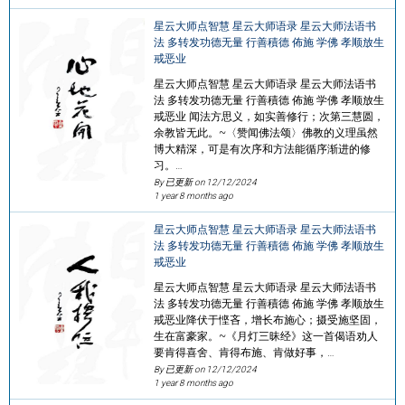
星云大师点智慧 星云大师语录 星云大师法语书
法 多转发功德无量 行善積德 佈施 学佛 孝顺放生
戒恶业
星云大师点智慧 星云大师语录 星云大师法语书
法 多转发功德无量 行善積德 佈施 学佛 孝顺放生
戒恶业 闻法方思义，如实善修行；次第三慧圆，
余教皆无此。~〈赞闻佛法颂〉佛教的义理虽然
博大精深，可是有次序和方法能循序渐进的修
习。…
By 已更新 on
12/12/2024
1 year 8 months ago
星云大师点智慧 星云大师语录 星云大师法语书
法 多转发功德无量 行善積德 佈施 学佛 孝顺放生
戒恶业
星云大师点智慧 星云大师语录 星云大师法语书
法 多转发功德无量 行善積德 佈施 学佛 孝顺放生
戒恶业降伏于悭吝，增长布施心；摄受施坚固，
生在富豪家。~《月灯三昧经》这一首偈语劝人
要肯得喜舍、肯得布施、肯做好事，…
By 已更新 on
12/12/2024
1 year 8 months ago