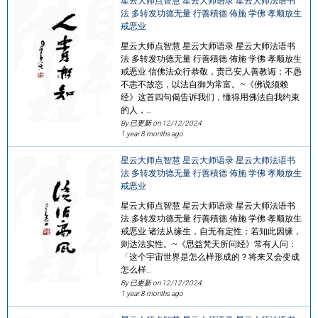
星云大师点智慧 星云大师语录 星云大师法语书
法 多转发功德无量 行善積德 佈施 学佛 孝顺放生
戒恶业
星云大师点智慧 星云大师语录 星云大师法语书
法 多转发功德无量 行善積德 佈施 学佛 孝顺放生
戒恶业 信佛法众行恭敬，责己安人善教诲；不愚
不恚不放恣，以法自御为常富。~《佛说须赖
经》这首四句偈告诉我们，懂得用佛法自我约束
的人，…
By 已更新 on
12/12/2024
1 year 8 months ago
星云大师点智慧 星云大师语录 星云大师法语书
法 多转发功德无量 行善積德 佈施 学佛 孝顺放生
戒恶业
星云大师点智慧 星云大师语录 星云大师法语书
法 多转发功德无量 行善積德 佈施 学佛 孝顺放生
戒恶业 诸法从缘生，自无有定性；若知此因缘，
则达法实性。~《思益梵天所问经》常有人问：
「这个宇宙世界是怎么样形成的？将来又会变成
怎么样…
By 已更新 on
12/12/2024
1 year 8 months ago