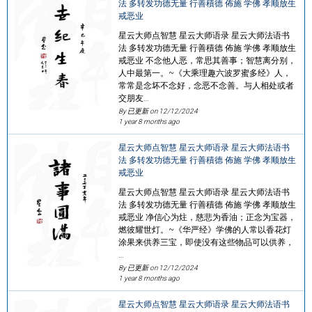
法 多转发功德无量 行善積德 佈施 学佛 孝顺放生
戒恶业
星云大师点智慧 星云大师语录 星云大师法语书
法 多转发功德无量 行善積德 佈施 学佛 孝顺放生
戒恶业 不念他人恶，常思其善事；智慧离分别，
人中最第一。~《大乘理趣六波罗蜜多经》人，
常常是念坏不念好，念恶不念善。与人相处或者
交朋友…
By 已更新 on
12/12/2024
1 year 8 months ago
星云大师点智慧 星云大师语录 星云大师法语书
法 多转发功德无量 行善積德 佈施 学佛 孝顺放生
戒恶业
星云大师点智慧 星云大师语录 星云大师法语书
法 多转发功德无量 行善積德 佈施 学佛 孝顺放生
戒恶业 净信心为炷，慈悲为香油；正念为宝器，
燃彼耀世灯。~《华严经》学佛的人常以香花灯
涂果来供养三宝，即使没有这些物品可以供养，
…
By 已更新 on
12/12/2024
1 year 8 months ago
星云大师点智慧 星云大师语录 星云大师法语书