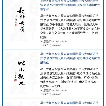
星云大师点智慧 星云大师语录 星云大师法语书
法 多转发功德无量 行善積德 佈施 学佛 孝顺放生
戒恶业
星云大师点智慧 星云大师语录 星云大师法语书
法 多转发功德无量 行善積德 佈施 学佛 孝顺放生
戒恶业 恭敬不生喜，轻慢无瞋恚；智慧如大海，
是名真智慧。《大乘理趣六波罗蜜多经》处在群
众里，如何立身处事？这首偈语给予了一个很好
的指引…
By 已更新 on
12/12/2024
1 year 8 months ago
星云大师点智慧 星云大师语录 星云大师法语书
法 多转发功德无量 行善積德 佈施 学佛 孝顺放生
戒恶业
星云大师点智慧 星云大师语录 星云大师法语书
法 多转发功德无量 行善積德 佈施 学佛 孝顺放生
戒恶业 利衰及毁誉，称讥和苦乐，斯皆非常法，
何足致忧喜？~《摩诃僧祇律》佛教里流传著一
则故事：宋朝时，…
By 已更新 on
12/12/2024
1 year 8 months ago
星云大师点智慧 星云大师语录 星云大师法语书