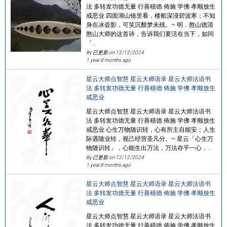
法 多转发功德无量 行善積德 佈施 学佛 孝顺放生
戒恶业 四面湖山镜里看，楼船深浸碧波寒；不知
身在冰壶影，可笑沉酣梦未残。~ 明．憨山德清
憨山大师的这首诗，告诉我们要活在当下，如同
「…
By 已更新 on
12/12/2024
1 year 8 months ago
星云大师点智慧 星云大师语录 星云大师法语书
法 多转发功德无量 行善積德 佈施 学佛 孝顺放生
戒恶业
星云大师点智慧 星云大师语录 星云大师法语书
法 多转发功德无量 行善積德 佈施 学佛 孝顺放生
戒恶业 心生万物随识转，心有所主自能安；人生
际遇随业转，视己经营圣凡分。~ 星云「心生万
物随识转」，心能生出万法，万法存乎一心，…
By 已更新 on
12/12/2024
1 year 8 months ago
星云大师点智慧 星云大师语录 星云大师法语书
法 多转发功德无量 行善積德 佈施 学佛 孝顺放生
戒恶业
星云大师点智慧 星云大师语录 星云大师法语书
法 多转发功德无量 行善積德 佈施 学佛 孝顺放生