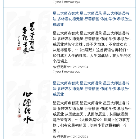
1 year 8 months ago
星云大师点智慧 星云大师语录 星云大师法语书
法 多转发功德无量 行善積德 佈施 学佛 孝顺放生
戒恶业
星云大师点智慧 星云大师语录 星云大师法语书
法 多转发功德无量 行善積德 佈施 学佛 孝顺放生
戒恶业慧智守道胜，终不为放逸；不贪致欢喜，
从是得道乐。~《出曜经》这首偈语告诉我们：
如何成为人生的胜者。人生如战场，在人生的这
个战埸上…
By 已更新 on
12/12/2024
1 year 8 months ago
星云大师点智慧 星云大师语录 星云大师法语书
法 多转发功德无量 行善積德 佈施 学佛 孝顺放生
戒恶业
星云大师点智慧 星云大师语录 星云大师法语书
法 多转发功德无量 行善積德 佈施 学佛 孝顺放生
戒恶业 从因故生天，从因堕恶道，从因故涅槃，
是故皆有因。~《大般涅槃经》世间上的万事万
物，都有它最初的因，切莫小看这最初的一个
因，…
By 已更新 on
12/12/2024