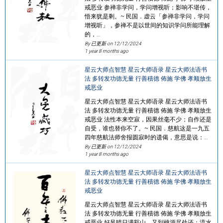
戒恶业 参禅非学问，学问增视听；影响不堪传，
悟来犹是剩。~ 民国．虚云「参禅非学问，学问
增视听」，参禅不是以世间的知识学问所能理解
的，…
By 已更新 on
12/12/2024
1 year 8 months ago
星云大师点智慧 星云大师语录 星云大师法语书
法 多转发功德无量 行善積德 佈施 学佛 孝顺放生
戒恶业
星云大师点智慧 星云大师语录 星云大师法语书
法 多转发功德无量 行善積德 佈施 学佛 孝顺放生
戒恶业 法性本来空寂，因果丝毫不少；自作还是
自受，谁也替你不了。~ 民国．慈航这是一九五
四年慈航法师舍报圆寂时的遗偈，意思是说：…
By 已更新 on
12/12/2024
1 year 8 months ago
星云大师点智慧 星云大师语录 星云大师法语书
法 多转发功德无量 行善積德 佈施 学佛 孝顺放生
戒恶业
星云大师点智慧 星云大师语录 星云大师法语书
法 多转发功德无量 行善積德 佈施 学佛 孝顺放生
戒恶业 好风晴日满谿山，又到桃源尽处还；流水