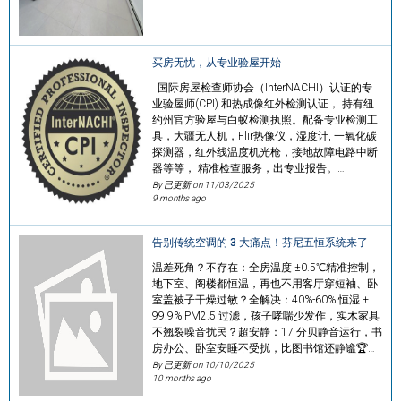
买房无忧，从专业验屋开始
国际房屋检查师协会（InterNACHI）认证的专
业验屋师(CPI) 和热成像红外检测认证， 持有纽
约州官方验屋与白蚁检测执照。配备专业检测工
具，大疆无人机，Flir热像仪，湿度计, 一氧化碳
探测器，红外线温度机光枪，接地故障电路中断
器等等， 精准检查服务，出专业报告。…
By 已更新 on
11/03/2025
9 months ago
告别传统空调的 3 大痛点！芬尼五恒系统来了
温差死角？不存在：全房温度 ±0.5℃精准控制，
地下室、阁楼都恒温，再也不用客厅穿短袖、卧
室盖被子​干燥过敏？全解决：40%-60% 恒湿 +
99.9% PM2.5 过滤，孩子哮喘少发作，实木家具
不翘裂​噪音扰民？超安静：17 分贝静音运行，书
房办公、卧室安睡不受扰，比图书馆还静谧​🏆…
By 已更新 on
10/10/2025
10 months ago