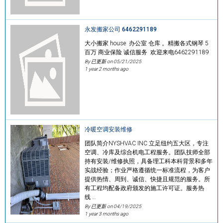
永发搬家公司 6462291189
大小搬家 house 办公室 仓库 。精搬各式钢琴 5
百万 商业保险 诚信服务 欢迎来电6462291189
By 已更新 on
05/21/2025
1 year 2 months ago
冷暖空调安装维修
团队简介NYSHVAC INC 立足纽约五大区，专注
空调、冷库及综合机电工程服务。团队技师全部
持有安装/维修执照，具备理工科本科背景和多年
实战经验；作业严格遵循统一标准流程，为客户
提供热情、周到、诚信、快捷且规范的服务。所
有工程均配备政府颁发的施工许可证。服务热
线 …
By 已更新 on
04/19/2025
1 year 3 months ago