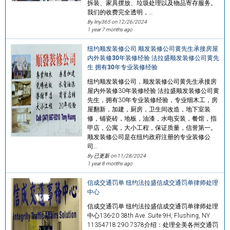
拆装、家具摆放、垃圾处理以及物品寄存服务。
我们的收费完全透明，…
By liny365 on
12/26/2024
1 year 7 months ago
纽约顺发装修公司 顺发装修公司黄先生承接房屋
内外装修30年装修经验 法拉盛顺发装修公司黄先
生 拥有30年专业装修经验
纽约顺发装修公司，顺发装修公司黄先生承接房
屋内外装修30年装修经验 法拉盛顺发装修公司黄
先生，拥有30年专业装修经验，专业细木工，房
屋翻新，加建，厨房，卫生间改造，地下室装
修，铺瓷砖，地板，油漆，水电安装，餐馆，指
甲店，公寓，大小工程，保证质量，信誉第一。
顺发装修公司是在纽约政府注册的专业装修公
司…
By 已更新 on
11/28/2024
1 year 8 months ago
信成交通罚单 纽约法拉盛信成交通罚单律师处理
中心
信成交通罚单 纽约法拉盛信成交通罚单律师处理
中心136-20 38th Ave. Suite 9H, Flushing, NY
11354718 290 7378介绍：处理全美各州交通罚