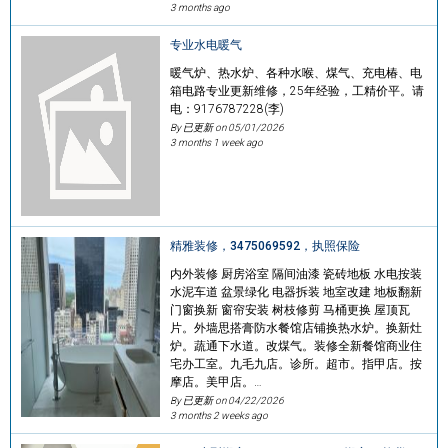
3 months ago
专业水电暖气
暖气炉、热水炉、各种水喉、煤气、充电椿、电
箱电路专业更新维修，25年经验，工精价平。请
电：9176787228(李)
By 已更新 on
05/01/2026
3 months 1 week ago
精雅装修，3475069592，执照保险
内外装修 厨房浴室 隔间油漆 瓷砖地板 水电按装
水泥车道 盆景绿化 电器拆装 地室改建 地板翻新
门窗换新 窗帘安装 树枝修剪 马桶更换 屋顶瓦
片。外墙思搭膏防水餐馆店铺换热水炉。换新灶
炉。蔬通下水道。改煤气。装修全新餐馆商业住
宅办工室。九毛九店。诊所。超市。指甲店。按
摩店。美甲店。…
By 已更新 on
04/22/2026
3 months 2 weeks ago