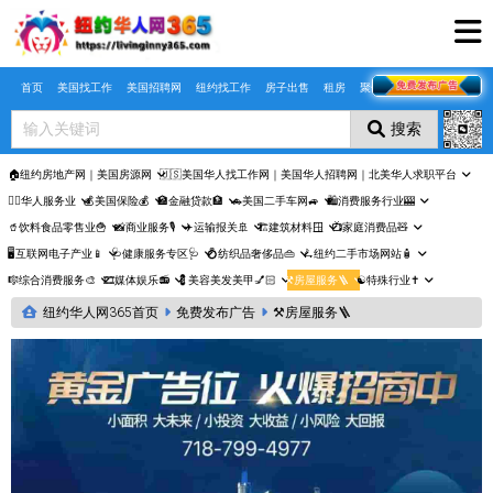
Skip to main content
首页
美国找工作
美国招聘网
纽约找工作
房子出售
租房
聚合页
搜索
🏠纽约房地产网｜美国房源网
🇺🇸美国华人找工作网｜美国华人招聘网｜北美华人求职平台
🤵‍♀️华人服务业
💰美国保险💰
🏦金融贷款🏦
🚗美国二手车网🚙
🛍️消费服务行业🎰
🥤饮料食品零售业🍟
📸商业服务🎙️
✈️运输报关🚢
🏗️建筑材料🪟
📺家庭消费品🧸
🖥️互联网电子产业📱
🩺健康服务专区🩺
💍纺织品奢侈品👜
🛴纽约二手市场网站🧴
🎼综合消费服务🎨
🎞️媒体娱乐📻
💈美容美发美甲💅🏻
⚒️房屋服务🪜
☯️特殊行业✝️
纽约华人网365首页
免费发布广告
⚒️房屋服务🪜