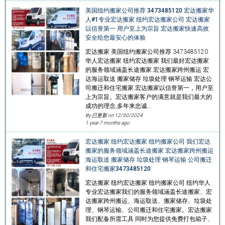
美国纽约搬家公司推荐 3473485120 宏达搬家华
人#1专业宏达搬家 纽约宏达搬家公司 宏达搬家
以信誉第一 用户至上为宗旨 宏达搬家快速高效
安全给您最安心的体验
宏达搬家 美国纽约搬家公司推荐 3473485120
华人宏达搬家 纽约宏达搬家 我们最好宏达搬家
的服务领域涵盖长途搬家 宏达搬家跨州搬运 宏
达海运取送 搬家储存 垃圾处理 钢琴运输 宏达公
司搬迁和住宅搬家 宏达搬家以信誉第一，用户至
上为宗旨。宏达搬家客户的满意就是我们最大的
成功的理念,多年来忠诚…
By 已更新 on
12/30/2024
1 year 7 months ago
宏达搬家 纽约宏达搬家 纽约搬家公司 我们宏达
搬家的服务领域涵盖长途搬家 宏达搬家跨州搬运
海运取送 搬家储存 垃圾处理 钢琴运输 公司搬迁
和住宅搬家3473485120
宏达搬家 纽约宏达搬家 纽约搬家公司 纽约华人
专业宏达搬家我们的服务领域涵盖长途搬家、宏
达搬家跨州搬运、海运取送、搬家储存、垃圾处
理、钢琴运输、公司搬迁和住宅搬家。宏达搬家
我们配备所需工具 同时为您提供免费打包箱子、