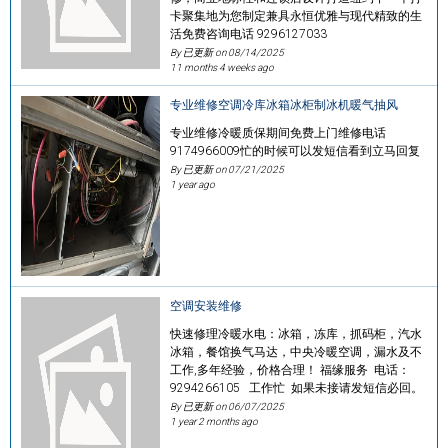
卡聚集地为您制定兼具永恒优雅与现代精致的生
活免费咨询电话 9296127033
By 已更新 on
08/14/2025
11 months 4 weeks ago
专业维修空调冷库冰箱冰柜制冰机暖气抽风
专业维修冷暖质保期间免费上门维修电话
9174966009忙的时候可以发短信看到立马回复
By 已更新 on
07/21/2025
1 year ago
空调安装维修
快速修理冷暖水电：冰箱，冻库，抓码柜，汽水
冰箱，餐馆换气马达，中央冷暖空调，漏水及不
工作,多年经验，价格合理！ 福缘服务 电话：
9294266105 工作忙 如果未接请发短信必回。
By 已更新 on
06/07/2025
1 year 2 months ago