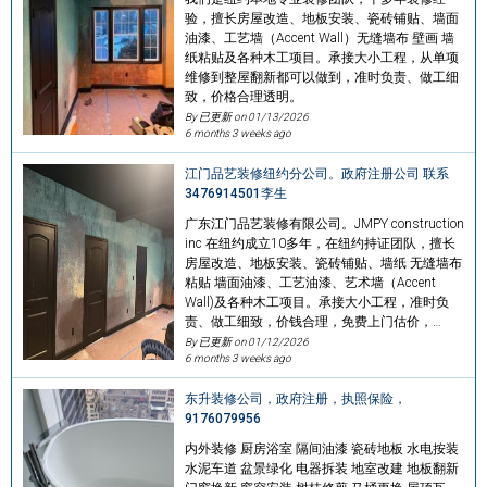
验，擅长房屋改造、地板安装、瓷砖铺贴、墙面
油漆、工艺墙（Accent Wall）无缝墙布 壁画 墙
纸粘贴及各种木工项目。承接大小工程，从单项
维修到整屋翻新都可以做到，准时负责、做工细
致，价格合理透明。
By 已更新 on
01/13/2026
6 months 3 weeks ago
江门品艺装修纽约分公司。政府注册公司 联系
3476914501李生
广东江门品艺装修有限公司。JMPY construction
inc 在纽约成立10多年，在纽约持证团队，擅长
房屋改造、地板安装、瓷砖铺贴、墙纸 无缝墙布
粘贴 墙面油漆、工艺油漆、艺术墙（Accent
Wall)及各种木工项目。承接大小工程，准时负
责、做工细致，价钱合理，免费上门估价，…
By 已更新 on
01/12/2026
6 months 3 weeks ago
东升装修公司，政府注册，执照保险，
9176079956
内外装修 厨房浴室 隔间油漆 瓷砖地板 水电按装
水泥车道 盆景绿化 电器拆装 地室改建 地板翻新