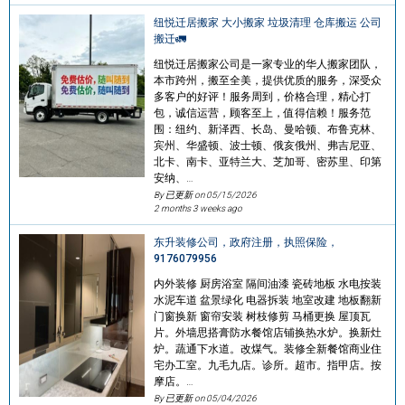
纽悦迁居搬家 大小搬家 垃圾清理 仓库搬运 公司
搬迁🚛
纽悦迁居搬家公司是一家专业的华人搬家团队，
本市跨州，搬至全美，提供优质的服务，深受众
多客户的好评！服务周到，价格合理，精心打
包，诚信运营，顾客至上，值得信赖！服务范
围：纽约、新泽西、长岛、曼哈顿、布鲁克林、
宾州、华盛顿、波士顿、俄亥俄州、弗吉尼亚、
北卡、南卡、亚特兰大、芝加哥、密苏里、印第
安纳、…
By 已更新 on
05/15/2026
2 months 3 weeks ago
东升装修公司，政府注册，执照保险，
9176079956
内外装修 厨房浴室 隔间油漆 瓷砖地板 水电按装
水泥车道 盆景绿化 电器拆装 地室改建 地板翻新
门窗换新 窗帘安装 树枝修剪 马桶更换 屋顶瓦
片。外墙思搭膏防水餐馆店铺换热水炉。换新灶
炉。蔬通下水道。改煤气。装修全新餐馆商业住
宅办工室。九毛九店。诊所。超市。指甲店。按
摩店。…
By 已更新 on
05/04/2026