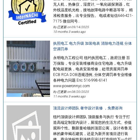
无人机，热像仪，湿度计, 一氧化碳探测器，红
外线温度机光枪，接地故障电路中断器等等， 精
准检查服务，出专业报告。 电或者短信646-421-
7175 微信同号…
By 已更新 on
09/14/2025
10 months 3 weeks ago
执照电工 电力升级 加装电表 清除电力违规 分体
空调罚单
永明电力工程公司 纽约执照电工，政府注册 百
万保险，专业安装维修商业住宅电路，电力升级
配电箱更换，电表安装维修，处理房屋局罚单
ECB RCA DOB违规违例, 分体空调罚单专业维修
各种电力问题 Eric 516-998-6141
www.poweronnyc.com
By 已更新 on
08/20/2025
11 months 3 weeks ago
顶流设计师团队 奢华设计装修 ，免费咨询
纽约顶级设计师团队 顶级服务与执行 专注于打
造高端定制室内设计，展现您的生活方式、价值
观和个性。翻新曼哈顿的顶层公寓，设计布鲁克
林的豪华褐石建筑，还是为新开发项目进行装
修，商业地标性和连锁店设计打造纽约下一个打