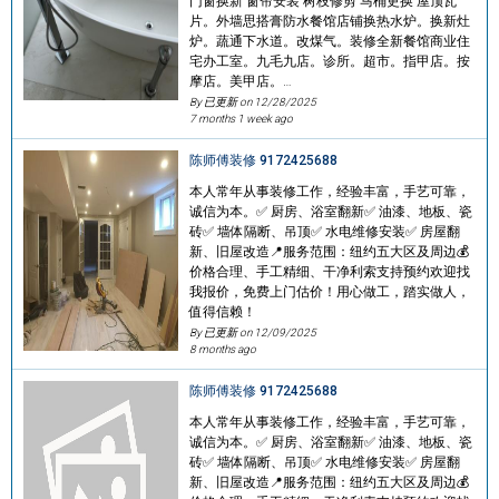
门窗换新 窗帘安装 树枝修剪 马桶更换 屋顶瓦
片。外墙思搭膏防水餐馆店铺换热水炉。换新灶
炉。蔬通下水道。改煤气。装修全新餐馆商业住
宅办工室。九毛九店。诊所。超市。指甲店。按
摩店。美甲店。…
By 已更新 on
12/28/2025
7 months 1 week ago
陈师傅装修 9172425688
本人常年从事装修工作，经验丰富，手艺可靠，
诚信为本。✅ 厨房、浴室翻新✅ 油漆、地板、瓷
砖✅ 墙体隔断、吊顶✅ 水电维修安装✅ 房屋翻
新、旧屋改造📍服务范围：纽约五大区及周边💰
价格合理、手工精细、干净利索支持预约欢迎找
我报价，免费上门估价！用心做工，踏实做人，
值得信赖！
By 已更新 on
12/09/2025
8 months ago
陈师傅装修 9172425688
本人常年从事装修工作，经验丰富，手艺可靠，
诚信为本。✅ 厨房、浴室翻新✅ 油漆、地板、瓷
砖✅ 墙体隔断、吊顶✅ 水电维修安装✅ 房屋翻
新、旧屋改造📍服务范围：纽约五大区及周边💰