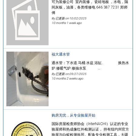
可为装修公司 室内装修， 瓷砖地板 ，水电，隔
间灰板，油漆，各类维修电 646 387 7231 郑师
傅
By 已更新 on
10/02/2025
10 months 1 week ago
福大通水管
通水管：下水道.马桶.水盆.浴缸. 换热水
炉.修暖气炉.修抽水泵 …
By 已更新 on
09/27/2025
10 months 2 weeks ago
购房无忧，从专业验屋开始
国际房屋检查师协会（InterNACHI）认证的专业
验屋师和热成像红外检测认证， 持有纽约州官方
验屋与白蚁检测执照。配备专业检测工具，大疆