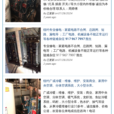
修/ 灯具 插座 开关//等大小室内外维修 诚信为本
价格合理.联系人：周师傅
By 已更新 on
07/28/2024
2 years ago
纽约专业修电：家庭电路不合闸、总跳闸、短
路、漏电等 ；工厂电路、机械设备不能正常运行
等各种疑难杂症 917 967 7997 熊生
专业修电：家庭电路不合闸、总跳闸、短路、漏
电等 ；工厂电路、机械设备不能正常运行等各种
疑难杂症 917 967 7997 熊生
By 已更新 on
07/28/2024
2 years ago
纽约广成冷暖：维修、维护、安装商业、家用中
央空调、分体空调系统，大小型冷库。
广成冷暖：维修、维护、安装：商业、家用中央
空调、分体空调、暖气系统，龙虾池、鱼缸冷暖
系统，码柜，大小型冷库，热水炉、抽气等设
备。从事冷暖维修行业20多年，诚信服务、价格
公道，欢迎各位来电或信息咨询！电话