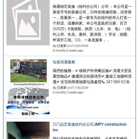
南通锦艺装修（纽约分公司）公司 ：本公司是一
家老字号的装修公司，30年的装修经验，信誉第
一，质量第一，是一家专为在纽约的华人打造一
个舒适、温馨的家。本公司是政府注册、百万
(500万）8项保险，执照（土木、水、电）-（纽
约上州、长岛、康州、新泽西、）齐全，画图、
申请开工纸、CO、一条龙服务，…
By 已更新 on
01/20/2026
6 months 2 weeks ago
垃圾清運服務
我們的服務：✔ 移除戶外用餐設施✔ 清運大型及
重型物品✔ 搬遷與法拍屋清空✔ 建築工地廢料清
運✔ 住宅與商業物業垃圾處理📞 347-589-5208
By 已更新 on
01/18/2026
6 months 2 weeks ago
江门品艺装修纽约分公司JMPY construction
inc
我们是纽约本地专业装修团队，十多年装修经