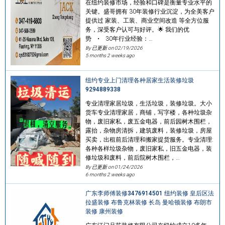
在纽约装修市场，经验和口碑是衡量专业水平的
关键。盛哥拥有 30年装修行业沉淀，为全美客户
提供过 家装、工装、商业空间改造 等全方位服
务，深受客户认可与好评。🌟 我们的优
势 • 30年行业经验：…
By 已更新 on
02/19/2026
5 months 2 weeks ago
纽约专业上门清理各种居家生活装修垃圾
9294889338
专业清理家居垃圾，生活垃圾，装修垃圾。大小
货车专业清理家居，商铺，写字楼，各种垃圾杂
物，废旧家私，废五金电器，前后园树木围栏，
露抬，杂物房清拆，建筑废料，装修垃圾，房屋
买卖，出租前后清理和搬家提货服务。专业清理:
各种各样垃圾杂物，废旧家私，旧五金电器，装
修垃圾和废料，前后院树木围栏，…
By 已更新 on
01/24/2026
6 months 2 weeks ago
广东李师傅装修3476914501 纽约装修 皇后区法
拉盛装修 布鲁克林装修 长岛 曼哈顿装修 布朗市
装修 康州装修