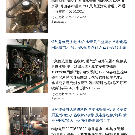
精通商业. 餐馆住家排水管道. 修换热水锅炉. 抽
水泵. 修复各种漏水.600尺高压清洗管道，不通
不收费9176836005.
By 已更新 on
07/28/2024
2 years ago
纽约急修更换:热水炉 水管.洗手盆漏水,各种电路
问题.暖气问题,开锁,等,查询917-288-6846王先
生
1:急修或更換 热水炉, 暖气炉 电路问题2: 急修或
更換水管.洗手盆漏水等3:專業安裝或修理
Intercom(門禁.門鈴.电锁系統),CCTV(各種監控)4:
修理房屋暖气各種問題,5:代客管理房屋包年維
修,6:開各種門鎖收费平,随叫随到.包修(修不好不
收费)特平24小时电话:917-288-…
By 已更新 on
07/28/2024
2 years ago
纽约维修电话急修急换 各类水管漏水/ 更换安装
厨卫/水龙头/ 热水炉/马桶/ 及电路检修/灯具 插
座 /开关/等大小室内外维修 诚信为本
维修电话9179632899 急修急换：各类水管漏
水/更换安装厨卫/ 水龙头热水炉/ 马桶/及电路检