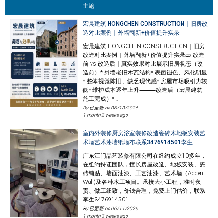
主题
宏晨建筑 HONGCHEN CONSTRUCTION｜旧房改
造对比案例｜外墙翻新+价值提升实录
宏晨建筑 HONGCHEN CONSTRUCTION｜旧房
改造对比案例｜外墙翻新+价值提升实录🧱 改造
前 vs 改造后｜真实效果对比展示旧房状态（改
造前）* 外墙老旧木瓦结构* 表面褪色、风化明显
* 整体视觉陈旧、缺乏现代感* 房屋市场吸引力较
低* 维护成本逐年上升⸻改造后（宏晨建筑
施工完成）*…
By 已更新 on
06/18/2026
1 month 2 weeks ago
室内外装修厨房浴室装修改造瓷砖木地板安装艺
术墙艺术漆墙纸墙布联系3476914501李生
广东江门品艺装修有限公司在纽约成立10多年，
在纽约持证团队，擅长房屋改造、地板安装、瓷
砖铺贴、墙面油漆、工艺油漆、艺术墙（Accent
Wall)及各种木工项目。承接大小工程，准时负
责、做工细致，价钱合理，免费上门估价，联系
李生3476914501
By 已更新 on
06/11/2026
1 month 3 weeks ago