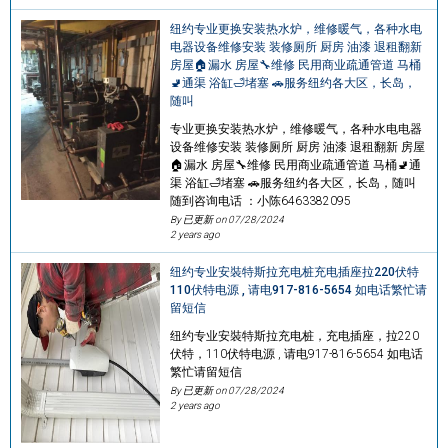
纽约专业更换安装热水炉，维修暖气，各种水电
电器设备维修安装 装修厕所 厨房 油漆 退租翻新
房屋🏠漏水 房屋🔧维修 民用商业疏通管道 马桶
🚽通渠 浴缸🛁堵塞 🚗服务纽约各大区，长岛，
随叫
专业更换安装热水炉，维修暖气，各种水电电器
设备维修安装 装修厕所 厨房 油漆 退租翻新 房屋
🏠漏水 房屋🔧维修 民用商业疏通管道 马桶🚽通
渠 浴缸🛁堵塞 🚗服务纽约各大区，长岛，随叫
随到咨询电话 ：小陈6463382095
By 已更新 on
07/28/2024
2 years ago
纽约专业安裝特斯拉充电桩充电插座拉220伏特
110伏特电源 , 请电917-816-5654 如电话繁忙请
留短信
纽约专业安裝特斯拉充电桩，充电插座，拉220
伏特，110伏特电源 , 请电917-816-5654 如电话
繁忙请留短信
By 已更新 on
07/28/2024
2 years ago