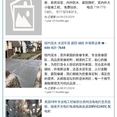
新、厨房浴室、内外防水、庭院围栏、室内外大
小疑难工程。 免费估价。 电话 718-775-
1461。 917-325-8313 。
By 已更新 on
09/23/2024
1 year 10 months ago
纽约泥水 水泥车道 庭院 铺砖 外墙斯达膏 ☎️：
646-421-7648
纽约泥水，室外家园的装修专家。专业装修团
队，高品质装修材料，精湛的工艺，贴心的服
务，为您打造令人惊叹的室外家园。无论是外墙
砌砖，外墙斯达膏，还是水泥车道、人行道翻
新、庭院修建，我们都能为您量身定制，满足您
的需求。从精致花坛到舒适休闲区，每一个细节
都能展现无与伦比品质，…
By 已更新 on
08/31/2024
1 year 11 months ago
美国10年专业电工经验部分房间没电电灯忽亮忽
暗。插座开关电灯电扇电路改成208V或240V, 配
电柜