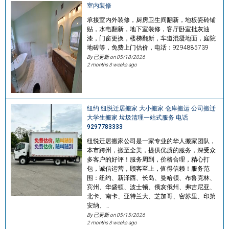
室内装修
承接室内外装修，厨房卫生间翻新，地板瓷砖铺
贴，水电翻新，地下室装修，客厅卧室批灰油
漆，门窗更换，楼梯翻新，车道混凝地面，庭院
地砖等，免费上门估价，电话：9294885739
By 已更新 on
05/18/2026
2 months 3 weeks ago
纽约 纽悦迁居搬家 大小搬家 仓库搬运 公司搬迁
大学生搬家 垃圾清理一站式服务 电话
9297783333
纽悦迁居搬家公司是一家专业的华人搬家团队，
本市跨州，搬至全美，提供优质的服务，深受众
多客户的好评！服务周到，价格合理，精心打
包，诚信运营，顾客至上，值得信赖！服务范
围：纽约、新泽西、长岛、曼哈顿、布鲁克林、
宾州、华盛顿、波士顿、俄亥俄州、弗吉尼亚、
北卡、南卡、亚特兰大、芝加哥、密苏里、印第
安纳、…
By 已更新 on
05/15/2026
2 months 3 weeks ago