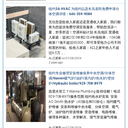
纽约3A HVAC 为纽约以及长岛居民免费申请分
体空调详情：646-359-9084
无论您是低收入家庭还是普通收入家庭，我们都
将为您提供免费空调安装服务，帮助您清凉一
夏，舒享舒适！空调补贴计划:长岛地区:普通收
入家庭：提供2023年和2024年报税单，1040表
格第11项不超过65000，即可享受电力公司不同
程度的补贴。低收入家庭：4口之家年收入不超
过6.5万，…
By 已更新 on
07/28/2024
2 years ago
纽约专业修理安装维修保养中央空调/分体空
调/Navien暖气炉/油炉/蒸汽炉/热水炉/壁挂
炉/Hydraulic boiler/929-708-8979
急需水管工？Wanna Plumbing 值得信赖！电话
929-708-8979服务范围:纽约热水炉安装: 安装
AO Smith 热水炉（40加仑和50加仑）纽约暖气
炉维修: 安装和维修中央冷暖、分体空调、暖气
炉、油炉纽约管道维修: 管道维修、电路维修、
修理各种漏水、水管解冻、煤气管道漏气维修、
…
By 已更新 on
07/28/2024