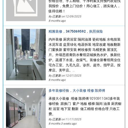
价格合理、手工精细、干净利索支持预约欢迎找
我报价，免费上门估价！用心做工，踏实做人，
值得信赖！
By 已更新 on
12/09/2025
8 months ago
精雅装修，3475069592，执照保险
内外装修 厨房浴室 隔间油漆 瓷砖地板 水电按装
水泥车道 盆景绿化 电器拆装 地室改建 地板翻新
门窗换新 窗帘安装 树枝修剪 马桶更换 屋顶瓦
片。外墙思搭膏防水餐馆店铺换热水炉。换新灶
炉。蔬通下水道。改煤气。装修全新餐馆商业住
宅办工室。九毛九店。诊所。超市。指甲店。按
摩店。美甲店。…
By 已更新 on
12/07/2025
8 months ago
多年装修经验，大小装修 维修 陈师傅
承接大小装修 维修 陈师傅 9293911040多年装
修经验 跟换门 窗户 地板 楼梯 隔间 油漆 厨房橱
柜 浴室 地下室 翻新 做工精细 价格合理 只收工
费。
By 已更新 on
11/17/2025
8 months 3 weeks ago