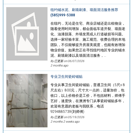
纽约铺水泥、刷墙刷漆、墙面清洁服务推荐
(585)999-5388
在纽约，无论是住宅、商业店铺还是出租物业，
随着使用时间增加，都会面临车道开裂、墙面老
化、油漆脱落、外墙发黑或人行道破损等问题。
选择一家经验丰富、施工规范、收费合理的本地
团队，不仅能够提升房屋美观度，也能有效增加
物业价值。如果您正在寻找纽约地区专业的铺水
泥、刷墙刷漆以及墙面清洁服务，…
By 已更新 on
06/07/2026
2 months ago
专业卫生间瓷砖铺贴
专业从事卫生间瓷砖铺贴，普通卫生间（5尺x 8
尺左右）800元，尺寸大一点的，适量加价，包
收口，以上价格价是工价，不包括材料，师傅手
艺好，速度快，在澳洲专门从事瓷砖铺贴多年，
欢迎有意愿的老板与我联系，电话
9294885739(刘师傅)
By 已更新 on
05/19/2026
2 months 2 weeks ago