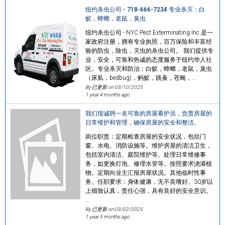
纽约杀虫公司 - 718-666-7234 专业杀灭：白
蚁，蟑螂，老鼠，臭虫
纽约杀虫公司 - NYC Pest Exterminating Inc 是一
家政府注册，拥有专业执照，百万保险和丰富经
验的防虫，除虫，灭虫的杀虫公司。 我们提供专
业，安全，可靠和热诚的态度服务于纽约华人社
区。专业杀灭和防治：白蚁，蟑螂，老鼠，臭虫
（床虱，bedbug)，蚂蚁，跳蚤，苍蝇，…
By 已更新 on
03/10/2025
1 year 4 months ago
我们现诚聘一名可靠的房屋看护员，负责房屋的
日常维护和管理，确保房屋的安全和整洁。
岗位职责：定期检查房屋的安全状况，包括门
窗、水电、消防设施等。维护房屋的清洁卫生，
包括室内清洁、庭院维护等。处理日常维修事
务，如更换灯泡、修理水管等。按照要求浇灌植
物。定期向业主汇报房屋状况。其他临时性事
务。任职要求：身体健康，无不良嗜好。30岁以
上细致认真，责任心强，具有良好的安全意识。
…
By 已更新 on
03/02/2025
1 year 5 months ago