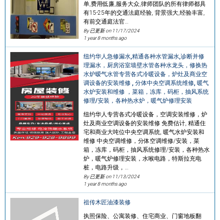
单,费用低廉,服务大众,律师团队的所有律师都具
有15-25年的交通法庭经验, 背景强大,经验丰富,
有前交通庭法官…
By 已更新 on
11/17/2024
1 year 8 months ago
纽约华人急修漏水,精通各种水管漏水,诊断并修
理漏水，厨房浴室墙壁水管各种水龙头，修换热
水炉暧气水管专营各式冷暖设备，炉灶及商业空
调设备的安装维修 , 分体中央空调系统维修, 暖气
水炉安装和维修 ，菜箱，冻库，码柜，抽风系统
修理/安装，各种热水炉，暖气炉修理安装
纽约华人专营各式冷暖设备，空调安装维修，炉
灶及商业空调设备的安装维修 免费估计, 精通住
宅和商业大吨位中央空调系统, 暖气水炉安装和
维修 中央空调维修，分体空调维修/安装，菜
箱，冻库，码柜，抽风系统修理/安装，各种热水
炉，暖气炉修理安装，水喉电路，特斯拉充电
桩，电路升级，…
By 已更新 on
11/13/2024
1 year 8 months ago
祖传木匠油漆装修
执照保险、公寓装修、住宅商业、门窗地板翻