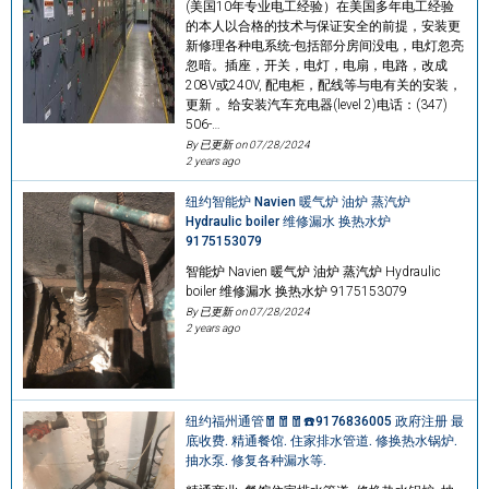
(美国10年专业电工经验）在美国多年电工经验
的本人以合格的技术与保证安全的前提，安装更
新修理各种电系统-包括部分房间没电，电灯忽亮
忽暗。插座，开关，电灯，电扇，电路，改成
208V或240V, 配电柜，配线等与电有关的安装，
更新 。给安装汽车充电器(level 2)电话：(347)
506-…
By 已更新 on
07/28/2024
2 years ago
纽约智能炉 Navien 暖气炉 油炉 蒸汽炉
Hydraulic boiler 维修漏水 换热水炉
9175153079
智能炉 Navien 暖气炉 油炉 蒸汽炉 Hydraulic
boiler 维修漏水 换热水炉 9175153079
By 已更新 on
07/28/2024
2 years ago
纽约福州通管🧧🧧🧧☎️9176836005 政府注册 最
底收费. 精通餐馆. 住家排水管道. 修换热水锅炉.
抽水泵. 修复各种漏水等.