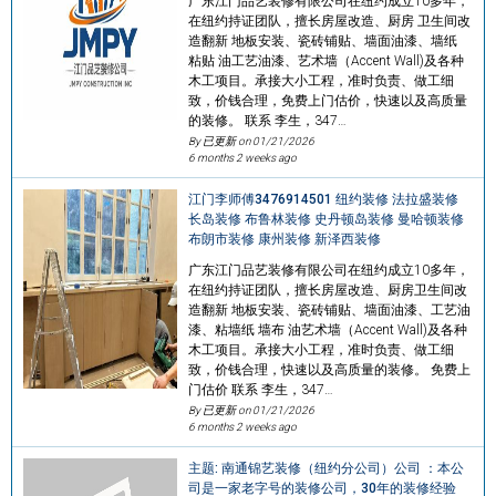
广东江门品艺装修有限公司在纽约成立10多年，
在纽约持证团队，擅长房屋改造、厨房 卫生间改
造翻新 地板安装、瓷砖铺贴、墙面油漆、墙纸
粘贴 油工艺油漆、艺术墙（Accent Wall)及各种
木工项目。承接大小工程，准时负责、做工细
致，价钱合理，免费上门估价，快速以及高质量
的装修。 联系 李生，347…
By 已更新 on
01/21/2026
6 months 2 weeks ago
江门李师傅3476914501 纽约装修 法拉盛装修
长岛装修 布鲁林装修 史丹顿岛装修 曼哈顿装修
布朗市装修 康州装修 新泽西装修
广东江门品艺装修有限公司在纽约成立10多年，
在纽约持证团队，擅长房屋改造、厨房卫生间改
造翻新 地板安装、瓷砖铺贴、墙面油漆、工艺油
漆、粘墙纸 墙布 油艺术墙（Accent Wall)及各种
木工项目。承接大小工程，准时负责、做工细
致，价钱合理，快速以及高质量的装修。 免费上
门估价 联系 李生，347…
By 已更新 on
01/21/2026
6 months 2 weeks ago
主题: 南通锦艺装修（纽约分公司）公司 ：本公
司是一家老字号的装修公司，30年的装修经验