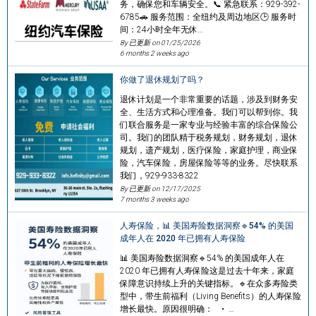
务，确保您和车辆安全。📞 紧急联系：929-392-
6785🚗 服务范围：全纽约及周边地区🕒 服务时
间：24小时全年无休…
By 已更新 on
01/25/2026
6 months 2 weeks ago
你做了退休规划了吗？
退休计划是一个非常重要的话题，涉及到财务安
全、生活方式和心理准备。我们可以帮到你。我
们联合服务是一家专业与经验丰富的综合保险公
司。我们的团队精于税务规划，财务规划，退休
规划，遗产规划，医疗保险，家庭护理，商业保
险，汽车保险，房屋保险等等的业务。尽快联系
我们，929-933-8322
By 已更新 on
12/17/2025
7 months 3 weeks ago
人寿保险，📊 美国寿险数据洞察🔹54% 的美国
成年人在 2020 年已拥有人寿保险
📊 美国寿险数据洞察🔹54% 的美国成年人在
2020 年已拥有人寿保险这是过去十年来，家庭
保障意识持续上升的关键指标。🔹在众多寿险类
型中，带生前福利（Living Benefits）的人寿保险
增长最快。原因很明确： • …