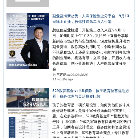
副业蓝海新趋势｜人寿保险副业分享会，9月13
日线上直播，教你打造第二收入引擎
想抓住副业机遇，开拓第二收入来源？9月13
日，加州时间上午10:30，岚姐线上直播分享最
新副业市场趋势与实战经验。深度解析最具潜力
副业赛道，教你高效利用时间，创造长期收益。
不论是职场人士还是全职妈妈，都能学到可落地
的副业策略。机遇有限，立即报名，开启收入增
长新篇章！副业蓝海机遇｜人寿保险副业分享
会…
By 已更新 on
09/09/2025
11 months ago
529教育基金 vs IUL保险｜孩子教育储蓄规划必
看｜税务优惠与灵活投资比较
孩子的教育是一项长期投资，如何为他们的未来
做好财务规划，是每个家长必须面对的重要问
题。在众多选择中，529教育基金和**指数万能
寿险（IUL保险）**成为家庭教育储蓄规划的热门
工具，但两者在设计理念、税务优势和资金灵活
性上有显著差异。529教育基金亮点：专注教育