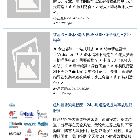
耐心、专业、靠谱的指导让复杂流程变简单，少
走弯路！👵👴 特别适合：✔ 老人 / 即将退休人士
✔…
By 已更新 on
04/08/2026
4 months ago
红蓝卡--退休--老人护理--SSI--绿卡续期--各种
福利
🌟 专业咨询 · 一站式服务 🌟📌 想申请红蓝卡
（Medicare）？📌 退休福利不清楚？📌 老人护理
（护理员申请）需要帮忙？📌 申请 SSI（低收入
补助）？📌 绿卡续期 / 身份问题？📌 各类政府福
利不会办？💼 我们为您提供耐心、专业、靠谱的
指导让复杂流程变简单，少走弯路！👵👴 特别适
合：✔…
By 已更新 on
04/07/2026
4 months ago
纽约暴雪紧急提醒｜24小时道路救援与事故理赔
服务
纽约地区特大暴雪持续来袭，道路湿滑、积雪严
重，出行存在安全风险。无论您在路上遇到 车辆
抛锚、陷雪无法脱困，还是 路滑发生碰撞、事故
理赔困难，我们提供 全天候 24 小时紧急救援服