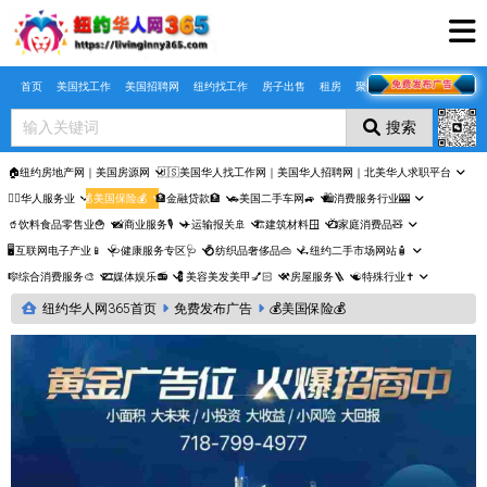
Skip to main content
首页
美国找工作
美国招聘网
纽约找工作
房子出售
租房
聚合页
搜索
🏠纽约房地产网｜美国房源网
🇺🇸美国华人找工作网｜美国华人招聘网｜北美华人求职平台
🤵‍♀️华人服务业
💰美国保险💰
🏦金融贷款🏦
🚗美国二手车网🚙
🛍️消费服务行业🎰
🥤饮料食品零售业🍟
📸商业服务🎙️
✈️运输报关🚢
🏗️建筑材料🪟
📺家庭消费品🧸
🖥️互联网电子产业📱
🩺健康服务专区🩺
💍纺织品奢侈品👜
🛴纽约二手市场网站🧴
🎼综合消费服务🎨
🎞️媒体娱乐📻
💈美容美发美甲💅🏻
⚒️房屋服务🪜
☯️特殊行业✝️
纽约华人网365首页
免费发布广告
💰美国保险💰