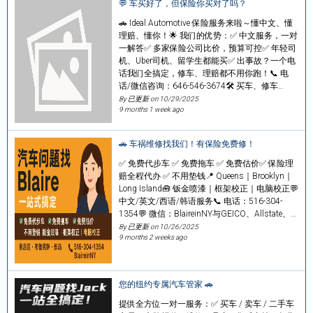
💬 车买好了，但保险你买对了吗？
🚗 Ideal Automotive 保险服务来啦～懂中文、懂
理赔、懂你！🌟 我们的优势：✅ 中文服务，一对
一解答✅ 多家保险公司比价，预算可控✅ 年轻司
机、Uber司机、留学生都能买✅ 出事故？一个电
话我们全搞定，修车、理赔都不用你跑！📞 电
话/微信咨询：646-546-3674🛠️ 买车、修车…
By 已更新 on
10/29/2025
9 months 1 week ago
🚗 车祸维修找我们！有保险免费修！
✅ 免费代步车 ✅ 免费拖车 ✅ 免费估价✅ 保险理
赔全程代办 ✅ 不用垫钱📍 Queens｜Brooklyn｜
Long Island🧰 钣金喷漆｜框架校正｜电脑校正💬
中文/英文/西语/韩语服务📞 电话：516-304-
1354💬 微信：BlaireinNY与GEICO、Allstate、…
By 已更新 on
10/26/2025
9 months 2 weeks ago
您的纽约专属汽车管家 🚗
提供全方位一对一服务：✅ 买车 / 卖车 / 二手车