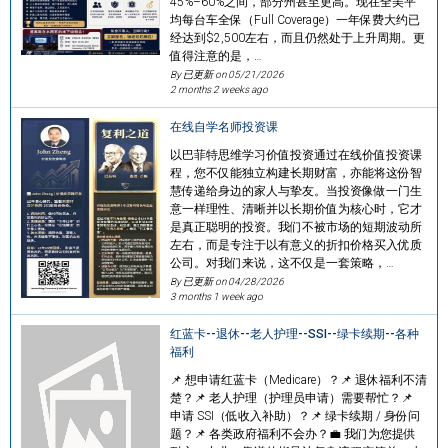
45%–60%之间，部分州甚至更高。现在全美平
均每台车全保（Full Coverage）一年保费大约已
经达到$2,500左右，而且仍然处于上升周期。更
值得注意的是，…
By 已更新 on
05/21/2026
2 months 2 weeks ago
在线自学名师投资课
以巴菲特思维学习价值投资通过在线价值投资课
程，您不仅能独立构建长期财富，亦能将这份智
慧传递给身边的家人与挚友。当投资像做一门生
意一样理性、清晰并以长期价值为核心时，它才
是真正聪明的投资。我们不被市场的短期波动所
左右，而是专注于以有意义的折扣价格买入优质
公司。对我们来说，这不仅是一套策略，…
By 已更新 on
04/28/2026
3 months 1 week ago
红蓝卡--退休--老人护理--SSI--绿卡续期--各种
福利
📌 想申请红蓝卡（Medicare）？📌 退休福利不清
楚？📌 老人护理（护理员申请）需要帮忙？📌
申请 SSI（低收入补助）？📌 绿卡续期 / 身份问
题？📌 各类政府福利不会办？💼 我们为您提供