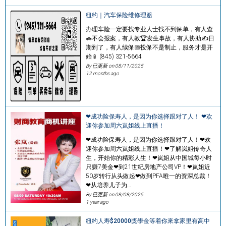
纽约｜汽车保险维修理赔
办理车险一定要找专业人士找不到保单，有人查
🚗不会报案，有人教🏆发生事故，有人协助✍️日
期到了，有人续保📅投保不是制止，服务才是开
始📱 (845) 321-5664
By 已更新 on
08/11/2025
12 months ago
❤成‮，人寿保险功‬是因为你选‮跟择‬对了人！​‎ ❤欢‮
你迎‬参加周六岚姐‮上线‬直播！
❤成‮，人寿保险功‬是因为你选‮跟择‬对了人！​‎❤欢‮
你迎‬参加周六岚姐‮上线‬直播！❤了‮岚解‬姐传‮人奇‬
生，开始你的精彩​人生！❤岚‮从姐‬中国‮每城‬小时
只赚7美金❤到21世纪房地‮公产‬司VP！❤岚姐近
50岁转‮从行‬头做起❤做到PFA唯一的资‮总深‬裁！
❤从培养儿‮为子‬…
By 已更新 on
08/08/2025
1 year ago
纽约人寿$20000獎學金等着你來拿家里有高中