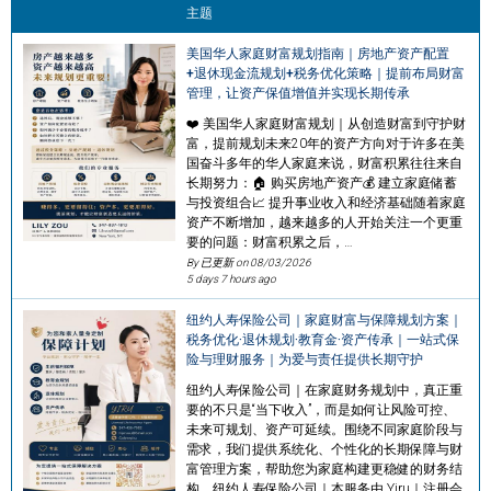
主题
美国华人家庭财富规划指南｜房地产资产配置
+退休现金流规划+税务优化策略｜提前布局财富
管理，让资产保值增值并实现长期传承
❤️ 美国华人家庭财富规划｜从创造财富到守护财
富，提前规划未来20年的资产方向对于许多在美
国奋斗多年的华人家庭来说，财富积累往往来自
长期努力：🏠 购买房地产资产💰 建立家庭储蓄
与投资组合📈 提升事业收入和经济基础随着家庭
资产不断增加，越来越多的人开始关注一个更重
要的问题：财富积累之后，…
By 已更新 on
08/03/2026
5 days 7 hours ago
纽约人寿保险公司｜家庭财富与保障规划方案｜
税务优化·退休规划·教育金·资产传承｜一站式保
险与理财服务｜为爱与责任提供长期守护
纽约人寿保险公司｜在家庭财务规划中，真正重
要的不只是“当下收入”，而是如何让风险可控、
未来可规划、资产可延续。围绕不同家庭阶段与
需求，我们提供系统化、个性化的长期保障与财
富管理方案，帮助您为家庭构建更稳健的财务结
构。纽约人寿保险公司｜本服务由 Yiru｜注册会