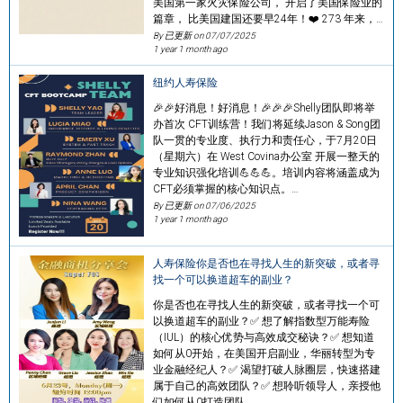
美国第一家火灾保险公司， 开启了美国保险业的
篇章， 比美国建国还要早24年！❤️ 273 年来，…
By 已更新 on
07/07/2025
1 year 1 month ago
纽约人寿保险
🎉🎉好消息！好消息！🎉🎉🎉Shelly团队即将举
办首次 CFT训练营！我们将延续Jason & Song团
队一贯的专业度、执行力和责任心，于7月20日
（星期六）在 West Covina办公室 开展一整天的
专业知识强化培训💪💪💪。培训内容将涵盖成为
CFT必须掌握的核心知识点。…
By 已更新 on
07/06/2025
1 year 1 month ago
人寿保险你是否也在寻找人生的新突破，或者寻
找一个可以换道超车的副业？
你是否也在寻找人生的新突破，或者寻找一个可
以换道超车的副业？✅ 想了解指数型万能寿险
（IUL）的核心优势与高效成交秘诀？✅ 想知道
如何从0开始，在美国开启副业，华丽转型为专
业金融经纪人？✅ 渴望打破人脉圈层，快速搭建
属于自己的高效团队？✅ 想聆听领导人，亲授他
们如何从0打造团队、…