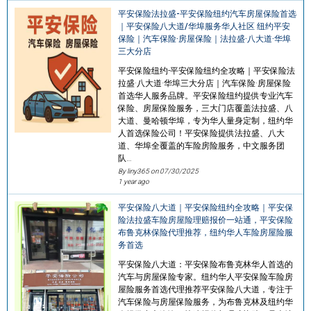
平安保险法拉盛-平安保险纽约汽车房屋保险首选
｜平安保险八大道/华埠服务华人社区 纽约平安
保险｜汽车保险·房屋保险｜法拉盛·八大道·华埠
三大分店
平安保险纽约-平安保险纽约全攻略｜平安保险法
拉盛·八大道·华埠三大分店｜汽车保险·房屋保险
首选华人服务品牌。平安保险纽约提供专业汽车
保险、房屋保险服务，三大门店覆盖法拉盛、八
大道、曼哈顿华埠，专为华人量身定制，纽约华
人首选保险公司！平安保险提供法拉盛、八大
道、华埠全覆盖的车险房险服务，中文服务团
队…
By liny365 on
07/30/2025
1 year ago
平安保险八大道｜平安保险纽约全攻略｜平安保
险法拉盛车险房屋险理赔报价一站通，平安保险
布鲁克林保险代理推荐，纽约华人车险房屋险服
务首选
平安保险八大道：平安保险布鲁克林华人首选的
汽车与房屋保险专家。纽约华人平安保险车险房
屋险服务首选代理推荐平安保险八大道，专注于
汽车保险与房屋保险服务，为布鲁克林及纽约华