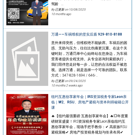
驾龄 ‍…
By 已更新 on
10/08/2025
10 months ago
万通——车祸维权的坚实后盾 929-810-8188
意外来得突然，但维权绝不能缺席。车祸后的困
惑、无助与压力，往往比伤痛更沉重。在这个关
键时刻，万通罚单中心始终站在您身边，为车祸
受害者提供全程支持。从专业咨询到索赔执行，
我们陪伴您走好每一步，让您的合法权益不被忽
视。选择万通，就是选择一个可靠的团队。联系
方式：347-828-1694 / 646-…
By 已更新 on
09/24/2025
10 months 2 weeks ago
纽约互惠创享家年会｜IRS资深税务专家Leon亲
临｜W2、RSU、房地产避税与资本利得秘籍公开
课
🔥【纽约最强重磅·互惠创享家年会】🔥💥年度重
磅财富盛宴！IRS资深税务专家Leon亲临纽约互
惠创享家年会，现场手把手教你：✔ 高薪族RSU
避税策略✔ 房地产投资税务规划与传承布局✔