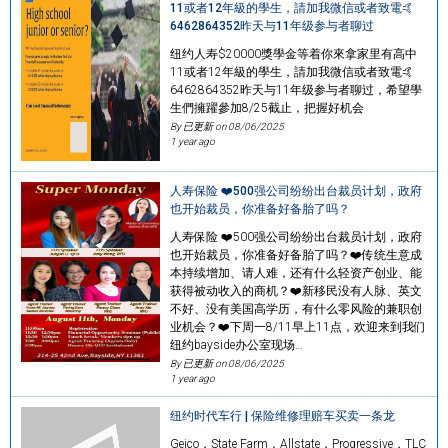
11或者12年級的學生，請加我微信或者致電🤙
6462864352昨天与11年级参与者聊过
纽约人寿$20000獎學金等着你來拿家里有高中
11或者12年級的學生，請加我微信或者致電🤙
6462864352昨天与11年级参与者聊过，希望學
生們擁躍參加8/25截止，把握好机会
By 已更新 on
08/06/2025
1 year ago
人寿保险 ❤️500强公司纷纷出台裁员计划，政府
也开始裁员，你准备好备胎了吗？
人寿保险 ❤️500强公司纷纷出台裁员计划，政府
也开始裁员，你准备好备胎了吗？❤️传统生意成
本持续增加、请人难，还有什么轻资产创业、能
获得被动收入的商机？❤️新移民没有人脉、英文
不好、没有美国高学历，有什么零风险的兼职创
业机会？❤️下周一8/11早上11点，欢迎来到我们
纽约bayside办公室现场…
By 已更新 on
08/06/2025
1 year ago
纽约时代车行 | 保险维修理赔车买卖一条龙
Geico，State Farm，Allstate，Progressive，TLC