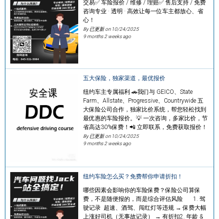
交易✅ 车险报价 / 维修 / 理赔✅ 售后支持 / 免费
咨询专业 · 透明 · 高效让每一位车主都放心、省
心！
By 已更新 on
10/24/2025
9 months 2 weeks ago
五大保险，独家渠道，最优报价
纽约车主专属福利 🚗我们与 GEICO、State
Farm、Allstate、Progressive、Countrywide 五
大保险公司合作，独家比价系统，帮您轻松找到
最优惠的车险报价。💡 一次咨询，多家比价，节
省高达30%保费！📲 立即联系，免费获取报价！
By 已更新 on
10/24/2025
9 months 2 weeks ago
纽约车险怎么买？免费帮你申请折扣！
哪些因素会影响你的车险保费？保险公司算保
费，不是随便报的，而是综合评估风险 1. 驾
驶记录 超速、酒驾、闯红灯等违规 → 保费大幅
上涨好司机（无事故记录） → 有折扣2. 年龄 &