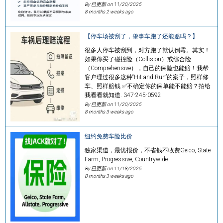
By 已更新 on
11/20/2025
8 months 2 weeks ago
【停车场被刮了，肇事车跑了还能赔吗？】
很多人停车被刮到，对方跑了就认倒霉。其实！
如果你买了碰撞险（Collision）或综合险
（Comprehensive），自己的保险也能赔！我帮
客户理过很多这种“Hit and Run”的案子，照样修
车、照样赔钱 ✅不确定你的保单能不能赔？拍给
我看看就知道. 347-245-0592
By 已更新 on
11/20/2025
8 months 3 weeks ago
纽约免费车险比价
独家渠道，最优报价，不省钱不收费Geico, State
Farm, Progressive, Countrywide
By 已更新 on
11/18/2025
8 months 3 weeks ago