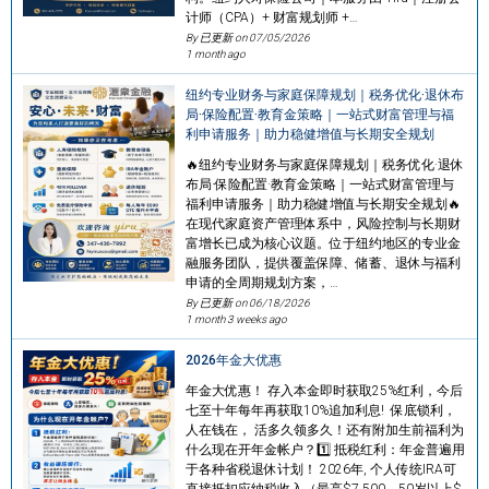
计师（CPA）+ 财富规划师 +…
By 已更新 on
07/05/2026
1 month ago
纽约专业财务与家庭保障规划｜税务优化·退休布
局·保险配置·教育金策略｜一站式财富管理与福
利申请服务｜助力稳健增值与长期安全规划
🔥纽约专业财务与家庭保障规划｜税务优化·退休
布局·保险配置·教育金策略｜一站式财富管理与
福利申请服务｜助力稳健增值与长期安全规划🔥
在现代家庭资产管理体系中，风险控制与长期财
富增长已成为核心议题。位于纽约地区的专业金
融服务团队，提供覆盖保障、储蓄、退休与福利
申请的全周期规划方案，…
By 已更新 on
06/18/2026
1 month 3 weeks ago
2026年金大优惠
年金大优惠！ 存入本金即时获取25%红利，今后
七至十年每年再获取10%追加利息! 保底锁利，
人在钱在， 活多久领多久！还有附加生前福利为
什么现在开年金帐户？1️⃣ 抵税红利：年金普遍用
于各种省税退休计划！ 2026年, 个人传统IRA可
直接抵扣应纳税收入（最高$7,500，50岁以上$