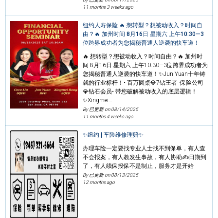
11 months 3 weeks ago
纽约人寿保险 🔥 想转型？想被动收入？时间自
由？🔥 加州时间 8月16日 星期六 上午10:30—3
位跨界成功者为您揭秘普通人逆袭的快车道！
🔥 想转型？想被动收入？时间自由？🔥 加州时
间 8月16日 星期六 上午10:30—3位跨界成功者为
您揭秘普通人逆袭的快车道！✨Jun Yuan十年铸
就的行业标杆！• 百万圆桌💎7钻王者 保险公司
💎钻石会员• 带您破解被动收入的底层逻辑！
✨Xingmei…
By 已更新 on
08/14/2025
11 months 4 weeks ago
✨纽约 | 车险维修理赔✨
办理车险一定要找专业人士找不到保单，有人查
不会报案，有人教发生事故，有人协助✍️日期到
了，有人续保投保不是制止，服务才是开始
By 已更新 on
08/13/2025
12 months ago