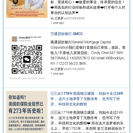
标，更谈初心！❤️做爱的事业，传承爱的信念！
❤️用真实的行业经验和成长故事❤️打开每个人对
事业的认知边界❤…
By 已更新 on
07/24/2025
1 year ago
万通贷款银行 GMCC
萬通貸款银行General Mortgage Capital
Corporation我们是银行直接自己审批，放款。查
收入/不查收入房屋贷款。Cindy Chen347-399-
5870NMLS 1630557812 60 street 4RBrooklyn,
NY 11220136-20 38th…
By 已更新 on
07/10/2025
1 year ago
🇺🇸从1776年美国独立建国， 到如今走过249
年， 这片土地孕育了无数传奇， 也书写了经
济， 科技和文化的辉煌
🇺🇸从1776年美国独立建国， 到如今走过249
年， 这片土地孕育了无数传奇， 也书写了经
济， 科技和文化的辉煌❤️ 而在这片追梦者的乐
土上， 早在1752年， 本杰明 富兰克林就创办了