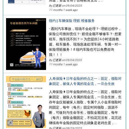
用途：资金专用于合格教育支出，…
By 已更新 on
09/04/2025
11 months 1 week ago
纽约 | 车辆保险 理赔 维修服务
- 遇到汽车事故，现场不会处理？- 理赔过程中，
保险公司推卸责任？- 赔偿金额不够修车？- 想要
租车、拖车找不到？-> 为您提供24小时道路救
援、租车服务、现场急速处理车祸、专属一对一
保险理赔服务！# 纽约车险也可以免费咨询
我！！！
By 已更新 on
09/04/2025
11 months 1 week ago
人寿保险👩🏻年金险的特点之一：固定，领取对
象固定，被保人专属的现金流，一旦合生效
人寿保险👩🏻年金险的特点之一：固定，领取对
象固定，被保人专属的现金流，一旦合生效，生
存年金仅能被保人领取，专属个人小金库领取时
间固定，每年（每月）固定时间领取，源源不
断，可做到与生命等长，领取金额固定，每年
（每月）领取金额固定，不怕花完没有，花完还
继续有年金险的固定特点就像是老鸡生蛋，…
By 已更新 on
08/23/2025