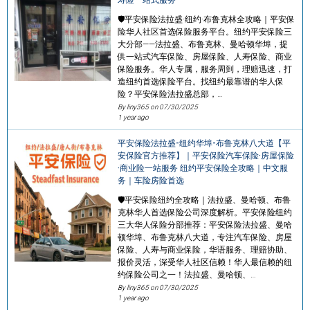
🛡️平安保险法拉盛·纽约·布鲁克林全攻略｜平安保
险华人社区首选保险服务平台。纽约平安保险三
大分部——法拉盛、布鲁克林、曼哈顿华埠，提
供一站式汽车保险、房屋保险、人寿保险、商业
保险服务。华人专属，服务周到，理赔迅速，打
造纽约首选保险平台。找纽约最靠谱的华人保
险？平安保险法拉盛总部，…
By liny365 on
07/30/2025
1 year ago
平安保险法拉盛-纽约华埠-布鲁克林八大道【平
安保险官方推荐】｜平安保险汽车保险·房屋保险
·商业险一站服务 纽约平安保险全攻略｜中文服
务｜车险房险首选
🛡️平安保险纽约全攻略｜法拉盛、曼哈顿、布鲁
克林华人首选保险公司深度解析。平安保险纽约
三大华人保险分部推荐：平安保险法拉盛、曼哈
顿华埠、布鲁克林八大道，专注汽车保险、房屋
保险、人寿与商业保险，华语服务、理赔协助、
报价灵活，深受华人社区信赖！华人最信赖的纽
约保险公司之一！法拉盛、曼哈顿、…
By liny365 on
07/30/2025
1 year ago