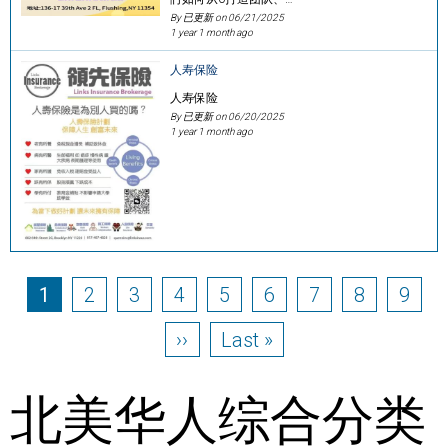
By 已更新 on
06/21/2025
1 year 1 month ago
人寿保险
人寿保险
By 已更新 on
06/20/2025
1 year 1 month ago
Pagination
Page
Page
Page
Page
Page
Page
Page
Page
Page
1
2
3
4
5
6
7
8
9
Next page
Last page
››
Last »
北美华人综合分类