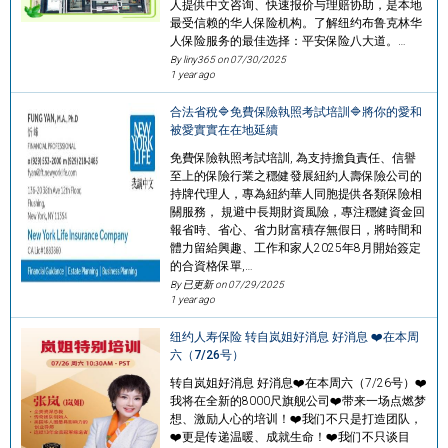
人提供中文咨询、快速报价与理赔协助，是本地
最受信赖的华人保险机构。了解纽约布鲁克林华
人保险服务的最佳选择：平安保险八大道。…
By liny365 on
07/30/2025
1 year ago
合法省稅🔷免費保險執照考試培訓🔷將你的愛和
被愛實實在在地延續
免費保險執照考試培訓, 為支持擔負責任、信譽
至上的保險行業之穩健發展紐約人壽保險公司的
持牌代理人，專為紐約華人同胞提供各類保險相
關服務， 規避中長期財資風險，專注穩健資金回
報省時、省心、省力財富積存無假日，將時間和
體力留給興趣、工作和家人2025年8月開始簽定
的合資格保單,…
By 已更新 on
07/29/2025
1 year ago
纽约人寿保险 转自岚姐好消息 好消息 ❤️在本周
六（7/26号）
转自岚姐好消息 好消息❤️在本周六（7/26号）❤️
我将在全新的8000尺旗舰公司❤️带来一场点燃梦
想、激励人心的培训！❤️我们不只是打造团队，
❤️更是传递温暖、成就生命！❤️我们不只谈目