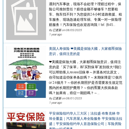
遇到汽车事故，现场不会处理？理赔过程中，保
险公司推卸责任？赔偿金额不够修车？想要租
车、拖车找不到？为您提供24小时道路救援、租
车服务、现场急速处理车祸、专属一对一保险理
赔服务！汽车保险也欢迎咨询我！tel: (845…
By 已更新 on
08/05/2025
1 year ago
美国人寿保险 ❤美國是保險大國，大家都🈶保險
意识，值得注意的是
❤美國是保險大國，大家都🈶保險意识，值得注
意的是「买了保單」和“买對保單”差別很大‼️我们
可以帮助客人review旧保单～并逐条对比原文，
你🉑知道這些保单条款嗎？～末期保障是12個月
or 24個月？～你的长期照护是否需要发生規定范
围內的长期照护費用？～你的🈶重大疾病条款
嗎？如果有，癌症一期賠嗎？～…
By 已更新 on
08/01/2025
1 year ago
平安保险纽约华人三大区｜法拉盛·布鲁克林·华
埠全覆盖｜汽车房屋人寿全险服务 平安保险法拉
盛｜平安保险纽约华人首选保险公司｜车险房险
寿险一站式服务