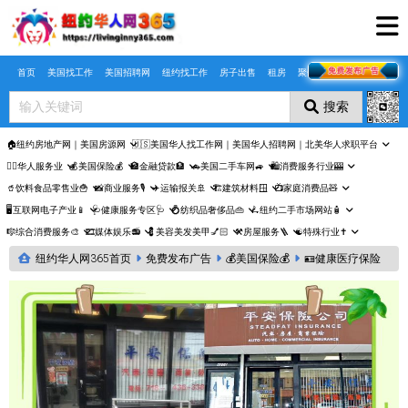
Skip to main content
首页
美国找工作
美国招聘网
纽约找工作
房子出售
租房
聚合页
搜索
🏠纽约房地产网｜美国房源网
🇺🇸美国华人找工作网｜美国华人招聘网｜北美华人求职平台
🤵‍♀️华人服务业
💰美国保险💰
🏦金融贷款🏦
🚗美国二手车网🚙
🛍️消费服务行业🎰
🥤饮料食品零售业🍟
📸商业服务🎙️
✈️运输报关🚢
🏗️建筑材料🪟
📺家庭消费品🧸
🖥️互联网电子产业📱
🩺健康服务专区🩺
💍纺织品奢侈品👜
🛴纽约二手市场网站🧴
🎼综合消费服务🎨
🎞️媒体娱乐📻
💈美容美发美甲💅🏻
⚒️房屋服务🪜
☯️特殊行业✝️
纽约华人网365首页
免费发布广告
💰美国保险💰
🪪健康医疗保险