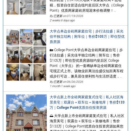
税，投资自住皆适合纽约皇后区大学点（College
Point）优质两家庭砖房现迎来价格调整！…
By 已更新 on
07/19/2026
2 weeks 6 days ago
大学点单边全砖两家庭住宅｜步行法拉盛｜采光
佳半独立结构｜附车位｜售价$105万｜即住型优
质房源
🏡 College Point大学点单边全砖两家庭住宅｜步
行法拉盛｜采光佳半独立结构｜附车位｜售价
$105万｜即住型优质房源纽约皇后区 College
Point（大学点） 的一套稀缺单边全砖两家庭住
宅现正式上市。该物业距离法拉盛仅短距离车程
或步行可达，兼具居住便利性与生活舒适度，…
By 已更新 on
06/26/2026
1 month 1 week ago
大学点新上市全砖两家庭复式住宅｜私人社区海
景美宅｜双露台＋双车位＋装修地库｜售价$133
万｜College Point优质自住投资房源
🌅 大学点新上市全砖两家庭复式住宅｜私人社区
海景美宅｜双露台＋双车位＋装修地库｜售价
$133万｜College Point优质自住投资房源如果您