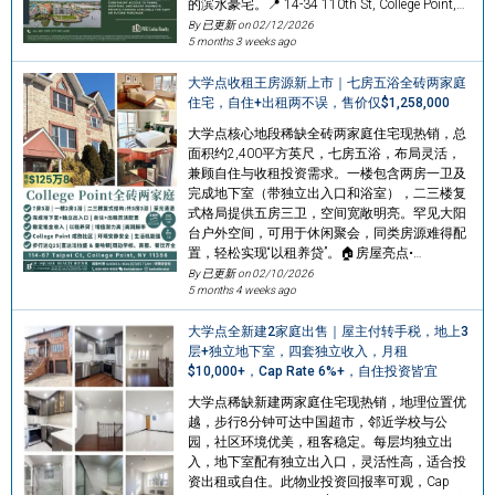
的滨水豪宅。📍 14-34 110th St, College Point,…
By 已更新 on
02/12/2026
5 months 3 weeks ago
大学点收租王房源新上市｜七房五浴全砖两家庭
住宅，自住+出租两不误，售价仅$1,258,000
大学点核心地段稀缺全砖两家庭住宅现热销，总
面积约2,400平方英尺，七房五浴，布局灵活，
兼顾自住与收租投资需求。一楼包含两房一卫及
完成地下室（带独立出入口和浴室），二三楼复
式格局提供五房三卫，空间宽敞明亮。罕见大阳
台户外空间，可用于休闲聚会，同类房源难得配
置，轻松实现“以租养贷”。🏠房屋亮点•…
By 已更新 on
02/10/2026
5 months 4 weeks ago
大学点全新建2家庭出售｜屋主付转手税，地上3
层+独立地下室，四套独立收入，月租
$10,000+，Cap Rate 6%+，自住投资皆宜
大学点稀缺新建两家庭住宅现热销，地理位置优
越，步行8分钟可达中国超市，邻近学校与公
园，社区环境优美，租客稳定。每层均独立出
入，地下室配有独立出入口，灵活性高，适合投
资出租或自住。此物业投资回报率可观，Cap