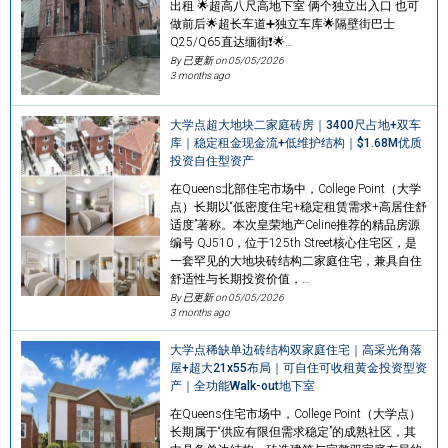
出租 🌟超高八尺高地下室 俩个独立出入口 也可
做前后🌟超长车道➕独立车库🌟隔壁街巴士
Q25/Q65直达缅街❗️🌟…
By 已更新 on
05/05/2026
3 months ago
大学点超大地块二家庭砖房｜3400尺占地+双车
库｜稳定租金现金流+低维护结构｜$1.68M优质
投资自住型资产
在Queens北部住宅市场中，College Point（大学
点）长期以“低密度住宅+稳定租赁需求+高居住舒
适度”著称。本次皇荣地产Celine推荐的精品房源
编号 QJ510，位于125th Street核心住宅区，是
一套罕见的大地块砖结构二家庭住宅，兼具自住
舒适性与长期投资价值，…
By 已更新 on
05/05/2026
3 months ago
大学点稀缺单边砖结构双家庭住宅｜高采光角落
屋+超大21x55布局｜可自住可收租黄金投资型资
产｜全功能Walk-out地下室
在Queens住宅市场中，College Point（大学点）
长期属于“供应有限但需求稳定”的成熟社区，其