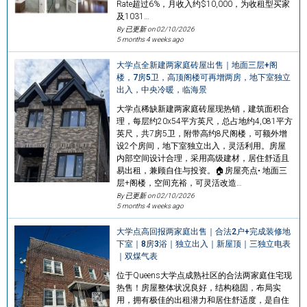
Rate超过6%，月收入约$10,000，为收租型买家
及1031…
By 已更新 on
02/10/2026
5 months 4 weeks ago
大学点全新建两家庭砖屋出售｜地面三层+阁
楼，7房5卫，高顶阁楼可再增两房，地下室独立
出入，中央冷暖，临海景
大学点稀缺新建两家庭砖屋现热销，建筑面积合
理，每层约20x54平方英尺，总占地约4,081平方
英尺，共7房5卫，附带高约8尺阁楼，可额外增
设2个房间，地下室独立出入，灵活利用。房屋
内部空间设计合理，采用高级建材，居住舒适且
易出租，兼顾自住与投资。🏠房屋亮点• 地面三
层+阁楼，空间充裕，可灵活改造…
By 已更新 on
02/10/2026
5 months 4 weeks ago
大学点高回报两家庭出售｜合法2户+完成装修地
下室｜8房3浴｜独立出入｜新屋顶｜三独立电表
｜双煤气表
位于Queens大学点成熟社区的合法两家庭住宅现
热售！房屋整体状况良好，结构稳固，布局实
用，拥有极佳的出租潜力和居住舒适度，是自住