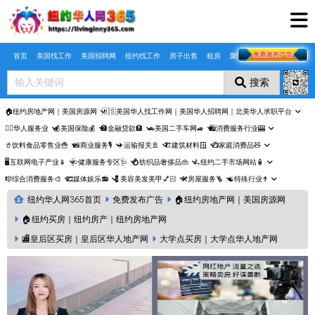
Skip to main content
首页
美国找工作
美国招聘网
纽约找工作
房子出售
租房
聚合页
搜索
🏠纽约房地产网｜美国房源网
🇺🇸美国华人找工作网｜美国华人招聘网｜北美华人求职平台
🤵‍♀️华人服务业
💰美国保险💰
🏦金融贷款🏦
🚗美国二手车网🚙
🛍️消费服务行业🎰
🥤饮料食品零售业🍟
📸商业服务🎙️
✈️运输报关🚢
🏗️建筑材料🪟
📺家庭消费品🧸
🖥️互联网电子产业📱
🩺健康服务专区🩺
💍纺织品奢侈品👜
🛴纽约二手市场网站🧴
🎼综合消费服务🎨
🎞️媒体娱乐📻
💈美容美发美甲💅🏻
⚒️房屋服务🪜
☯️特殊行业✝️
纽约华人网365首页
免费发布广告
🏠纽约房地产网｜美国房源网
🏠纽约买房｜纽约房产｜纽约房地产网
🏬皇后区买房｜皇后区华人地产网
大学点买房｜大学点华人地产网