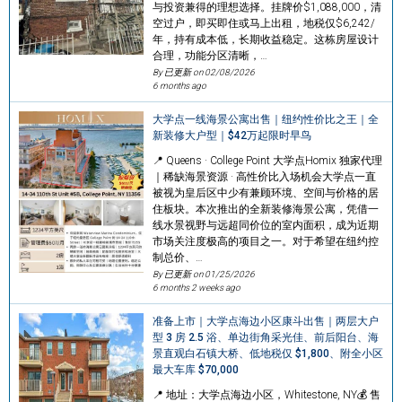
与投资兼得的理想选择。挂牌价$1,088,000，清
空过户，即买即住或马上出租，地税仅$6,242/
年，持有成本低，长期收益稳定。这栋房屋设计
合理，功能分区清晰，…
By 已更新 on
02/08/2026
6 months ago
大学点一线海景公寓出售｜纽约性价比之王｜全
新装修大户型｜$42万起限时早鸟
📍 Queens · College Point 大学点Homix 独家代理
｜稀缺海景资源 · 高性价比入场机会大学点一直
被视为皇后区中少有兼顾环境、空间与价格的居
住板块。本次推出的全新装修海景公寓，凭借一
线水景视野与远超同价位的室内面积，成为近期
市场关注度极高的项目之一。对于希望在纽约控
制总价、…
By 已更新 on
01/25/2026
6 months 2 weeks ago
准备上市｜大学点海边小区康斗出售｜两层大户
型 3 房 2.5 浴、单边街角采光佳、前后阳台、海
景直观白石镇大桥、低地税仅 $1,800、附全小区
最大车库 $70,000
📍 地址：大学点海边小区，Whitestone, NY💰 售