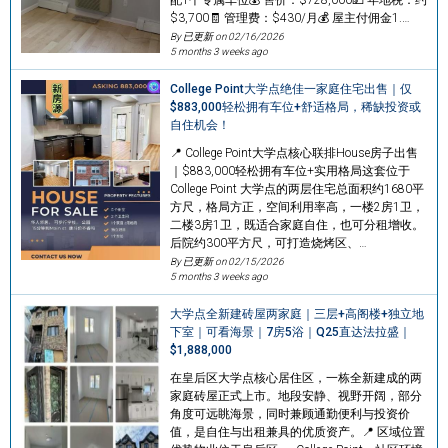
$3,700🧾 管理费：$430/月💰 屋主付佣金1.…
By 已更新 on
02/16/2026
5 months 3 weeks ago
College Point大学点绝佳一家庭住宅出售｜仅
$883,000轻松拥有车位+舒适格局，稀缺投资或
自住机会！
📍 College Point大学点核心联排House房子出售
｜$883,000轻松拥有车位+实用格局这套位于
College Point 大学点的两层住宅总面积约1680平
方尺，格局方正，空间利用率高，一楼2房1卫，
二楼3房1卫，既适合家庭自住，也可分租增收。
后院约300平方尺，可打造烧烤区、…
By 已更新 on
02/15/2026
5 months 3 weeks ago
大学点全新建砖屋两家庭｜三层+高阁楼+独立地
下室｜可看海景｜7房5浴｜Q25直达法拉盛｜
$1,888,000
在皇后区大学点核心居住区，一栋全新建成的两
家庭砖屋正式上市。地段安静、视野开阔，部分
角度可远眺海景，同时兼顾通勤便利与投资价
值，是自住与出租兼具的优质资产。📍 区域位置