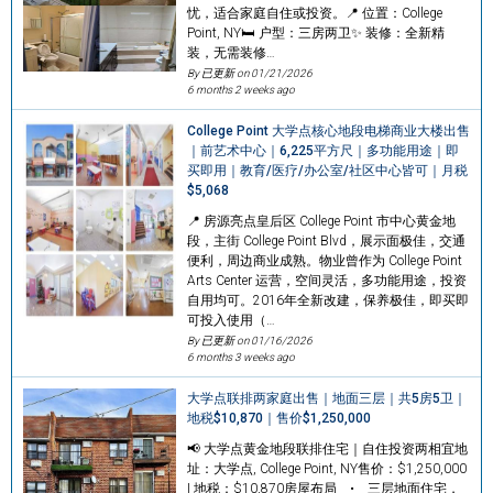
忧，适合家庭自住或投资。📍 位置：College
Point, NY🛏 户型：三房两卫✨ 装修：全新精
装，无需装修…
By 已更新 on
01/21/2026
6 months 2 weeks ago
College Point 大学点核心地段电梯商业大楼出售
｜前艺术中心｜6,225平方尺｜多功能用途｜即
买即用｜教育/医疗/办公室/社区中心皆可｜月税
$5,068
📍 房源亮点皇后区 College Point 市中心黄金地
段，主街 College Point Blvd，展示面极佳，交通
便利，周边商业成熟。物业曾作为 College Point
Arts Center 运营，空间灵活，多功能用途，投资
自用均可。2016年全新改建，保养极佳，即买即
可投入使用（…
By 已更新 on
01/16/2026
6 months 3 weeks ago
大学点联排两家庭出售｜地面三层｜共5房5卫｜
地税$10,870｜售价$1,250,000
📢 大学点黄金地段联排住宅｜自住投资两相宜地
址：大学点, College Point, NY售价：$1,250,000
| 地税：$10,870房屋布局 • 三层地面住宅，