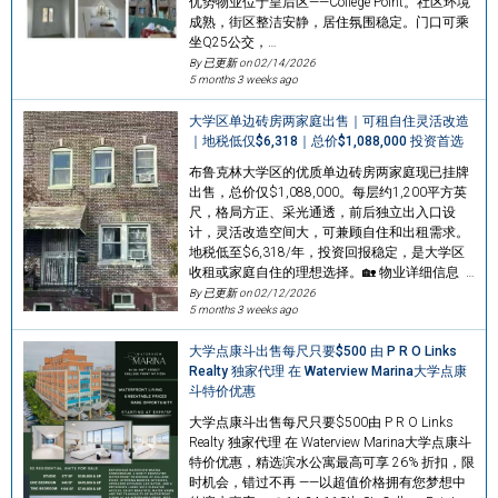
优势物业位于皇后区——College Point。社区环境
成熟，街区整洁安静，居住氛围稳定。门口可乘
坐Q25公交，…
By 已更新 on
02/14/2026
5 months 3 weeks ago
大学区单边砖房两家庭出售｜可租自住灵活改造
｜地税低仅$6,318｜总价$1,088,000 投资首选
布鲁克林大学区的优质单边砖房两家庭现已挂牌
出售，总价仅$1,088,000。每层约1,200平方英
尺，格局方正、采光通透，前后独立出入口设
计，灵活改造空间大，可兼顾自住和出租需求。
地税低至$6,318/年，投资回报稳定，是大学区
收租或家庭自住的理想选择。🏡 物业详细信息 …
By 已更新 on
02/12/2026
5 months 3 weeks ago
大学点康斗出售每尺只要$500 由 P R O Links
Realty 独家代理 在 Waterview Marina大学点康
斗特价优惠
大学点康斗出售每尺只要$500由 P R O Links
Realty 独家代理 在 Waterview Marina大学点康斗
特价优惠，精选滨水公寓最高可享 26% 折扣，限
时机会，错过不再 ——以超值价格拥有您梦想中