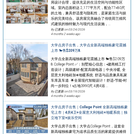
局设计合理，提供充足的生活空间与功能性区
域。室内总面积达 2,177平方尺，配合77×80尺
的土地，兼具舒适度与隐私性，是家庭生活与娱
乐的完美结合。该房屋完美融合了传统荷兰殖民
式建筑的独特魅力与现代生活设施，…
By 已更新 on
03/24/2026
4 months 2 weeks ago
大学点房子出售，大学点全新高端独栋豪宅震撼
上市 🐎售$209万8.
大学点全新高端独栋豪宅震撼上市 🐎售$209万
8.College Point.✅：别墅核心信息：▪️建商精工打
造设计｜高级建材•配置高级电器｜中央冷暖, 全
层意大利地砖加➕地暖系统. 舒适与品质兼具私家
车库及车道. 🌟全屋现代智能设计！舒适•节能•时
尚一步到位！▪️占地3990尺.4房4浴.…
By 已更新 on
03/19/2026
4 months 3 weeks ago
大学点房子出售｜College Point 全新高端独栋豪
宅上市｜4房4卫+全屋意大利地砖+地暖系统｜独
立地下室+娱乐空间
大学点房子出售｜大学点College Point，这套全
新高端独栋豪宅为追求品质生活的家庭提供难得