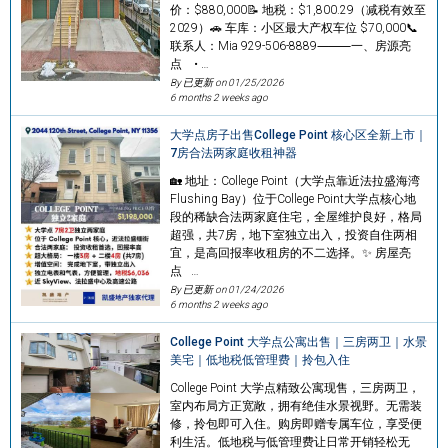
价：$880,000📝 地税：$1,800.29（减税有效至
2029）🚗 车库：小区最大产权车位 $70,000📞
联系人：Mia 929-506-8889⸻一、房源亮
点 • …
By 已更新 on
01/25/2026
6 months 2 weeks ago
大学点房子出售College Point 核心区全新上市｜
7房合法两家庭收租神器
🏡 地址：College Point（大学点靠近法拉盛海湾
Flushing Bay）位于College Point大学点核心地
段的稀缺合法两家庭住宅，全屋维护良好，格局
超强，共7房，地下室独立出入，投资自住两相
宜，是高回报率收租房的不二选择。✨ 房屋亮
点 …
By 已更新 on
01/24/2026
6 months 2 weeks ago
College Point 大学点公寓出售｜三房两卫｜水景
美宅｜低地税低管理费｜拎包入住
College Point 大学点精致公寓现售，三房两卫，
室内布局方正宽敞，拥有绝佳水景视野。无需装
修，拎包即可入住。购房即赠专属车位，享受便
利生活。低地税与低管理费让日常开销轻松无