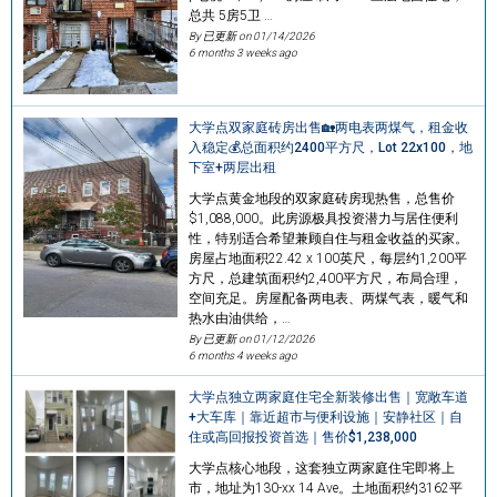
总共 5房5卫 …
By 已更新 on
01/14/2026
6 months 3 weeks ago
大学点双家庭砖房出售🏡两电表两煤气，租金收
入稳定💰总面积约2400平方尺，Lot 22x100，地
下室+两层出租
大学点黄金地段的双家庭砖房现热售，总售价
$1,088,000。此房源极具投资潜力与居住便利
性，特别适合希望兼顾自住与租金收益的买家。
房屋占地面积22.42 x 100英尺，每层约1,200平
方尺，总建筑面积约2,400平方尺，布局合理，
空间充足。房屋配备两电表、两煤气表，暖气和
热水由油供给，…
By 已更新 on
01/12/2026
6 months 4 weeks ago
大学点独立两家庭住宅全新装修出售｜宽敞车道
+大车库｜靠近超市与便利设施｜安静社区｜自
住或高回报投资首选｜售价$1,238,000
大学点核心地段，这套独立两家庭住宅即将上
市，地址为130-xx 14 Ave。土地面积约3162平