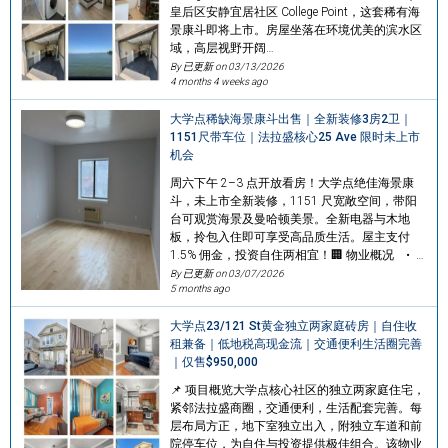
皇后区安静宜居社区 College Point，这套稀有海
景康斗即将上市。房屋坐落在环境优美的滨水区
域，高层视野开阔…
By 已更新 on
03/13/2026
4 months 4 weeks ago
大学点稀缺海景康斗出售｜全新装修3房2卫｜
1151尺带车位｜法拉盛核心25 Ave 限时未上市
机会
周六下午 2–3 点开放看房！大学点绝佳海景康
斗，未上市全新装修，1151 尺宽敞空间，带阳
台可观赏海景及曼哈顿美景。全新电器与木地
板，拎包入住即可享受高品质生活。屋主支付
1.5% 佣金，投资自住两相宜！🏢 物业概况 • …
By 已更新 on
03/07/2026
5 months ago
大学点23/121 St黄金独立两家庭砖房｜自住收
租兼备｜低地税高现金流｜交通便利生活圈完善
｜仅售$950,000
📌 项目概览大学点核心社区的独立两家庭住宅，
紧邻法拉盛商圈，交通便利，生活配套完善。每
层布局方正，地下室独立出入，附独立车道和前
院停车位，为自住与投资提供极佳组合。该物业