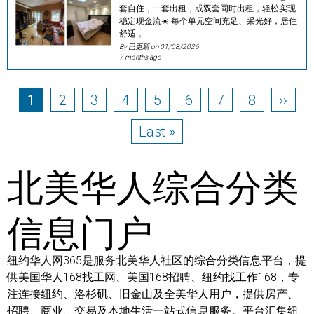
套自住，一套出租，或双套同时出租，轻松实现
稳定现金流☀️ 每个单元空间充足、采光好，居住
舒适，…
By 已更新 on
01/08/2026
7 months ago
Pagination
Page
Page
Page
Page
Page
Page
Page
Page
Next 
1
2
3
4
5
6
7
8
››
Last page
Last »
北美华人综合分类
信息门户
纽约华人网365是服务北美华人社区的综合分类信息平台，提
供美国华人168找工网、美国168招聘、纽约找工作168，专
注连接纽约、洛杉矶、旧金山及全美华人用户，提供房产、
招聘、商业、交易及本地生活一站式信息服务。平台汇集纽