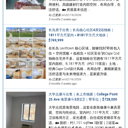
用便利。高级建材打造内部空间，布局合理，生
活舒适。🏡 房屋基本信息 …
By 已更新 on
02/19/2026
5 months 2 weeks ago
长岛房子出售｜长岛核心社区4房2浴独栋｜
1811平方尺室内＋8181平方尺大地块｜
$749,999
在长岛 Levittown 核心区域，能够找到“即拎包入
住 + 空间宽敞 + 低税负 + 社区安全”的Cape Cod
独栋住宅并不多。这套独栋住宅拥有1811平方尺
室内面积、8,181平方尺（约0.19英亩）土地，
经典Cape Cod设计风格，布局合理，兼顾家庭生
活舒适度与未来增值潜力，是家庭升级…
By 已更新 on
02/16/2026
5 months 3 weeks ago
大学点康斗出售｜未上市独家｜College Point
25 Ave 海景康斗3房2卫｜带车位｜$728,000
大学点优质海景地段，这套全新装修康斗兼具景
观、空间与性价比。室内约1,151平方尺，3房2
卫浴格局方正，采光通透，自住或投资都非常合
适。🏡 面积：约1,151 sqft🛏 3卧室｜2浴室🚗
配1个专属车位💰 售价：$728,000💵 年地税：约