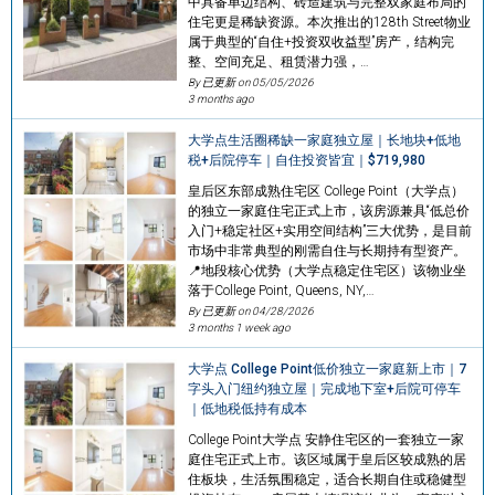
中具备单边结构、砖造建筑与完整双家庭布局的
住宅更是稀缺资源。本次推出的128th Street物业
属于典型的“自住+投资双收益型”房产，结构完
整、空间充足、租赁潜力强，…
By 已更新 on
05/05/2026
3 months ago
大学点生活圈稀缺一家庭独立屋｜长地块+低地
税+后院停车｜自住投资皆宜｜$719,980
皇后区东部成熟住宅区 College Point（大学点）
的独立一家庭住宅正式上市，该房源兼具“低总价
入门+稳定社区+实用空间结构”三大优势，是目前
市场中非常典型的刚需自住与长期持有型资产。
📍地段核心优势（大学点稳定住宅区）该物业坐
落于College Point, Queens, NY,…
By 已更新 on
04/28/2026
3 months 1 week ago
大学点 College Point低价独立一家庭新上市｜7
字头入门纽约独立屋｜完成地下室+后院可停车
｜低地税低持有成本
College Point大学点 安静住宅区的一套独立一家
庭住宅正式上市。该区域属于皇后区较成熟的居
住板块，生活氛围稳定，适合长期自住或稳健型