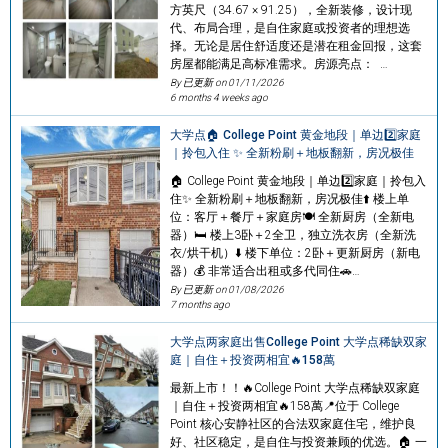
方英尺（34.67 × 91.25），全新装修，设计现
代、布局合理，是自住家庭或投资者的理想选
择。无论是居住舒适度还是潜在租金回报，这套
房屋都能满足高标准需求。房源亮点： …
By 已更新 on
01/11/2026
6 months 4 weeks ago
大学点🏠 College Point 黄金地段｜单边2️⃣家庭
｜拎包入住 ✨ 全新粉刷＋地板翻新，房况极佳
🏠 College Point 黄金地段｜单边2️⃣家庭｜拎包入
住✨ 全新粉刷＋地板翻新，房况极佳⬆️ 楼上单
位：客厅＋餐厅＋家庭房🍽️ 全新厨房（全新电
器）🛏️ 楼上3卧＋2全卫，独立洗衣房（全新洗
衣/烘干机）⬇️ 楼下单位：2卧＋更新厨房（新电
器）💰 非常适合出租或多代同住🚗…
By 已更新 on
01/08/2026
7 months ago
大学点两家庭出售College Point 大学点稀缺双家
庭｜自住＋投资两相宜🔥158萬
最新上市！！🔥College Point 大学点稀缺双家庭
｜自住＋投资两相宜🔥158萬📍位于 College
Point 核心安静社区的合法双家庭住宅，维护良
好、社区稳定，是自住与投资兼顾的优选。🏠 一