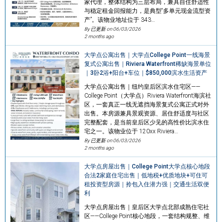
家代理，整体结构为三层布局，兼具自住舒适性
与稳定租金回报能力，是典型“多单元现金流型资
产”。该物业地址位于 343…
By 已更新 on
06/03/2026
2 months ago
大学点公寓出售｜大学点College Point一线海景
复式公寓出售｜Riviera Waterfront稀缺海景单位
｜3卧2浴+阳台+车位｜$850,000滨水生活资产
大学点公寓出售｜纽约皇后区滨水住宅区——
College Point（大学点）Riviera Waterfront海滨社
区，一套真正一线无遮挡海景复式公寓正式对外
出售。本房源兼具景观资源、居住舒适度与社区
完整配套，是当前皇后区少见的高性价比滨水住
宅之一。该物业位于 120xx Riviera…
By 已更新 on
06/03/2026
2 months ago
大学点房屋出售｜College Point大学点核心地段
合法2家庭住宅出售｜低地税+优质地块+可住可
租投资型房源｜拎包入住潜力强｜交通生活双便
利
大学点房屋出售｜皇后区大学点北部成熟住宅社
区——College Point核心地段，一套结构规整、维