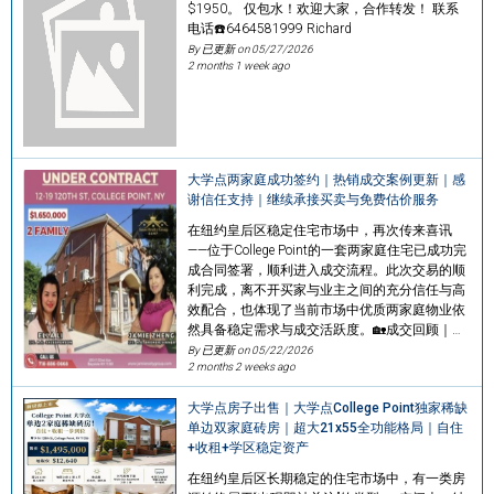
$1950。 仅包水！欢迎大家，合作转发！ 联系
电话☎️6464581999 Richard
By 已更新 on
05/27/2026
2 months 1 week ago
大学点两家庭成功签约｜热销成交案例更新｜感
谢信任支持｜继续承接买卖与免费估价服务
在纽约皇后区稳定住宅市场中，再次传来喜讯
——位于College Point的一套两家庭住宅已成功完
成合同签署，顺利进入成交流程。此次交易的顺
利完成，离不开买家与业主之间的充分信任与高
效配合，也体现了当前市场中优质两家庭物业依
然具备稳定需求与成交活跃度。🏡成交回顾｜…
By 已更新 on
05/22/2026
2 months 2 weeks ago
大学点房子出售｜大学点College Point独家稀缺
单边双家庭砖房｜超大21x55全功能格局｜自住
+收租+学区稳定资产
在纽约皇后区长期稳定的住宅市场中，有一类房