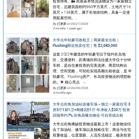
投资持有。🏡 房屋基本情况该物业为一家庭独立
住宅，总建筑面积约960平方英尺，土地尺寸16
英尺 × 134英尺，属于长地块结构，具备一定使
用延展空间。…
By 已更新 on
04/27/2026
3 months 1 week ago
大学点年轻豪宅收租王｜两家庭全出租｜
Flushing附近热卖住宅｜售 $2,080,000
这套 2022年建造的年轻豪宅位于纽约长岛地
区，交通便利，距离缅街和法拉盛大学仅十分钟
车程，是自住兼投资的完美选择。两层结构合
理、空间宽敞，可轻松实现高额出租收益，是 年
轻豪宅、Flushing房产、长岛投资物业的理想标
的。🌟 核心亮点 •…
By 已更新 on
04/09/2026
4 months ago
大学点街角加油站连修车场＋独立一家庭住宅·3
房3厅1厨1卫+阁楼2房1厅·年净收入$20万·投资
回报率约7%·街角高曝光物业·可自营或出租
大学点街角稀缺投资物业最新上市！这套物业结
合了加油站、修车场以及独栋住宅，商业与住宅
双重收益，位置显眼、人流车流稳定，极具投资