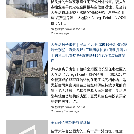
护良好的合法双家庭住宅正式对外出售。该大学
点物业兼具稳定租金回报与自住舒适性，是当前
大学点市场上较为稀缺的“低税+实用户型+多用
途”资产型房源。📍地段：College Point，NY💰售
价：$1,…
By 已更新 on
06/03/2026
2 months ago
大学点房子出售｜皇后区大学点2026全新双家庭
砖造别墅｜海景视野+三层阁楼扩展+高租赁潜力
｜独立三电表+地铁级通勤+164.8万优质新建资
产
大学点房子出售｜纽约皇后区成长型住宅社区的
大学点（College Point）核心区域，一栋2026年
全新落成的双家庭砖结构住宅正式亮相市场。这
类新建两家庭项目在当前纽约供应持续收紧的背
景下尤为稀缺，尤其是兼具大面积建筑、灵活户
型与强租赁结构的房源，更受到自住与投资买家
的共同关注。📍…
By 已更新 on
06/01/2026
2 months 1 week ago
全新步入式曼哈顿景观房
位于大学点公园旁的二房一厅一浴出租，租金