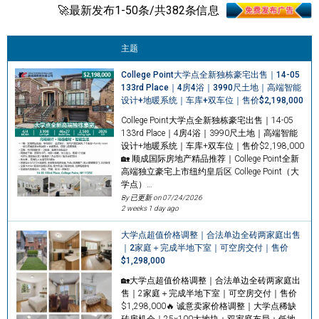
🚀最新发布1-50条/共382条信息
主题
College Point大学点全新独栋豪宅出售｜14-05
133rd Place｜4房4浴｜3990尺土地｜高端智能
设计+地暖系统｜车库+双车位｜售价$2,198,000
College Point大学点全新独栋豪宅出售｜14-05
133rd Place｜4房4浴｜3990尺土地｜高端智能
设计+地暖系统｜车库+双车位｜售价$2,198,000
🏡 顺成国际房地产精品推荐｜College Point全新
高端独立豪宅上市纽约皇后区 College Point（大
学点）…
By 已更新 on
07/24/2026
2 weeks 1 day ago
大学点超值价格调整｜合法单边全砖两家庭出售
｜2家庭＋完成半地下室｜可空房交付｜售价
$1,298,000
🏡大学点超值价格调整｜合法单边全砖两家庭出
售｜2家庭＋完成半地下室｜可空房交付｜售价
$1,298,000🔥 诚意卖家价格调整｜大学点稀缺
砖房机会｜25×100大地块＋双家庭布局＋低地