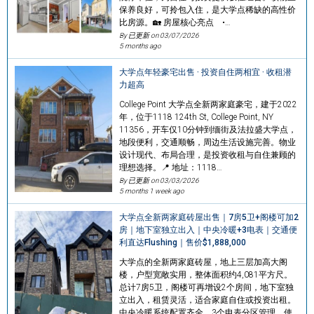
保养良好，可拎包入住，是大学点稀缺的高性价
比房源。🏡 房屋核心亮点 •…
By 已更新 on
03/07/2026
5 months ago
大学点年轻豪宅出售 · 投资自住两相宜 · 收租潜
力超高
College Point 大学点全新两家庭豪宅，建于2022
年，位于1118 124th St, College Point, NY
11356，开车仅10分钟到缅街及法拉盛大学点，
地段便利，交通顺畅，周边生活设施完善。物业
设计现代、布局合理，是投资收租与自住兼顾的
理想选择。📍 地址：1118…
By 已更新 on
03/03/2026
5 months 1 week ago
大学点全新两家庭砖屋出售｜7房5卫+阁楼可加2
房｜地下室独立出入｜中央冷暖+3电表｜交通便
利直达Flushing｜售价$1,888,000
大学点的全新两家庭砖屋，地上三层加高大阁
楼，户型宽敞实用，整体面积约4,081平方尺。
总计7房5卫，阁楼可再增设2个房间，地下室独
立出入，租赁灵活，适合家庭自住或投资出租。
中央冷暖系统配置齐全，3个电表分区管理，使