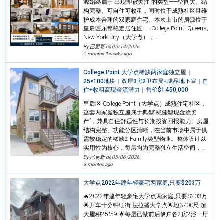
源始终属于“出现即被关注”的类型——空间大、结
构完整、可自住可收租，同时位于成熟社区且维
护成本合理的双家庭住宅。本次上市的房源位于
皇后区东部稳定居住区——College Point, Queens,
New York City（大学点），…
By 已更新 on
05/14/2026
2 months 3 weeks ago
College Point 大学点稀缺两家庭独立屋｜
25×100地块｜双层3房2卫布局+成品地下室｜自
住+收租高现金流潜力｜售价$1,450,000
皇后区 College Point（大学点）成熟住宅社区，
这套两家庭独立屋属于典型“稳健型现金流资
产”，兼具自住舒适性与长期投资回报能力。房屋
结构完整、功能分区清晰，在当前市场中属于供
需较稳定的稀缺2 Family类型物业。整体设计以
实用性为核心，每层均为完整独立生活空间，…
By 已更新 on
05/06/2026
3 months ago
大学点2022年建年轻豪宅两家庭,只要$203万
🔥2022年建年轻豪宅大学点两家庭,只要$203万
🌟开车十分钟缅街 法拉盛大学点🌟地3700尺 超
大屋积25*59 🌟每层已做前后俩户各2房2浴一厅