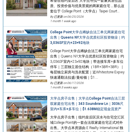
希望在纽约皇后区 大学点寻找一套兼具居住品
质、投资价值与优美景观的两家庭住宅，那么这
套位于 College Point（大学点）Taipei Court…
By 已更新 on
06/25/2026
1 month 1 week ago
College Point大学点稀缺合法三单元两家庭住宅
出售｜Queens NY大学点优质社区投资物业｜约
3,036SF室内+23×92地块
College Point大学点稀缺合法三单元两家庭住宅
出售｜Queens NY大学点优质社区投资物业｜约
3,036SF室内+23×92地块｜带连接车库+多车位
停车｜三层独立居住结构（1BR+3BR+3BR）｜
每层独立厨房与洗衣配置｜近Whitestone Expwy
快速通勤法拉盛/曼哈顿｜$1.…
By 已更新 on
06/17/2026
1 month 3 weeks ago
大学点房子出售｜大学点College Point合法三层
双家庭住宅出售｜343 Soundview Ln｜3036尺
室内+车库+多车位｜$1.638M稳定现金流资产
大学点房子出售｜纽约皇后区滨水与住宅交汇区
域College Point的一套合法双家庭住宅正式对外
出售。大学点本房源由 E Realty International 独