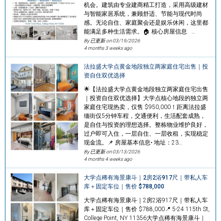
机会。建筑由专业建商精工打造，采用高级建材
与智能家居系统，兼顾舒适、节能与现代时尚
感。无论自住、家庭聚会还是娱乐休闲，这里都
能满足多种生活需求。🏠 核心房屋信息 …
By 已更新 on
03/19/2026
4 months 3 weeks ago
法拉盛大学点黄金地段独立两家庭住宅出售｜投
资自住双优选择
🌟【法拉盛大学点黄金地段独立两家庭住宅出售
｜投资自住双优选择】大学点核心地段的独立两
家庭住宅现热卖，仅售 $950,000！距离法拉盛
缅街仅5分钟车程，交通便利，生活配套成熟，
是自住与投资的理想选择。整栋物业维护良好，
过户即可入住，一层自住、一层收租，实现稳定
现金流。📌 房屋基本信息• 地址：23…
By 已更新 on
03/13/2026
4 months 4 weeks ago
大学点稀有海景康斗｜2房2浴917尺｜带私人车
库＋固定车位｜售价 $788,000
大学点稀有海景康斗｜2房2浴917尺｜带私人车
库＋固定车位｜售价 $788,000📍 5-24 115th St,
College Point, NY 11356大学点稀有海景康斗｜