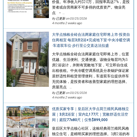
价值。年净收入约$20万，回报率高达7%，是投
资者或自营商家不可多得的优质资产。物业亮
点 • …
By 已更新 on
03/25/2026
4 months 2 weeks ago
大学点独栋全砖合法两家庭住宅即将上市·投资自
住两相宜·每层3房2浴+完成地下室·中央冷暖空调
·车道双车位·步行至公交直达法拉盛
大学点独栋全砖合法两家庭住宅即将上市，位置
优越、生活便利、交通便捷。该物业每层均为3
房2浴设计，并附有宽敞地下室，可立即自住或
出租收租。中央冷暖空调系统及分表锅炉保证家
居舒适性和租赁管理便利，车道双车位提供停车
无忧体验，是投资者和改善型家庭的理想选择。
房屋亮点 …
By 已更新 on
03/25/2026
4 months 2 weeks ago
优质买家专享｜皇后区大学点荷兰殖民风格独立
屋｜3房2浴室｜室内2,177尺｜宽敞舒适生活空
间｜庭院77x80尺｜仅售$899,000
皇后区大学点核心社区，这栋经典荷兰殖民风格
独立住宅，是精明买家的理想选择。3房2浴的布