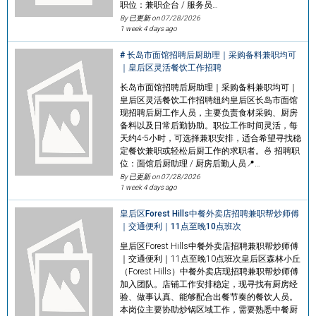
职位：兼职企台 / 服务员…
By 已更新 on
07/28/2026
1 week 4 days ago
# 长岛市面馆招聘后厨助理｜采购备料兼职均可
｜皇后区灵活餐饮工作招聘
长岛市面馆招聘后厨助理｜采购备料兼职均可｜
皇后区灵活餐饮工作招聘纽约皇后区长岛市面馆
现招聘后厨工作人员，主要负责食材采购、厨房
备料以及日常后勤协助。职位工作时间灵活，每
天约4-5小时，可选择兼职安排，适合希望寻找稳
定餐饮兼职或轻松后厨工作的求职者。🍜 招聘职
位：面馆后厨助理 / 厨房后勤人员📍…
By 已更新 on
07/28/2026
1 week 4 days ago
皇后区Forest Hills中餐外卖店招聘兼职帮炒师傅
｜交通便利｜11点至晚10点班次
皇后区Forest Hills中餐外卖店招聘兼职帮炒师傅
｜交通便利｜11点至晚10点班次皇后区森林小丘
（Forest Hills）中餐外卖店现招聘兼职帮炒师傅
加入团队。店铺工作安排稳定，现寻找有厨房经
验、做事认真、能够配合出餐节奏的餐饮人员。
本岗位主要协助炒锅区域工作，需要熟悉中餐厨