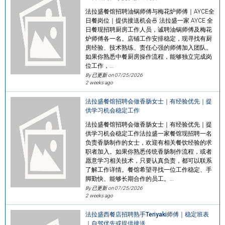
法拉盛餐馆招聘油锅师傅与梅花炉师傅｜AYCE全
日餐岗位｜提供接送机会🍜 法拉盛一家 AYCE 全
日餐现招聘厨房工作人员，诚聘油锅师傅及梅花
炉师傅各一名。店铺工作安排稳定，现寻找有厨
房经验、技术熟练、责任心强的师傅加入团队。
如果你熟悉中餐厨房操作流程，能够独立完成岗
位工作，…
By 已更新 on
07/25/2026
2 weeks ago
法拉盛餐馆招聘会做香肠女士｜有经验优先｜提
供学习机会稳定工作
法拉盛餐馆招聘会做香肠女士｜有经验优先｜提
供学习机会稳定工作法拉盛一家餐馆现招聘一名
负责香肠制作的女士，欢迎有相关餐饮经验的求
职者加入。如果你熟悉传统香肠制作流程，或者
愿意学习相关技术，只要认真负责，都可以联系
了解工作详情。餐馆希望寻找一位工作稳定、手
脚勤快、能够长期合作的员工。…
By 已更新 on
07/25/2026
2 weeks ago
法拉盛西餐店招聘熟手Teriyaki师傅｜稳定班表
｜自驾优先或提供接送