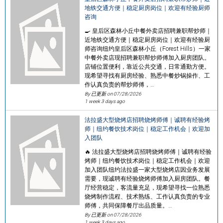
地铁交通方便｜稳定厨房岗位｜欢迎有经验厨师
咨询
🍳 皇后区森林小丘中餐外卖店招聘兼职帮炒师｜
近地铁交通方便｜稳定厨房岗位｜欢迎有经验厨
师咨询纽约皇后区森林小丘（Forest Hills）一家
中餐外卖店现招聘兼职帮炒师傅加入厨房团队。
店铺位置便利，靠近公共交通，日常通勤方便。
现希望寻找有厨房经验、熟悉中餐炒锅操作、工
作认真负责的帮炒师傅，…
By 已更新 on
07/28/2026
1 week 3 days ago
法拉盛大型烧烤店招聘烧烤师傅｜诚聘有经验烤
师｜纽约餐饮技术岗位｜稳定工作机会｜欢迎加
入团队
🔥 法拉盛大型烧烤店招聘烧烤师傅｜诚聘有经验
烤师｜纽约餐饮技术岗位｜稳定工作机会｜欢迎
加入团队纽约法拉盛一家大型烧烤店因业务发展
需要，现诚聘有经验烧烤师傅加入厨房团队。餐
厅经营稳定，客流量充足，现希望寻找一位熟悉
烧烤制作流程、技术熟练、工作认真负责的专业
师傅，共同保障餐厅出品质量。…
By 已更新 on
07/28/2026
1 week 3 days ago