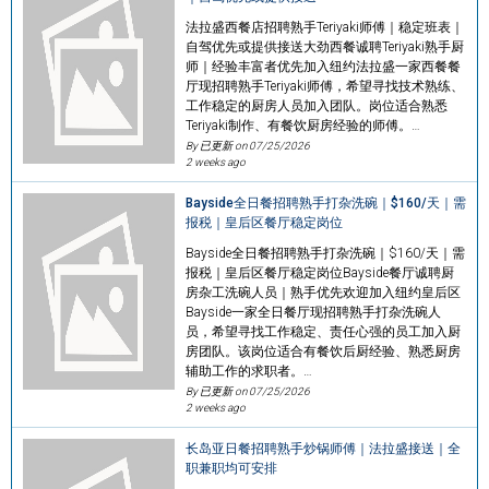
法拉盛西餐店招聘熟手Teriyaki师傅｜稳定班表｜
自驾优先或提供接送大劲西餐诚聘Teriyaki熟手厨
师｜经验丰富者优先加入纽约法拉盛一家西餐餐
厅现招聘熟手Teriyaki师傅，希望寻找技术熟练、
工作稳定的厨房人员加入团队。岗位适合熟悉
Teriyaki制作、有餐饮厨房经验的师傅。…
By 已更新 on
07/25/2026
2 weeks ago
Bayside全日餐招聘熟手打杂洗碗｜$160/天｜需
报税｜皇后区餐厅稳定岗位
Bayside全日餐招聘熟手打杂洗碗｜$160/天｜需
报税｜皇后区餐厅稳定岗位Bayside餐厅诚聘厨
房杂工洗碗人员｜熟手优先欢迎加入纽约皇后区
Bayside一家全日餐厅现招聘熟手打杂洗碗人
员，希望寻找工作稳定、责任心强的员工加入厨
房团队。该岗位适合有餐饮后厨经验、熟悉厨房
辅助工作的求职者。…
By 已更新 on
07/25/2026
2 weeks ago
长岛亚日餐招聘熟手炒锅师傅｜法拉盛接送｜全
职兼职均可安排