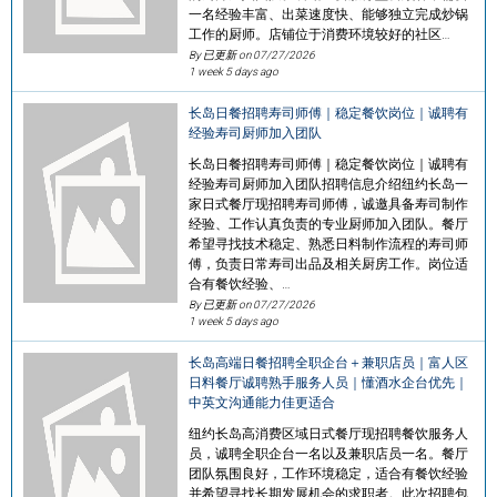
一名经验丰富、出菜速度快、能够独立完成炒锅
工作的厨师。店铺位于消费环境较好的社区…
By 已更新 on
07/27/2026
1 week 5 days ago
长岛日餐招聘寿司师傅｜稳定餐饮岗位｜诚聘有
经验寿司厨师加入团队
长岛日餐招聘寿司师傅｜稳定餐饮岗位｜诚聘有
经验寿司厨师加入团队招聘信息介绍纽约长岛一
家日式餐厅现招聘寿司师傅，诚邀具备寿司制作
经验、工作认真负责的专业厨师加入团队。餐厅
希望寻找技术稳定、熟悉日料制作流程的寿司师
傅，负责日常寿司出品及相关厨房工作。岗位适
合有餐饮经验、…
By 已更新 on
07/27/2026
1 week 5 days ago
长岛高端日餐招聘全职企台＋兼职店员｜富人区
日料餐厅诚聘熟手服务人员｜懂酒水企台优先｜
中英文沟通能力佳更适合
纽约长岛高消费区域日式餐厅现招聘餐饮服务人
员，诚聘全职企台一名以及兼职店员一名。餐厅
团队氛围良好，工作环境稳定，适合有餐饮经验
并希望寻找长期发展机会的求职者。此次招聘包