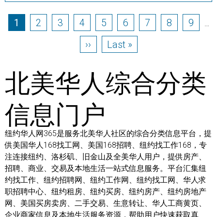
Pagination
Page
Page
Page
Page
Page
Page
Page
Page
Page
1
2
3
4
5
6
7
8
9
…
Next page
Last page
››
Last »
北美华人综合分类
信息门户
纽约华人网365是服务北美华人社区的综合分类信息平台，提
供美国华人168找工网、美国168招聘、纽约找工作168，专
注连接纽约、洛杉矶、旧金山及全美华人用户，提供房产、
招聘、商业、交易及本地生活一站式信息服务。平台汇集纽
约找工作、纽约招聘网、纽约工作网、纽约找工网、华人求
职招聘中心、纽约租房、纽约买房、纽约房产、纽约房地产
网、美国买房卖房、二手交易、生意转让、华人工商黄页、
企业商家信息及本地生活服务资源，帮助用户快速获取真