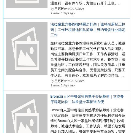
通便利，设有停车场，方便自行开车上班。…
By 已更新 on
07/27/2026
1 week 5 days ago
法拉盛北方餐馆招聘厨房打杂｜诚聘后厨帮工抓
码｜工作环境舒适团队简单｜纽约餐饮行业稳定
工作
纽约法拉盛北方餐馆现招聘厨房打杂人员，诚邀
勤快可靠、愿意长期工作的伙伴加入后厨团队。
岗位主要协助厨房日常工作，工作内容清晰，适
合希望寻找稳定餐饮工作的求职者。餐馆位于法
拉盛地区，工作环境舒适，团队关系简单，注重
员工之间的配合与合作。无需复杂技能，只要工
作认真、有责任心，欢迎联系了解岗位详情。…
By 已更新 on
07/27/2026
1 week 5 days ago
Bronx白人区中餐馆招聘熟手炒锅师傅｜堂吃餐
厅稳定岗位｜法拉盛专车接送方便
Bronx白人区中餐馆招聘熟手炒锅师傅｜堂吃餐
厅稳定岗位｜法拉盛专车接送方便招聘信息介绍
纽约Bronx白人区一家堂吃餐馆现招聘熟手炒锅
师傅，诚邀技术稳定、工作认真、希望长期发展
的厨师加入团队。餐馆主要服务堂食顾客，需要