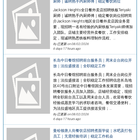
厨师｜诚聘熟手内厨师傅｜稳定餐饮岗位
Jackson Heights全日餐外卖店招聘铁板Teriyaki
厨师｜诚聘熟手内厨师傅｜稳定餐饮岗位招聘简
介Jackson Heights地区全日餐外卖店因业务需
要，现招聘一名有经验的内厨铁板Teriyaki师傅加
入团队。店铺主要经营外卖餐饮，工作安排稳
定，现诚聘熟悉铁板料理制作流程、…
By 已更新 on
08/02/2026
6 days 17 hours ago
长岛中日餐馆招聘前台服务员｜周末企台岗位开
放｜法拉盛接送｜全职稳定工作
长岛中日餐馆招聘前台服务员｜周末企台岗位开
放｜法拉盛接送｜全职稳定工作招聘信息长岛地
区40号出口附近中日餐馆因业务发展需要，现招
聘餐饮服务人员加入团队。店铺经营稳定，现招
聘全职前台员工以及周末企台人员，欢迎有餐饮
经验或愿意学习的求职者咨询。餐馆交通便利，
为法拉盛地区员工提供接送安排；…
By 已更新 on
08/02/2026
6 days 17 hours ago
曼哈顿唐人街餐饮店招聘煮面学徒｜水吧及打包
员工｜无需经验培训｜稳定工作机会