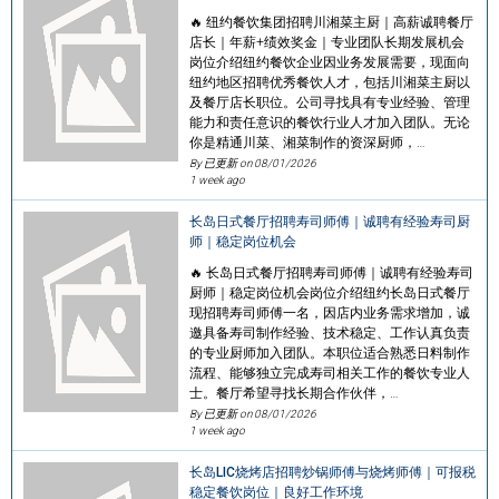
🔥 纽约餐饮集团招聘川湘菜主厨｜高薪诚聘餐厅
店长｜年薪+绩效奖金｜专业团队长期发展机会
岗位介绍纽约餐饮企业因业务发展需要，现面向
纽约地区招聘优秀餐饮人才，包括川湘菜主厨以
及餐厅店长职位。公司寻找具有专业经验、管理
能力和责任意识的餐饮行业人才加入团队。无论
你是精通川菜、湘菜制作的资深厨师，…
By 已更新 on
08/01/2026
1 week ago
长岛日式餐厅招聘寿司师傅｜诚聘有经验寿司厨
师｜稳定岗位机会
🔥 长岛日式餐厅招聘寿司师傅｜诚聘有经验寿司
厨师｜稳定岗位机会岗位介绍纽约长岛日式餐厅
现招聘寿司师傅一名，因店内业务需求增加，诚
邀具备寿司制作经验、技术稳定、工作认真负责
的专业厨师加入团队。本职位适合熟悉日料制作
流程、能够独立完成寿司相关工作的餐饮专业人
士。餐厅希望寻找长期合作伙伴，…
By 已更新 on
08/01/2026
1 week ago
长岛LIC烧烤店招聘炒锅师傅与烧烤师傅｜可报税
稳定餐饮岗位｜良好工作环境