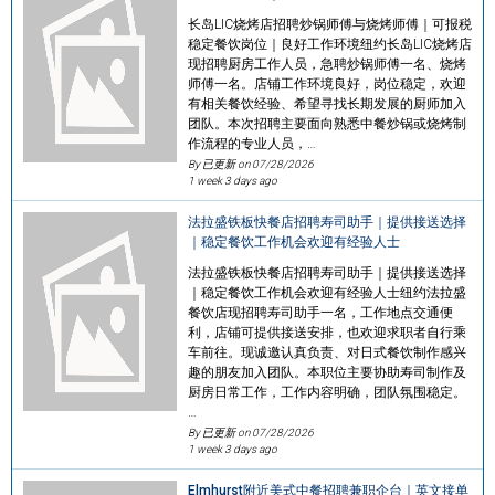
长岛LIC烧烤店招聘炒锅师傅与烧烤师傅｜可报税
稳定餐饮岗位｜良好工作环境纽约长岛LIC烧烤店
现招聘厨房工作人员，急聘炒锅师傅一名、烧烤
师傅一名。店铺工作环境良好，岗位稳定，欢迎
有相关餐饮经验、希望寻找长期发展的厨师加入
团队。本次招聘主要面向熟悉中餐炒锅或烧烤制
作流程的专业人员，…
By 已更新 on
07/28/2026
1 week 3 days ago
法拉盛铁板快餐店招聘寿司助手｜提供接送选择
｜稳定餐饮工作机会欢迎有经验人士
法拉盛铁板快餐店招聘寿司助手｜提供接送选择
｜稳定餐饮工作机会欢迎有经验人士纽约法拉盛
餐饮店现招聘寿司助手一名，工作地点交通便
利，店铺可提供接送安排，也欢迎求职者自行乘
车前往。现诚邀认真负责、对日式餐饮制作感兴
趣的朋友加入团队。本职位主要协助寿司制作及
厨房日常工作，工作内容明确，团队氛围稳定。
…
By 已更新 on
07/28/2026
1 week 3 days ago
Elmhurst附近美式中餐招聘兼职企台｜英文接单