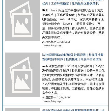
优先｜工作环境稳定｜纽约皇后区餐饮兼职
🍽️ Elmhurst附近美式中餐招聘兼职企台｜英文
接单优先｜工作环境稳定｜纽约皇后区餐饮兼职
纽约皇后区 Elmhurst 附近一家美式中餐餐厅现
招聘兼职企台（Server），希望寻找勤快、整
洁、服务意识良好的工作人员加入。主要负责餐
厅日常接待及点餐服务，适合有餐饮经验、熟悉
英文接单流程，…
By 已更新 on
07/28/2026
1 week 3 days ago
法拉盛招聘Sushi师傅及炒锅师傅｜长岛亚洲餐
馆诚聘熟手厨师｜提供接送｜经验丰富者优先
🍣🔥 法拉盛招聘Sushi师傅及炒锅师傅｜长岛亚
洲餐馆诚聘熟手厨师｜提供接送｜经验丰富者优
先纽约餐饮团队现招聘多岗位厨房人才，诚聘有
经验Sushi师傅及炒锅师傅加入。本次招聘涉及
长岛亚洲餐馆及手抓海鲜餐饮岗位，因业务发展
需要，寻找技术熟练、工作稳定、责任心强的厨
房专业人员。…
By 已更新 on
07/28/2026
1 week 3 days ago
皇后区森林小丘中餐外卖店招聘兼职帮炒师｜近