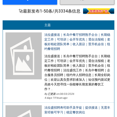
🚀最新发布1-50条/共3334条信息
主题
法拉盛接送｜长岛中餐厅招聘熟手企台｜长期稳
定工作｜可培训｜会开车优先｜需合法报税｜老
板好相处团队简单｜收入面议｜晋升机会佳｜纽
约餐馆招聘
法拉盛接送｜长岛中餐厅招聘熟手企台｜长期稳
定工作｜可培训｜会开车优先｜需合法报税｜老
板好相处团队简单｜收入面议｜晋升机会佳｜纽
约餐馆招聘｜法拉盛找工作｜长岛中餐招聘｜企
台服务员招聘｜纽约华人招聘信息｜长期全职岗
位｜欢迎认真负责求职者加入｜短信预约面试更
高效今天想寻找一份能够长期发展的餐饮工
作？…
By 已更新 on
08/03/2026
4 days 19 hours ago
法拉盛招聘寿司助手及学徒｜提供接送｜无需丰
富经验可学习｜稳定餐饮岗位