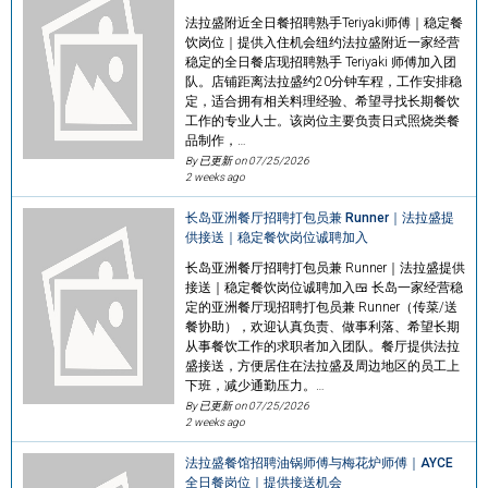
法拉盛附近全日餐招聘熟手Teriyaki师傅｜稳定餐
饮岗位｜提供入住机会纽约法拉盛附近一家经营
稳定的全日餐店现招聘熟手 Teriyaki 师傅加入团
队。店铺距离法拉盛约20分钟车程，工作安排稳
定，适合拥有相关料理经验、希望寻找长期餐饮
工作的专业人士。该岗位主要负责日式照烧类餐
品制作，…
By 已更新 on
07/25/2026
2 weeks ago
长岛亚洲餐厅招聘打包员兼 Runner｜法拉盛提
供接送｜稳定餐饮岗位诚聘加入
长岛亚洲餐厅招聘打包员兼 Runner｜法拉盛提供
接送｜稳定餐饮岗位诚聘加入🍱 长岛一家经营稳
定的亚洲餐厅现招聘打包员兼 Runner（传菜/送
餐协助），欢迎认真负责、做事利落、希望长期
从事餐饮工作的求职者加入团队。餐厅提供法拉
盛接送，方便居住在法拉盛及周边地区的员工上
下班，减少通勤压力。…
By 已更新 on
07/25/2026
2 weeks ago
法拉盛餐馆招聘油锅师傅与梅花炉师傅｜AYCE
全日餐岗位｜提供接送机会