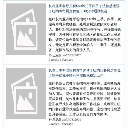
长岛亚洲餐厅招聘Sushi三手四手｜法拉盛接送
｜纽约寿司厨房职位｜30分钟通勤机会
纽约长岛亚洲餐厅现招聘 Sushi 三手、四手，欢
迎有寿司厨房经验、熟悉后厨流程的求职者加
入。餐厅距离法拉盛约30分钟车程，并提供接送
安排，方便居住在皇后区地区的餐饮工作人员通
勤。该岗位适合希望寻找稳定寿司厨房工作的朋
友，无论是正在积累经验的 Sushi 助手，还是具
备一定操作能力的厨房人员，…
By 已更新 on
07/23/2026
2 weeks 2 days ago
长岛日本料理招聘寿司师傅｜纽约日餐厨房职位
｜熟手优先手脚麻利需报税稳定工作
纽约长岛日式餐厅现招聘寿司师傅，诚聘熟悉寿
司制作流程、工作效率高、操作熟练的厨房人员
加入团队。岗位要求有相关寿司经验，能够快速
完成备料、制作及出餐工作，并需要报税。如果
您正在寻找长岛地区餐饮工作机会，或希望在纽
约日餐行业寻找稳定寿司岗位，这份招聘信息适
合具备经验、工作认真负责的寿司师傅。…
By 已更新 on
07/23/2026
2 weeks 2 days ago