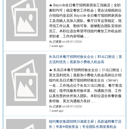
🔥 Bayside全日餐厅招聘厨房杂工洗碗员｜全职
兼职均可｜稳定餐饮工作机会｜需合法报税岗位
介绍纽约皇后区 Bayside 全日餐厅现招聘厨房杂
工及洗碗人员加入团队。餐厅日常运营稳定，现
寻找工作认真、勤快可靠、能够配合团队安排的
员工。本职位适合希望寻找纽约餐饮工作机会的
求职者，工作内容明确，…
By 已更新 on
08/01/2026
1 week ago
长岛日本餐厅招聘经验女企台｜31出口附近｜英
文流利优先｜底薪加小费收入机会高
🔥 长岛日本餐厅招聘经验女企台｜31出口附近｜
英文流利优先｜底薪加小费收入机会高岗位介绍
纽约长岛日式餐厅现招聘经验女企台（Server）
一名，工作地点位于长岛31出口附近。餐厅客流
稳定，现寻找服务经验丰富、沟通能力强、工作
认真负责的伙伴加入团队。本职位适合有餐饮服
务经验、英文沟通能力良好，…
By 已更新 on
08/01/2026
1 week ago
纽约餐饮集团招聘川湘菜主厨｜高薪诚聘餐厅店
长｜年薪+绩效奖金｜专业团队长期发展机会