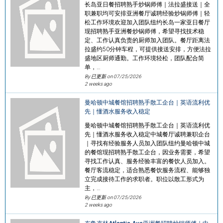
长岛亚日餐招聘熟手炒锅师傅｜法拉盛接送｜全
职兼职均可安排亚洲餐厅诚聘经验炒锅师傅｜轻
松工作环境欢迎加入团队纽约长岛一家亚日餐厅
现招聘熟手亚洲餐炒锅师傅，希望寻找技术稳
定、工作认真负责的厨师加入团队。餐厅距离法
拉盛约50分钟车程，可提供接送安排，方便法拉
盛地区厨师通勤。工作环境轻松，团队配合简
单，…
By 已更新 on
07/25/2026
2 weeks ago
曼哈顿中城餐馆招聘熟手散工企台｜英语流利优
先｜懂酒水服务收入稳定
曼哈顿中城餐馆招聘熟手散工企台｜英语流利优
先｜懂酒水服务收入稳定中城餐厅诚聘兼职企台
｜寻找有经验服务人员加入团队纽约曼哈顿中城
的餐馆现招聘熟手散工企台，因业务需要，希望
寻找工作认真、服务经验丰富的餐饮人员加入。
餐厅客流稳定，适合熟悉餐饮服务流程、能够独
立完成接待工作的求职者。职位以散工形式为
主，…
By 已更新 on
07/25/2026
2 weeks ago