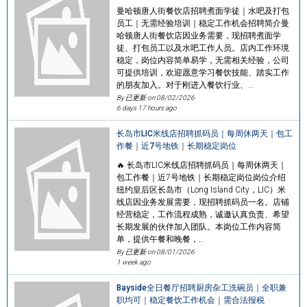
曼哈顿唐人街餐饮店招聘煮面学徒｜水吧及打包
员工｜无需经验培训｜稳定工作机会招聘简介曼
哈顿唐人街餐饮店因业务需要，现招聘煮面学
徒、打包员工以及水吧工作人员。店内工作环境
稳定，岗位内容简单易学，无需相关经验，公司
可提供培训，欢迎愿意学习餐饮技能、踏实工作
的朋友加入。对于刚进入餐饮行业、…
By 已更新 on
08/02/2026
6 days 17 hours ago
长岛市LIC米线店招聘抓码员｜每周休两天｜包工
作餐｜近7号地铁｜长期稳定岗位
🔥 长岛市LIC米线店招聘抓码员｜每周休两天｜
包工作餐｜近7号地铁｜长期稳定岗位岗位介绍
纽约皇后区长岛市（Long Island City，LIC）米
线店因业务发展需要，现招聘抓码员一名。店铺
经营稳定，工作流程成熟，诚邀认真负责、希望
长期发展的伙伴加入团队。本岗位工作内容简
单，提供午餐和晚餐，…
By 已更新 on
08/01/2026
1 week ago
Bayside全日餐厅招聘厨房杂工洗碗员｜全职兼
职均可｜稳定餐饮工作机会｜需合法报税