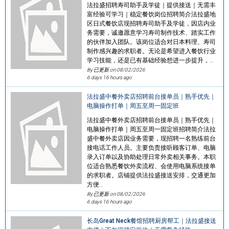
法拉盛招聘寿司助手及学徒｜提供接送｜无需丰
富经验可学习｜稳定餐饮岗位招聘简介法拉盛地
区日式餐饮店现招聘寿司助手及学徒，因店内业
务需要，诚邀愿意学习寿司制作技术、踏实工作
的伙伴加入团队。该岗位适合对日本料理、寿司
制作感兴趣的求职者。无论是希望进入餐饮行业
学习技能，还是已有基础经验想进一步提升，…
By 已更新 on
08/02/2026
6 days 16 hours ago
法拉盛中餐外卖店招聘前台接单员｜熟手优先｜
电脑操作打单｜周五至周一固定班
法拉盛中餐外卖店招聘前台接单员｜熟手优先｜
电脑操作打单｜周五至周一固定班招聘简介法拉
盛中餐外卖店因业务需要，现招聘一名熟练前台
接电话工作人员。主要负责接听顾客订单、电脑
录入订单以及协助处理日常外卖相关事务。本职
位适合熟悉餐饮外卖流程、会使用电脑系统接单
的求职者。店铺提供法拉盛接送安排，交通更加
方便…
By 已更新 on
08/02/2026
6 days 16 hours ago
长岛Great Neck餐馆招聘厨房帮工｜法拉盛接送