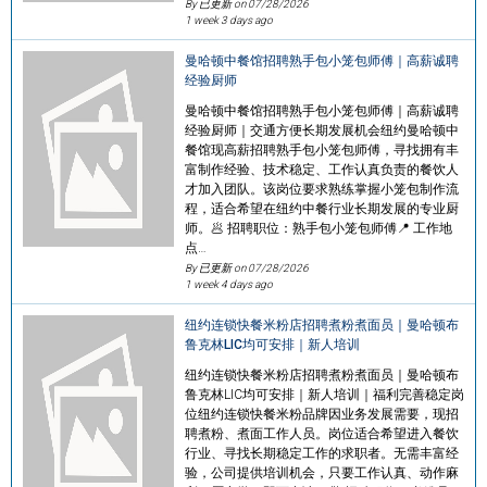
By 已更新 on
07/28/2026
1 week 3 days ago
曼哈顿中餐馆招聘熟手包小笼包师傅｜高薪诚聘
经验厨师
曼哈顿中餐馆招聘熟手包小笼包师傅｜高薪诚聘
经验厨师｜交通方便长期发展机会纽约曼哈顿中
餐馆现高薪招聘熟手包小笼包师傅，寻找拥有丰
富制作经验、技术稳定、工作认真负责的餐饮人
才加入团队。该岗位要求熟练掌握小笼包制作流
程，适合希望在纽约中餐行业长期发展的专业厨
师。🥟 招聘职位：熟手包小笼包师傅📍 工作地
点…
By 已更新 on
07/28/2026
1 week 4 days ago
纽约连锁快餐米粉店招聘煮粉煮面员｜曼哈顿布
鲁克林LIC均可安排｜新人培训
纽约连锁快餐米粉店招聘煮粉煮面员｜曼哈顿布
鲁克林LIC均可安排｜新人培训｜福利完善稳定岗
位纽约连锁快餐米粉品牌因业务发展需要，现招
聘煮粉、煮面工作人员。岗位适合希望进入餐饮
行业、寻找长期稳定工作的求职者。无需丰富经
验，公司提供培训机会，只要工作认真、动作麻