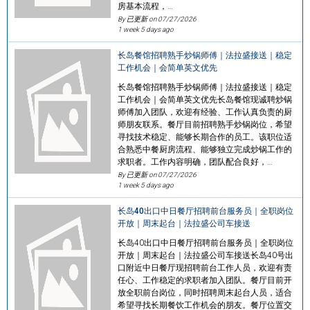
房基本流程，…
By 已更新 on
07/27/2026
1 week 5 days ago
长岛餐馆招聘熟手炒锅师傅｜法拉盛接送｜稳定
工作机会｜会简单英文优先
长岛餐馆招聘熟手炒锅师傅｜法拉盛接送｜稳定
工作机会｜会简单英文优先长岛餐馆现诚聘炒锅
师傅加入团队，欢迎有经验、工作认真负责的厨
师朋友联系。餐厅目前招聘熟手炒锅岗位，希望
寻找技术稳定、能够长期合作的员工。该职位适
合熟悉中餐厨房流程、能够独立完成炒锅工作的
求职者。工作内容明确，团队配合良好，…
By 已更新 on
07/27/2026
1 week 5 days ago
长岛40出口中日餐厅招聘前台服务员｜全职岗位
开放｜周末起台｜法拉盛公司车接送
长岛40出口中日餐厅招聘前台服务员｜全职岗位
开放｜周末起台｜法拉盛公司车接送长岛40号出
口附近中日餐厅现招聘前台工作人员，欢迎有责
任心、工作稳定的求职者加入团队。餐厅目前开
放全职前台岗位，同时招聘周末起台人员，适合
希望寻找长期餐饮工作机会的朋友。餐厅位置交