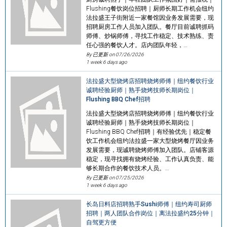
Flushing餐饮岗位招聘｜厨师长期工作机会纽约
法拉盛王子街附近一家餐馆因业务发展需要，现
招聘厨房工作人员加入团队。餐厅目前诚聘抓码
师傅、炒锅师傅，寻找工作稳定、技术熟练、责
任心强的餐饮人才。店内团队年轻，…
By 已更新 on
07/26/2026
1 week 6 days ago
法拉盛大型烧烤店招聘烧烤师傅｜纽约餐饮行业
诚聘经验厨师｜熟手烧烤技师长期岗位｜
Flushing BBQ Chef招聘
法拉盛大型烧烤店招聘烧烤师傅｜纽约餐饮行业
诚聘经验厨师｜熟手烧烤技师长期岗位｜
Flushing BBQ Chef招聘｜有经验优先｜稳定餐
饮工作机会纽约法拉盛一家大型烧烤餐厅因业务
发展需要，现诚聘烧烤师傅加入团队。店铺客源
稳定，现寻找拥有烧烤经验、工作认真负责、能
够长期合作的餐饮技术人员。…
By 已更新 on
07/25/2026
1 week 6 days ago
长岛日料店招聘熟手Sushi师傅｜纽约寿司厨师
招聘｜两人团队合作岗位｜离法拉盛约25分钟｜
自驾更方便