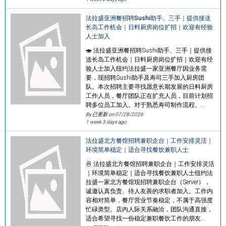
法拉盛亚洲餐招聘Sushi助手、三手｜提供接送
长岛工作机会｜日料厨房岗位扩招｜欢迎有经验
人士加入
🍣 法拉盛亚洲餐招聘Sushi助手、三手｜提供接
送长岛工作机会｜日料厨房岗位扩招｜欢迎有经
验人士加入纽约法拉盛一家亚洲餐厅因业务需
要，现招聘Sushi助手及寿司三手加入厨房团
队。本次招聘主要寻找愿意长期发展的日料厨房
工作人员，餐厅团队正在扩充人员，目前计划招
聘多位员工加入。对于熟悉寿司制作流程、…
By 已更新 on
07/28/2026
1 week 3 days ago
法拉盛北方餐馆招聘兼职企台｜工作安排灵活｜
环境简单稳定｜适合寻找餐饮兼职人士
🍜 法拉盛北方餐馆招聘兼职企台｜工作安排灵活
｜环境简单稳定｜适合寻找餐饮兼职人士纽约法
拉盛一家北方餐馆现招聘兼职企台（Server），
诚邀认真负责、待人友善的求职者加入。工作内
容相对简单，餐厅营业节奏稳定，不属于高强度
忙碌类型。店内人际关系融洽，团队沟通直接，
适合希望寻找一份稳定兼职餐饮工作的朋友…