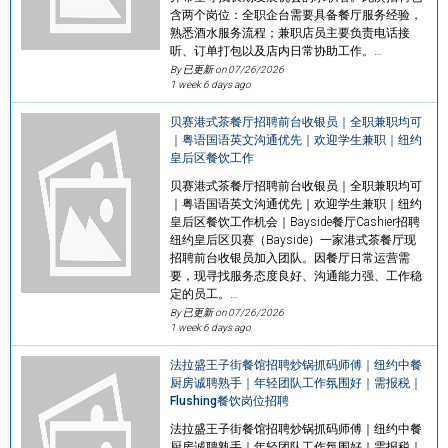
含两个岗位：全职企台需要具备餐厅服务经验，
熟悉酒水服务流程；兼职店员主要负责电话接
听、订单打包以及店内日常协助工作。…
By 已更新 on
07/26/2026
1 week 6 days ago
贝赛港式茶餐厅招聘前台收银员｜全职兼职均可
｜粤语国语英文沟通优先｜欢迎学生兼职｜纽约
皇后区餐饮工作
贝赛港式茶餐厅招聘前台收银员｜全职兼职均可
｜粤语国语英文沟通优先｜欢迎学生兼职｜纽约
皇后区餐饮工作机会｜Bayside餐厅Cashier招聘
纽约皇后区贝赛（Bayside）一家港式茶餐厅现
招聘前台收银员加入团队。因餐厅日常运营需
要，现寻找服务态度良好、沟通能力强、工作稳
定的员工。…
By 已更新 on
07/26/2026
1 week 6 days ago
法拉盛王子街餐馆招聘炒锅抓码师傅｜纽约中餐
厨房诚聘熟手｜年轻团队工作氛围好｜需报税｜
Flushing餐饮岗位招聘
法拉盛王子街餐馆招聘炒锅抓码师傅｜纽约中餐
厨房诚聘熟手｜年轻团队工作氛围好｜需报税｜