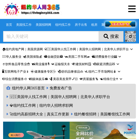
Skip to main content
首页
美国找工作
美国招聘网
纽约找工作
房子出售
租房
聚合页
搜索
🏠纽约房地产网｜美国房源网
🇺🇸美国华人找工作网｜美国华人招聘网｜北美华人求职平台
🤵‍♀️华人服务业
💰美国保险💰
🏦金融贷款🏦
🚗美国二手车网🚙
🛍️消费服务行业🎰
🥤饮料食品零售业🍟
📸商业服务🎙️
✈️运输报关🚢
🏗️建筑材料🪟
📺家庭消费品🧸
🖥️互联网电子产业📱
🩺健康服务专区🩺
💍纺织品奢侈品👜
🛴纽约二手市场网站🧴
🎼综合消费服务🎨
🎞️媒体娱乐📻
💈美容美发美甲💅🏻
⚒️房屋服务🪜
☯️特殊行业✝️
纽约华人网365首页
免费发布广告
🇺🇸美国华人找工作网｜美国华人招聘网｜北美华人求职平台
💎纽约找工作网｜纽约华人招聘求职网
🚀纽约高薪招聘大全｜真实工作更新
纽约餐馆招聘｜美国餐馆找工作网