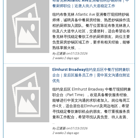
布鲁克林Atlantic Ave亚洲餐招聘炒锅师傅｜中
餐厨师职位｜近唐人街八大道稳定工作
纽约布鲁克林 Atlantic Ave 亚洲餐厅现招聘炒锅
师傅，诚聘具备中餐厨房经验、熟悉炒锅操作流
程的厨师加入团队。餐厅位置靠近布鲁克林唐人
街及八大道华人社区，交通便利，适合希望在布
鲁克林寻找稳定餐饮工作的厨师朋友。岗位主要
负责厨房炒锅区域工作，要求有相关经验，能够
熟练掌握火候、…
By 已更新 on
07/23/2026
2 weeks 2 days ago
Elmhurst Broadway纽约皇后区中餐厅招聘兼职
企台｜皇后区服务员工作｜需中英文沟通住附近
优先
纽约皇后区 Elmhurst Broadway 中餐厅现招聘兼
职企台（Part Time），欢迎具备餐饮服务经验、
能够进行中英文沟通的求职者加入。岗位每周工
作4天，适合居住在Elmhurst及周边地区，希望
寻找稳定餐饮兼职机会的朋友。餐厅重视服务质
量和工作配合，希望寻找认真负责、待人友善、
…
By 已更新 on
07/23/2026
2 weeks 2 days ago