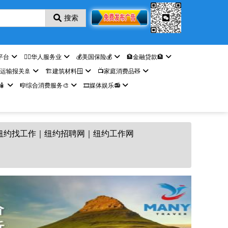
搜索
平台
🤵‍♀️华人服务业
💰美国保险💰
🏦金融贷款🏦
️运输报关🚢
🏗️建筑材料🪟
📺家庭消费品🧸

🎼综合消费服务🎨
🎞️媒体娱乐📻
纽约找工作｜纽约招聘网｜纽约工作网