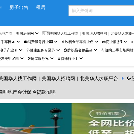
作
房子出售
租房
房地产网｜美国房源网
🇺🇸美国华人找工作网｜美国华人招聘网｜北美华人求职
二手车网🚙
🛍️消费服务行业🎰
🥤饮料食品零售业🍟
📸商业服务🎙️
✈
网电子产业📱
🩺健康服务专区🩺
💍纺织品奢侈品👜
🛴纽约二手市场网站
发美甲💅🏻
⚒️房屋服务🪜
☯️特殊行业✝️
🇸美国华人找工作网｜美国华人招聘网｜北美华人求职平台

约律师地产会计保险贷款招聘