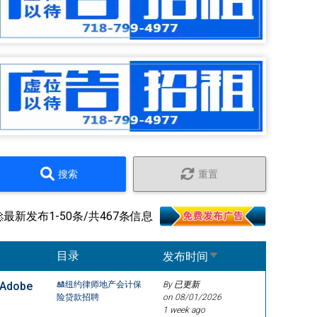
搜索
重置
🚀最新发布1-50条/共467条信息
Sort ascending
目录
发布时间
dobe
🎎纽约律师地产会计保
By 已更新
险贷款招聘
on
08/01/2026
1 week ago