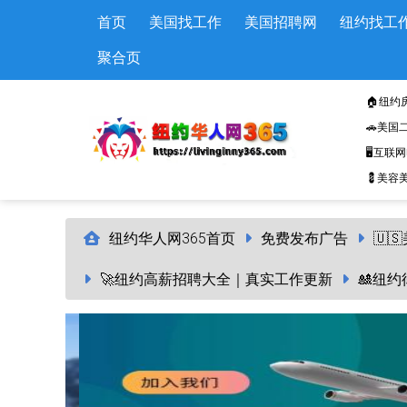
Skip to main content
首页
美国找工作
美国招聘网
纽约找工
聚合页
🏠纽约
🚗美国
🖥️互联
💈美容美
纽约华人网365首页
免费发布广告
🇺
🚀纽约高薪招聘大全｜真实工作更新
🎎纽