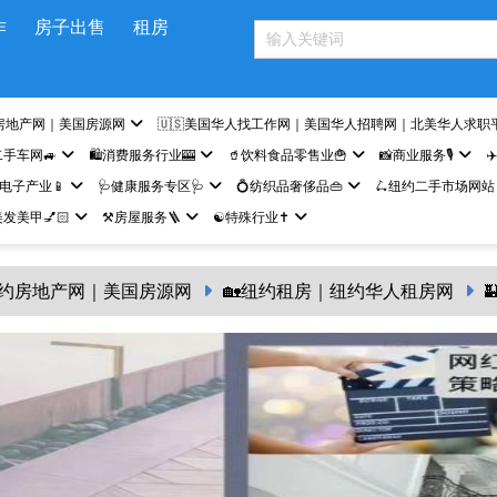
作
房子出售
租房
房地产网｜美国房源网
🇺🇸美国华人找工作网｜美国华人招聘网｜北美华人求职
二手车网🚙
🛍️消费服务行业🎰
🥤饮料食品零售业🍟
📸商业服务🎙️
✈
网电子产业📱
🩺健康服务专区🩺
💍纺织品奢侈品👜
🛴纽约二手市场网站
发美甲💅🏻
⚒️房屋服务🪜
☯️特殊行业✝️
纽约房地产网｜美国房源网
🏡纽约租房｜纽约华人租房网