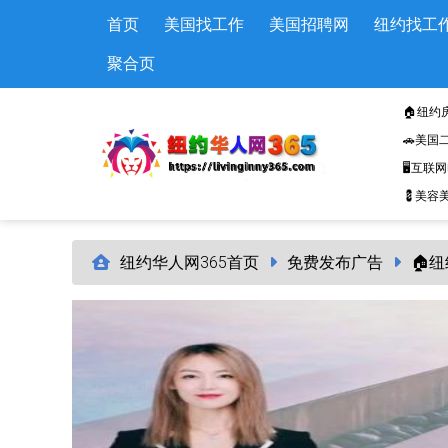
Skip to main content
首页
美国找工作
美国招聘网
纽约找工
聚合页
🏠纽约
🚗美国
🖥️互联
💈美容美
纽约华人网365首页
免费发布广告
🏠