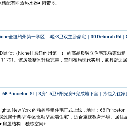
槽配有即热热水器● 附带 5…
che全纽约州第一学区｜4卧3卫双主卧豪宅｜30 Deborah Rd｜$6
ool District（Niche排名纽约州第一） 的高品质独立住宅现独家
yosset, NY 11791。该房源整体升级完善，空间布局现代实用，兼具舒
 Princeton St｜3房1.5卫+阳光房+完成地下室｜拎包入住
ghts, New York 的独栋整租住宅正式上线，地址：68 Princeton S
Y 11577。该房源属于典型“学区驱动型高端住宅”，适合重视教育环境、居
 房屋结构｜独栋空间+…