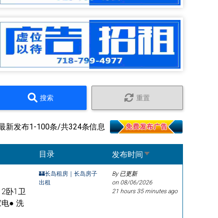
搜索
重置
最新发布1-100条/共324条信息
Sort ascending
目录
发布时间
🏰长岛租房｜长岛房子
By 已更新
出租
on
08/06/2026
修 2卧1卫
21 hours 35 minutes ago
电● 洗