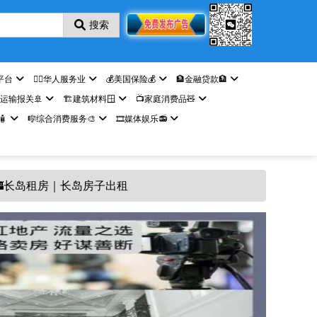
搜索
平台
🤵‍♀️华人服务业
💰美国保险💰
🏦金融贷款🏦
️运输报关🚢
🏗️建筑材料🪟
📺家庭消费品🧸

🎼综合消费服务🎨
🎞️媒体娱乐📻
🏰长岛租房｜长岛房子出租