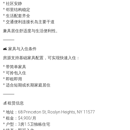
* 社区安静
* 邻里结构稳定
* 生活配套齐全
* 交通便利连接长岛主要干道
兼具居住舒适度与生活便利性。
⸻
🛋 家具与入住条件
房源支持基础家具配置，可实现快速入住：
* 带简单家具
* 可拎包入住
* 即租即用
* 适合短期或长期家庭居住
⸻
💰 租赁信息
* 地址：68 Princeton St, Roslyn Heights, NY 11577
* 租金：$4,900/月
* 户型：3房1.5卫独栋住宅