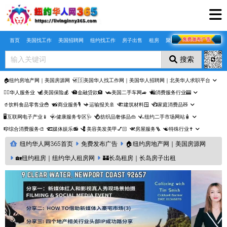
Skip to main content
首页
美国找工作
美国招聘网
纽约找工作
房子出售
租房
聚合页
搜索
🏠纽约房地产网｜美国房源网
🇺🇸美国华人找工作网｜美国华人招聘网｜北美华人求职平台
🤵‍♀️华人服务业
💰美国保险💰
🏦金融贷款🏦
🚗美国二手车网🚙
🛍️消费服务行业🎰
🥤饮料食品零售业🍟
📸商业服务🎙️
✈️运输报关🚢
🏗️建筑材料🪟
📺家庭消费品🧸
🖥️互联网电子产业📱
🩺健康服务专区🩺
💍纺织品奢侈品👜
🛴纽约二手市场网站🧴
🎼综合消费服务🎨
🎞️媒体娱乐📻
💈美容美发美甲💅🏻
⚒️房屋服务🪜
☯️特殊行业✝️
纽约华人网365首页
免费发布广告
🏠纽约房地产网｜美国房源网
🏡纽约租房｜纽约华人租房网
🏰长岛租房｜长岛房子出租